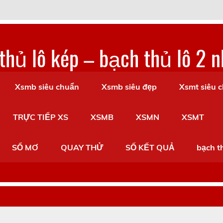
 thủ lô kép – bạch thủ lô 2 
nháy
Xsmb siêu chuẩn
Xsmb siêu đẹp
Xsmt siêu 
TRỰC TIẾP XS
XSMB
XSMN
XSMT
SỔ MƠ
QUAY THỬ
SỐ KẾT QUẢ
bạch t