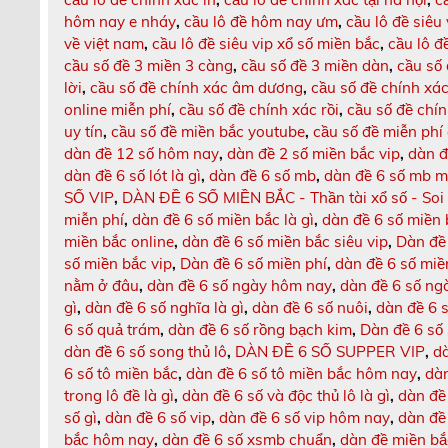
hôm nay e nháy
,
cầu lô đề hôm nay ưm
,
cầu lô đề siêu
về việt nam
,
cầu lô đề siêu vip xổ số miền bắc
,
cầu lô đ
cầu số đề 3 miền 3 càng
,
cầu số đề 3 miền dàn
,
cầu số
lời
,
cầu số đề chính xác âm dương
,
cầu số đề chính xác
online miễn phí
,
cầu số đề chính xác rồi
,
cầu số đề chín
uy tín
,
cầu số đề miền bắc youtube
,
cầu số đề miễn phí
dàn đề 12 số hôm nay
,
dàn đề 2 số miền bắc vip
,
dàn đ
dàn đề 6 số lót là gì
,
dàn đề 6 số mb
,
dàn đề 6 số mb m
SỐ VIP
,
DÀN ĐỀ 6 SỐ MIỀN BẮC - Thần tài xổ số - Soi
miễn phí
,
dàn đề 6 số miền bắc là gì
,
dàn đề 6 số miền
miền bắc online
,
dàn đề 6 số miền bắc siêu vip
,
Dàn đề 
số miền bắc vip
,
Dàn đề 6 số miền phí
,
dàn đề 6 số miề
nằm ở đâu
,
dàn đề 6 số ngày hôm nay
,
dàn đề 6 số n
gì
,
dàn đề 6 số nghĩa là gì
,
dàn đề 6 số nuôi
,
dàn đề 6 
6 số quả trám
,
dàn đề 6 số rồng bạch kim
,
Dàn đề 6 số
dàn đề 6 số song thủ lô
,
DÀN ĐỀ 6 SỐ SUPPER VIP
,
d
6 số tô miền bắc
,
dàn đề 6 số tô miền bắc hôm nay
,
dàn
trong lô đề là gì
,
dàn đề 6 số và độc thủ lô là gì
,
dàn đề 
số gì
,
dàn đề 6 số vip
,
dàn đề 6 số vip hôm nay
,
dàn đề 
bắc hôm nay
,
dàn đề 6 số xsmb chuẩn
,
dàn đề miền b