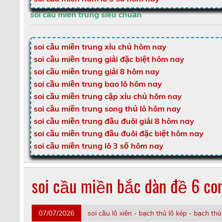
soi cầu miền trung siêu chuẩn
soi cầu miền trung xỉu chủ hôm nay
soi cầu miền trung giải đặc biệt hôm nay
soi cầu miền trung giải 8 hôm nay
soi cầu miền trung bao lô hôm nay
soi cầu miền trung cặp xỉu chủ hôm nay
soi cầu miền trung song thủ lô hôm nay
soi cầu miền trung đầu đuôi giải 8 hôm nay
soi cầu miền trung đầu đuôi đặc biệt hôm nay
soi cầu miền trung lô 3 số hôm nay
soi cầu miền bắc dàn đề 6 co
07/07/2026
soi cầu lô xiên - bạch thủ lô kép - bạch thủ