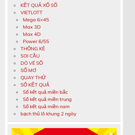
KẾT QUẢ XỔ SỐ
VIETLOTT
Mega 6×45
Max 3D
Max 4D
Power 6/55
THỐNG KÊ
SOI CẦU
DÒ VÉ SỐ
SỔ MƠ
QUAY THỬ
SỐ KẾT QUẢ
Số kết quả miền bắc
Số kết quả miền trung
Số kết quả miền nam
bạch thủ lô khung 2 ngày