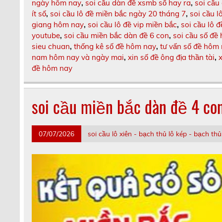
ngày hôm nay
,
soi cầu dàn đề xsmb số hay ra
,
soi cầu
ít số
,
soi cầu lô đề miền bắc ngày 20 tháng 7
,
soi cầu l
giang hôm nay
,
soi cầu lô đề vip miền bắc
,
soi cầu lô 
youtube
,
soi cầu miền bắc dàn đề 6 con
,
soi cầu số đề
sieu chuan
,
thống kê số đề hôm nay
,
tư vấn số đề hôm
nam hôm nay và ngày mai
,
xin số đề ông địa thần tài
,
đề hôm nay
soi cầu miền bắc dàn đề 4 co
07/07/2026
soi cầu lô xiên - bạch thủ lô kép - bạch thủ