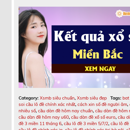
Category:
Xsmb siêu chuẩn
,
Xsmb siêu đẹp
Tags:
bat
soi cầu lô đề chính xác nhất
,
cách xin số đề người âm
,
nhiêu số
,
cầu dàn đề hôm nay chuẩn
,
cầu dàn đề hôm 
cầu dàn đề hôm nay u60
,
cầu dàn đề xổ số euro
,
cầu d
đề 3 miền 11 tháng 6
,
cầu lô đề 3 miền 5/7/2
,
cầu lô đề
cầu lô đề chính xác in
,
cầu lô đề chính xác tại hà nội
,
c