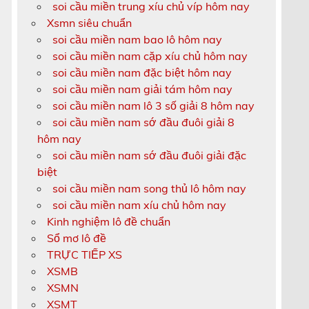
soi cầu miền trung xíu chủ víp hôm nay
Xsmn siêu chuẩn
soi cầu miền nam bao lô hôm nay
soi cầu miền nam cặp xíu chủ hôm nay
soi cầu miền nam đặc biệt hôm nay
soi cầu miền nam giải tám hôm nay
soi cầu miền nam lô 3 số giải 8 hôm nay
soi cầu miền nam sớ đầu đuôi giải 8
hôm nay
soi cầu miền nam sớ đầu đuôi giải đặc
biệt
soi cầu miền nam song thủ lô hôm nay
soi cầu miền nam xíu chủ hôm nay
Kinh nghiệm lô đề chuẩn
Sổ mơ lô đề
TRỰC TIẾP XS
XSMB
XSMN
XSMT