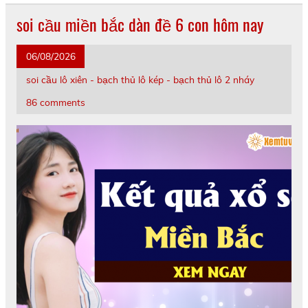
soi cầu miền bắc dàn đề 6 con hôm nay
06/08/2026
soi cầu lô xiên - bạch thủ lô kép - bạch thủ lô 2 nháy
86 comments