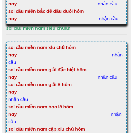
nay
nhận cầu
soi cầu miền bắc đề đầu đuôi hôm
nay
nhận cầu
soi cầu miền nam siêu chuẩn
soi cầu miền nam xỉu chủ hôm
nay
nhận
cầu
soi cầu miền nam giải đặc biệt hôm
nay
nhận cầu
soi cầu miền nam giải 8 hôm
nay
nhận cầu
soi cầu miền nam bao lô hôm
nay
nhận
cầu
soi cầu miền nam cặp xỉu chủ hôm