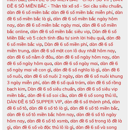
ĐỀ 6 SỐ MIỀN BẮC - Thần tài xổ số - Soi cầu siêu chuẩn
,
dàn đề 6 số miền bắc dàn đề 6 số miền bắc miễn phí
,
dàn
đề 6 số miền bắc là gì
,
dàn đề 6 số miền bắc ngày hôm
nay
,
dàn đề 6 số miền bắc ngày mai
,
dàn đề 6 số miền
bắc online
,
dàn đề 6 số miền bắc siêu vip
,
Dàn đề 6 số
Miền Bắc và 5 cách tính đầu tư sinh lời hiệu quả
,
dàn đề
6 số miền bắc vip
,
Dàn đề 6 số miền phí
,
dàn đề 6 số
miền trung
,
dàn đề 6 số một con lô duy nhất hôm nay
,
dàn đề 6 số nằm ở đâu
,
dàn đề 6 số ngày hôm nay
,
dàn
đề 6 số ngày hôm qua
,
dàn đề 6 số ngày mai
,
dàn đề 6
số ngày mai về con gì
,
dàn đề 6 số nghĩa là gì
,
dàn đề 6
số nuôi
,
dàn đề 6 số nuôi 2 ngày
,
dàn đề 6 số nuôi khung
3 ngày miễn phí
,
dàn đề 6 số quả trám
,
dàn đề 6 số rồng
bạch kim
,
Dàn đề 6 số siêu chuẩn
,
dàn đề 6 số siêu vip
miền bắc
,
dàn đề 6 số soi cầu
,
dàn đề 6 số song thủ lô
,
DÀN ĐỀ 6 SỐ SUPPER VIP
,
dàn đề 6 số thành phố
,
dàn
đề 6 số tô
,
dàn đề 6 số tô là gì
,
dàn đề 6 số tô miền bắc
,
dàn đề 6 số tô miền bắc hôm nay
,
dàn đề 6 số tô ngày
hôm nay
,
dàn đề 6 số tô xsmb
,
dàn đề 6 số trong lô đề là
gì
,
dàn đề 6 số và độc thủ lô là gì
,
dàn đề 6 số và song