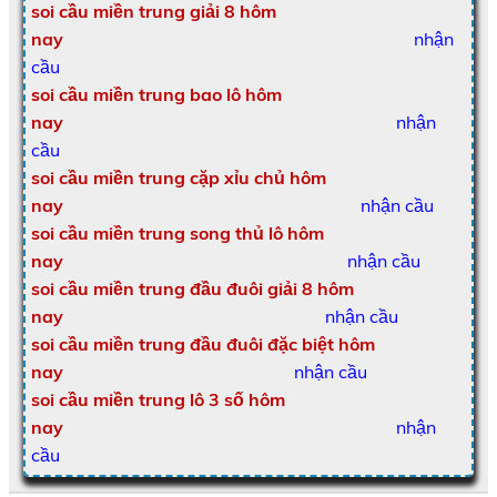
soi cầu miền trung giải 8 hôm
nay
nhận
cầu
soi cầu miền trung bao lô hôm
nay
nhận
cầu
soi cầu miền trung cặp xỉu chủ hôm
nay
nhận cầu
soi cầu miền trung song thủ lô hôm
nay
nhận cầu
soi cầu miền trung đầu đuôi giải 8 hôm
nay
nhận cầu
soi cầu miền trung đầu đuôi đặc biệt hôm
nay
nhận cầu
soi cầu miền trung lô 3 số hôm
nay
nhận
cầu