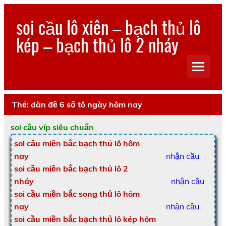
Skip
to
soi cầu lô xiên – bạch thủ lô
content
kép – bạch thủ lô 2 nháy
soi cầu lô xiên – bạch thủ lô kép – bạch thủ lô 2 nháy
Thẻ:
dàn đề 6 số tô ngày hôm nay
soi cầu víp siêu chuẩn
soi cầu miền bắc bạch thủ lô hôm
nay
nhận cầu
soi cầu miền bắc bạch thủ lô 2
nháy
nhận cầu
soi cầu miền bắc song thủ lô hôm
nay
nhận cầu
soi cầu miền bắc bạch thủ lô kép hôm