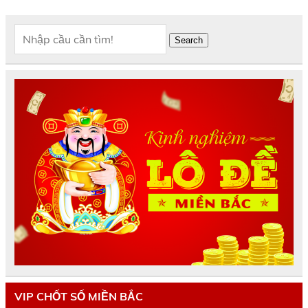
Search
VIP CHỐT SỐ MIỀN BẮC