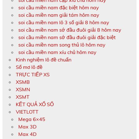
soi cầu miền nam đặc biệt hôm nay
soi cầu miền nam giải tám hôm nay
soi cầu miền nam lô 3 số giải 8 hôm nay
soi cầu miền nam sớ đầu đuôi giải 8 hôm nay
soi cầu miền nam sớ đầu đuôi giải đặc biệt
soi cầu miền nam song thủ lô hôm nay
soi cầu miền nam xíu chủ hôm nay
Kinh nghiệm lô đề chuẩn
Sổ mơ lô đề
TRỰC TIẾP XS
XSMB
XSMN
XSMT
KẾT QUẢ XỔ SỐ
VIETLOTT
Mega 6×45
Max 3D
Max 4D