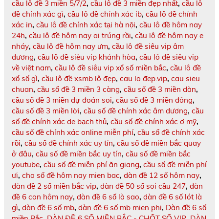
cầu lô đề 3 miền 5/7/2
,
cầu lô đề 3 miền đẹp nhất
,
cầu lô
đề chính xác gì
,
cầu lô đề chính xác ib
,
cầu lô đề chính
xác in
,
cầu lô đề chính xác tại hà nội
,
cầu lô đề hôm nay
24h
,
cầu lô đề hôm nay ai trúng rồi
,
cầu lô đề hôm nay e
nháy
,
cầu lô đề hôm nay ưm
,
cầu lô đề siêu vip âm
dương
,
cầu lô đề siêu vip khánh hòa
,
cầu lô đề siêu vip
về việt nam
,
cầu lô đề siêu vip xổ số miền bắc
,
cầu lô đề
xổ số gì
,
cầu lô đề xsmb lô đẹp
,
cau lo đep.vip
,
cau sieu
chuan
,
cầu số đề 3 miền 3 càng
,
cầu số đề 3 miền dàn
,
cầu số đề 3 miền dự đoán soi
,
cầu số đề 3 miền đông
,
cầu số đề 3 miền lời
,
cầu số đề chính xác âm dương
,
cầu
số đề chính xác de bạch thủ
,
cầu số đề chính xác ơ mỹ
,
cầu số đề chính xác online miễn phí
,
cầu số đề chính xác
rồi
,
cầu số đề chính xác uy tín
,
cầu số đề miền bắc quay
ở đâu
,
cầu số đề miền bắc uy tín
,
cầu số đề miền bắc
youtube
,
cầu số đề miễn phí ăn giang
,
cầu số đề miễn phí
ưi
,
cho số đề hôm nay mien bac
,
dàn đề 12 số hôm nay
,
dàn đề 2 số miền bắc vip
,
dàn đề 50 số soi cầu 247
,
dàn
đề 6 con hôm nay
,
dàn đề 6 số là sao
,
dàn đề 6 số lót là
gì
,
dàn đề 6 số mb
,
dàn đề 6 số mb mien phi
,
Dàn đề 6 số
miền Bắc
,
DÀN ĐỀ 6 SỐ MIỀN BẮC - CHỐT SỐ VIP
,
DÀN