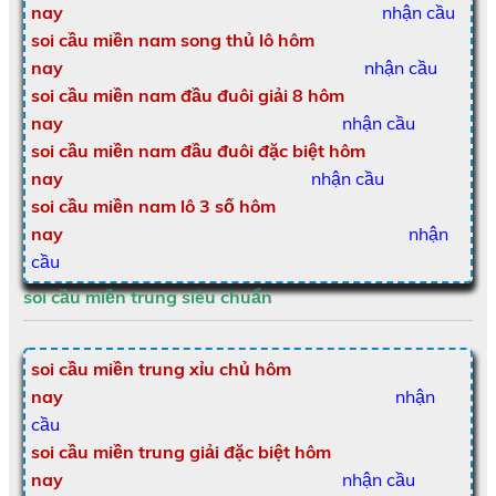
nay
nhận cầu
soi cầu miền nam song thủ lô hôm
nay
nhận cầu
soi cầu miền nam đầu đuôi giải 8 hôm
nay
nhận cầu
soi cầu miền nam đầu đuôi đặc biệt hôm
nay
nhận cầu
soi cầu miền nam lô 3 số hôm
nay
nhận
cầu
soi cầu miền trung siêu chuẩn
soi cầu miền trung xỉu chủ hôm
nay
nhận
cầu
soi cầu miền trung giải đặc biệt hôm
nay
nhận cầu