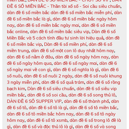
ĐỀ 6 SỐ MIỀN BẮC - Thần tài xổ số - Soi cầu siêu chuẩn
,
dàn đề 6 số miền bắc dàn đề 6 số miền bắc miễn phí
,
dàn
đề 6 số miền bắc là gì
,
dàn đề 6 số miền bắc ngày hôm
nay
,
dàn đề 6 số miền bắc ngày mai
,
dàn đề 6 số miền
bắc online
,
dàn đề 6 số miền bắc siêu vip
,
Dàn đề 6 số
Miền Bắc và 5 cách tính đầu tư sinh lời hiệu quả
,
dàn đề
6 số miền bắc vip
,
Dàn đề 6 số miền phí
,
dàn đề 6 số
miền trung
,
dàn đề 6 số một con lô duy nhất hôm nay
,
dàn đề 6 số nằm ở đâu
,
dàn đề 6 số ngày hôm nay
,
dàn
đề 6 số ngày hôm qua
,
dàn đề 6 số ngày mai
,
dàn đề 6
số ngày mai về con gì
,
dàn đề 6 số nghĩa là gì
,
dàn đề 6
số nuôi
,
dàn đề 6 số nuôi 2 ngày
,
dàn đề 6 số nuôi khung
3 ngày miễn phí
,
dàn đề 6 số quả trám
,
dàn đề 6 số rồng
bạch kim
,
Dàn đề 6 số siêu chuẩn
,
dàn đề 6 số siêu vip
miền bắc
,
dàn đề 6 số soi cầu
,
dàn đề 6 số song thủ lô
,
DÀN ĐỀ 6 SỐ SUPPER VIP
,
dàn đề 6 số thành phố
,
dàn
đề 6 số tô
,
dàn đề 6 số tô là gì
,
dàn đề 6 số tô miền bắc
,
dàn đề 6 số tô miền bắc hôm nay
,
dàn đề 6 số tô ngày
hôm nay
,
dàn đề 6 số tô xsmb
,
dàn đề 6 số trong lô đề là
gì
,
dàn đề 6 số và độc thủ lô là gì
,
dàn đề 6 số và song