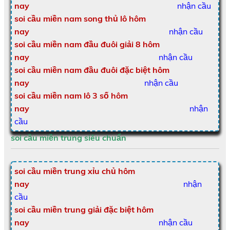
nay
nhận cầu
soi cầu miền nam song thủ lô hôm
nay
nhận cầu
soi cầu miền nam đầu đuôi giải 8 hôm
nay
nhận cầu
soi cầu miền nam đầu đuôi đặc biệt hôm
nay
nhận cầu
soi cầu miền nam lô 3 số hôm
nay
nhận
cầu
soi cầu miền trung siêu chuẩn
soi cầu miền trung xỉu chủ hôm
nay
nhận
cầu
soi cầu miền trung giải đặc biệt hôm
nay
nhận cầu