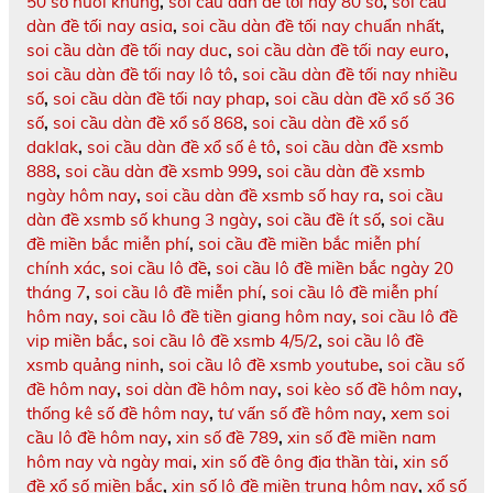
50 số nuôi khung
,
soi cầu dàn đề tối nay 80 số
,
soi cầu
dàn đề tối nay asia
,
soi cầu dàn đề tối nay chuẩn nhất
,
soi cầu dàn đề tối nay duc
,
soi cầu dàn đề tối nay euro
,
soi cầu dàn đề tối nay lô tô
,
soi cầu dàn đề tối nay nhiều
số
,
soi cầu dàn đề tối nay phap
,
soi cầu dàn đề xổ số 36
số
,
soi cầu dàn đề xổ số 868
,
soi cầu dàn đề xổ số
daklak
,
soi cầu dàn đề xổ số ê tô
,
soi cầu dàn đề xsmb
888
,
soi cầu dàn đề xsmb 999
,
soi cầu dàn đề xsmb
ngày hôm nay
,
soi cầu dàn đề xsmb số hay ra
,
soi cầu
dàn đề xsmb số khung 3 ngày
,
soi cầu đề ít số
,
soi cầu
đề miền bắc miễn phí
,
soi cầu đề miền bắc miễn phí
chính xác
,
soi cầu lô đề
,
soi cầu lô đề miền bắc ngày 20
tháng 7
,
soi cầu lô đề miễn phí
,
soi cầu lô đề miễn phí
hôm nay
,
soi cầu lô đề tiền giang hôm nay
,
soi cầu lô đề
vip miền bắc
,
soi cầu lô đề xsmb 4/5/2
,
soi cầu lô đề
xsmb quảng ninh
,
soi cầu lô đề xsmb youtube
,
soi cầu số
đề hôm nay
,
soi dàn đề hôm nay
,
soi kèo số đề hôm nay
,
thống kê số đề hôm nay
,
tư vấn số đề hôm nay
,
xem soi
cầu lô đề hôm nay
,
xin số đề 789
,
xin số đề miền nam
hôm nay và ngày mai
,
xin số đề ông địa thần tài
,
xin số
đề xổ số miền bắc
,
xin số lô đề miền trung hôm nay
,
xổ số