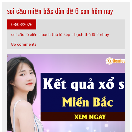
soi cầu miền bắc dàn đề 6 con hôm nay
08/08/2026
soi cầu lô xiên - bạch thủ lô kép - bạch thủ lô 2 nháy
86 comments