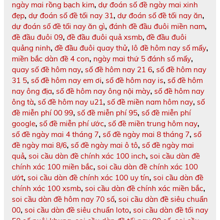
ngày mai rồng bạch kim
,
dự đoán số đề ngày mai xinh
đẹp
,
dự đoán số đề tối nay 31
,
dự đoán số đề tối nay ăn
,
dự đoán số đề tối nay ăn gì
,
đánh đề đầu đuôi miền nam
,
đề đầu đuôi 09
,
đề đầu đuôi quả xsmb
,
đề đầu đuôi
quảng ninh
,
đề đầu đuôi quay thử
,
lô đề hôm nay số mấy
,
miền bắc dàn đề 4 con
,
ngày mai thứ 5 đánh số mấy
,
quay số đề hôm nay
,
số đề hôm nay 21 6
,
số đề hôm nay
31 5
,
số đề hôm nay em ơi
,
số đề hôm nay is
,
số đề hôm
nay ông địa
,
số đề hôm nay ông nội mày
,
số đề hôm nay
ông tà
,
số đề hôm nay u21
,
số đề miền nam hôm nay
,
số
đề miễn phí 00 99
,
số đề miễn phí 95
,
số đề miễn phí
google
,
số đề miễn phí ước
,
số đề miền trung hôm nay
,
số đề ngày mai 4 tháng 7
,
số đề ngày mai 8 tháng 7
,
số
đề ngày mai 8/6
,
số đề ngày mai ô tô
,
số đề ngày mai
quả
,
soi cầu dàn đề chính xác 100 inch
,
soi cầu dàn đề
chính xác 100 miền bắc
,
soi cầu dàn đề chính xác 100
ướt
,
soi cầu dàn đề chính xác 100 uy tín
,
soi cầu dàn đề
chính xác 100 xsmb
,
soi cầu dàn đề chính xác miền bắc
,
soi cầu dàn đề hôm nay 70 số
,
soi cầu dàn đề siêu chuẩn
00
,
soi cầu dàn đề siêu chuẩn loto
,
soi cầu dàn đề tối nay