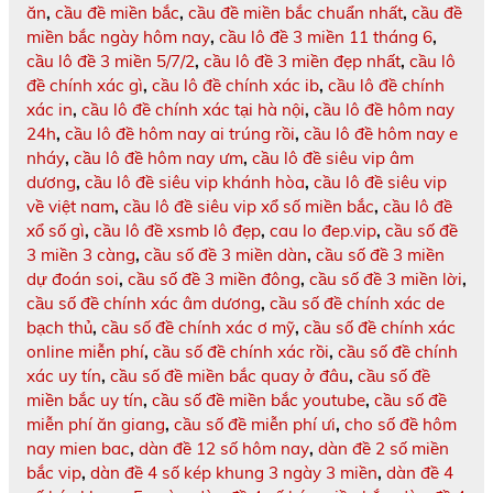
ăn
,
cầu đề miền bắc
,
cầu đề miền bắc chuẩn nhất
,
cầu đề
miền bắc ngày hôm nay
,
cầu lô đề 3 miền 11 tháng 6
,
cầu lô đề 3 miền 5/7/2
,
cầu lô đề 3 miền đẹp nhất
,
cầu lô
đề chính xác gì
,
cầu lô đề chính xác ib
,
cầu lô đề chính
xác in
,
cầu lô đề chính xác tại hà nội
,
cầu lô đề hôm nay
24h
,
cầu lô đề hôm nay ai trúng rồi
,
cầu lô đề hôm nay e
nháy
,
cầu lô đề hôm nay ưm
,
cầu lô đề siêu vip âm
dương
,
cầu lô đề siêu vip khánh hòa
,
cầu lô đề siêu vip
về việt nam
,
cầu lô đề siêu vip xổ số miền bắc
,
cầu lô đề
xổ số gì
,
cầu lô đề xsmb lô đẹp
,
cau lo đep.vip
,
cầu số đề
3 miền 3 càng
,
cầu số đề 3 miền dàn
,
cầu số đề 3 miền
dự đoán soi
,
cầu số đề 3 miền đông
,
cầu số đề 3 miền lời
,
cầu số đề chính xác âm dương
,
cầu số đề chính xác de
bạch thủ
,
cầu số đề chính xác ơ mỹ
,
cầu số đề chính xác
online miễn phí
,
cầu số đề chính xác rồi
,
cầu số đề chính
xác uy tín
,
cầu số đề miền bắc quay ở đâu
,
cầu số đề
miền bắc uy tín
,
cầu số đề miền bắc youtube
,
cầu số đề
miễn phí ăn giang
,
cầu số đề miễn phí ưi
,
cho số đề hôm
nay mien bac
,
dàn đề 12 số hôm nay
,
dàn đề 2 số miền
bắc vip
,
dàn đề 4 số kép khung 3 ngày 3 miền
,
dàn đề 4