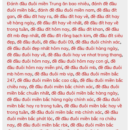
Đánh đầu đuôi miền Trung ăn bao nhiêu
,
đánh đề đầu
đuôi miền bắc
,
đánh đề đầu đuôi miền nam
,
đề đầu đít
gan
,
đề đầu đít hay ra
,
đề đầu đít hay về
,
đề đầu đít hay
về hàng ngày
,
đề đầu đít hay về nhất
,
đề đầu đít hay về
trong tuần
,
đề đầu đít hôm nay
,
đề đầu đít khan
,
đề đầu
đít mb đẹp nhất
,
đề đầu đít rồng bạch kim
,
đề đầu đít siêu
đẹp
,
đề đầu đuôi
,
đề đầu đuôi 09
,
đề đầu đuôi chính xác
,
đề đầu đuôi đẹp nhất hôm nay
,
đề đầu đuôi hàng ngày
,
đề đầu đuôi hay về
,
đề đầu đuôi hay ve nhat trong thang
,
đề đầu đuôi hôm nay
,
đề đầu đuôi hôm nay con gì
,
đề
đầu đuôi hôm nay miễn phí
,
đề đầu đuôi mb
,
đề đầu đuôi
mb hôm nay
,
đề đầu đuôi mb vip
,
đề đầu đuôi miền bắc
247
,
đề đầu đuôi miền bắc cao cấp
,
đề đầu đuôi miền bắc
chiều nay
,
đề đầu đuôi miền bắc chính xác
,
đề đầu đuôi
miền bắc chuẩn nhất
,
đề đầu đuôi miền bắc hàng ngày
,
đề đầu đuôi miền bắc hàng ngày chính xác
,
đề đầu đuôi
miền bắc hay ra trong tuần
,
đề đầu đuôi miền bắc hay về
trong tuần
,
đề đầu đuôi miền bắc mb chính xác
,
đề đầu
đuôi miền bắc phát lộc
,
đề đầu đuôi miền bắc ra chiều
nay
,
đề đầu đuôi miền bắc rbk
,
đề đầu đuôi miền bắc