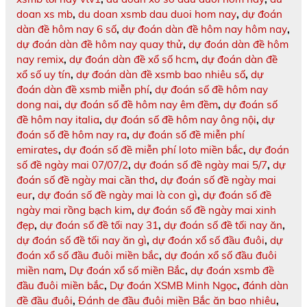
doan xs mb
,
du doan xsmb dau duoi hom nay
,
dự đoán
dàn đề hôm nay 6 số
,
dự đoán dàn đề hôm nay hôm nay
,
dự đoán dàn đề hôm nay quay thử
,
dự đoán dàn đề hôm
nay remix
,
dự đoán dàn đề xổ số hcm
,
dự đoán dàn đề
xổ số uy tín
,
dự đoán dàn đề xsmb bao nhiêu số
,
dự
đoán dàn đề xsmb miễn phí
,
dự đoán số đề hôm nay
dong nai
,
dự đoán số đề hôm nay êm đềm
,
dự đoán số
đề hôm nay italia
,
dự đoán số đề hôm nay ông nội
,
dự
đoán số đề hôm nay ra
,
dự đoán số đề miễn phí
emirates
,
dự đoán số đề miễn phí loto miền bắc
,
dự đoán
số đề ngày mai 07/07/2
,
dự đoán số đề ngày mai 5/7
,
dự
đoán số đề ngày mai cần thơ
,
dự đoán số đề ngày mai
eur
,
dự đoán số đề ngày mai là con gì
,
dự đoán số đề
ngày mai rồng bạch kim
,
dự đoán số đề ngày mai xinh
đẹp
,
dự đoán số đề tối nay 31
,
dự đoán số đề tối nay ăn
,
dự đoán số đề tối nay ăn gì
,
dự đoán xổ số đầu đuôi
,
dự
đoán xổ số đầu đuôi miền bắc
,
dự đoán xổ số đầu đuôi
miền nam
,
Dự đoán xổ số miền Bắc
,
dự đoán xsmb đề
đầu đuôi miền bắc
,
Dự đoán XSMB Minh Ngọc
,
đánh dàn
đề đầu đuôi
,
Đánh de đầu đuôi miền Bắc ăn bao nhiêu
,