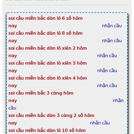
soi cầu miền bắc dàn lô 6 số hôm
nay
nhận cầu
soi cầu miền bắc dàn lô 8 số hôm
nay
nhận cầu
soi cầu miền bắc dàn lô xiên 2 hôm
nay
nhận cầu
soi cầu miền bắc dàn lô xiên 3 hôm
nay
nhận cầu
soi cầu miền bắc dàn lô xiên 4 hôm
nay
nhận cầu
soi cầu miền bắc 3 càng hôm
nay
nhận
cầu
soi cầu miền bắc dàn 3 càng 2 số hôm
nay
nhận cầu
soi cầu miền bắc dàn lô 10 số hôm