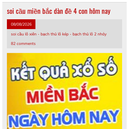
soi cầu miền bắc dàn đề 4 con hôm nay
08/08/2026
soi cầu lô xiên - bạch thủ lô kép - bạch thủ lô 2 nháy
82 comments