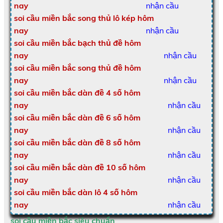
nay
nhận cầu
soi cầu miền bắc song thủ lô kép hôm
nay
nhận cầu
soi cầu miền bắc bạch thủ đề hôm
nay
nhận cầu
soi cầu miền bắc song thủ đề hôm
nay
nhận cầu
soi cầu miền bắc dàn đề 4 số hôm
nay
nhận cầu
soi cầu miền bắc dàn đề 6 số hôm
nay
nhận cầu
soi cầu miền bắc dàn đề 8 số hôm
nay
nhận cầu
soi cầu miền bắc dàn đề 10 số hôm
nay
nhận cầu
soi cầu miền bắc dàn lô 4 số hôm
nay
nhận cầu
soi cầu miền bắc siêu chuẩn