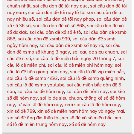
chuẩn nhất
,
soi cầu dàn đề tối nay duc
,
soi cầu dàn đề tối
nay euro
,
soi cầu dàn đề tối nay lô tô
,
soi cầu dàn đề tối
nay nhiều số
,
soi cầu dàn đề tối nay phap
,
soi cầu dàn đề
xổ số 36 số
,
soi cầu dàn đề xổ số 868
,
soi cầu dàn đề xổ
số daklak
,
soi cầu dàn đề xổ số ê tô
,
soi cầu dàn đề xsmb
888
,
soi cầu dàn đề xsmb 999
,
soi cầu dàn đề xsmb
ngày hôm nay
,
soi cầu dàn đề xsmb số hay ra
,
soi cầu
dàn đề xsmb số khung 3 ngày
,
soi cau de sieu chuan
,
soi
cầu đề ít số
,
soi cầu lô đề miền bắc ngày 20 tháng 7
,
soi
cầu lô đề miễn phí
,
soi cầu lô đề miễn phí hôm nay
,
soi
cầu lô đề tiền giang hôm nay
,
soi cầu lô đề vip miền bắc
,
soi cầu lô đề xsmb 4/5/2
,
soi cầu lô đề xsmb quảng ninh
,
soi cầu lô đề xsmb youtube
,
soi cầu miền bắc dàn đề 6
con
,
soi cầu số đề hôm nay
,
soi dàn đề hôm nay
,
soi kèo
số đề hôm nay
,
soi lo de sieu chuan
,
thống kê số đề hôm
nay
,
tư vấn số đề hôm nay
,
xem soi cầu lô đề hôm nay
,
xin số đề 789
,
xin số đề miền nam hôm nay và ngày mai
,
xin số đề ông địa thần tài
,
xin số đề xổ số miền bắc
,
xin
số lô đề miền trung hôm nay
,
xổ số đề hôm nay