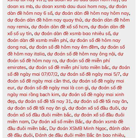
doan xs mb
,
du doan xsmb dau duoi hom nay
,
dự đoán
dàn đề hôm nay 6 số
,
dự đoán dàn đề hôm nay hôm nay
,
dự đoán dàn đề hôm nay quay thử
,
dự đoán dàn đề hôm
nay remix
,
dự đoán dàn đề xổ số hcm
,
dự đoán dàn đề
xổ số uy tín
,
dự đoán dàn đề xsmb bao nhiêu số
,
dự
đoán dàn đề xsmb miễn phí
,
dự đoán số đề hôm nay
dong nai
,
dự đoán số đề hôm nay êm đềm
,
dự đoán số
đề hôm nay italia
,
dự đoán số đề hôm nay ông nội
,
dự
đoán số đề hôm nay ra
,
dự đoán số đề miễn phí
emirates
,
dự đoán số đề miễn phí loto miền bắc
,
dự đoán
số đề ngày mai 07/07/2
,
dự đoán số đề ngày mai 5/7
,
dự
đoán số đề ngày mai cần thơ
,
dự đoán số đề ngày mai
eur
,
dự đoán số đề ngày mai là con gì
,
dự đoán số đề
ngày mai rồng bạch kim
,
dự đoán số đề ngày mai xinh
đẹp
,
dự đoán số đề tối nay 31
,
dự đoán số đề tối nay ăn
,
dự đoán số đề tối nay ăn gì
,
dự đoán xổ số đầu đuôi
,
dự
đoán xổ số đầu đuôi miền bắc
,
dự đoán xổ số đầu đuôi
miền nam
,
Dự đoán xổ số miền Bắc
,
dự đoán xsmb đề
đầu đuôi miền bắc
,
Dự đoán XSMB Minh Ngọc
,
đánh dàn
đề đầu đuôi
,
Đánh de đầu đuôi miền Bắc ăn bao nhiêu
,