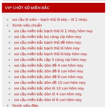
VIP CHỐT SỐ MIỀN BẮC
soi cầu lô xiên – bạch thủ lô kép – lô 2 nháy
Xsmb siêu chuẩn
soi cầu miền bắc bạch thủ lô 2 nháy hôm nay
soi cầu miền bắc ba càng víp hôm nay
soi cầu miền bắc bạch thủ đề hôm nay
soi cầu miền bắc bạch thủ lô hôm nay
soi cầu miền bắc bạch thủ lô kép hôm nay
soi cầu miền bắc cặp 3 càng víp hôm nay
soi cầu miền bắc dàn đề 4 con hôm nay
soi cầu miền bắc dàn đề 6 con hôm nay
soi cầu miền bắc dàn đề 8 con hôm nay
soi cầu miền bắc dàn đề 10 con hôm nay
soi cầu miền bắc dàn lô 10 con hôm nay
soi cầu miền bắc dàn lô 4 con hôm nay
soi cầu miền bắc dàn lô 6 con hôm nay
Xsmb siêu đẹp