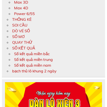
Max 3D
Max 4D
Power 6/55
THỐNG KÊ
SOI CẦU
DÒ VÉ SỐ
SỔ MƠ
QUAY THỬ
SỐ KẾT QUẢ
Số kết quả miền bắc
Số kết quả miền trung
Số kết quả miền nam
bạch thủ lô khung 2 ngày