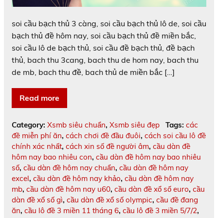
soi cầu bạch thủ 3 càng, soi cầu bạch thủ lô de, soi cầu
bạch thủ đề hôm nay, soi cầu bạch thủ đề miền bắc,
soi cầu lô de bạch thủ, soi cầu đề bạch thủ, đề bạch
thủ, bach thu 3cang, bach thu de hom nay, bach thu
de mb, bach thu đề, bach thủ de miền bắc […]
Read more
Category:
Xsmb siêu chuẩn
,
Xsmb siêu đẹp
Tags:
các
đề miễn phí ăn
,
cách chơi đề đầu đuôi
,
cách soi cầu lô đề
chính xác nhất
,
cách xin số đề người âm
,
cầu dàn đề
hôm nay bao nhiêu con
,
cầu dàn đề hôm nay bao nhiêu
số
,
cầu dàn đề hôm nay chuẩn
,
cầu dàn đề hôm nay
excel
,
cầu dàn đề hôm nay khảo
,
cầu dàn đề hôm nay
mb
,
cầu dàn đề hôm nay u60
,
cầu dàn đề xổ số euro
,
cầu
dàn đề xổ số gì
,
cầu dàn đề xổ số olympic
,
cầu đề đang
ăn
,
cầu lô đề 3 miền 11 tháng 6
,
cầu lô đề 3 miền 5/7/2
,