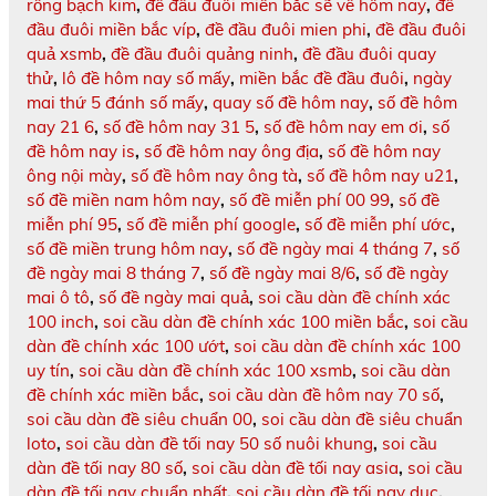
rồng bạch kim
,
đề đầu đuôi miền bắc sẽ về hôm nay
,
đề
đầu đuôi miền bắc víp
,
đề đầu đuôi mien phi
,
đề đầu đuôi
quả xsmb
,
đề đầu đuôi quảng ninh
,
đề đầu đuôi quay
thử
,
lô đề hôm nay số mấy
,
miền bắc đề đầu đuôi
,
ngày
mai thứ 5 đánh số mấy
,
quay số đề hôm nay
,
số đề hôm
nay 21 6
,
số đề hôm nay 31 5
,
số đề hôm nay em ơi
,
số
đề hôm nay is
,
số đề hôm nay ông địa
,
số đề hôm nay
ông nội mày
,
số đề hôm nay ông tà
,
số đề hôm nay u21
,
số đề miền nam hôm nay
,
số đề miễn phí 00 99
,
số đề
miễn phí 95
,
số đề miễn phí google
,
số đề miễn phí ước
,
số đề miền trung hôm nay
,
số đề ngày mai 4 tháng 7
,
số
đề ngày mai 8 tháng 7
,
số đề ngày mai 8/6
,
số đề ngày
mai ô tô
,
số đề ngày mai quả
,
soi cầu dàn đề chính xác
100 inch
,
soi cầu dàn đề chính xác 100 miền bắc
,
soi cầu
dàn đề chính xác 100 ướt
,
soi cầu dàn đề chính xác 100
uy tín
,
soi cầu dàn đề chính xác 100 xsmb
,
soi cầu dàn
đề chính xác miền bắc
,
soi cầu dàn đề hôm nay 70 số
,
soi cầu dàn đề siêu chuẩn 00
,
soi cầu dàn đề siêu chuẩn
loto
,
soi cầu dàn đề tối nay 50 số nuôi khung
,
soi cầu
dàn đề tối nay 80 số
,
soi cầu dàn đề tối nay asia
,
soi cầu
dàn đề tối nay chuẩn nhất
,
soi cầu dàn đề tối nay duc
,