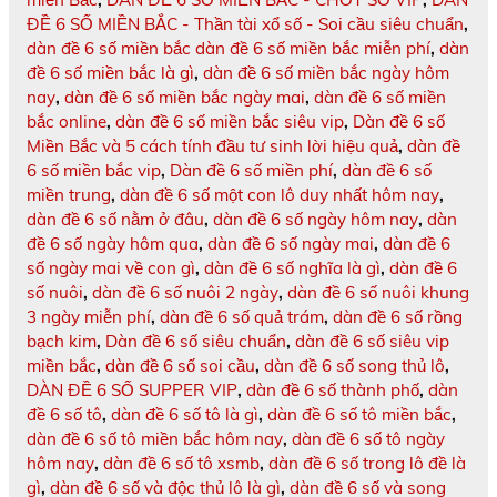
ĐỀ 6 SỐ MIỀN BẮC - Thần tài xổ số - Soi cầu siêu chuẩn
,
dàn đề 6 số miền bắc dàn đề 6 số miền bắc miễn phí
,
dàn
đề 6 số miền bắc là gì
,
dàn đề 6 số miền bắc ngày hôm
nay
,
dàn đề 6 số miền bắc ngày mai
,
dàn đề 6 số miền
bắc online
,
dàn đề 6 số miền bắc siêu vip
,
Dàn đề 6 số
Miền Bắc và 5 cách tính đầu tư sinh lời hiệu quả
,
dàn đề
6 số miền bắc vip
,
Dàn đề 6 số miền phí
,
dàn đề 6 số
miền trung
,
dàn đề 6 số một con lô duy nhất hôm nay
,
dàn đề 6 số nằm ở đâu
,
dàn đề 6 số ngày hôm nay
,
dàn
đề 6 số ngày hôm qua
,
dàn đề 6 số ngày mai
,
dàn đề 6
số ngày mai về con gì
,
dàn đề 6 số nghĩa là gì
,
dàn đề 6
số nuôi
,
dàn đề 6 số nuôi 2 ngày
,
dàn đề 6 số nuôi khung
3 ngày miễn phí
,
dàn đề 6 số quả trám
,
dàn đề 6 số rồng
bạch kim
,
Dàn đề 6 số siêu chuẩn
,
dàn đề 6 số siêu vip
miền bắc
,
dàn đề 6 số soi cầu
,
dàn đề 6 số song thủ lô
,
DÀN ĐỀ 6 SỐ SUPPER VIP
,
dàn đề 6 số thành phố
,
dàn
đề 6 số tô
,
dàn đề 6 số tô là gì
,
dàn đề 6 số tô miền bắc
,
dàn đề 6 số tô miền bắc hôm nay
,
dàn đề 6 số tô ngày
hôm nay
,
dàn đề 6 số tô xsmb
,
dàn đề 6 số trong lô đề là
gì
,
dàn đề 6 số và độc thủ lô là gì
,
dàn đề 6 số và song