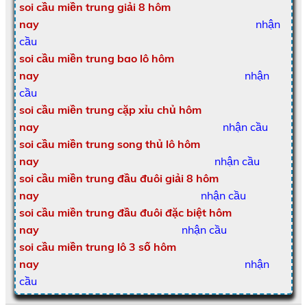
soi cầu miền trung giải 8 hôm
nay
nhận
cầu
soi cầu miền trung bao lô hôm
nay
nhận
cầu
soi cầu miền trung cặp xỉu chủ hôm
nay
nhận cầu
soi cầu miền trung song thủ lô hôm
nay
nhận cầu
soi cầu miền trung đầu đuôi giải 8 hôm
nay
nhận cầu
soi cầu miền trung đầu đuôi đặc biệt hôm
nay
nhận cầu
soi cầu miền trung lô 3 số hôm
nay
nhận
cầu