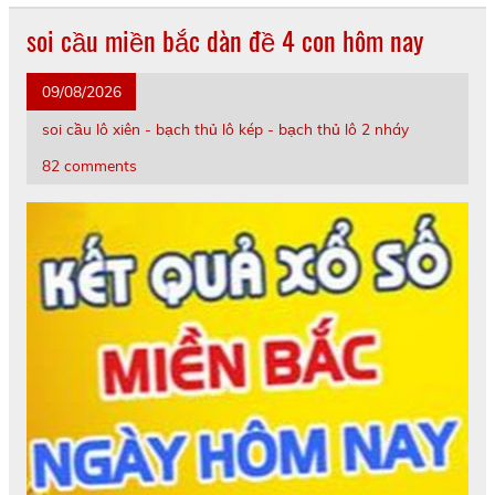
soi cầu miền bắc dàn đề 4 con hôm nay
09/08/2026
soi cầu lô xiên - bạch thủ lô kép - bạch thủ lô 2 nháy
82 comments