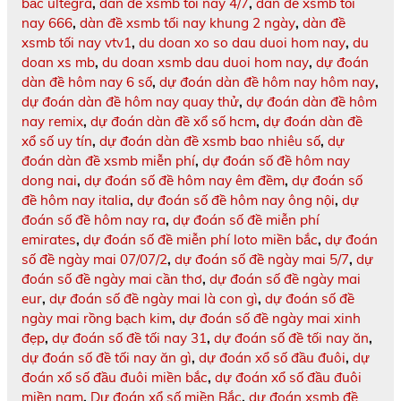
bắc ultegra
,
dàn đề xsmb tối nay 4/7
,
dàn đề xsmb tối
nay 666
,
dàn đề xsmb tối nay khung 2 ngày
,
dàn đề
xsmb tối nay vtv1
,
du doan xo so dau duoi hom nay
,
du
doan xs mb
,
du doan xsmb dau duoi hom nay
,
dự đoán
dàn đề hôm nay 6 số
,
dự đoán dàn đề hôm nay hôm nay
,
dự đoán dàn đề hôm nay quay thử
,
dự đoán dàn đề hôm
nay remix
,
dự đoán dàn đề xổ số hcm
,
dự đoán dàn đề
xổ số uy tín
,
dự đoán dàn đề xsmb bao nhiêu số
,
dự
đoán dàn đề xsmb miễn phí
,
dự đoán số đề hôm nay
dong nai
,
dự đoán số đề hôm nay êm đềm
,
dự đoán số
đề hôm nay italia
,
dự đoán số đề hôm nay ông nội
,
dự
đoán số đề hôm nay ra
,
dự đoán số đề miễn phí
emirates
,
dự đoán số đề miễn phí loto miền bắc
,
dự đoán
số đề ngày mai 07/07/2
,
dự đoán số đề ngày mai 5/7
,
dự
đoán số đề ngày mai cần thơ
,
dự đoán số đề ngày mai
eur
,
dự đoán số đề ngày mai là con gì
,
dự đoán số đề
ngày mai rồng bạch kim
,
dự đoán số đề ngày mai xinh
đẹp
,
dự đoán số đề tối nay 31
,
dự đoán số đề tối nay ăn
,
dự đoán số đề tối nay ăn gì
,
dự đoán xổ số đầu đuôi
,
dự
đoán xổ số đầu đuôi miền bắc
,
dự đoán xổ số đầu đuôi
miền nam
,
Dự đoán xổ số miền Bắc
,
dự đoán xsmb đề