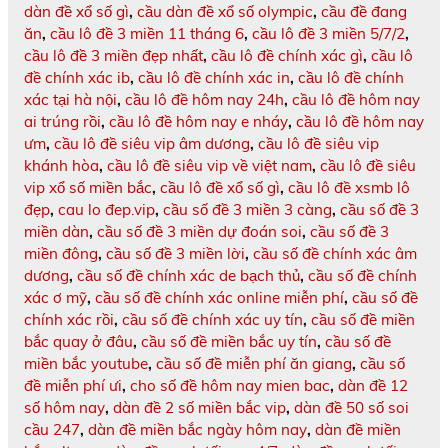
dàn đề xổ số gì
,
cầu dàn đề xổ số olympic
,
cầu đề đang
ăn
,
cầu lô đề 3 miền 11 tháng 6
,
cầu lô đề 3 miền 5/7/2
,
cầu lô đề 3 miền đẹp nhất
,
cầu lô đề chính xác gì
,
cầu lô
đề chính xác ib
,
cầu lô đề chính xác in
,
cầu lô đề chính
xác tại hà nội
,
cầu lô đề hôm nay 24h
,
cầu lô đề hôm nay
ai trúng rồi
,
cầu lô đề hôm nay e nháy
,
cầu lô đề hôm nay
ưm
,
cầu lô đề siêu vip âm dương
,
cầu lô đề siêu vip
khánh hòa
,
cầu lô đề siêu vip về việt nam
,
cầu lô đề siêu
vip xổ số miền bắc
,
cầu lô đề xổ số gì
,
cầu lô đề xsmb lô
đẹp
,
cau lo đep.vip
,
cầu số đề 3 miền 3 càng
,
cầu số đề 3
miền dàn
,
cầu số đề 3 miền dự đoán soi
,
cầu số đề 3
miền đông
,
cầu số đề 3 miền lời
,
cầu số đề chính xác âm
dương
,
cầu số đề chính xác de bạch thủ
,
cầu số đề chính
xác ơ mỹ
,
cầu số đề chính xác online miễn phí
,
cầu số đề
chính xác rồi
,
cầu số đề chính xác uy tín
,
cầu số đề miền
bắc quay ở đâu
,
cầu số đề miền bắc uy tín
,
cầu số đề
miền bắc youtube
,
cầu số đề miễn phí ăn giang
,
cầu số
đề miễn phí ưi
,
cho số đề hôm nay mien bac
,
dàn đề 12
số hôm nay
,
dàn đề 2 số miền bắc vip
,
dàn đề 50 số soi
cầu 247
,
dàn đề miền bắc ngày hôm nay
,
dàn đề miền