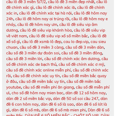
cầu lô đề 3 miền 5/7/2
,
cầu lô đề 3 miền đẹp nhất
,
cầu lô
đề chính xác gì
,
cầu lô đề chính xác ib
,
cầu lô đề chính
xác in
,
cầu lô đề chính xác tại hà nội
,
cầu lô đề hôm nay
24h
,
cầu lô đề hôm nay ai trúng rồi
,
cầu lô đề hôm nay e
nháy
,
cầu lô đề hôm nay ưm
,
cầu lô đề siêu vip âm
dương
,
cầu lô đề siêu vip khánh hòa
,
cầu lô đề siêu vip
về việt nam
,
cầu lô đề siêu vip xổ số miền bắc
,
cầu lô đề
xổ số gì
,
cầu lô đề xsmb lô đẹp
,
cau lo đep.vip
,
cau sieu
chuan
,
cầu số đề 3 miền 3 càng
,
cầu số đề 3 miền dàn
,
cầu số đề 3 miền dự đoán soi
,
cầu số đề 3 miền đông
,
cầu số đề 3 miền lời
,
cầu số đề chính xác âm dương
,
cầu
số đề chính xác de bạch thủ
,
cầu số đề chính xác ơ mỹ
,
cầu số đề chính xác online miễn phí
,
cầu số đề chính xác
rồi
,
cầu số đề chính xác uy tín
,
cầu số đề miền bắc quay
ở đâu
,
cầu số đề miền bắc uy tín
,
cầu số đề miền bắc
youtube
,
cầu số đề miễn phí ăn giang
,
cầu số đề miễn phí
ưi
,
cho số đề hôm nay mien bac
,
dàn đề 12 số hôm nay
,
dàn đề 2 số miền bắc vip
,
dàn đề 50 số soi cầu 247
,
dàn
đề 6 con hôm nay
,
dàn đề 6 số là sao
,
dàn đề 6 số lót là
gì
,
dàn đề 6 số mb
,
dàn đề 6 số mb mien phi
,
Dàn đề 6 số
miền Bắc
,
DÀN ĐỀ 6 SỐ MIỀN BẮC - CHỐT SỐ VIP
,
DÀN