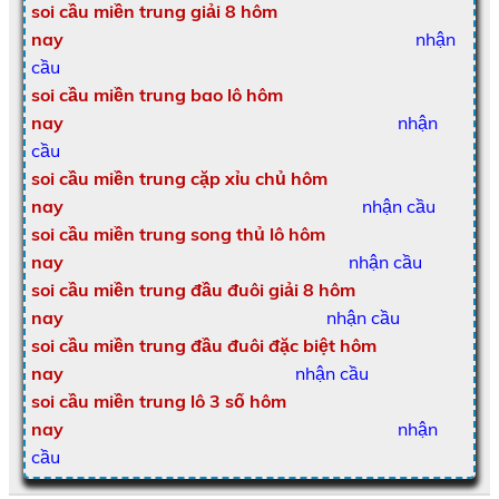
soi cầu miền trung giải 8 hôm
nay
nhận
cầu
soi cầu miền trung bao lô hôm
nay
nhận
cầu
soi cầu miền trung cặp xỉu chủ hôm
nay
nhận cầu
soi cầu miền trung song thủ lô hôm
nay
nhận cầu
soi cầu miền trung đầu đuôi giải 8 hôm
nay
nhận cầu
soi cầu miền trung đầu đuôi đặc biệt hôm
nay
nhận cầu
soi cầu miền trung lô 3 số hôm
nay
nhận
cầu