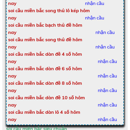
nay
nhận cầu
soi cầu miền bắc song thủ lô kép hôm
nay
nhận cầu
soi cầu miền bắc bạch thủ đề hôm
nay
nhận cầu
soi cầu miền bắc song thủ đề hôm
nay
nhận cầu
soi cầu miền bắc dàn đề 4 số hôm
nay
nhận cầu
soi cầu miền bắc dàn đề 6 số hôm
nay
nhận cầu
soi cầu miền bắc dàn đề 8 số hôm
nay
nhận cầu
soi cầu miền bắc dàn đề 10 số hôm
nay
nhận cầu
soi cầu miền bắc dàn lô 4 số hôm
nay
nhận cầu
soi cầu miền bắc siêu chuẩn