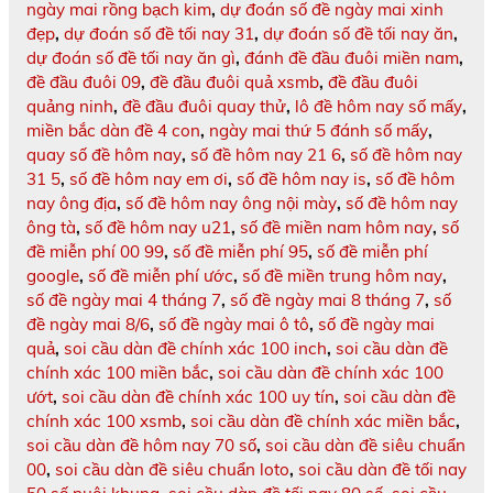
ngày mai rồng bạch kim
,
dự đoán số đề ngày mai xinh
đẹp
,
dự đoán số đề tối nay 31
,
dự đoán số đề tối nay ăn
,
dự đoán số đề tối nay ăn gì
,
đánh đề đầu đuôi miền nam
,
đề đầu đuôi 09
,
đề đầu đuôi quả xsmb
,
đề đầu đuôi
quảng ninh
,
đề đầu đuôi quay thử
,
lô đề hôm nay số mấy
,
miền bắc dàn đề 4 con
,
ngày mai thứ 5 đánh số mấy
,
quay số đề hôm nay
,
số đề hôm nay 21 6
,
số đề hôm nay
31 5
,
số đề hôm nay em ơi
,
số đề hôm nay is
,
số đề hôm
nay ông địa
,
số đề hôm nay ông nội mày
,
số đề hôm nay
ông tà
,
số đề hôm nay u21
,
số đề miền nam hôm nay
,
số
đề miễn phí 00 99
,
số đề miễn phí 95
,
số đề miễn phí
google
,
số đề miễn phí ước
,
số đề miền trung hôm nay
,
số đề ngày mai 4 tháng 7
,
số đề ngày mai 8 tháng 7
,
số
đề ngày mai 8/6
,
số đề ngày mai ô tô
,
số đề ngày mai
quả
,
soi cầu dàn đề chính xác 100 inch
,
soi cầu dàn đề
chính xác 100 miền bắc
,
soi cầu dàn đề chính xác 100
ướt
,
soi cầu dàn đề chính xác 100 uy tín
,
soi cầu dàn đề
chính xác 100 xsmb
,
soi cầu dàn đề chính xác miền bắc
,
soi cầu dàn đề hôm nay 70 số
,
soi cầu dàn đề siêu chuẩn
00
,
soi cầu dàn đề siêu chuẩn loto
,
soi cầu dàn đề tối nay