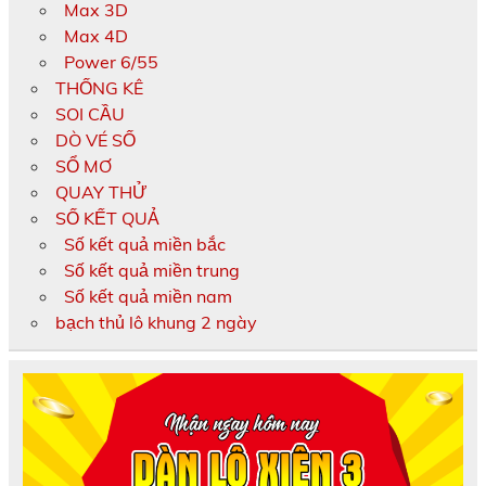
Max 3D
Max 4D
Power 6/55
THỐNG KÊ
SOI CẦU
DÒ VÉ SỐ
SỔ MƠ
QUAY THỬ
SỐ KẾT QUẢ
Số kết quả miền bắc
Số kết quả miền trung
Số kết quả miền nam
bạch thủ lô khung 2 ngày