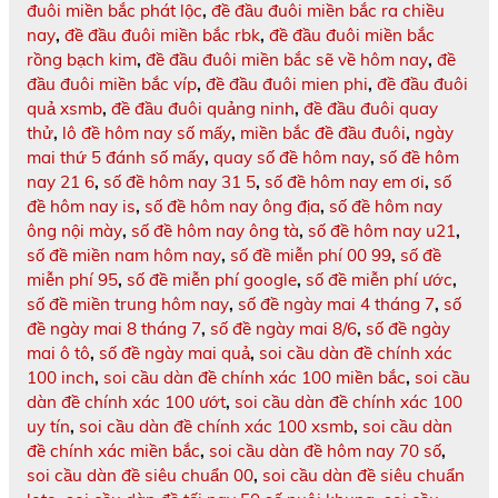
đuôi miền bắc phát lộc
,
đề đầu đuôi miền bắc ra chiều
nay
,
đề đầu đuôi miền bắc rbk
,
đề đầu đuôi miền bắc
rồng bạch kim
,
đề đầu đuôi miền bắc sẽ về hôm nay
,
đề
đầu đuôi miền bắc víp
,
đề đầu đuôi mien phi
,
đề đầu đuôi
quả xsmb
,
đề đầu đuôi quảng ninh
,
đề đầu đuôi quay
thử
,
lô đề hôm nay số mấy
,
miền bắc đề đầu đuôi
,
ngày
mai thứ 5 đánh số mấy
,
quay số đề hôm nay
,
số đề hôm
nay 21 6
,
số đề hôm nay 31 5
,
số đề hôm nay em ơi
,
số
đề hôm nay is
,
số đề hôm nay ông địa
,
số đề hôm nay
ông nội mày
,
số đề hôm nay ông tà
,
số đề hôm nay u21
,
số đề miền nam hôm nay
,
số đề miễn phí 00 99
,
số đề
miễn phí 95
,
số đề miễn phí google
,
số đề miễn phí ước
,
số đề miền trung hôm nay
,
số đề ngày mai 4 tháng 7
,
số
đề ngày mai 8 tháng 7
,
số đề ngày mai 8/6
,
số đề ngày
mai ô tô
,
số đề ngày mai quả
,
soi cầu dàn đề chính xác
100 inch
,
soi cầu dàn đề chính xác 100 miền bắc
,
soi cầu
dàn đề chính xác 100 ướt
,
soi cầu dàn đề chính xác 100
uy tín
,
soi cầu dàn đề chính xác 100 xsmb
,
soi cầu dàn
đề chính xác miền bắc
,
soi cầu dàn đề hôm nay 70 số
,
soi cầu dàn đề siêu chuẩn 00
,
soi cầu dàn đề siêu chuẩn