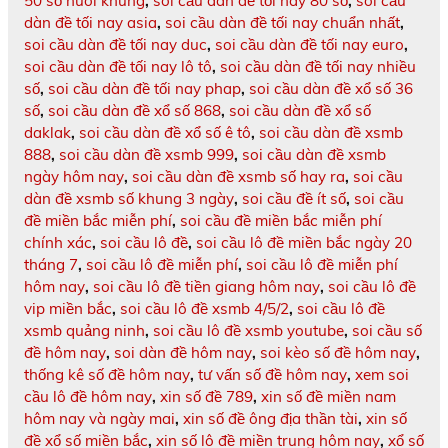
50 số nuôi khung
,
soi cầu dàn đề tối nay 80 số
,
soi cầu
dàn đề tối nay asia
,
soi cầu dàn đề tối nay chuẩn nhất
,
soi cầu dàn đề tối nay duc
,
soi cầu dàn đề tối nay euro
,
soi cầu dàn đề tối nay lô tô
,
soi cầu dàn đề tối nay nhiều
số
,
soi cầu dàn đề tối nay phap
,
soi cầu dàn đề xổ số 36
số
,
soi cầu dàn đề xổ số 868
,
soi cầu dàn đề xổ số
daklak
,
soi cầu dàn đề xổ số ê tô
,
soi cầu dàn đề xsmb
888
,
soi cầu dàn đề xsmb 999
,
soi cầu dàn đề xsmb
ngày hôm nay
,
soi cầu dàn đề xsmb số hay ra
,
soi cầu
dàn đề xsmb số khung 3 ngày
,
soi cầu đề ít số
,
soi cầu
đề miền bắc miễn phí
,
soi cầu đề miền bắc miễn phí
chính xác
,
soi cầu lô đề
,
soi cầu lô đề miền bắc ngày 20
tháng 7
,
soi cầu lô đề miễn phí
,
soi cầu lô đề miễn phí
hôm nay
,
soi cầu lô đề tiền giang hôm nay
,
soi cầu lô đề
vip miền bắc
,
soi cầu lô đề xsmb 4/5/2
,
soi cầu lô đề
xsmb quảng ninh
,
soi cầu lô đề xsmb youtube
,
soi cầu số
đề hôm nay
,
soi dàn đề hôm nay
,
soi kèo số đề hôm nay
,
thống kê số đề hôm nay
,
tư vấn số đề hôm nay
,
xem soi
cầu lô đề hôm nay
,
xin số đề 789
,
xin số đề miền nam
hôm nay và ngày mai
,
xin số đề ông địa thần tài
,
xin số
đề xổ số miền bắc
,
xin số lô đề miền trung hôm nay
,
xổ số