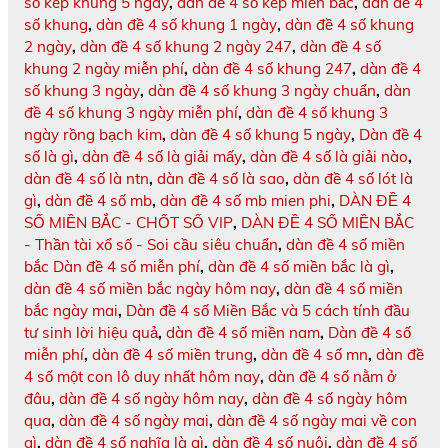
số kép khung 5 ngày
,
dàn đề 4 số kép miền bắc
,
dàn đề 4
số khung
,
dàn đề 4 số khung 1 ngày
,
dàn đề 4 số khung
2 ngày
,
dàn đề 4 số khung 2 ngày 247
,
dàn đề 4 số
khung 2 ngày miễn phí
,
dàn đề 4 số khung 247
,
dàn đề 4
số khung 3 ngày
,
dàn đề 4 số khung 3 ngày chuẩn
,
dàn
đề 4 số khung 3 ngày miễn phí
,
dàn đề 4 số khung 3
ngày rồng bạch kim
,
dàn đề 4 số khung 5 ngày
,
Dàn đề 4
số là gì
,
dàn đề 4 số là giải mấy
,
dàn đề 4 số là giải nào
,
dàn đề 4 số là ntn
,
dàn đề 4 số là sao
,
dàn đề 4 số lót là
gì
,
dàn đề 4 số mb
,
dàn đề 4 số mb mien phi
,
DÀN ĐỀ 4
SỐ MIỀN BẮC - CHỐT SỐ VIP
,
DÀN ĐỀ 4 SỐ MIỀN BẮC
- Thần tài xổ số - Soi cầu siêu chuẩn
,
dàn đề 4 số miền
bắc Dàn đề 4 số miễn phí
,
dàn đề 4 số miền bắc là gì
,
dàn đề 4 số miền bắc ngày hôm nay
,
dàn đề 4 số miền
bắc ngày mai
,
Dàn đề 4 số Miền Bắc và 5 cách tính đầu
tư sinh lời hiệu quả
,
dàn đề 4 số miền nam
,
Dàn đề 4 số
miễn phí
,
dàn đề 4 số miền trung
,
dàn đề 4 số mn
,
dàn đề
4 số một con lô duy nhất hôm nay
,
dàn đề 4 số nằm ở
đâu
,
dàn đề 4 số ngày hôm nay
,
dàn đề 4 số ngày hôm
qua
,
dàn đề 4 số ngày mai
,
dàn đề 4 số ngày mai về con
gì
,
dàn đề 4 số nghĩa là gì
,
dàn đề 4 số nuôi
,
dàn đề 4 số