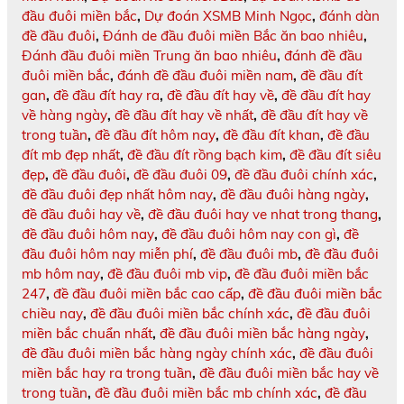
đầu đuôi miền bắc
,
Dự đoán XSMB Minh Ngọc
,
đánh dàn
đề đầu đuôi
,
Đánh de đầu đuôi miền Bắc ăn bao nhiêu
,
Đánh đầu đuôi miền Trung ăn bao nhiêu
,
đánh đề đầu
đuôi miền bắc
,
đánh đề đầu đuôi miền nam
,
đề đầu đít
gan
,
đề đầu đít hay ra
,
đề đầu đít hay về
,
đề đầu đít hay
về hàng ngày
,
đề đầu đít hay về nhất
,
đề đầu đít hay về
trong tuần
,
đề đầu đít hôm nay
,
đề đầu đít khan
,
đề đầu
đít mb đẹp nhất
,
đề đầu đít rồng bạch kim
,
đề đầu đít siêu
đẹp
,
đề đầu đuôi
,
đề đầu đuôi 09
,
đề đầu đuôi chính xác
,
đề đầu đuôi đẹp nhất hôm nay
,
đề đầu đuôi hàng ngày
,
đề đầu đuôi hay về
,
đề đầu đuôi hay ve nhat trong thang
,
đề đầu đuôi hôm nay
,
đề đầu đuôi hôm nay con gì
,
đề
đầu đuôi hôm nay miễn phí
,
đề đầu đuôi mb
,
đề đầu đuôi
mb hôm nay
,
đề đầu đuôi mb vip
,
đề đầu đuôi miền bắc
247
,
đề đầu đuôi miền bắc cao cấp
,
đề đầu đuôi miền bắc
chiều nay
,
đề đầu đuôi miền bắc chính xác
,
đề đầu đuôi
miền bắc chuẩn nhất
,
đề đầu đuôi miền bắc hàng ngày
,
đề đầu đuôi miền bắc hàng ngày chính xác
,
đề đầu đuôi
miền bắc hay ra trong tuần
,
đề đầu đuôi miền bắc hay về
trong tuần
,
đề đầu đuôi miền bắc mb chính xác
,
đề đầu