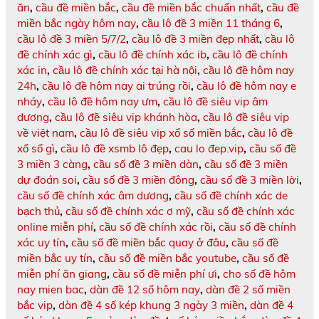
ăn
,
cầu đề miền bắc
,
cầu đề miền bắc chuẩn nhất
,
cầu đề
miền bắc ngày hôm nay
,
cầu lô đề 3 miền 11 tháng 6
,
cầu lô đề 3 miền 5/7/2
,
cầu lô đề 3 miền đẹp nhất
,
cầu lô
đề chính xác gì
,
cầu lô đề chính xác ib
,
cầu lô đề chính
xác in
,
cầu lô đề chính xác tại hà nội
,
cầu lô đề hôm nay
24h
,
cầu lô đề hôm nay ai trúng rồi
,
cầu lô đề hôm nay e
nháy
,
cầu lô đề hôm nay ưm
,
cầu lô đề siêu vip âm
dương
,
cầu lô đề siêu vip khánh hòa
,
cầu lô đề siêu vip
về việt nam
,
cầu lô đề siêu vip xổ số miền bắc
,
cầu lô đề
xổ số gì
,
cầu lô đề xsmb lô đẹp
,
cau lo đep.vip
,
cầu số đề
3 miền 3 càng
,
cầu số đề 3 miền dàn
,
cầu số đề 3 miền
dự đoán soi
,
cầu số đề 3 miền đông
,
cầu số đề 3 miền lời
,
cầu số đề chính xác âm dương
,
cầu số đề chính xác de
bạch thủ
,
cầu số đề chính xác ơ mỹ
,
cầu số đề chính xác
online miễn phí
,
cầu số đề chính xác rồi
,
cầu số đề chính
xác uy tín
,
cầu số đề miền bắc quay ở đâu
,
cầu số đề
miền bắc uy tín
,
cầu số đề miền bắc youtube
,
cầu số đề
miễn phí ăn giang
,
cầu số đề miễn phí ưi
,
cho số đề hôm
nay mien bac
,
dàn đề 12 số hôm nay
,
dàn đề 2 số miền
bắc vip
,
dàn đề 4 số kép khung 3 ngày 3 miền
,
dàn đề 4