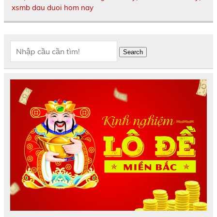
xsmb dau duoi hom nay
Search