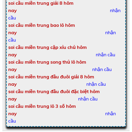
soi cầu miền trung giải 8 hôm
nay
nhận
cầu
soi cầu miền trung bao lô hôm
nay
nhận
cầu
soi cầu miền trung cặp xỉu chủ hôm
nay
nhận cầu
soi cầu miền trung song thủ lô hôm
nay
nhận cầu
soi cầu miền trung đầu đuôi giải 8 hôm
nay
nhận cầu
soi cầu miền trung đầu đuôi đặc biệt hôm
nay
nhận cầu
soi cầu miền trung lô 3 số hôm
nay
nhận
cầu