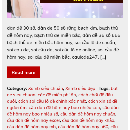
dàn đề 30 số, dàn de 50 số rồng bạch kim, bạch thủ
đề hôm nay, bạch thủ de miền bắc, dàn đề 36 số 666,
bạch thủ de miền bắc hôm nay, soi cầu lô de chuẩn,
soi cau de, soi cầu de, soi cầu lô de online, soi cầu đề
hôm nay, soi cầu đề miền bắc, caulode247, […]
Read more
Category:
Xsmb siêu chuẩn
,
Xsmb siêu đẹp
Tags:
bat
de sieu chuan
,
các đề miễn phí ăn
,
cách chơi đề đầu
đuôi
,
cách soi cầu lô đề chính xác nhất
,
cách xin số đề
người âm
,
cầu dàn đề hôm nay bao nhiêu con
,
cầu dàn
đề hôm nay bao nhiêu số
,
cầu dàn đề hôm nay chuẩn
,
cầu dàn đề hôm nay excel
,
cầu dàn đề hôm nay khảo
,
cầu dàn đề hôm nay mb
,
cầu dàn đề hôm nay u60
,
cầu