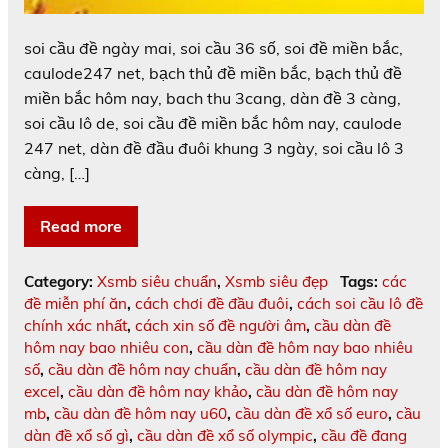
soi cầu đề ngày mai, soi cầu 36 số, soi đề miền bắc,
caulode247 net, bạch thủ đề miền bắc, bạch thủ đề
miền bắc hôm nay, bach thu 3cang, dàn đề 3 càng,
soi cầu lô de, soi cầu đề miền bắc hôm nay, caulode
247 net, dàn đề đầu đuôi khung 3 ngày, soi cầu lô 3
càng, […]
Read more
Category:
Xsmb siêu chuẩn
,
Xsmb siêu đẹp
Tags:
các
đề miễn phí ăn
,
cách chơi đề đầu đuôi
,
cách soi cầu lô đề
chính xác nhất
,
cách xin số đề người âm
,
cầu dàn đề
hôm nay bao nhiêu con
,
cầu dàn đề hôm nay bao nhiêu
số
,
cầu dàn đề hôm nay chuẩn
,
cầu dàn đề hôm nay
excel
,
cầu dàn đề hôm nay khảo
,
cầu dàn đề hôm nay
mb
,
cầu dàn đề hôm nay u60
,
cầu dàn đề xổ số euro
,
cầu
dàn đề xổ số gì
,
cầu dàn đề xổ số olympic
,
cầu đề đang