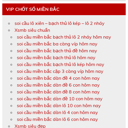
VIP CHỐT SỐ MIỀN BẮC
soi cầu lô xiên – bạch thủ lô kép – lô 2 nháy
Xsmb siêu chuẩn
soi cầu miền bắc bạch thủ lô 2 nháy hôm nay
soi cầu miền bắc ba càng víp hôm nay
soi cầu miền bắc bạch thủ đề hôm nay
soi cầu miền bắc bạch thủ lô hôm nay
soi cầu miền bắc bạch thủ lô kép hôm nay
soi cầu miền bắc cặp 3 càng víp hôm nay
soi cầu miền bắc dàn đề 4 con hôm nay
soi cầu miền bắc dàn đề 6 con hôm nay
soi cầu miền bắc dàn đề 8 con hôm nay
soi cầu miền bắc dàn đề 10 con hôm nay
soi cầu miền bắc dàn lô 10 con hôm nay
soi cầu miền bắc dàn lô 4 con hôm nay
soi cầu miền bắc dàn lô 6 con hôm nay
Xsmb siêu đẹp