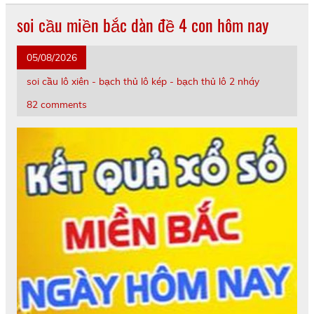
soi cầu miền bắc dàn đề 4 con hôm nay
05/08/2026
soi cầu lô xiên - bạch thủ lô kép - bạch thủ lô 2 nháy
82 comments