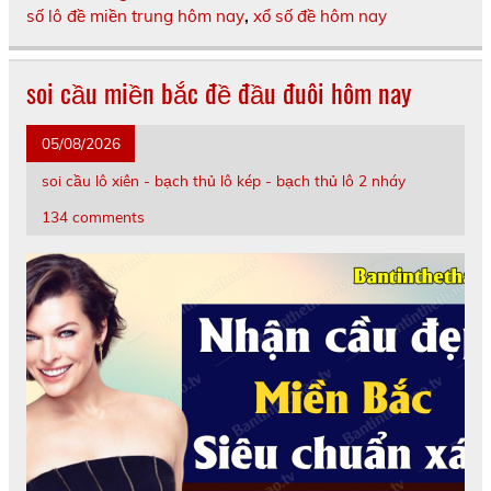
số lô đề miền trung hôm nay
,
xổ số đề hôm nay
soi cầu miền bắc đề đầu đuôi hôm nay
05/08/2026
soi cầu lô xiên - bạch thủ lô kép - bạch thủ lô 2 nháy
134 comments