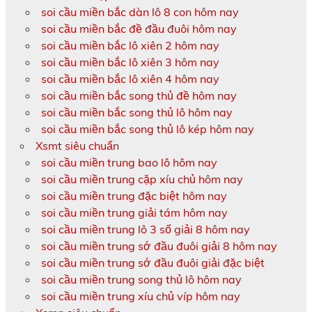
soi cầu miền bắc dàn lô 8 con hôm nay
soi cầu miền bắc đề đầu đuôi hôm nay
soi cầu miền bắc lô xiên 2 hôm nay
soi cầu miền bắc lô xiên 3 hôm nay
soi cầu miền bắc lô xiên 4 hôm nay
soi cầu miền bắc song thủ đề hôm nay
soi cầu miền bắc song thủ lô hôm nay
soi cầu miền bắc song thủ lô kép hôm nay
Xsmt siêu chuẩn
soi cầu miền trung bao lô hôm nay
soi cầu miền trung cặp xíu chủ hôm nay
soi cầu miền trung đặc biệt hôm nay
soi cầu miền trung giải tám hôm nay
soi cầu miền trung lô 3 số giải 8 hôm nay
soi cầu miền trung sớ đầu đuôi giải 8 hôm nay
soi cầu miền trung sớ đầu đuôi giải đặc biệt
soi cầu miền trung song thủ lô hôm nay
soi cầu miền trung xíu chủ víp hôm nay