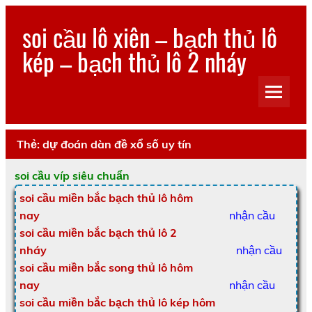
Skip
to
soi cầu lô xiên – bạch thủ lô
content
kép – bạch thủ lô 2 nháy
soi cầu lô xiên – bạch thủ lô kép – bạch thủ lô 2 nháy
Thẻ:
dự đoán dàn đề xổ số uy tín
soi cầu víp siêu chuẩn
soi cầu miền bắc bạch thủ lô hôm
nay
nhận cầu
soi cầu miền bắc bạch thủ lô 2
nháy
nhận cầu
soi cầu miền bắc song thủ lô hôm
nay
nhận cầu
soi cầu miền bắc bạch thủ lô kép hôm