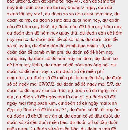
bắc ultegra
,
dàn đề xsmb tối nay 4/7
,
dàn đề xsmb tối
nay 666
,
dàn đề xsmb tối nay khung 2 ngày
,
dàn đề
xsmb tối nay vtv1
,
du doan xo so dau duoi hom nay
,
du
doan xs mb
,
du doan xsmb dau duoi hom nay
,
dự đoán
dàn đề hôm nay 6 số
,
dự đoán dàn đề hôm nay hôm nay
,
dự đoán dàn đề hôm nay quay thử
,
dự đoán dàn đề hôm
nay remix
,
dự đoán dàn đề xổ số hcm
,
dự đoán dàn đề
xổ số uy tín
,
dự đoán dàn đề xsmb bao nhiêu số
,
dự
đoán dàn đề xsmb miễn phí
,
dự đoán số đề hôm nay
dong nai
,
dự đoán số đề hôm nay êm đềm
,
dự đoán số
đề hôm nay italia
,
dự đoán số đề hôm nay ông nội
,
dự
đoán số đề hôm nay ra
,
dự đoán số đề miễn phí
emirates
,
dự đoán số đề miễn phí loto miền bắc
,
dự đoán
số đề ngày mai 07/07/2
,
dự đoán số đề ngày mai 5/7
,
dự
đoán số đề ngày mai cần thơ
,
dự đoán số đề ngày mai
eur
,
dự đoán số đề ngày mai là con gì
,
dự đoán số đề
ngày mai rồng bạch kim
,
dự đoán số đề ngày mai xinh
đẹp
,
dự đoán số đề tối nay 31
,
dự đoán số đề tối nay ăn
,
dự đoán số đề tối nay ăn gì
,
dự đoán xổ số đầu đuôi
,
dự
đoán xổ số đầu đuôi miền bắc
,
dự đoán xổ số đầu đuôi
miền nam
,
Dự đoán xổ số miền Bắc
,
dự đoán xsmb đề