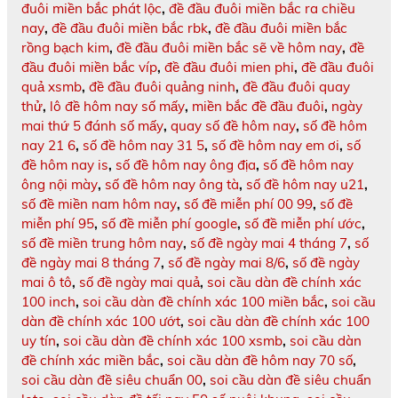
đuôi miền bắc phát lộc
,
đề đầu đuôi miền bắc ra chiều
nay
,
đề đầu đuôi miền bắc rbk
,
đề đầu đuôi miền bắc
rồng bạch kim
,
đề đầu đuôi miền bắc sẽ về hôm nay
,
đề
đầu đuôi miền bắc víp
,
đề đầu đuôi mien phi
,
đề đầu đuôi
quả xsmb
,
đề đầu đuôi quảng ninh
,
đề đầu đuôi quay
thử
,
lô đề hôm nay số mấy
,
miền bắc đề đầu đuôi
,
ngày
mai thứ 5 đánh số mấy
,
quay số đề hôm nay
,
số đề hôm
nay 21 6
,
số đề hôm nay 31 5
,
số đề hôm nay em ơi
,
số
đề hôm nay is
,
số đề hôm nay ông địa
,
số đề hôm nay
ông nội mày
,
số đề hôm nay ông tà
,
số đề hôm nay u21
,
số đề miền nam hôm nay
,
số đề miễn phí 00 99
,
số đề
miễn phí 95
,
số đề miễn phí google
,
số đề miễn phí ước
,
số đề miền trung hôm nay
,
số đề ngày mai 4 tháng 7
,
số
đề ngày mai 8 tháng 7
,
số đề ngày mai 8/6
,
số đề ngày
mai ô tô
,
số đề ngày mai quả
,
soi cầu dàn đề chính xác
100 inch
,
soi cầu dàn đề chính xác 100 miền bắc
,
soi cầu
dàn đề chính xác 100 ướt
,
soi cầu dàn đề chính xác 100
uy tín
,
soi cầu dàn đề chính xác 100 xsmb
,
soi cầu dàn
đề chính xác miền bắc
,
soi cầu dàn đề hôm nay 70 số
,
soi cầu dàn đề siêu chuẩn 00
,
soi cầu dàn đề siêu chuẩn