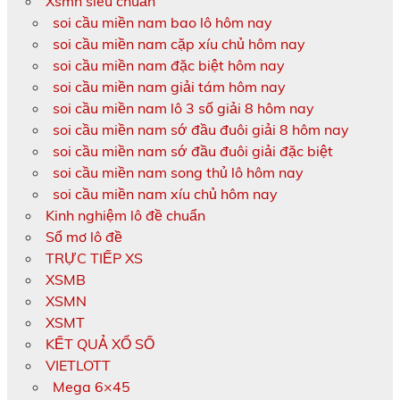
Xsmn siêu chuẩn
soi cầu miền nam bao lô hôm nay
soi cầu miền nam cặp xíu chủ hôm nay
soi cầu miền nam đặc biệt hôm nay
soi cầu miền nam giải tám hôm nay
soi cầu miền nam lô 3 số giải 8 hôm nay
soi cầu miền nam sớ đầu đuôi giải 8 hôm nay
soi cầu miền nam sớ đầu đuôi giải đặc biệt
soi cầu miền nam song thủ lô hôm nay
soi cầu miền nam xíu chủ hôm nay
Kinh nghiệm lô đề chuẩn
Sổ mơ lô đề
TRỰC TIẾP XS
XSMB
XSMN
XSMT
KẾT QUẢ XỔ SỐ
VIETLOTT
Mega 6×45