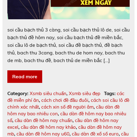
soi cầu bạch thủ 3 càng, soi cầu bạch thủ lô de, soi cầu
bạch thủ đề hôm nay, soi cầu bạch thủ đề miền bắc,
soi cầu lô de bạch thủ, soi cầu đề bạch thủ, đề bạch
thủ, bach thu 3cang, bach thu de hom nay, bach thu
de mb, bach thu đề, bach thủ de miền bắc […]
Read more
Category:
Xsmb siêu chuẩn
,
Xsmb siêu đẹp
Tags:
các
đề miễn phí ăn
,
cách chơi đề đầu đuôi
,
cách soi cầu lô đề
chính xác nhất
,
cách xin số đề người âm
,
cầu dàn đề
hôm nay bao nhiêu con
,
cầu dàn đề hôm nay bao nhiêu
số
,
cầu dàn đề hôm nay chuẩn
,
cầu dàn đề hôm nay
excel
,
cầu dàn đề hôm nay khảo
,
cầu dàn đề hôm nay
mb
,
cầu dàn đề hôm nay u60
,
cầu dàn đề xổ số euro
,
cầu