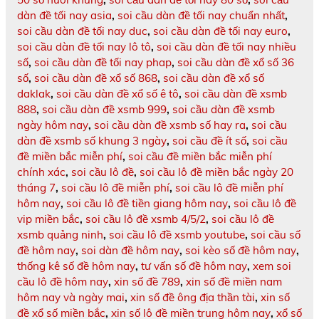
dàn đề tối nay asia
,
soi cầu dàn đề tối nay chuẩn nhất
,
soi cầu dàn đề tối nay duc
,
soi cầu dàn đề tối nay euro
,
soi cầu dàn đề tối nay lô tô
,
soi cầu dàn đề tối nay nhiều
số
,
soi cầu dàn đề tối nay phap
,
soi cầu dàn đề xổ số 36
số
,
soi cầu dàn đề xổ số 868
,
soi cầu dàn đề xổ số
daklak
,
soi cầu dàn đề xổ số ê tô
,
soi cầu dàn đề xsmb
888
,
soi cầu dàn đề xsmb 999
,
soi cầu dàn đề xsmb
ngày hôm nay
,
soi cầu dàn đề xsmb số hay ra
,
soi cầu
dàn đề xsmb số khung 3 ngày
,
soi cầu đề ít số
,
soi cầu
đề miền bắc miễn phí
,
soi cầu đề miền bắc miễn phí
chính xác
,
soi cầu lô đề
,
soi cầu lô đề miền bắc ngày 20
tháng 7
,
soi cầu lô đề miễn phí
,
soi cầu lô đề miễn phí
hôm nay
,
soi cầu lô đề tiền giang hôm nay
,
soi cầu lô đề
vip miền bắc
,
soi cầu lô đề xsmb 4/5/2
,
soi cầu lô đề
xsmb quảng ninh
,
soi cầu lô đề xsmb youtube
,
soi cầu số
đề hôm nay
,
soi dàn đề hôm nay
,
soi kèo số đề hôm nay
,
thống kê số đề hôm nay
,
tư vấn số đề hôm nay
,
xem soi
cầu lô đề hôm nay
,
xin số đề 789
,
xin số đề miền nam
hôm nay và ngày mai
,
xin số đề ông địa thần tài
,
xin số
đề xổ số miền bắc
,
xin số lô đề miền trung hôm nay
,
xổ số