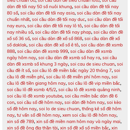
siêu chuẩn 00
,
soi cầu dàn đề siêu chuẩn loto
,
soi cầu
dàn đề tối nay 50 số nuôi khung
,
soi cầu dàn đề tối nay
80 số
,
soi cầu dàn đề tối nay asia
,
soi cầu dàn đề tối nay
chuẩn nhất
,
soi cầu dàn đề tối nay duc
,
soi cầu dàn đề tối
nay euro
,
soi cầu dàn đề tối nay lô tô
,
soi cầu dàn đề tối
nay nhiều số
,
soi cầu dàn đề tối nay phap
,
soi cầu dàn đề
xổ số 36 số
,
soi cầu dàn đề xổ số 868
,
soi cầu dàn đề xổ
số daklak
,
soi cầu dàn đề xổ số ê tô
,
soi cầu dàn đề xsmb
888
,
soi cầu dàn đề xsmb 999
,
soi cầu dàn đề xsmb
ngày hôm nay
,
soi cầu dàn đề xsmb số hay ra
,
soi cầu
dàn đề xsmb số khung 3 ngày
,
soi cau de sieu chuan
,
soi
cầu đề ít số
,
soi cầu lô đề miền bắc ngày 20 tháng 7
,
soi
cầu lô đề miễn phí
,
soi cầu lô đề miễn phí hôm nay
,
soi
cầu lô đề tiền giang hôm nay
,
soi cầu lô đề vip miền bắc
,
soi cầu lô đề xsmb 4/5/2
,
soi cầu lô đề xsmb quảng ninh
,
soi cầu lô đề xsmb youtube
,
soi cầu miền bắc dàn đề 6
con
,
soi cầu số đề hôm nay
,
soi dàn đề hôm nay
,
soi kèo
số đề hôm nay
,
soi lo de sieu chuan
,
thống kê số đề hôm
nay
,
tư vấn số đề hôm nay
,
xem soi cầu lô đề hôm nay
,
xin số đề 789
,
xin số đề miền nam hôm nay và ngày mai
,
xin số đề ông địa thần tài
,
xin số đề xổ số miền bắc
,
xin