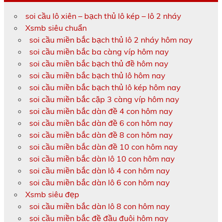
soi cầu lô xiên – bạch thủ lô kép – lô 2 nháy
Xsmb siêu chuẩn
soi cầu miền bắc bạch thủ lô 2 nháy hôm nay
soi cầu miền bắc ba càng víp hôm nay
soi cầu miền bắc bạch thủ đề hôm nay
soi cầu miền bắc bạch thủ lô hôm nay
soi cầu miền bắc bạch thủ lô kép hôm nay
soi cầu miền bắc cặp 3 càng víp hôm nay
soi cầu miền bắc dàn đề 4 con hôm nay
soi cầu miền bắc dàn đề 6 con hôm nay
soi cầu miền bắc dàn đề 8 con hôm nay
soi cầu miền bắc dàn đề 10 con hôm nay
soi cầu miền bắc dàn lô 10 con hôm nay
soi cầu miền bắc dàn lô 4 con hôm nay
soi cầu miền bắc dàn lô 6 con hôm nay
Xsmb siêu đẹp
soi cầu miền bắc dàn lô 8 con hôm nay
soi cầu miền bắc đề đầu đuôi hôm nay