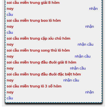
soi cầu miền trung giải 8 hôm
nay
nhận
cầu
soi cầu miền trung bao lô hôm
nay
nhận
cầu
soi cầu miền trung cặp xỉu chủ hôm
nay
nhận cầu
soi cầu miền trung song thủ lô hôm
nay
nhận cầu
soi cầu miền trung đầu đuôi giải 8 hôm
nay
nhận cầu
soi cầu miền trung đầu đuôi đặc biệt hôm
nay
nhận cầu
soi cầu miền trung lô 3 số hôm
nay
nhận
cầu