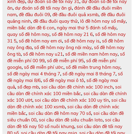
xinh đẹp
,
dự đoán số đề tối nay 31
,
dự đoán số đề tối nay
ăn
,
dự đoán số đề tối nay ăn gì
,
đánh đề đầu đuôi miền
nam
,
đề đầu đuôi 09
,
đề đầu đuôi quả xsmb
,
đề đầu đuôi
quảng ninh
,
đề đầu đuôi quay thử
,
lô đề hôm nay số mấy
,
miền bắc dàn đề 6 con
,
ngày mai thứ 5 đánh số mấy
,
quay số đề hôm nay
,
số đề hôm nay 21 6
,
số đề hôm nay
31 5
,
số đề hôm nay em ơi
,
số đề hôm nay is
,
số đề hôm
nay ông địa
,
số đề hôm nay ông nội mày
,
số đề hôm nay
ông tà
,
số đề hôm nay u21
,
số đề miền nam hôm nay
,
số
đề miễn phí 00 99
,
số đề miễn phí 95
,
số đề miễn phí
google
,
số đề miễn phí ước
,
số đề miền trung hôm nay
,
số đề ngày mai 4 tháng 7
,
số đề ngày mai 8 tháng 7
,
số
đề ngày mai 8/6
,
số đề ngày mai ô tô
,
số đề ngày mai
quả
,
số đẹp mb
,
soi cầu dàn đề chính xác 100 inch
,
soi
cầu dàn đề chính xác 100 miền bắc
,
soi cầu dàn đề chính
xác 100 ướt
,
soi cầu dàn đề chính xác 100 uy tín
,
soi cầu
dàn đề chính xác 100 xsmb
,
soi cầu dàn đề chính xác
miền bắc
,
soi cầu dàn đề hôm nay 70 số
,
soi cầu dàn đề
siêu chuẩn 00
,
soi cầu dàn đề siêu chuẩn loto
,
soi cầu
dàn đề tối nay 50 số nuôi khung
,
soi cầu dàn đề tối nay
80 số
,
soi cầu dàn đề tối nay asia
,
soi cầu dàn đề tối nay