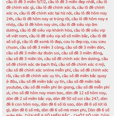
cầu lô đề 3 miền 5/7/2
,
cầu lô đề 3 miền đẹp nhất
,
cầu lô
đề chính xác gì
,
cầu lô đề chính xác ib
,
cầu lô đề chính
xác in
,
cầu lô đề chính xác tại hà nội
,
cầu lô đề hôm nay
24h
,
cầu lô đề hôm nay ai trúng rồi
,
cầu lô đề hôm nay e
nháy
,
cầu lô đề hôm nay ưm
,
cầu lô đề siêu vip âm
dương
,
cầu lô đề siêu vip khánh hòa
,
cầu lô đề siêu vip
về việt nam
,
cầu lô đề siêu vip xổ số miền bắc
,
cầu lô đề
xổ số gì
,
cầu lô đề xsmb lô đẹp
,
cau lo đep.vip
,
cau sieu
chuan
,
cầu số đề 3 miền 3 càng
,
cầu số đề 3 miền dàn
,
cầu số đề 3 miền dự đoán soi
,
cầu số đề 3 miền đông
,
cầu số đề 3 miền lời
,
cầu số đề chính xác âm dương
,
cầu
số đề chính xác de bạch thủ
,
cầu số đề chính xác ơ mỹ
,
cầu số đề chính xác online miễn phí
,
cầu số đề chính xác
rồi
,
cầu số đề chính xác uy tín
,
cầu số đề miền bắc quay
ở đâu
,
cầu số đề miền bắc uy tín
,
cầu số đề miền bắc
youtube
,
cầu số đề miễn phí ăn giang
,
cầu số đề miễn phí
ưi
,
cho số đề hôm nay mien bac
,
dàn đề 12 số hôm nay
,
dàn đề 2 số miền bắc vip
,
dàn đề 50 số soi cầu 247
,
dàn
đề 6 con hôm nay
,
dàn đề 6 số là sao
,
dàn đề 6 số lót là
gì
,
dàn đề 6 số mb
,
dàn đề 6 số mb mien phi
,
Dàn đề 6 số
miền Bắc
,
DÀN ĐỀ 6 SỐ MIỀN BẮC - CHỐT SỐ VIP
,
DÀN