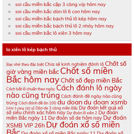
soi cầu miền bắc cặp 3 càng víp hôm nay
soi cầu miền bắc dàn lô 6 con hôm nay
soi cầu miền bắc bạch thủ lô kép hôm nay
soi cầu miền bắc bạch thủ lô 2 nháy hôm nay
soi cầu miền bắc lô xiên 3 hôm nay
lo xiên lô kép bạch thủ
Chốt số
Chia sẻ kinh nghiệm đánh lô
Bạc nhớ theo đặc biệt
Chốt số miền
giờ vàng miền bắc
Bắc hôm nay
Chốt số đẹp miền Bắc
Cách đánh lô ngày
Cách bắt lô chuẩn theo ngày
nào cũng trúng
Cách đánh đề ngày nào cũng
du doan
du doan xsmb
trúng
Cách đánh đề ăn 100
Dự đoán kết quả xổ
Dàn de 3 càng miền Bắc
DÀN 3 càng 192 số
số siêu chính xác hôm nay
Dự đoán
Dự đoán lô xiên 2
Dự đoán
miền Bắc ngày 11
Dự đoán số de hôm nay
Dự đoán xổ số miền
XSMB VIP 26h
Bắc
Dự đoán xổ số miền Bắc ngày 11
Dự đoán xổ