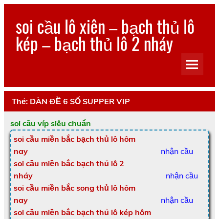
Skip
to
soi cầu lô xiên – bạch thủ lô
content
kép – bạch thủ lô 2 nháy
soi cầu lô xiên – bạch thủ lô kép – bạch thủ lô 2 nháy
Thẻ:
DÀN ĐỀ 6 SỐ SUPPER VIP
soi cầu víp siêu chuẩn
soi cầu miền bắc bạch thủ lô hôm
nay
nhận cầu
soi cầu miền bắc bạch thủ lô 2
nháy
nhận cầu
soi cầu miền bắc song thủ lô hôm
nay
nhận cầu
soi cầu miền bắc bạch thủ lô kép hôm