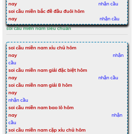
nay
nhận cầu
soi cầu miền bắc đề đầu đuôi hôm
nay
nhận cầu
soi cầu miền nam siêu chuẩn
soi cầu miền nam xỉu chủ hôm
nay
nhận
cầu
soi cầu miền nam giải đặc biệt hôm
nay
nhận cầu
soi cầu miền nam giải 8 hôm
nay
nhận cầu
soi cầu miền nam bao lô hôm
nay
nhận
cầu
soi cầu miền nam cặp xỉu chủ hôm