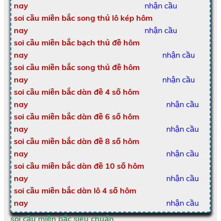
nay
nhận cầu
soi cầu miền bắc song thủ lô kép hôm
nay
nhận cầu
soi cầu miền bắc bạch thủ đề hôm
nay
nhận cầu
soi cầu miền bắc song thủ đề hôm
nay
nhận cầu
soi cầu miền bắc dàn đề 4 số hôm
nay
nhận cầu
soi cầu miền bắc dàn đề 6 số hôm
nay
nhận cầu
soi cầu miền bắc dàn đề 8 số hôm
nay
nhận cầu
soi cầu miền bắc dàn đề 10 số hôm
nay
nhận cầu
soi cầu miền bắc dàn lô 4 số hôm
nay
nhận cầu
soi cầu miền bắc siêu chuẩn