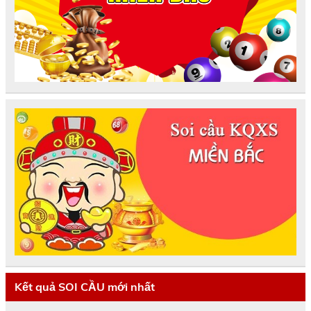
Kết quả SOI CẦU mới nhất