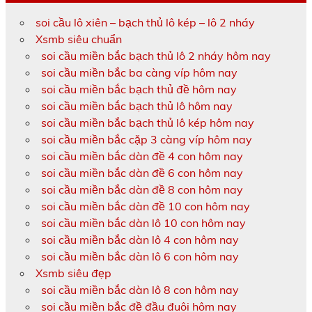
soi cầu lô xiên – bạch thủ lô kép – lô 2 nháy
Xsmb siêu chuẩn
soi cầu miền bắc bạch thủ lô 2 nháy hôm nay
soi cầu miền bắc ba càng víp hôm nay
soi cầu miền bắc bạch thủ đề hôm nay
soi cầu miền bắc bạch thủ lô hôm nay
soi cầu miền bắc bạch thủ lô kép hôm nay
soi cầu miền bắc cặp 3 càng víp hôm nay
soi cầu miền bắc dàn đề 4 con hôm nay
soi cầu miền bắc dàn đề 6 con hôm nay
soi cầu miền bắc dàn đề 8 con hôm nay
soi cầu miền bắc dàn đề 10 con hôm nay
soi cầu miền bắc dàn lô 10 con hôm nay
soi cầu miền bắc dàn lô 4 con hôm nay
soi cầu miền bắc dàn lô 6 con hôm nay
Xsmb siêu đẹp
soi cầu miền bắc dàn lô 8 con hôm nay
soi cầu miền bắc đề đầu đuôi hôm nay