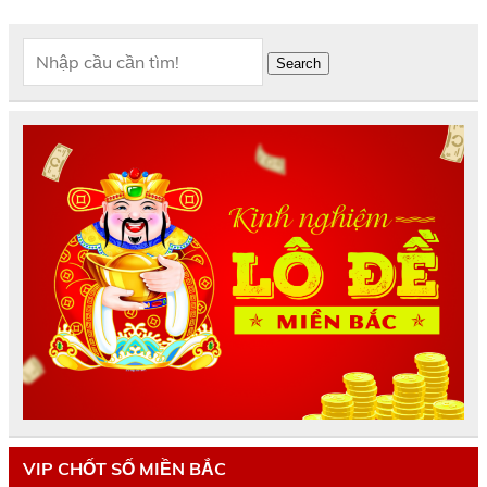
Search
VIP CHỐT SỐ MIỀN BẮC