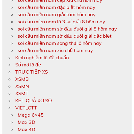
soi cầu miền nam đặc biệt hôm nay
soi cầu miền nam giải tám hôm nay
soi cầu miền nam lô 3 số giải 8 hôm nay
soi cầu miền nam sớ đầu đuôi giải 8 hôm nay
soi cầu miền nam sớ đầu đuôi giải đặc biệt
soi cầu miền nam song thủ lô hôm nay
soi cầu miền nam xíu chủ hôm nay
Kinh nghiệm lô đề chuẩn
Sổ mơ lô đề
TRỰC TIẾP XS
XSMB
XSMN
XSMT
KẾT QUẢ XỔ SỐ
VIETLOTT
Mega 6×45
Max 3D
Max 4D