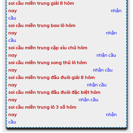
soi cầu miền trung giải 8 hôm
nay
nhận
cầu
soi cầu miền trung bao lô hôm
nay
nhận
cầu
soi cầu miền trung cặp xỉu chủ hôm
nay
nhận cầu
soi cầu miền trung song thủ lô hôm
nay
nhận cầu
soi cầu miền trung đầu đuôi giải 8 hôm
nay
nhận cầu
soi cầu miền trung đầu đuôi đặc biệt hôm
nay
nhận cầu
soi cầu miền trung lô 3 số hôm
nay
nhận
cầu