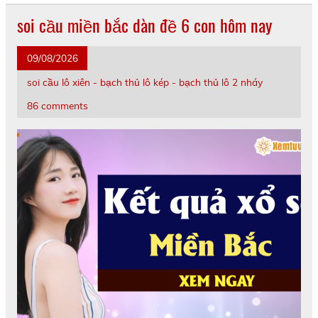
soi cầu miền bắc dàn đề 6 con hôm nay
09/08/2026
soi cầu lô xiên - bạch thủ lô kép - bạch thủ lô 2 nháy
86 comments