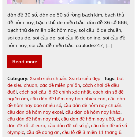
dàn đề 30 số, dàn de 50 số rồng bạch kim, bạch thủ
đề hôm nay, bạch thủ de miền bắc, dàn đề 36 số 666,
bạch thủ de miền bắc hôm nay, soi cầu lô de chuẩn,
soi cau de, soi cầu de, soi cầu lô de online, soi cầu đề
hôm nay, soi cầu đề miền bắc, caulode247, […]
Read more
Category:
Xsmb siêu chuẩn
,
Xsmb siêu đẹp
Tags:
bat
de sieu chuan
,
các đề miễn phí ăn
,
cách chơi đề đầu
đuôi
,
cách soi cầu lô đề chính xác nhất
,
cách xin số đề
người âm
,
cầu dàn đề hôm nay bao nhiêu con
,
cầu dàn
đề hôm nay bao nhiêu số
,
cầu dàn đề hôm nay chuẩn
,
cầu dàn đề hôm nay excel
,
cầu dàn đề hôm nay khảo
,
cầu dàn đề hôm nay mb
,
cầu dàn đề hôm nay u60
,
cầu
dàn đề xổ số euro
,
cầu dàn đề xổ số gì
,
cầu dàn đề xổ số
olympic
,
cầu đề đang ăn
,
cầu lô đề 3 miền 11 tháng 6
,