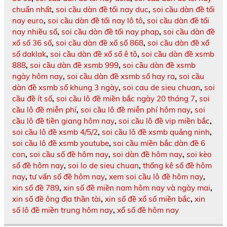
chuẩn nhất
,
soi cầu dàn đề tối nay duc
,
soi cầu dàn đề tối
nay euro
,
soi cầu dàn đề tối nay lô tô
,
soi cầu dàn đề tối
nay nhiều số
,
soi cầu dàn đề tối nay phap
,
soi cầu dàn đề
xổ số 36 số
,
soi cầu dàn đề xổ số 868
,
soi cầu dàn đề xổ
số daklak
,
soi cầu dàn đề xổ số ê tô
,
soi cầu dàn đề xsmb
888
,
soi cầu dàn đề xsmb 999
,
soi cầu dàn đề xsmb
ngày hôm nay
,
soi cầu dàn đề xsmb số hay ra
,
soi cầu
dàn đề xsmb số khung 3 ngày
,
soi cau de sieu chuan
,
soi
cầu đề ít số
,
soi cầu lô đề miền bắc ngày 20 tháng 7
,
soi
cầu lô đề miễn phí
,
soi cầu lô đề miễn phí hôm nay
,
soi
cầu lô đề tiền giang hôm nay
,
soi cầu lô đề vip miền bắc
,
soi cầu lô đề xsmb 4/5/2
,
soi cầu lô đề xsmb quảng ninh
,
soi cầu lô đề xsmb youtube
,
soi cầu miền bắc dàn đề 6
con
,
soi cầu số đề hôm nay
,
soi dàn đề hôm nay
,
soi kèo
số đề hôm nay
,
soi lo de sieu chuan
,
thống kê số đề hôm
nay
,
tư vấn số đề hôm nay
,
xem soi cầu lô đề hôm nay
,
xin số đề 789
,
xin số đề miền nam hôm nay và ngày mai
,
xin số đề ông địa thần tài
,
xin số đề xổ số miền bắc
,
xin
số lô đề miền trung hôm nay
,
xổ số đề hôm nay