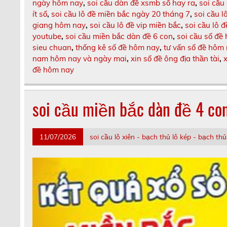
ngày hôm nay
,
soi cầu dàn đề xsmb số hay ra
,
soi cầu
ít số
,
soi cầu lô đề miền bắc ngày 20 tháng 7
,
soi cầu l
giang hôm nay
,
soi cầu lô đề vip miền bắc
,
soi cầu lô 
youtube
,
soi cầu miền bắc dàn đề 6 con
,
soi cầu số đề
sieu chuan
,
thống kê số đề hôm nay
,
tư vấn số đề hôm
nam hôm nay và ngày mai
,
xin số đề ông địa thần tài
,
đề hôm nay
soi cầu miền bắc dàn đề 4 co
11/07/2026
soi cầu lô xiên - bạch thủ lô kép - bạch thủ