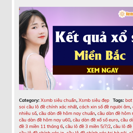
Category:
Xsmb siêu chuẩn
,
Xsmb siêu đẹp
Tags:
bat
soi cầu lô đề chính xác nhất
,
cách xin số đề người âm
,
nhiêu số
,
cầu dàn đề hôm nay chuẩn
,
cầu dàn đề hôm 
cầu dàn đề hôm nay u60
,
cầu dàn đề xổ số euro
,
cầu d
đề 3 miền 11 tháng 6
,
cầu lô đề 3 miền 5/7/2
,
cầu lô đề
cầu lô đề chính xác in
,
cầu lô đề chính xác tại hà nội
,
c