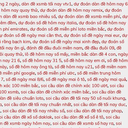
ng 2 ngày
,
dàn đề xsmb tối nay vtv1
,
dự đoán dàn đề hôm nay 6
 hôm nay quay thử
,
dự đoán dàn đề hôm nay remix
,
dự đoán
n dàn đề xsmb bao nhiêu số
,
dự đoán dàn đề xsmb miễn phí
,
dự
y êm đềm
,
dự đoán số đề hôm nay italia
,
dự đoán số đề hôm nay
n phí emirates
,
dự đoán số đề miễn phí loto miền bắc
,
dự đoán
ự đoán số đề ngày mai cần thơ
,
dự đoán số đề ngày mai eur
,
dự
i rồng bạch kim
,
dự đoán số đề ngày mai xinh đẹp
,
dự đoán số
tối nay ăn gì
,
đánh đề đầu đuôi miền nam
,
đề đầu đuôi 09
,
đề
ôi quay thử
,
lô đề hôm nay số mấy
,
miền bắc dàn đề 4 con
,
ngà
m nay 21 6
,
số đề hôm nay 31 5
,
số đề hôm nay em ơi
,
số đề hôm
 mày
,
số đề hôm nay ông tà
,
số đề hôm nay u21
,
số đề miền nam
ề miễn phí google
,
số đề miễn phí ước
,
số đề miền trung hôm
 7
,
số đề ngày mai 8/6
,
số đề ngày mai ô tô
,
số đề ngày mai quả
,
nh xác 100 miền bắc
,
soi cầu dàn đề chính xác 100 ướt
,
soi cầu
 100 xsmb
,
soi cầu dàn đề chính xác miền bắc
,
soi cầu dàn đề
dàn đề siêu chuẩn loto
,
soi cầu dàn đề tối nay 50 số nuôi khung
,
a
,
soi cầu dàn đề tối nay chuẩn nhất
,
soi cầu dàn đề tối nay duc
,
ô
,
soi cầu dàn đề tối nay nhiều số
,
soi cầu dàn đề tối nay phap
,
oi cầu dàn đề xổ số daklak
,
soi cầu dàn đề xổ số ê tô
,
soi cầu
àn đề xsmb ngày hôm nay
,
soi cầu dàn đề xsmb số hay ra
,
soi