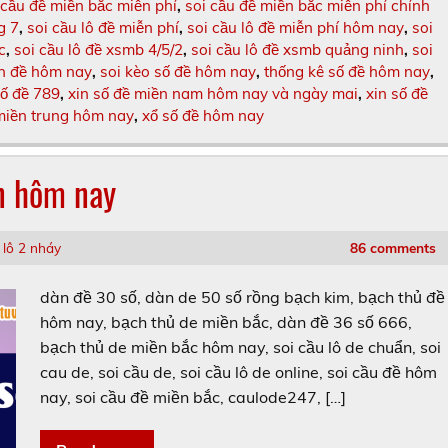
 cầu đề miền bắc miễn phí
,
soi cầu đề miền bắc miễn phí chính
g 7
,
soi cầu lô đề miễn phí
,
soi cầu lô đề miễn phí hôm nay
,
soi
c
,
soi cầu lô đề xsmb 4/5/2
,
soi cầu lô đề xsmb quảng ninh
,
soi
àn đề hôm nay
,
soi kèo số đề hôm nay
,
thống kê số đề hôm nay
,
số đề 789
,
xin số đề miền nam hôm nay và ngày mai
,
xin số đề
 miền trung hôm nay
,
xổ số đề hôm nay
n hôm nay
 lô 2 nháy
86 comments
dàn đề 30 số, dàn de 50 số rồng bạch kim, bạch thủ đề
hôm nay, bạch thủ de miền bắc, dàn đề 36 số 666,
bạch thủ de miền bắc hôm nay, soi cầu lô de chuẩn, soi
cau de, soi cầu de, soi cầu lô de online, soi cầu đề hôm
nay, soi cầu đề miền bắc, caulode247, […]