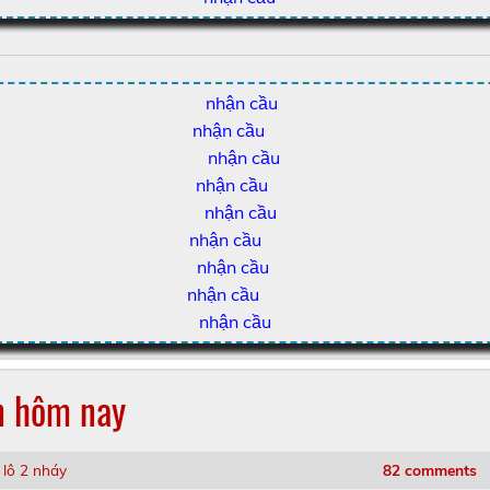
nhận cầu
nhận cầu
nhận cầu
nhận cầu
nhận cầu
nhận cầu
nhận cầu
nhận cầu
nhận cầu
n hôm nay
 lô 2 nháy
82 comments