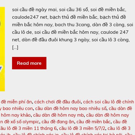
soi cầu đề ngày mai, soi cầu 36 số, soi đề miền bắc,
caulode247 net, bạch thủ đề miền bắc, bạch thủ đề
miền bắc hôm nay, bach thu 3cang, dàn đề 3 càng, soi
cầu lô de, soi cầu đề miền bắc hôm nay, caulode 247
net, dàn đề đầu đuôi khung 3 ngày, soi cầu lô 3 càng,
[…]
Read more
 đề miễn phí ăn
,
cách chơi đề đầu đuôi
,
cách soi cầu lô đề chính
y bao nhiêu con
,
cầu dàn đề hôm nay bao nhiêu số
,
cầu dàn đề
ề hôm nay khảo
,
cầu dàn đề hôm nay mb
,
cầu dàn đề hôm nay
n đề xổ số olympic
,
cầu đề đang ăn
,
cầu đề miền bắc
,
cầu đề
cầu lô đề 3 miền 11 tháng 6
,
cầu lô đề 3 miền 5/7/2
,
cầu lô đề 3
xác ib
,
cầu lô đề chính xác in
,
cầu lô đề chính xác tại hà nội
,
cầu