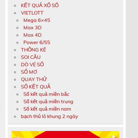
KẾT QUẢ XỔ SỐ
VIETLOTT
Mega 6×45
Max 3D
Max 4D
ề
Power 6/55
THỐNG KÊ
SOI CẦU
DÒ VÉ SỐ
SỔ MƠ
QUAY THỬ
SỐ KẾT QUẢ
Số kết quả miền bắc
Số kết quả miền trung
4
Số kết quả miền nam
bạch thủ lô khung 2 ngày