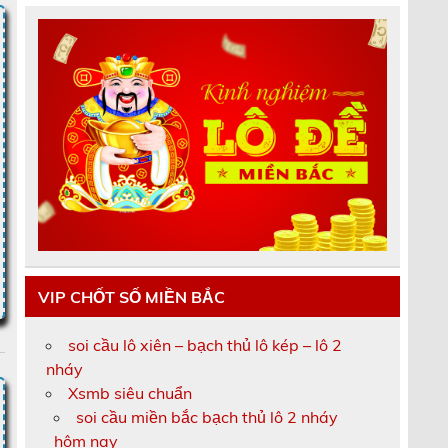
VIP CHỐT SỐ MIỀN BẮC
soi cầu lô xiên – bạch thủ lô kép – lô 2
nháy
Xsmb siêu chuẩn
soi cầu miền bắc bạch thủ lô 2 nháy
hôm nay