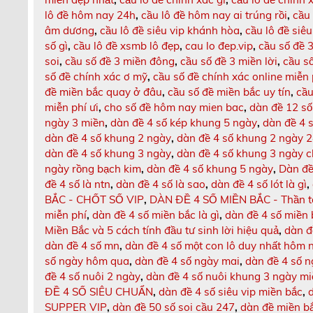
lô đề hôm nay 24h
,
cầu lô đề hôm nay ai trúng rồi
,
cầu
âm dương
,
cầu lô đề siêu vip khánh hòa
,
cầu lô đề siêu
số gì
,
cầu lô đề xsmb lô đẹp
,
cau lo đep.vip
,
cầu số đề 
soi
,
cầu số đề 3 miền đông
,
cầu số đề 3 miền lời
,
cầu s
số đề chính xác ơ mỹ
,
cầu số đề chính xác online miễn 
đề miền bắc quay ở đâu
,
cầu số đề miền bắc uy tín
,
cầu
miễn phí ưi
,
cho số đề hôm nay mien bac
,
dàn đề 12 s
ngày 3 miền
,
dàn đề 4 số kép khung 5 ngày
,
dàn đề 4 
dàn đề 4 số khung 2 ngày
,
dàn đề 4 số khung 2 ngày 
dàn đề 4 số khung 3 ngày
,
dàn đề 4 số khung 3 ngày 
ngày rồng bạch kim
,
dàn đề 4 số khung 5 ngày
,
Dàn đề 
đề 4 số là ntn
,
dàn đề 4 số là sao
,
dàn đề 4 số lót là gì
,
BẮC - CHỐT SỐ VIP
,
DÀN ĐỀ 4 SỐ MIỀN BẮC - Thần tài
miễn phí
,
dàn đề 4 số miền bắc là gì
,
dàn đề 4 số miền
Miền Bắc và 5 cách tính đầu tư sinh lời hiệu quả
,
dàn đ
dàn đề 4 số mn
,
dàn đề 4 số một con lô duy nhất hôm 
số ngày hôm qua
,
dàn đề 4 số ngày mai
,
dàn đề 4 số n
đề 4 số nuôi 2 ngày
,
dàn đề 4 số nuôi khung 3 ngày mi
ĐỀ 4 SỐ SIÊU CHUẨN
,
dàn đề 4 số siêu vip miền bắc
,
SUPPER VIP
,
dàn đề 50 số soi cầu 247
,
dàn đề miền b