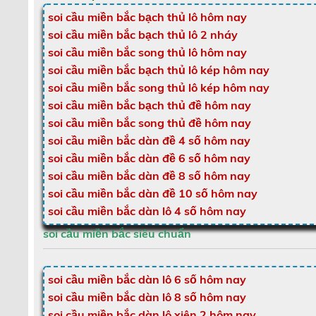
soi cầu miền bắc bạch thủ lô hôm nay
soi cầu miền bắc bạch thủ lô 2 nháy
soi cầu miền bắc song thủ lô hôm nay
soi cầu miền bắc bạch thủ lô kép hôm nay
soi cầu miền bắc song thủ lô kép hôm nay
soi cầu miền bắc bạch thủ đề hôm nay
soi cầu miền bắc song thủ đề hôm nay
soi cầu miền bắc dàn đề 4 số hôm nay
soi cầu miền bắc dàn đề 6 số hôm nay
soi cầu miền bắc dàn đề 8 số hôm nay
soi cầu miền bắc dàn đề 10 số hôm nay
soi cầu miền bắc dàn lô 4 số hôm nay
soi cầu miền bắc siêu chuẩn
soi cầu miền bắc dàn lô 6 số hôm nay
soi cầu miền bắc dàn lô 8 số hôm nay
soi cầu miền bắc dàn lô xiên 2 hôm nay