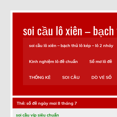
Skip
to
content
soi cầu lô xiên – bạch
soi cầu lô xiên – bạch thủ lô kép – bạch thủ lô 2 
soi cầu lô xiên – bạch thủ lô kép – lô 2 nháy
Kinh nghiệm lô đề chuẩn
Sổ mơ lô đề
THỐNG KÊ
SOI CẦU
DÒ VÉ SỐ
Thẻ:
số đề ngày mai 8 tháng 7
soi cầu víp siêu chuẩn