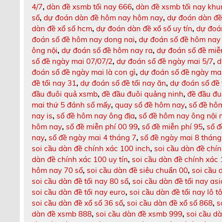
4/7
,
dàn đề xsmb tối nay 666
,
dàn đề xsmb tối nay khu
số
,
dự đoán dàn đề hôm nay hôm nay
,
dự đoán dàn đề
dàn đề xổ số hcm
,
dự đoán dàn đề xổ số uy tín
,
dự đoá
đoán số đề hôm nay dong nai
,
dự đoán số đề hôm na
ông nội
,
dự đoán số đề hôm nay ra
,
dự đoán số đề miễ
số đề ngày mai 07/07/2
,
dự đoán số đề ngày mai 5/7
,
d
đoán số đề ngày mai là con gì
,
dự đoán số đề ngày ma
đề tối nay 31
,
dự đoán số đề tối nay ăn
,
dự đoán số đề 
đầu đuôi quả xsmb
,
đề đầu đuôi quảng ninh
,
đề đầu đu
mai thứ 5 đánh số mấy
,
quay số đề hôm nay
,
số đề hô
nay is
,
số đề hôm nay ông địa
,
số đề hôm nay ông nội
hôm nay
,
số đề miễn phí 00 99
,
số đề miễn phí 95
,
số đ
nay
,
số đề ngày mai 4 tháng 7
,
số đề ngày mai 8 tháng
soi cầu dàn đề chính xác 100 inch
,
soi cầu dàn đề chí
dàn đề chính xác 100 uy tín
,
soi cầu dàn đề chính xác
hôm nay 70 số
,
soi cầu dàn đề siêu chuẩn 00
,
soi cầu 
soi cầu dàn đề tối nay 80 số
,
soi cầu dàn đề tối nay asi
soi cầu dàn đề tối nay euro
,
soi cầu dàn đề tối nay lô t
soi cầu dàn đề xổ số 36 số
,
soi cầu dàn đề xổ số 868
,
s
dàn đề xsmb 888
,
soi cầu dàn đề xsmb 999
,
soi cầu d