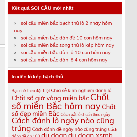
Kết quả SOI CẦU mới nhất
soi cầu miền bắc bạch thủ lô 2 nháy hôm
nay
soi cầu miền bắc dàn đề 10 con hôm nay
soi cầu miền bắc song thủ lô kép hôm nay
soi cầu miền bắc dàn lô 10 con hôm nay
soi cầu miền bắc dàn lô 4 con hôm nay
lo xiên lô kép bạch thủ
Chia sẻ kinh nghiệm đánh lô
Bạc nhớ theo đặc biệt
Chốt
Chốt số giờ vàng miền bắc
số miền Bắc hôm nay
Chốt
số đẹp miền Bắc
Cách bắt lô chuẩn theo ngày
Cách đánh lô ngày nào cũng
trúng
Cách đánh đề ngày nào cũng trúng
Cách
du doan
du doan xsmb
đánh đề ăn 100