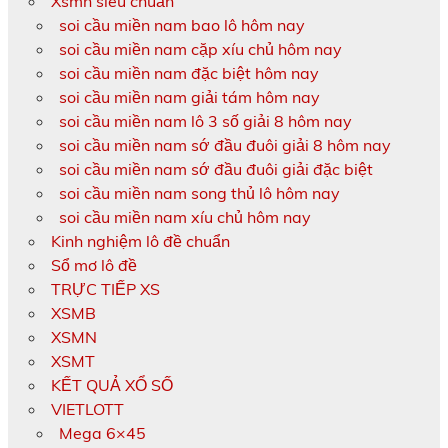
Xsmn siêu chuẩn
soi cầu miền nam bao lô hôm nay
soi cầu miền nam cặp xíu chủ hôm nay
soi cầu miền nam đặc biệt hôm nay
soi cầu miền nam giải tám hôm nay
soi cầu miền nam lô 3 số giải 8 hôm nay
soi cầu miền nam sớ đầu đuôi giải 8 hôm nay
soi cầu miền nam sớ đầu đuôi giải đặc biệt
soi cầu miền nam song thủ lô hôm nay
soi cầu miền nam xíu chủ hôm nay
Kinh nghiệm lô đề chuẩn
Sổ mơ lô đề
TRỰC TIẾP XS
XSMB
XSMN
XSMT
KẾT QUẢ XỔ SỐ
VIETLOTT
Mega 6×45