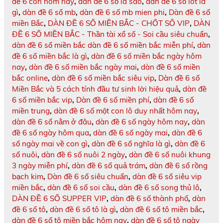
đề 6 con hôm nay
,
dàn đề 6 số là sao
,
dàn đề 6 số lót là
gì
,
dàn đề 6 số mb
,
dàn đề 6 số mb mien phi
,
Dàn đề 6 số
miền Bắc
,
DÀN ĐỀ 6 SỐ MIỀN BẮC - CHỐT SỐ VIP
,
DÀN
ĐỀ 6 SỐ MIỀN BẮC - Thần tài xổ số - Soi cầu siêu chuẩn
,
dàn đề 6 số miền bắc dàn đề 6 số miền bắc miễn phí
,
dàn
đề 6 số miền bắc là gì
,
dàn đề 6 số miền bắc ngày hôm
nay
,
dàn đề 6 số miền bắc ngày mai
,
dàn đề 6 số miền
bắc online
,
dàn đề 6 số miền bắc siêu vip
,
Dàn đề 6 số
Miền Bắc và 5 cách tính đầu tư sinh lời hiệu quả
,
dàn đề
6 số miền bắc vip
,
Dàn đề 6 số miền phí
,
dàn đề 6 số
miền trung
,
dàn đề 6 số một con lô duy nhất hôm nay
,
dàn đề 6 số nằm ở đâu
,
dàn đề 6 số ngày hôm nay
,
dàn
đề 6 số ngày hôm qua
,
dàn đề 6 số ngày mai
,
dàn đề 6
số ngày mai về con gì
,
dàn đề 6 số nghĩa là gì
,
dàn đề 6
số nuôi
,
dàn đề 6 số nuôi 2 ngày
,
dàn đề 6 số nuôi khung
3 ngày miễn phí
,
dàn đề 6 số quả trám
,
dàn đề 6 số rồng
bạch kim
,
Dàn đề 6 số siêu chuẩn
,
dàn đề 6 số siêu vip
miền bắc
,
dàn đề 6 số soi cầu
,
dàn đề 6 số song thủ lô
,
DÀN ĐỀ 6 SỐ SUPPER VIP
,
dàn đề 6 số thành phố
,
dàn
đề 6 số tô
,
dàn đề 6 số tô là gì
,
dàn đề 6 số tô miền bắc
,
dàn đề 6 số tô miền bắc hôm nay
,
dàn đề 6 số tô ngày