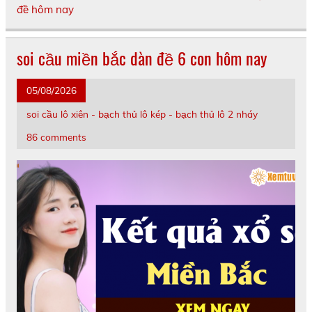
đề hôm nay
soi cầu miền bắc dàn đề 6 con hôm nay
05/08/2026
soi cầu lô xiên - bạch thủ lô kép - bạch thủ lô 2 nháy
86 comments