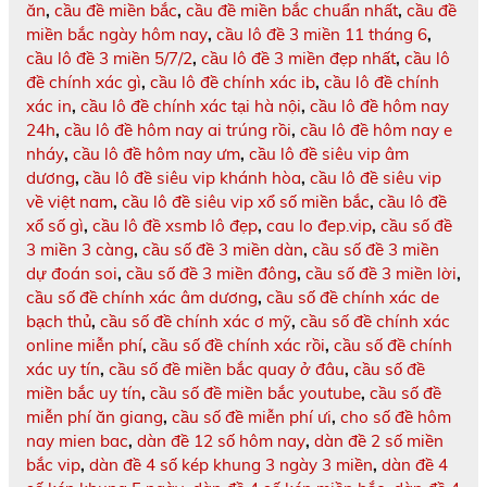
ăn
,
cầu đề miền bắc
,
cầu đề miền bắc chuẩn nhất
,
cầu đề
miền bắc ngày hôm nay
,
cầu lô đề 3 miền 11 tháng 6
,
cầu lô đề 3 miền 5/7/2
,
cầu lô đề 3 miền đẹp nhất
,
cầu lô
đề chính xác gì
,
cầu lô đề chính xác ib
,
cầu lô đề chính
xác in
,
cầu lô đề chính xác tại hà nội
,
cầu lô đề hôm nay
24h
,
cầu lô đề hôm nay ai trúng rồi
,
cầu lô đề hôm nay e
nháy
,
cầu lô đề hôm nay ưm
,
cầu lô đề siêu vip âm
dương
,
cầu lô đề siêu vip khánh hòa
,
cầu lô đề siêu vip
về việt nam
,
cầu lô đề siêu vip xổ số miền bắc
,
cầu lô đề
xổ số gì
,
cầu lô đề xsmb lô đẹp
,
cau lo đep.vip
,
cầu số đề
3 miền 3 càng
,
cầu số đề 3 miền dàn
,
cầu số đề 3 miền
dự đoán soi
,
cầu số đề 3 miền đông
,
cầu số đề 3 miền lời
,
cầu số đề chính xác âm dương
,
cầu số đề chính xác de
bạch thủ
,
cầu số đề chính xác ơ mỹ
,
cầu số đề chính xác
online miễn phí
,
cầu số đề chính xác rồi
,
cầu số đề chính
xác uy tín
,
cầu số đề miền bắc quay ở đâu
,
cầu số đề
miền bắc uy tín
,
cầu số đề miền bắc youtube
,
cầu số đề
miễn phí ăn giang
,
cầu số đề miễn phí ưi
,
cho số đề hôm
nay mien bac
,
dàn đề 12 số hôm nay
,
dàn đề 2 số miền
bắc vip
,
dàn đề 4 số kép khung 3 ngày 3 miền
,
dàn đề 4