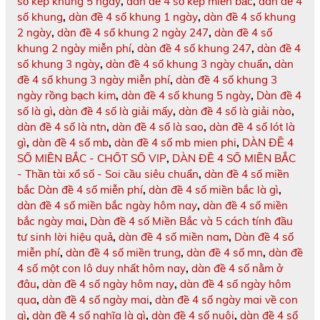
số kép khung 5 ngày
,
dàn đề 4 số kép miền bắc
,
dàn đề 4
số khung
,
dàn đề 4 số khung 1 ngày
,
dàn đề 4 số khung
2 ngày
,
dàn đề 4 số khung 2 ngày 247
,
dàn đề 4 số
khung 2 ngày miễn phí
,
dàn đề 4 số khung 247
,
dàn đề 4
số khung 3 ngày
,
dàn đề 4 số khung 3 ngày chuẩn
,
dàn
đề 4 số khung 3 ngày miễn phí
,
dàn đề 4 số khung 3
ngày rồng bạch kim
,
dàn đề 4 số khung 5 ngày
,
Dàn đề 4
số là gì
,
dàn đề 4 số là giải mấy
,
dàn đề 4 số là giải nào
,
dàn đề 4 số là ntn
,
dàn đề 4 số là sao
,
dàn đề 4 số lót là
gì
,
dàn đề 4 số mb
,
dàn đề 4 số mb mien phi
,
DÀN ĐỀ 4
SỐ MIỀN BẮC - CHỐT SỐ VIP
,
DÀN ĐỀ 4 SỐ MIỀN BẮC
- Thần tài xổ số - Soi cầu siêu chuẩn
,
dàn đề 4 số miền
bắc Dàn đề 4 số miễn phí
,
dàn đề 4 số miền bắc là gì
,
dàn đề 4 số miền bắc ngày hôm nay
,
dàn đề 4 số miền
bắc ngày mai
,
Dàn đề 4 số Miền Bắc và 5 cách tính đầu
tư sinh lời hiệu quả
,
dàn đề 4 số miền nam
,
Dàn đề 4 số
miễn phí
,
dàn đề 4 số miền trung
,
dàn đề 4 số mn
,
dàn đề
4 số một con lô duy nhất hôm nay
,
dàn đề 4 số nằm ở
đâu
,
dàn đề 4 số ngày hôm nay
,
dàn đề 4 số ngày hôm
qua
,
dàn đề 4 số ngày mai
,
dàn đề 4 số ngày mai về con
gì
,
dàn đề 4 số nghĩa là gì
,
dàn đề 4 số nuôi
,
dàn đề 4 số