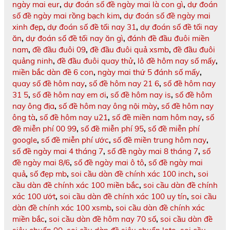
ngày mai eur
,
dự đoán số đề ngày mai là con gì
,
dự đoán
số đề ngày mai rồng bạch kim
,
dự đoán số đề ngày mai
xinh đẹp
,
dự đoán số đề tối nay 31
,
dự đoán số đề tối nay
ăn
,
dự đoán số đề tối nay ăn gì
,
đánh đề đầu đuôi miền
nam
,
đề đầu đuôi 09
,
đề đầu đuôi quả xsmb
,
đề đầu đuôi
quảng ninh
,
đề đầu đuôi quay thử
,
lô đề hôm nay số mấy
,
miền bắc dàn đề 6 con
,
ngày mai thứ 5 đánh số mấy
,
quay số đề hôm nay
,
số đề hôm nay 21 6
,
số đề hôm nay
31 5
,
số đề hôm nay em ơi
,
số đề hôm nay is
,
số đề hôm
nay ông địa
,
số đề hôm nay ông nội mày
,
số đề hôm nay
ông tà
,
số đề hôm nay u21
,
số đề miền nam hôm nay
,
số
đề miễn phí 00 99
,
số đề miễn phí 95
,
số đề miễn phí
google
,
số đề miễn phí ước
,
số đề miền trung hôm nay
,
số đề ngày mai 4 tháng 7
,
số đề ngày mai 8 tháng 7
,
số
đề ngày mai 8/6
,
số đề ngày mai ô tô
,
số đề ngày mai
quả
,
số đẹp mb
,
soi cầu dàn đề chính xác 100 inch
,
soi
cầu dàn đề chính xác 100 miền bắc
,
soi cầu dàn đề chính
xác 100 ướt
,
soi cầu dàn đề chính xác 100 uy tín
,
soi cầu
dàn đề chính xác 100 xsmb
,
soi cầu dàn đề chính xác
miền bắc
,
soi cầu dàn đề hôm nay 70 số
,
soi cầu dàn đề