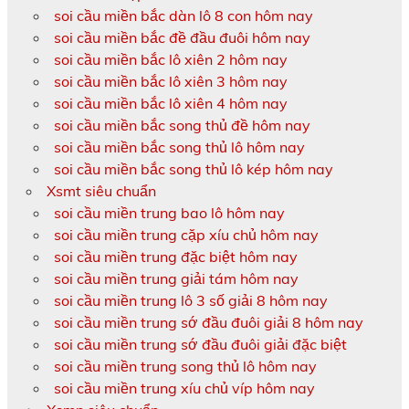
soi cầu miền bắc dàn lô 8 con hôm nay
soi cầu miền bắc đề đầu đuôi hôm nay
soi cầu miền bắc lô xiên 2 hôm nay
soi cầu miền bắc lô xiên 3 hôm nay
soi cầu miền bắc lô xiên 4 hôm nay
soi cầu miền bắc song thủ đề hôm nay
soi cầu miền bắc song thủ lô hôm nay
soi cầu miền bắc song thủ lô kép hôm nay
Xsmt siêu chuẩn
soi cầu miền trung bao lô hôm nay
soi cầu miền trung cặp xíu chủ hôm nay
soi cầu miền trung đặc biệt hôm nay
soi cầu miền trung giải tám hôm nay
soi cầu miền trung lô 3 số giải 8 hôm nay
soi cầu miền trung sớ đầu đuôi giải 8 hôm nay
soi cầu miền trung sớ đầu đuôi giải đặc biệt
soi cầu miền trung song thủ lô hôm nay
soi cầu miền trung xíu chủ víp hôm nay