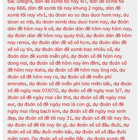
bắc ultegra
,
dàn đề xsmb tối nay 4/7
,
dàn đề xsmb tối
nay 666
,
dàn đề xsmb tối nay khung 2 ngày
,
dàn đề
xsmb tối nay vtv1
,
du doan xo so dau duoi hom nay
,
du
doan xs mb
,
du doan xsmb dau duoi hom nay
,
dự đoán
dàn đề hôm nay 6 số
,
dự đoán dàn đề hôm nay hôm nay
,
dự đoán dàn đề hôm nay quay thử
,
dự đoán dàn đề hôm
nay remix
,
dự đoán dàn đề xổ số hcm
,
dự đoán dàn đề
xổ số uy tín
,
dự đoán dàn đề xsmb bao nhiêu số
,
dự
đoán dàn đề xsmb miễn phí
,
dự đoán số đề hôm nay
dong nai
,
dự đoán số đề hôm nay êm đềm
,
dự đoán số
đề hôm nay italia
,
dự đoán số đề hôm nay ông nội
,
dự
đoán số đề hôm nay ra
,
dự đoán số đề miễn phí
emirates
,
dự đoán số đề miễn phí loto miền bắc
,
dự đoán
số đề ngày mai 07/07/2
,
dự đoán số đề ngày mai 5/7
,
dự
đoán số đề ngày mai cần thơ
,
dự đoán số đề ngày mai
eur
,
dự đoán số đề ngày mai là con gì
,
dự đoán số đề
ngày mai rồng bạch kim
,
dự đoán số đề ngày mai xinh
đẹp
,
dự đoán số đề tối nay 31
,
dự đoán số đề tối nay ăn
,
dự đoán số đề tối nay ăn gì
,
dự đoán xổ số đầu đuôi
,
dự
đoán xổ số đầu đuôi miền bắc
,
dự đoán xổ số đầu đuôi
miền nam
,
Dự đoán xổ số miền Bắc
,
dự đoán xsmb đề