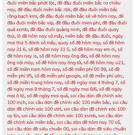
đuôi miền bắc phát lộc
,
đề đầu đuôi miền bắc ra chiều
nay
,
đề đầu đuôi miền bắc rbk
,
đề đầu đuôi miền bắc
rồng bạch kim
,
đề đầu đuôi miền bắc sẽ về hôm nay
,
đề
đầu đuôi miền bắc víp
,
đề đầu đuôi mien phi
,
đề đầu đuôi
quả xsmb
,
đề đầu đuôi quảng ninh
,
đề đầu đuôi quay
thử
,
lô đề hôm nay số mấy
,
miền bắc đề đầu đuôi
,
ngày
mai thứ 5 đánh số mấy
,
quay số đề hôm nay
,
số đề hôm
nay 21 6
,
số đề hôm nay 31 5
,
số đề hôm nay em ơi
,
số
đề hôm nay is
,
số đề hôm nay ông địa
,
số đề hôm nay
ông nội mày
,
số đề hôm nay ông tà
,
số đề hôm nay u21
,
số đề miền nam hôm nay
,
số đề miễn phí 00 99
,
số đề
miễn phí 95
,
số đề miễn phí google
,
số đề miễn phí ước
,
số đề miền trung hôm nay
,
số đề ngày mai 4 tháng 7
,
số
đề ngày mai 8 tháng 7
,
số đề ngày mai 8/6
,
số đề ngày
mai ô tô
,
số đề ngày mai quả
,
soi cầu dàn đề chính xác
100 inch
,
soi cầu dàn đề chính xác 100 miền bắc
,
soi cầu
dàn đề chính xác 100 ướt
,
soi cầu dàn đề chính xác 100
uy tín
,
soi cầu dàn đề chính xác 100 xsmb
,
soi cầu dàn
đề chính xác miền bắc
,
soi cầu dàn đề hôm nay 70 số
,
soi cầu dàn đề siêu chuẩn 00
,
soi cầu dàn đề siêu chuẩn