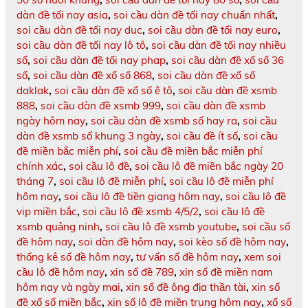
dàn đề tối nay asia
,
soi cầu dàn đề tối nay chuẩn nhất
,
soi cầu dàn đề tối nay duc
,
soi cầu dàn đề tối nay euro
,
soi cầu dàn đề tối nay lô tô
,
soi cầu dàn đề tối nay nhiều
số
,
soi cầu dàn đề tối nay phap
,
soi cầu dàn đề xổ số 36
số
,
soi cầu dàn đề xổ số 868
,
soi cầu dàn đề xổ số
daklak
,
soi cầu dàn đề xổ số ê tô
,
soi cầu dàn đề xsmb
888
,
soi cầu dàn đề xsmb 999
,
soi cầu dàn đề xsmb
ngày hôm nay
,
soi cầu dàn đề xsmb số hay ra
,
soi cầu
dàn đề xsmb số khung 3 ngày
,
soi cầu đề ít số
,
soi cầu
đề miền bắc miễn phí
,
soi cầu đề miền bắc miễn phí
chính xác
,
soi cầu lô đề
,
soi cầu lô đề miền bắc ngày 20
tháng 7
,
soi cầu lô đề miễn phí
,
soi cầu lô đề miễn phí
hôm nay
,
soi cầu lô đề tiền giang hôm nay
,
soi cầu lô đề
vip miền bắc
,
soi cầu lô đề xsmb 4/5/2
,
soi cầu lô đề
xsmb quảng ninh
,
soi cầu lô đề xsmb youtube
,
soi cầu số
đề hôm nay
,
soi dàn đề hôm nay
,
soi kèo số đề hôm nay
,
thống kê số đề hôm nay
,
tư vấn số đề hôm nay
,
xem soi
cầu lô đề hôm nay
,
xin số đề 789
,
xin số đề miền nam
hôm nay và ngày mai
,
xin số đề ông địa thần tài
,
xin số
đề xổ số miền bắc
,
xin số lô đề miền trung hôm nay
,
xổ số