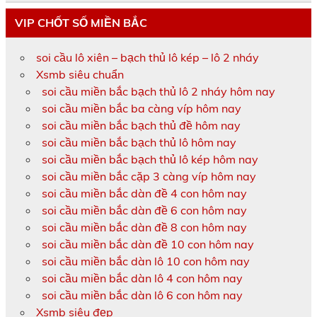
VIP CHỐT SỐ MIỀN BẮC
soi cầu lô xiên – bạch thủ lô kép – lô 2 nháy
Xsmb siêu chuẩn
soi cầu miền bắc bạch thủ lô 2 nháy hôm nay
soi cầu miền bắc ba càng víp hôm nay
soi cầu miền bắc bạch thủ đề hôm nay
soi cầu miền bắc bạch thủ lô hôm nay
soi cầu miền bắc bạch thủ lô kép hôm nay
soi cầu miền bắc cặp 3 càng víp hôm nay
soi cầu miền bắc dàn đề 4 con hôm nay
soi cầu miền bắc dàn đề 6 con hôm nay
soi cầu miền bắc dàn đề 8 con hôm nay
soi cầu miền bắc dàn đề 10 con hôm nay
soi cầu miền bắc dàn lô 10 con hôm nay
soi cầu miền bắc dàn lô 4 con hôm nay
soi cầu miền bắc dàn lô 6 con hôm nay
Xsmb siêu đẹp