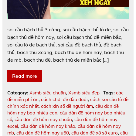
soi cầu bạch thủ 3 càng, soi cầu bạch thủ lô de, soi cầu
bạch thủ đề hôm nay, soi cầu bạch thủ đề miền bắc,
soi cầu lô de bạch thủ, soi cầu đề bạch thủ, đề bạch
thủ, bach thu 3cang, bach thu de hom nay, bach thu
de mb, bach thu đề, bach thủ de miền bắc […]
Read more
Category:
Xsmb siêu chuẩn
,
Xsmb siêu đẹp
Tags:
các
đề miễn phí ăn
,
cách chơi đề đầu đuôi
,
cách soi cầu lô đề
chính xác nhất
,
cách xin số đề người âm
,
cầu dàn đề
hôm nay bao nhiêu con
,
cầu dàn đề hôm nay bao nhiêu
số
,
cầu dàn đề hôm nay chuẩn
,
cầu dàn đề hôm nay
excel
,
cầu dàn đề hôm nay khảo
,
cầu dàn đề hôm nay
mb
,
cầu dàn đề hôm nay u60
,
cầu dàn đề xổ số euro
,
cầu