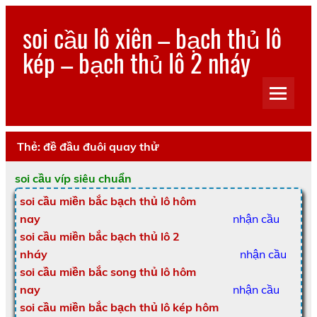
Skip
to
soi cầu lô xiên – bạch thủ lô
content
kép – bạch thủ lô 2 nháy
soi cầu lô xiên – bạch thủ lô kép – bạch thủ lô 2 nháy
Thẻ:
đề đầu đuôi quay thử
soi cầu víp siêu chuẩn
soi cầu miền bắc bạch thủ lô hôm
nay
nhận cầu
soi cầu miền bắc bạch thủ lô 2
nháy
nhận cầu
soi cầu miền bắc song thủ lô hôm
nay
nhận cầu
soi cầu miền bắc bạch thủ lô kép hôm