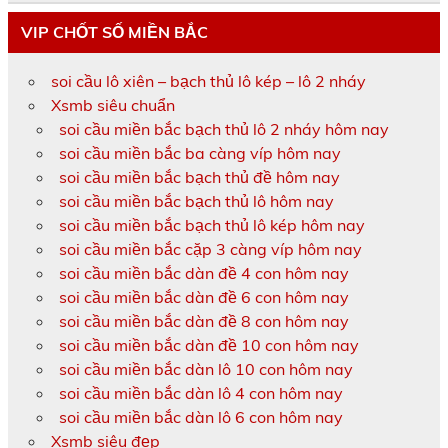
VIP CHỐT SỐ MIỀN BẮC
soi cầu lô xiên – bạch thủ lô kép – lô 2 nháy
Xsmb siêu chuẩn
soi cầu miền bắc bạch thủ lô 2 nháy hôm nay
soi cầu miền bắc ba càng víp hôm nay
soi cầu miền bắc bạch thủ đề hôm nay
soi cầu miền bắc bạch thủ lô hôm nay
soi cầu miền bắc bạch thủ lô kép hôm nay
soi cầu miền bắc cặp 3 càng víp hôm nay
soi cầu miền bắc dàn đề 4 con hôm nay
soi cầu miền bắc dàn đề 6 con hôm nay
soi cầu miền bắc dàn đề 8 con hôm nay
soi cầu miền bắc dàn đề 10 con hôm nay
soi cầu miền bắc dàn lô 10 con hôm nay
soi cầu miền bắc dàn lô 4 con hôm nay
soi cầu miền bắc dàn lô 6 con hôm nay
Xsmb siêu đẹp