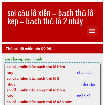
Skip
to
soi cầu lô xiên – bạch thủ lô
content
kép – bạch thủ lô 2 nháy
soi cầu lô xiên – bạch thủ lô kép – bạch thủ lô 2 nháy
Thẻ:
số đề miễn phí 00 99
soi cầu víp siêu chuẩn
soi cầu miền bắc bạch thủ lô hôm
nay
nhận cầu
soi cầu miền bắc bạch thủ lô 2
nháy
nhận cầu
soi cầu miền bắc song thủ lô hôm
nay
nhận cầu
soi cầu miền bắc bạch thủ lô kép hôm