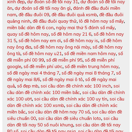
xinh đẹp
,
dự đoán số đề tối nay 31
,
dự đoán số đề tối nay
ăn
,
dự đoán số đề tối nay ăn gì
,
đánh đề đầu đuôi miền
nam
,
đề đầu đuôi 09
,
đề đầu đuôi quả xsmb
,
đề đầu đuôi
quảng ninh
,
đề đầu đuôi quay thử
,
lô đề hôm nay số mấy
,
miền bắc dàn đề 6 con
,
ngày mai thứ 5 đánh số mấy
,
quay số đề hôm nay
,
số đề hôm nay 21 6
,
số đề hôm nay
31 5
,
số đề hôm nay em ơi
,
số đề hôm nay is
,
số đề hôm
nay ông địa
,
số đề hôm nay ông nội mày
,
số đề hôm nay
ông tà
,
số đề hôm nay u21
,
số đề miền nam hôm nay
,
số
đề miễn phí 00 99
,
số đề miễn phí 95
,
số đề miễn phí
google
,
số đề miễn phí ước
,
số đề miền trung hôm nay
,
số đề ngày mai 4 tháng 7
,
số đề ngày mai 8 tháng 7
,
số
đề ngày mai 8/6
,
số đề ngày mai ô tô
,
số đề ngày mai
quả
,
số đẹp mb
,
soi cầu dàn đề chính xác 100 inch
,
soi
cầu dàn đề chính xác 100 miền bắc
,
soi cầu dàn đề chính
xác 100 ướt
,
soi cầu dàn đề chính xác 100 uy tín
,
soi cầu
dàn đề chính xác 100 xsmb
,
soi cầu dàn đề chính xác
miền bắc
,
soi cầu dàn đề hôm nay 70 số
,
soi cầu dàn đề
siêu chuẩn 00
,
soi cầu dàn đề siêu chuẩn loto
,
soi cầu
dàn đề tối nay 50 số nuôi khung
,
soi cầu dàn đề tối nay
80 số
,
soi cầu dàn đề tối nay asia
,
soi cầu dàn đề tối nay