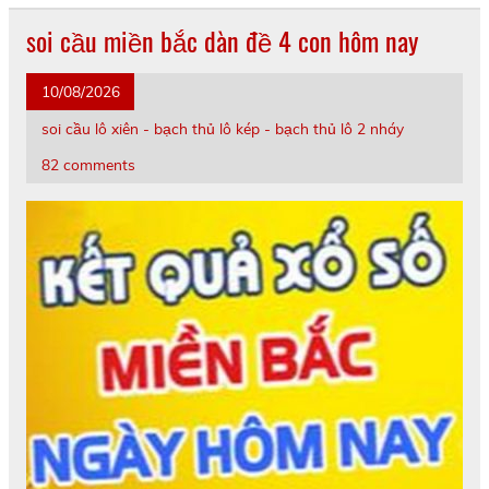
soi cầu miền bắc dàn đề 4 con hôm nay
10/08/2026
soi cầu lô xiên - bạch thủ lô kép - bạch thủ lô 2 nháy
82 comments