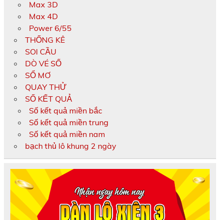
Max 3D
Max 4D
Power 6/55
THỐNG KÊ
SOI CẦU
DÒ VÉ SỐ
SỔ MƠ
QUAY THỬ
SỐ KẾT QUẢ
Số kết quả miền bắc
Số kết quả miền trung
Số kết quả miền nam
bạch thủ lô khung 2 ngày