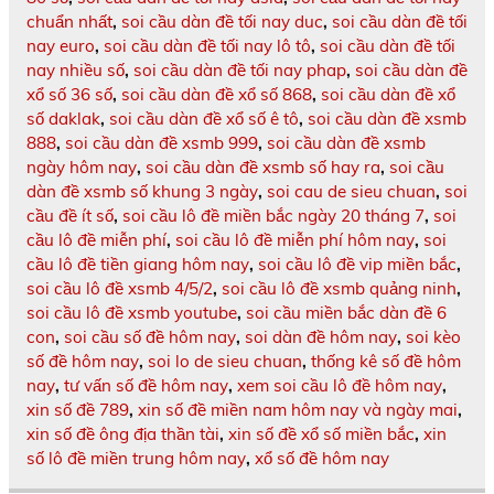
chuẩn nhất
,
soi cầu dàn đề tối nay duc
,
soi cầu dàn đề tối
nay euro
,
soi cầu dàn đề tối nay lô tô
,
soi cầu dàn đề tối
nay nhiều số
,
soi cầu dàn đề tối nay phap
,
soi cầu dàn đề
xổ số 36 số
,
soi cầu dàn đề xổ số 868
,
soi cầu dàn đề xổ
số daklak
,
soi cầu dàn đề xổ số ê tô
,
soi cầu dàn đề xsmb
888
,
soi cầu dàn đề xsmb 999
,
soi cầu dàn đề xsmb
ngày hôm nay
,
soi cầu dàn đề xsmb số hay ra
,
soi cầu
dàn đề xsmb số khung 3 ngày
,
soi cau de sieu chuan
,
soi
cầu đề ít số
,
soi cầu lô đề miền bắc ngày 20 tháng 7
,
soi
cầu lô đề miễn phí
,
soi cầu lô đề miễn phí hôm nay
,
soi
cầu lô đề tiền giang hôm nay
,
soi cầu lô đề vip miền bắc
,
soi cầu lô đề xsmb 4/5/2
,
soi cầu lô đề xsmb quảng ninh
,
soi cầu lô đề xsmb youtube
,
soi cầu miền bắc dàn đề 6
con
,
soi cầu số đề hôm nay
,
soi dàn đề hôm nay
,
soi kèo
số đề hôm nay
,
soi lo de sieu chuan
,
thống kê số đề hôm
nay
,
tư vấn số đề hôm nay
,
xem soi cầu lô đề hôm nay
,
xin số đề 789
,
xin số đề miền nam hôm nay và ngày mai
,
xin số đề ông địa thần tài
,
xin số đề xổ số miền bắc
,
xin
số lô đề miền trung hôm nay
,
xổ số đề hôm nay