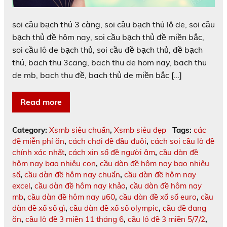
soi cầu bạch thủ 3 càng, soi cầu bạch thủ lô de, soi cầu
bạch thủ đề hôm nay, soi cầu bạch thủ đề miền bắc,
soi cầu lô de bạch thủ, soi cầu đề bạch thủ, đề bạch
thủ, bach thu 3cang, bach thu de hom nay, bach thu
de mb, bach thu đề, bach thủ de miền bắc […]
Read more
Category:
Xsmb siêu chuẩn
,
Xsmb siêu đẹp
Tags:
các
đề miễn phí ăn
,
cách chơi đề đầu đuôi
,
cách soi cầu lô đề
chính xác nhất
,
cách xin số đề người âm
,
cầu dàn đề
hôm nay bao nhiêu con
,
cầu dàn đề hôm nay bao nhiêu
số
,
cầu dàn đề hôm nay chuẩn
,
cầu dàn đề hôm nay
excel
,
cầu dàn đề hôm nay khảo
,
cầu dàn đề hôm nay
mb
,
cầu dàn đề hôm nay u60
,
cầu dàn đề xổ số euro
,
cầu
dàn đề xổ số gì
,
cầu dàn đề xổ số olympic
,
cầu đề đang
ăn
,
cầu lô đề 3 miền 11 tháng 6
,
cầu lô đề 3 miền 5/7/2
,