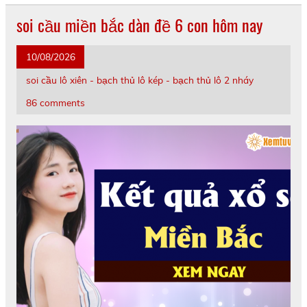
soi cầu miền bắc dàn đề 6 con hôm nay
10/08/2026
soi cầu lô xiên - bạch thủ lô kép - bạch thủ lô 2 nháy
86 comments