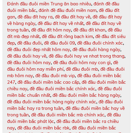
Đánh đầu đuôi miền Trung ăn bao nhiêu
,
đánh đề đầu
đuôi miền bắc
,
đánh đề đầu đuôi miền nam
,
đề đầu đít
gan
,
đề đầu đít hay ra
,
đề đầu đít hay về
,
đề đầu đít hay
về hàng ngày
,
đề đầu đít hay về nhất
,
đề đầu đít hay về
trong tuần
,
đề đầu đít hôm nay
,
đề đầu đít khan
,
đề đầu
đít mb đẹp nhất
,
đề đầu đít rồng bạch kim
,
đề đầu đít siêu
đẹp
,
đề đầu đuôi
,
đề đầu đuôi 09
,
đề đầu đuôi chính xác
,
đề đầu đuôi đẹp nhất hôm nay
,
đề đầu đuôi hàng ngày
,
đề đầu đuôi hay về
,
đề đầu đuôi hay ve nhat trong thang
,
đề đầu đuôi hôm nay
,
đề đầu đuôi hôm nay con gì
,
đề
đầu đuôi hôm nay miễn phí
,
đề đầu đuôi mb
,
đề đầu đuôi
mb hôm nay
,
đề đầu đuôi mb vip
,
đề đầu đuôi miền bắc
247
,
đề đầu đuôi miền bắc cao cấp
,
đề đầu đuôi miền bắc
chiều nay
,
đề đầu đuôi miền bắc chính xác
,
đề đầu đuôi
miền bắc chuẩn nhất
,
đề đầu đuôi miền bắc hàng ngày
,
đề đầu đuôi miền bắc hàng ngày chính xác
,
đề đầu đuôi
miền bắc hay ra trong tuần
,
đề đầu đuôi miền bắc hay về
trong tuần
,
đề đầu đuôi miền bắc mb chính xác
,
đề đầu
đuôi miền bắc phát lộc
,
đề đầu đuôi miền bắc ra chiều
nay
,
đề đầu đuôi miền bắc rbk
,
đề đầu đuôi miền bắc