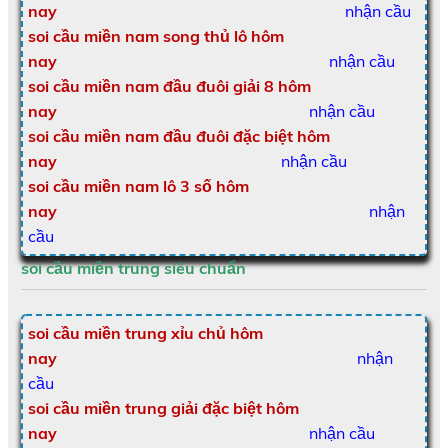
nay
nhận cầu
soi cầu miền nam song thủ lô hôm
nay
nhận cầu
soi cầu miền nam đầu đuôi giải 8 hôm
nay
nhận cầu
soi cầu miền nam đầu đuôi đặc biệt hôm
nay
nhận cầu
soi cầu miền nam lô 3 số hôm
nay
nhận
cầu
soi cầu miền trung siêu chuẩn
soi cầu miền trung xỉu chủ hôm
nay
nhận
cầu
soi cầu miền trung giải đặc biệt hôm
nay
nhận cầu