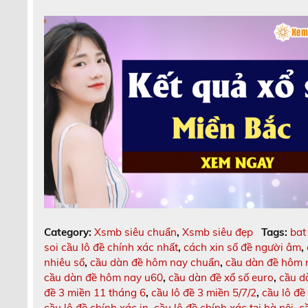
Category:
Xsmb siêu chuẩn
,
Xsmb siêu đẹp
Tags:
bat
soi cầu lô đề chính xác nhất
,
cách xin số đề người âm
,
nhiêu số
,
cầu dàn đề hôm nay chuẩn
,
cầu dàn đề hôm 
cầu dàn đề hôm nay u60
,
cầu dàn đề xổ số euro
,
cầu d
đề 3 miền 11 tháng 6
,
cầu lô đề 3 miền 5/7/2
,
cầu lô đề
cầu lô đề chính xác in
,
cầu lô đề chính xác tại hà nội
,
c