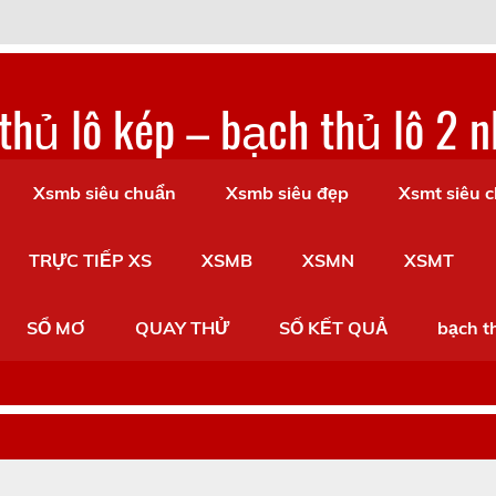
 thủ lô kép – bạch thủ lô 2 
nháy
Xsmb siêu chuẩn
Xsmb siêu đẹp
Xsmt siêu 
TRỰC TIẾP XS
XSMB
XSMN
XSMT
SỔ MƠ
QUAY THỬ
SỐ KẾT QUẢ
bạch t