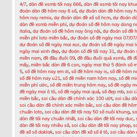
4/7
,
dàn đề xsmb tối nay 666
,
dàn đề xsmb tối nay khu
đoán dàn đề hôm nay 6 số
,
dự đoán dàn đề hôm nay 
hôm nay remix
,
dự đoán dàn đề xổ số hcm
,
dự đoán dà
dàn đề xsmb miễn phí
,
dự đoán số đề hôm nay dong n
italia
,
dự đoán số đề hôm nay ông nội
,
dự đoán số đề 
miễn phí loto miền bắc
,
dự đoán số đề ngày mai 07/07
dự đoán số đề ngày mai eur
,
dự đoán số đề ngày mai l
ngày mai xinh đẹp
,
dự đoán số đề tối nay 31
,
dự đoán s
miền nam
,
đề đầu đuôi 09
,
đề đầu đuôi quả xsmb
,
đề đ
mấy
,
miền bắc dàn đề 6 con
,
ngày mai thứ 5 đánh số 
5
,
số đề hôm nay em ơi
,
số đề hôm nay is
,
số đề hôm n
số đề hôm nay u21
,
số đề miền nam hôm nay
,
số đề mi
miễn phí ước
,
số đề miền trung hôm nay
,
số đề ngày m
đề ngày mai ô tô
,
số đề ngày mai quả
,
số đẹp mb
,
soi 
miền bắc
,
soi cầu dàn đề chính xác 100 ướt
,
soi cầu dà
soi cầu dàn đề chính xác miền bắc
,
soi cầu dàn đề hôm
chuẩn loto
,
soi cầu dàn đề tối nay 50 số nuôi khung
,
so
dàn đề tối nay chuẩn nhất
,
soi cầu dàn đề tối nay duc
,
dàn đề tối nay nhiều số
,
soi cầu dàn đề tối nay phap
,
s
đề xổ số daklak
,
soi cầu dàn đề xổ số ê tô
,
soi cầu dàn