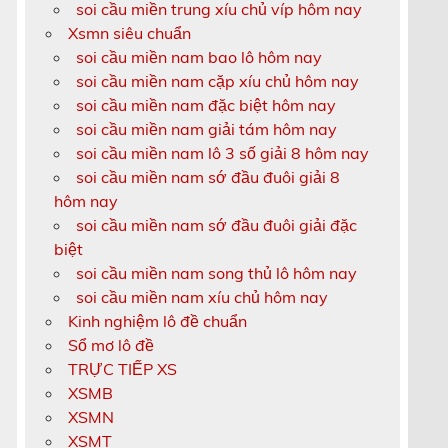
soi cầu miền trung xíu chủ víp hôm nay
Xsmn siêu chuẩn
soi cầu miền nam bao lô hôm nay
soi cầu miền nam cặp xíu chủ hôm nay
soi cầu miền nam đặc biệt hôm nay
soi cầu miền nam giải tám hôm nay
soi cầu miền nam lô 3 số giải 8 hôm nay
soi cầu miền nam sớ đầu đuôi giải 8
hôm nay
soi cầu miền nam sớ đầu đuôi giải đặc
biệt
soi cầu miền nam song thủ lô hôm nay
soi cầu miền nam xíu chủ hôm nay
Kinh nghiệm lô đề chuẩn
Sổ mơ lô đề
TRỰC TIẾP XS
XSMB
XSMN
XSMT