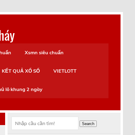
nháy
chuẩn
Xsmn siêu chuẩn
KẾT QUẢ XỔ SỐ
VIETLOTT
hủ lô khung 2 ngày
Search