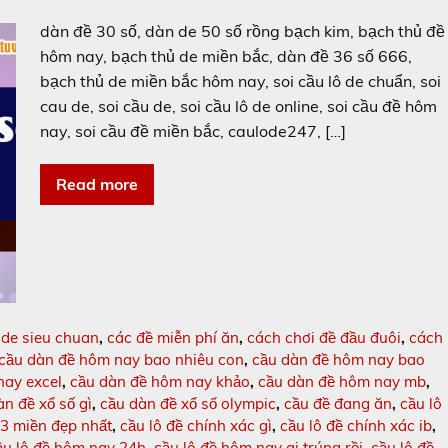
dàn đề 30 số, dàn de 50 số rồng bạch kim, bạch thủ đề
hôm nay, bạch thủ de miền bắc, dàn đề 36 số 666,
bạch thủ de miền bắc hôm nay, soi cầu lô de chuẩn, soi
cau de, soi cầu de, soi cầu lô de online, soi cầu đề hôm
nay, soi cầu đề miền bắc, caulode247, […]
Read more
 de sieu chuan
,
các đề miễn phí ăn
,
cách chơi đề đầu đuôi
,
cách
cầu dàn đề hôm nay bao nhiêu con
,
cầu dàn đề hôm nay bao
nay excel
,
cầu dàn đề hôm nay khảo
,
cầu dàn đề hôm nay mb
,
àn đề xổ số gì
,
cầu dàn đề xổ số olympic
,
cầu đề đang ăn
,
cầu lô
 3 miền đẹp nhất
,
cầu lô đề chính xác gì
,
cầu lô đề chính xác ib
,
ầu lô đề hôm nay 24h
,
cầu lô đề hôm nay ai trúng rồi
,
cầu lô đề