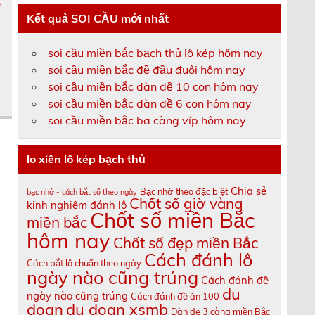
ề
Kết quả SOI CẦU mới nhất
soi cầu miền bắc bạch thủ lô kép hôm nay
soi cầu miền bắc đề đầu đuôi hôm nay
soi cầu miền bắc dàn đề 10 con hôm nay
soi cầu miền bắc dàn đề 6 con hôm nay
soi cầu miền bắc ba càng víp hôm nay
lo xiên lô kép bạch thủ
Chia sẻ
Bạc nhớ theo đặc biệt
bạc nhớ - cách bắt số theo ngày
Chốt số giờ vàng
kinh nghiệm đánh lô
Chốt số miền Bắc
miền bắc
hôm nay
Chốt số đẹp miền Bắc
Cách đánh lô
Cách bắt lô chuẩn theo ngày
ngày nào cũng trúng
Cách đánh đề
du
ngày nào cũng trúng
Cách đánh đề ăn 100
doan
du doan xsmb
Dàn de 3 càng miền Bắc