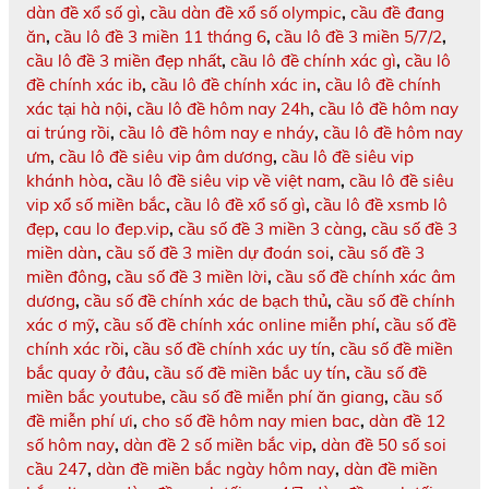
dàn đề xổ số gì
,
cầu dàn đề xổ số olympic
,
cầu đề đang
ăn
,
cầu lô đề 3 miền 11 tháng 6
,
cầu lô đề 3 miền 5/7/2
,
cầu lô đề 3 miền đẹp nhất
,
cầu lô đề chính xác gì
,
cầu lô
đề chính xác ib
,
cầu lô đề chính xác in
,
cầu lô đề chính
xác tại hà nội
,
cầu lô đề hôm nay 24h
,
cầu lô đề hôm nay
ai trúng rồi
,
cầu lô đề hôm nay e nháy
,
cầu lô đề hôm nay
ưm
,
cầu lô đề siêu vip âm dương
,
cầu lô đề siêu vip
khánh hòa
,
cầu lô đề siêu vip về việt nam
,
cầu lô đề siêu
vip xổ số miền bắc
,
cầu lô đề xổ số gì
,
cầu lô đề xsmb lô
đẹp
,
cau lo đep.vip
,
cầu số đề 3 miền 3 càng
,
cầu số đề 3
miền dàn
,
cầu số đề 3 miền dự đoán soi
,
cầu số đề 3
miền đông
,
cầu số đề 3 miền lời
,
cầu số đề chính xác âm
dương
,
cầu số đề chính xác de bạch thủ
,
cầu số đề chính
xác ơ mỹ
,
cầu số đề chính xác online miễn phí
,
cầu số đề
chính xác rồi
,
cầu số đề chính xác uy tín
,
cầu số đề miền
bắc quay ở đâu
,
cầu số đề miền bắc uy tín
,
cầu số đề
miền bắc youtube
,
cầu số đề miễn phí ăn giang
,
cầu số
đề miễn phí ưi
,
cho số đề hôm nay mien bac
,
dàn đề 12
số hôm nay
,
dàn đề 2 số miền bắc vip
,
dàn đề 50 số soi
cầu 247
,
dàn đề miền bắc ngày hôm nay
,
dàn đề miền