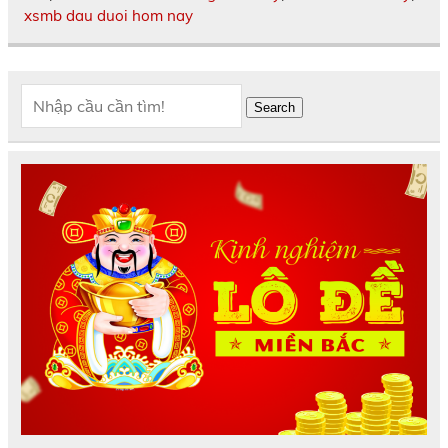
xsmb dau duoi hom nay
Search