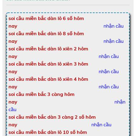
soi cầu miền bắc dàn lô 6 số hôm
nay
nhận cầu
soi cầu miền bắc dàn lô 8 số hôm
nay
nhận cầu
soi cầu miền bắc dàn lô xiên 2 hôm
nay
nhận cầu
soi cầu miền bắc dàn lô xiên 3 hôm
nay
nhận cầu
soi cầu miền bắc dàn lô xiên 4 hôm
nay
nhận cầu
soi cầu miền bắc 3 càng hôm
nay
nhận
cầu
soi cầu miền bắc dàn 3 càng 2 số hôm
nay
nhận cầu
soi cầu miền bắc dàn lô 10 số hôm