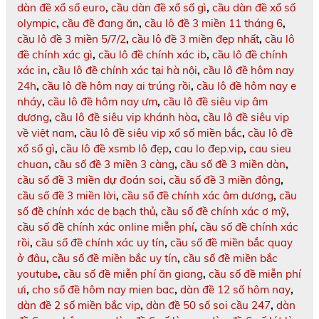
dàn đề xổ số euro
,
cầu dàn đề xổ số gì
,
cầu dàn đề xổ số
olympic
,
cầu đề đang ăn
,
cầu lô đề 3 miền 11 tháng 6
,
cầu lô đề 3 miền 5/7/2
,
cầu lô đề 3 miền đẹp nhất
,
cầu lô
đề chính xác gì
,
cầu lô đề chính xác ib
,
cầu lô đề chính
xác in
,
cầu lô đề chính xác tại hà nội
,
cầu lô đề hôm nay
24h
,
cầu lô đề hôm nay ai trúng rồi
,
cầu lô đề hôm nay e
nháy
,
cầu lô đề hôm nay ưm
,
cầu lô đề siêu vip âm
dương
,
cầu lô đề siêu vip khánh hòa
,
cầu lô đề siêu vip
về việt nam
,
cầu lô đề siêu vip xổ số miền bắc
,
cầu lô đề
xổ số gì
,
cầu lô đề xsmb lô đẹp
,
cau lo đep.vip
,
cau sieu
chuan
,
cầu số đề 3 miền 3 càng
,
cầu số đề 3 miền dàn
,
cầu số đề 3 miền dự đoán soi
,
cầu số đề 3 miền đông
,
cầu số đề 3 miền lời
,
cầu số đề chính xác âm dương
,
cầu
số đề chính xác de bạch thủ
,
cầu số đề chính xác ơ mỹ
,
cầu số đề chính xác online miễn phí
,
cầu số đề chính xác
rồi
,
cầu số đề chính xác uy tín
,
cầu số đề miền bắc quay
ở đâu
,
cầu số đề miền bắc uy tín
,
cầu số đề miền bắc
youtube
,
cầu số đề miễn phí ăn giang
,
cầu số đề miễn phí
ưi
,
cho số đề hôm nay mien bac
,
dàn đề 12 số hôm nay
,
dàn đề 2 số miền bắc vip
,
dàn đề 50 số soi cầu 247
,
dàn