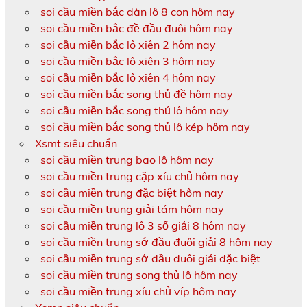
soi cầu miền bắc dàn lô 8 con hôm nay
soi cầu miền bắc đề đầu đuôi hôm nay
soi cầu miền bắc lô xiên 2 hôm nay
soi cầu miền bắc lô xiên 3 hôm nay
soi cầu miền bắc lô xiên 4 hôm nay
soi cầu miền bắc song thủ đề hôm nay
soi cầu miền bắc song thủ lô hôm nay
soi cầu miền bắc song thủ lô kép hôm nay
Xsmt siêu chuẩn
soi cầu miền trung bao lô hôm nay
soi cầu miền trung cặp xíu chủ hôm nay
soi cầu miền trung đặc biệt hôm nay
soi cầu miền trung giải tám hôm nay
soi cầu miền trung lô 3 số giải 8 hôm nay
soi cầu miền trung sớ đầu đuôi giải 8 hôm nay
soi cầu miền trung sớ đầu đuôi giải đặc biệt
soi cầu miền trung song thủ lô hôm nay
soi cầu miền trung xíu chủ víp hôm nay