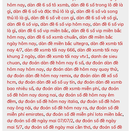
hôm nay
,
dàn đề 6 số tô xsmb
,
dàn đề 6 số trong lô đề là
gì
,
dàn đề 6 số và độc thủ lô là gì
,
dàn đề 6 số và song
thủ lô là gì
,
dàn đề 6 số về con gì
,
dàn đề 6 số về số gì
,
dàn đề 6 số vip
,
dàn đề 6 số vip hôm nay
,
dàn đề 6 số vip
là gì
,
dàn đề 6 số vip miền bắc
,
dàn đề 6 số vip miền bắc
hôm nay
,
dàn đề 6 số xsmb chuẩn
,
dàn đề miền bắc
ngày hôm nay
,
dàn đề miền bắc ultegra
,
dàn đề xsmb tối
nay 4/7
,
dàn đề xsmb tối nay 666
,
dàn đề xsmb tối nay
khung 2 ngày
,
dàn đề xsmb tối nay vtv1
,
danh de sieu
chuan
,
dự đoán dàn đề hôm nay 6 số
,
dự đoán dàn đề
hôm nay hôm nay
,
dự đoán dàn đề hôm nay quay thử
,
dự đoán dàn đề hôm nay remix
,
dự đoán dàn đề xổ số
hcm
,
dự đoán dàn đề xổ số uy tín
,
dự đoán dàn đề xsmb
bao nhiêu số
,
dự đoán dàn đề xsmb miễn phí
,
dự đoán
số đề hôm nay dong nai
,
dự đoán số đề hôm nay êm
đềm
,
dự đoán số đề hôm nay italia
,
dự đoán số đề hôm
nay ông nội
,
dự đoán số đề hôm nay ra
,
dự đoán số đề
miễn phí emirates
,
dự đoán số đề miễn phí loto miền bắc
,
dự đoán số đề ngày mai 07/07/2
,
dự đoán số đề ngày
mai 5/7
,
dự đoán số đề ngày mai cần thơ
,
dự đoán số đề