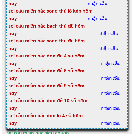
nay
nhận cầu
soi cầu miền bắc song thủ lô kép hôm
nay
nhận cầu
soi cầu miền bắc bạch thủ đề hôm
nay
nhận cầu
soi cầu miền bắc song thủ đề hôm
nay
nhận cầu
soi cầu miền bắc dàn đề 4 số hôm
nay
nhận cầu
soi cầu miền bắc dàn đề 6 số hôm
nay
nhận cầu
soi cầu miền bắc dàn đề 8 số hôm
nay
nhận cầu
soi cầu miền bắc dàn đề 10 số hôm
nay
nhận cầu
soi cầu miền bắc dàn lô 4 số hôm
nay
nhận cầu
soi cầu miền bắc siêu chuẩn