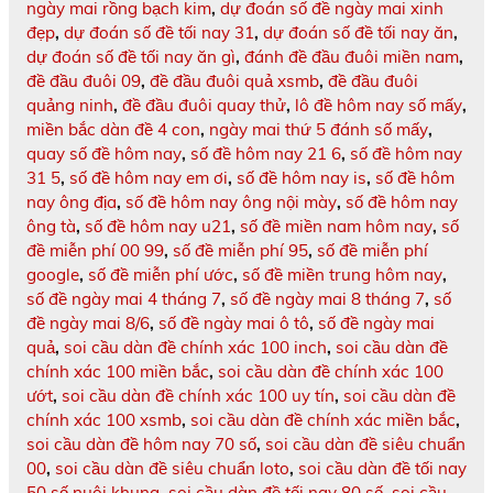
ngày mai rồng bạch kim
,
dự đoán số đề ngày mai xinh
đẹp
,
dự đoán số đề tối nay 31
,
dự đoán số đề tối nay ăn
,
dự đoán số đề tối nay ăn gì
,
đánh đề đầu đuôi miền nam
,
đề đầu đuôi 09
,
đề đầu đuôi quả xsmb
,
đề đầu đuôi
quảng ninh
,
đề đầu đuôi quay thử
,
lô đề hôm nay số mấy
,
miền bắc dàn đề 4 con
,
ngày mai thứ 5 đánh số mấy
,
quay số đề hôm nay
,
số đề hôm nay 21 6
,
số đề hôm nay
31 5
,
số đề hôm nay em ơi
,
số đề hôm nay is
,
số đề hôm
nay ông địa
,
số đề hôm nay ông nội mày
,
số đề hôm nay
ông tà
,
số đề hôm nay u21
,
số đề miền nam hôm nay
,
số
đề miễn phí 00 99
,
số đề miễn phí 95
,
số đề miễn phí
google
,
số đề miễn phí ước
,
số đề miền trung hôm nay
,
số đề ngày mai 4 tháng 7
,
số đề ngày mai 8 tháng 7
,
số
đề ngày mai 8/6
,
số đề ngày mai ô tô
,
số đề ngày mai
quả
,
soi cầu dàn đề chính xác 100 inch
,
soi cầu dàn đề
chính xác 100 miền bắc
,
soi cầu dàn đề chính xác 100
ướt
,
soi cầu dàn đề chính xác 100 uy tín
,
soi cầu dàn đề
chính xác 100 xsmb
,
soi cầu dàn đề chính xác miền bắc
,
soi cầu dàn đề hôm nay 70 số
,
soi cầu dàn đề siêu chuẩn
00
,
soi cầu dàn đề siêu chuẩn loto
,
soi cầu dàn đề tối nay
50 số nuôi khung
,
soi cầu dàn đề tối nay 80 số
,
soi cầu