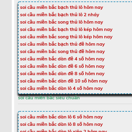
soi cầu miền bắc bạch thủ lô hôm nay
soi cầu miền bắc bạch thủ lô 2 nháy
soi cầu miền bắc song thủ lô hôm nay
soi cầu miền bắc bạch thủ lô kép hôm nay
soi cầu miền bắc song thủ lô kép hôm nay
soi cầu miền bắc bạch thủ đề hôm nay
soi cầu miền bắc song thủ đề hôm nay
soi cầu miền bắc dàn đề 4 số hôm nay
soi cầu miền bắc dàn đề 6 số hôm nay
soi cầu miền bắc dàn đề 8 số hôm nay
soi cầu miền bắc dàn đề 10 số hôm nay
soi cầu miền bắc dàn lô 4 số hôm nay
soi cầu miền bắc siêu chuẩn
soi cầu miền bắc dàn lô 6 số hôm nay
soi cầu miền bắc dàn lô 8 số hôm nay
soi cầu miền bắc dàn lô xiên 2 hôm nay