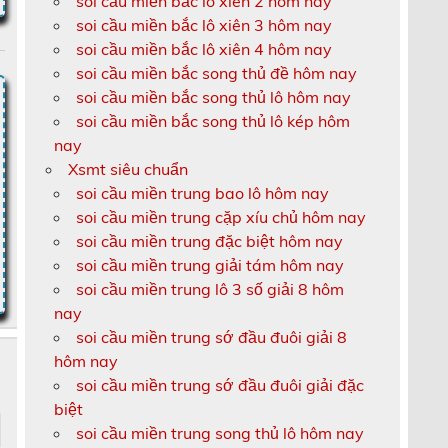
soi cầu miền bắc lô xiên 2 hôm nay
soi cầu miền bắc lô xiên 3 hôm nay
soi cầu miền bắc lô xiên 4 hôm nay
soi cầu miền bắc song thủ đề hôm nay
soi cầu miền bắc song thủ lô hôm nay
soi cầu miền bắc song thủ lô kép hôm
nay
Xsmt siêu chuẩn
soi cầu miền trung bao lô hôm nay
soi cầu miền trung cặp xíu chủ hôm nay
soi cầu miền trung đặc biệt hôm nay
soi cầu miền trung giải tám hôm nay
soi cầu miền trung lô 3 số giải 8 hôm
nay
soi cầu miền trung sớ đầu đuôi giải 8
hôm nay
soi cầu miền trung sớ đầu đuôi giải đặc
biệt
soi cầu miền trung song thủ lô hôm nay