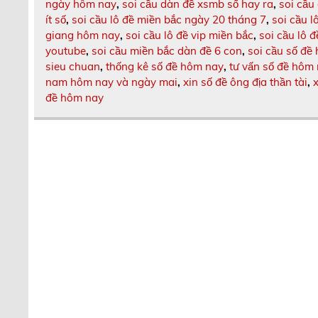
ngày hôm nay
,
soi cầu dàn đề xsmb số hay ra
,
soi cầu
ít số
,
soi cầu lô đề miền bắc ngày 20 tháng 7
,
soi cầu l
giang hôm nay
,
soi cầu lô đề vip miền bắc
,
soi cầu lô 
youtube
,
soi cầu miền bắc dàn đề 6 con
,
soi cầu số đề
sieu chuan
,
thống kê số đề hôm nay
,
tư vấn số đề hôm
nam hôm nay và ngày mai
,
xin số đề ông địa thần tài
,
đề hôm nay