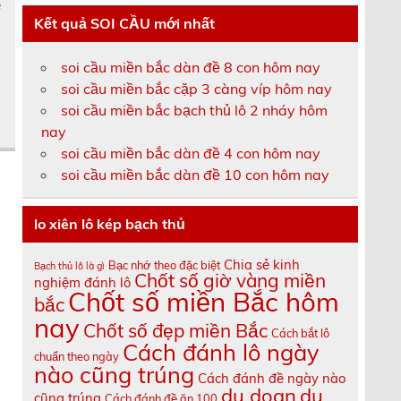
ề
Kết quả SOI CẦU mới nhất
soi cầu miền bắc dàn đề 8 con hôm nay
soi cầu miền bắc cặp 3 càng víp hôm nay
soi cầu miền bắc bạch thủ lô 2 nháy hôm
nay
soi cầu miền bắc dàn đề 4 con hôm nay
soi cầu miền bắc dàn đề 10 con hôm nay
lo xiên lô kép bạch thủ
Chia sẻ kinh
Bạc nhớ theo đặc biệt
Bạch thủ lô là gì
Chốt số giờ vàng miền
nghiệm đánh lô
Chốt số miền Bắc hôm
bắc
nay
Chốt số đẹp miền Bắc
Cách bắt lô
Cách đánh lô ngày
chuẩn theo ngày
nào cũng trúng
Cách đánh đề ngày nào
du doan
du
cũng trúng
Cách đánh đề ăn 100