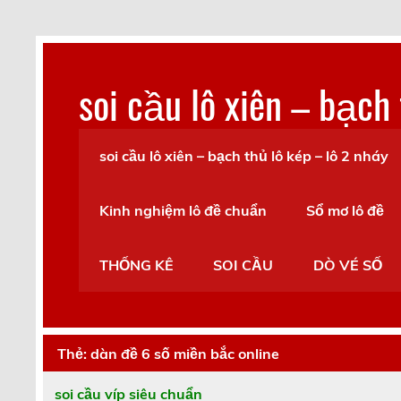
Skip
to
content
soi cầu lô xiên – bạch
soi cầu lô xiên – bạch thủ lô kép – bạch thủ lô 2 
soi cầu lô xiên – bạch thủ lô kép – lô 2 nháy
Kinh nghiệm lô đề chuẩn
Sổ mơ lô đề
THỐNG KÊ
SOI CẦU
DÒ VÉ SỐ
Thẻ:
dàn đề 6 số miền bắc online
soi cầu víp siêu chuẩn