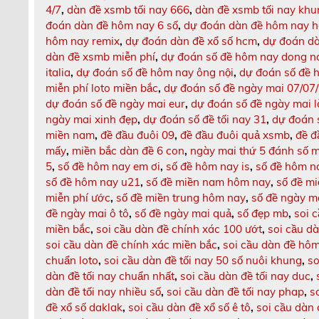
4/7
,
dàn đề xsmb tối nay 666
,
dàn đề xsmb tối nay khu
đoán dàn đề hôm nay 6 số
,
dự đoán dàn đề hôm nay 
hôm nay remix
,
dự đoán dàn đề xổ số hcm
,
dự đoán dà
dàn đề xsmb miễn phí
,
dự đoán số đề hôm nay dong n
italia
,
dự đoán số đề hôm nay ông nội
,
dự đoán số đề 
miễn phí loto miền bắc
,
dự đoán số đề ngày mai 07/07
dự đoán số đề ngày mai eur
,
dự đoán số đề ngày mai l
ngày mai xinh đẹp
,
dự đoán số đề tối nay 31
,
dự đoán s
miền nam
,
đề đầu đuôi 09
,
đề đầu đuôi quả xsmb
,
đề đ
mấy
,
miền bắc dàn đề 6 con
,
ngày mai thứ 5 đánh số 
5
,
số đề hôm nay em ơi
,
số đề hôm nay is
,
số đề hôm n
số đề hôm nay u21
,
số đề miền nam hôm nay
,
số đề mi
miễn phí ước
,
số đề miền trung hôm nay
,
số đề ngày m
đề ngày mai ô tô
,
số đề ngày mai quả
,
số đẹp mb
,
soi 
miền bắc
,
soi cầu dàn đề chính xác 100 ướt
,
soi cầu dà
soi cầu dàn đề chính xác miền bắc
,
soi cầu dàn đề hôm
chuẩn loto
,
soi cầu dàn đề tối nay 50 số nuôi khung
,
so
dàn đề tối nay chuẩn nhất
,
soi cầu dàn đề tối nay duc
,
dàn đề tối nay nhiều số
,
soi cầu dàn đề tối nay phap
,
s
đề xổ số daklak
,
soi cầu dàn đề xổ số ê tô
,
soi cầu dàn