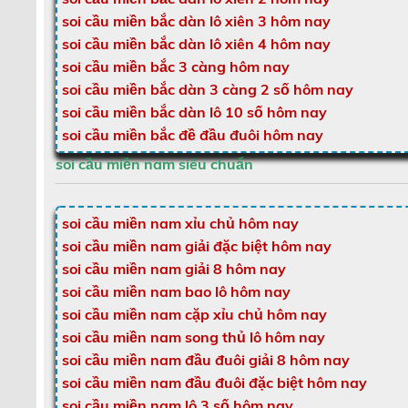
soi cầu miền bắc dàn lô xiên 3 hôm nay
soi cầu miền bắc dàn lô xiên 4 hôm nay
soi cầu miền bắc 3 càng hôm nay
soi cầu miền bắc dàn 3 càng 2 số hôm nay
soi cầu miền bắc dàn lô 10 số hôm nay
soi cầu miền bắc đề đầu đuôi hôm nay
soi cầu miền nam siêu chuẩn
soi cầu miền nam xỉu chủ hôm nay
soi cầu miền nam giải đặc biệt hôm nay
soi cầu miền nam giải 8 hôm nay
soi cầu miền nam bao lô hôm nay
soi cầu miền nam cặp xỉu chủ hôm nay
soi cầu miền nam song thủ lô hôm nay
soi cầu miền nam đầu đuôi giải 8 hôm nay
soi cầu miền nam đầu đuôi đặc biệt hôm nay
soi cầu miền nam lô 3 số hôm nay