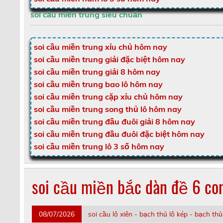
soi cầu miền trung siêu chuẩn
soi cầu miền trung xỉu chủ hôm nay
soi cầu miền trung giải đặc biệt hôm nay
soi cầu miền trung giải 8 hôm nay
soi cầu miền trung bao lô hôm nay
soi cầu miền trung cặp xỉu chủ hôm nay
soi cầu miền trung song thủ lô hôm nay
soi cầu miền trung đầu đuôi giải 8 hôm nay
soi cầu miền trung đầu đuôi đặc biệt hôm nay
soi cầu miền trung lô 3 số hôm nay
soi cầu miền bắc dàn đề 6 co
08/07/2026
soi cầu lô xiên - bạch thủ lô kép - bạch thủ