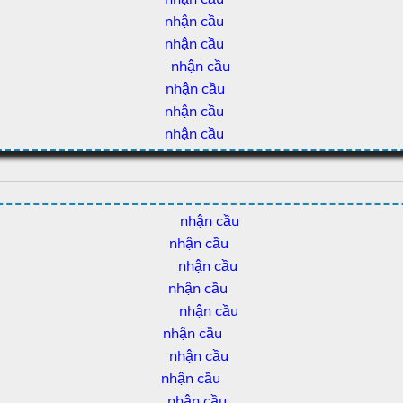
nhận cầu
nhận cầu
nhận cầu
nhận cầu
nhận cầu
nhận cầu
nhận cầu
nhận cầu
nhận cầu
nhận cầu
nhận cầu
nhận cầu
nhận cầu
nhận cầu
nhận cầu