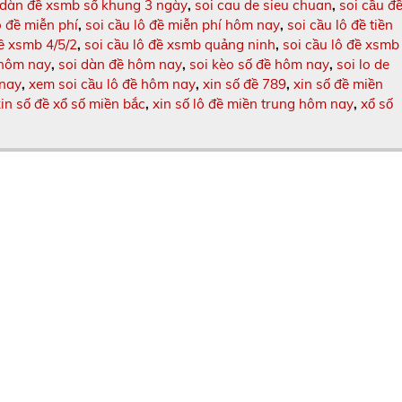
 dàn đề xsmb số khung 3 ngày
,
soi cau de sieu chuan
,
soi cầu đ
ô đề miễn phí
,
soi cầu lô đề miễn phí hôm nay
,
soi cầu lô đề tiền
đề xsmb 4/5/2
,
soi cầu lô đề xsmb quảng ninh
,
soi cầu lô đề xsmb
 hôm nay
,
soi dàn đề hôm nay
,
soi kèo số đề hôm nay
,
soi lo de
 nay
,
xem soi cầu lô đề hôm nay
,
xin số đề 789
,
xin số đề miền
xin số đề xổ số miền bắc
,
xin số lô đề miền trung hôm nay
,
xổ số