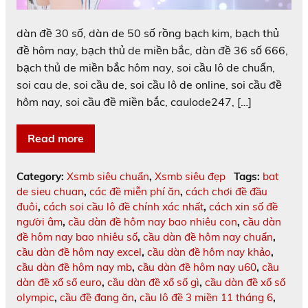
dàn đề 30 số, dàn de 50 số rồng bạch kim, bạch thủ
đề hôm nay, bạch thủ de miền bắc, dàn đề 36 số 666,
bạch thủ de miền bắc hôm nay, soi cầu lô de chuẩn,
soi cau de, soi cầu de, soi cầu lô de online, soi cầu đề
hôm nay, soi cầu đề miền bắc, caulode247, […]
Read more
Category:
Xsmb siêu chuẩn
,
Xsmb siêu đẹp
Tags:
bat
de sieu chuan
,
các đề miễn phí ăn
,
cách chơi đề đầu
đuôi
,
cách soi cầu lô đề chính xác nhất
,
cách xin số đề
người âm
,
cầu dàn đề hôm nay bao nhiêu con
,
cầu dàn
đề hôm nay bao nhiêu số
,
cầu dàn đề hôm nay chuẩn
,
cầu dàn đề hôm nay excel
,
cầu dàn đề hôm nay khảo
,
cầu dàn đề hôm nay mb
,
cầu dàn đề hôm nay u60
,
cầu
dàn đề xổ số euro
,
cầu dàn đề xổ số gì
,
cầu dàn đề xổ số
olympic
,
cầu đề đang ăn
,
cầu lô đề 3 miền 11 tháng 6
,