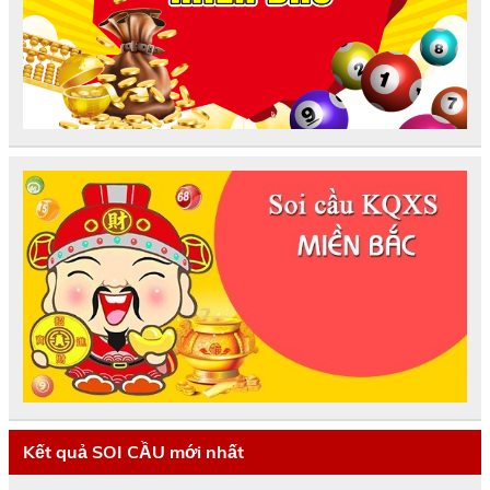
Kết quả SOI CẦU mới nhất