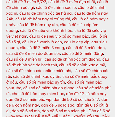
cầu lô đề 3 miền 5/7/2
,
cầu lô đề 3 miền đẹp nhất
,
cầu lô
đề chính xác gì
,
cầu lô đề chính xác ib
,
cầu lô đề chính
xác in
,
cầu lô đề chính xác tại hà nội
,
cầu lô đề hôm nay
24h
,
cầu lô đề hôm nay ai trúng rồi
,
cầu lô đề hôm nay e
nháy
,
cầu lô đề hôm nay ưm
,
cầu lô đề siêu vip âm
dương
,
cầu lô đề siêu vip khánh hòa
,
cầu lô đề siêu vip
về việt nam
,
cầu lô đề siêu vip xổ số miền bắc
,
cầu lô đề
xổ số gì
,
cầu lô đề xsmb lô đẹp
,
cau lo đep.vip
,
cau sieu
chuan
,
cầu số đề 3 miền 3 càng
,
cầu số đề 3 miền dàn
,
cầu số đề 3 miền dự đoán soi
,
cầu số đề 3 miền đông
,
cầu số đề 3 miền lời
,
cầu số đề chính xác âm dương
,
cầu
số đề chính xác de bạch thủ
,
cầu số đề chính xác ơ mỹ
,
cầu số đề chính xác online miễn phí
,
cầu số đề chính xác
rồi
,
cầu số đề chính xác uy tín
,
cầu số đề miền bắc quay
ở đâu
,
cầu số đề miền bắc uy tín
,
cầu số đề miền bắc
youtube
,
cầu số đề miễn phí ăn giang
,
cầu số đề miễn phí
ưi
,
cho số đề hôm nay mien bac
,
dàn đề 12 số hôm nay
,
dàn đề 2 số miền bắc vip
,
dàn đề 50 số soi cầu 247
,
dàn
đề 6 con hôm nay
,
dàn đề 6 số là sao
,
dàn đề 6 số lót là
gì
,
dàn đề 6 số mb
,
dàn đề 6 số mb mien phi
,
Dàn đề 6 số
miền Bắc
,
DÀN ĐỀ 6 SỐ MIỀN BẮC - CHỐT SỐ VIP
,
DÀN