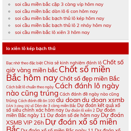
soi cầu miền bắc cặp 3 càng víp hôm nay
soi cầu miền bắc dàn lô 6 con hôm nay
soi cầu miền bắc bạch thủ lô kép hôm nay
soi cầu miền bắc bạch thủ lô 2 nháy hôm nay
soi cầu miền bắc lô xiên 3 hôm nay
lo xiên lô kép bạch thủ
Chốt số
Chia sẻ kinh nghiệm đánh lô
Bạc nhớ theo đặc biệt
Chốt số miền
giờ vàng miền bắc
Bắc hôm nay
Chốt số đẹp miền Bắc
Cách đánh lô ngày
Cách bắt lô chuẩn theo ngày
nào cũng trúng
Cách đánh đề ngày nào cũng
du doan
du doan xsmb
trúng
Cách đánh đề ăn 100
Dự đoán kết quả xổ
Dàn de 3 càng miền Bắc
DÀN 3 càng 192 số
số siêu chính xác hôm nay
Dự đoán
Dự đoán lô xiên 2
Dự đoán
miền Bắc ngày 11
Dự đoán số de hôm nay
Dự đoán xổ số miền
XSMB VIP 26h
Bắc
Dự đoán xổ số miền Bắc ngày 11
Dự đoán xổ