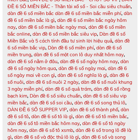
ĐỀ 6 SỐ MIỀN BẮC - Thần tài xổ số - Soi cầu siêu chuẩn
,
dàn đề 6 số miền bắc dàn đề 6 số miền bắc miễn phí
,
dàn
đề 6 số miền bắc là gì
,
dàn đề 6 số miền bắc ngày hôm
nay
,
dàn đề 6 số miền bắc ngày mai
,
dàn đề 6 số miền
bắc online
,
dàn đề 6 số miền bắc siêu vip
,
Dàn đề 6 số
Miền Bắc và 5 cách tính đầu tư sinh lời hiệu quả
,
dàn đề
6 số miền bắc vip
,
Dàn đề 6 số miền phí
,
dàn đề 6 số
miền trung
,
dàn đề 6 số một con lô duy nhất hôm nay
,
dàn đề 6 số nằm ở đâu
,
dàn đề 6 số ngày hôm nay
,
dàn
đề 6 số ngày hôm qua
,
dàn đề 6 số ngày mai
,
dàn đề 6
số ngày mai về con gì
,
dàn đề 6 số nghĩa là gì
,
dàn đề 6
số nuôi
,
dàn đề 6 số nuôi 2 ngày
,
dàn đề 6 số nuôi khung
3 ngày miễn phí
,
dàn đề 6 số quả trám
,
dàn đề 6 số rồng
bạch kim
,
Dàn đề 6 số siêu chuẩn
,
dàn đề 6 số siêu vip
miền bắc
,
dàn đề 6 số soi cầu
,
dàn đề 6 số song thủ lô
,
DÀN ĐỀ 6 SỐ SUPPER VIP
,
dàn đề 6 số thành phố
,
dàn
đề 6 số tô
,
dàn đề 6 số tô là gì
,
dàn đề 6 số tô miền bắc
,
dàn đề 6 số tô miền bắc hôm nay
,
dàn đề 6 số tô ngày
hôm nay
,
dàn đề 6 số tô xsmb
,
dàn đề 6 số trong lô đề là
gì
,
dàn đề 6 số và độc thủ lô là gì
,
dàn đề 6 số và song