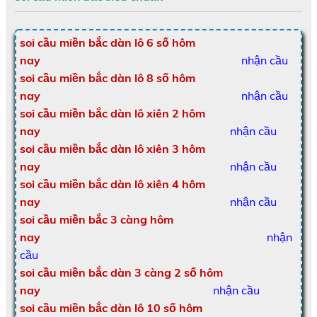
soi cầu miền bắc dàn lô 6 số hôm
nay
nhận cầu
soi cầu miền bắc dàn lô 8 số hôm
nay
nhận cầu
soi cầu miền bắc dàn lô xiên 2 hôm
nay
nhận cầu
soi cầu miền bắc dàn lô xiên 3 hôm
nay
nhận cầu
soi cầu miền bắc dàn lô xiên 4 hôm
nay
nhận cầu
soi cầu miền bắc 3 càng hôm
nay
nhận
cầu
soi cầu miền bắc dàn 3 càng 2 số hôm
nay
nhận cầu
soi cầu miền bắc dàn lô 10 số hôm