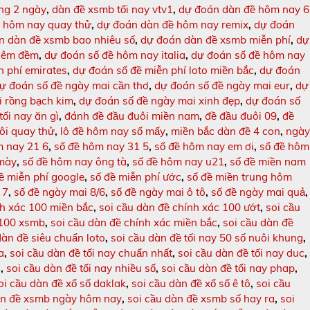
ng 2 ngày
,
dàn đề xsmb tối nay vtv1
,
dự đoán dàn đề hôm nay 6
 hôm nay quay thử
,
dự đoán dàn đề hôm nay remix
,
dự đoán
n dàn đề xsmb bao nhiêu số
,
dự đoán dàn đề xsmb miễn phí
,
dự
y êm đềm
,
dự đoán số đề hôm nay italia
,
dự đoán số đề hôm nay
n phí emirates
,
dự đoán số đề miễn phí loto miền bắc
,
dự đoán
ự đoán số đề ngày mai cần thơ
,
dự đoán số đề ngày mai eur
,
dự
i rồng bạch kim
,
dự đoán số đề ngày mai xinh đẹp
,
dự đoán số
tối nay ăn gì
,
đánh đề đầu đuôi miền nam
,
đề đầu đuôi 09
,
đề
ôi quay thử
,
lô đề hôm nay số mấy
,
miền bắc dàn đề 4 con
,
ngà
m nay 21 6
,
số đề hôm nay 31 5
,
số đề hôm nay em ơi
,
số đề hôm
 mày
,
số đề hôm nay ông tà
,
số đề hôm nay u21
,
số đề miền nam
ề miễn phí google
,
số đề miễn phí ước
,
số đề miền trung hôm
 7
,
số đề ngày mai 8/6
,
số đề ngày mai ô tô
,
số đề ngày mai quả
,
nh xác 100 miền bắc
,
soi cầu dàn đề chính xác 100 ướt
,
soi cầu
 100 xsmb
,
soi cầu dàn đề chính xác miền bắc
,
soi cầu dàn đề
dàn đề siêu chuẩn loto
,
soi cầu dàn đề tối nay 50 số nuôi khung
,
a
,
soi cầu dàn đề tối nay chuẩn nhất
,
soi cầu dàn đề tối nay duc
,
ô
,
soi cầu dàn đề tối nay nhiều số
,
soi cầu dàn đề tối nay phap
,
oi cầu dàn đề xổ số daklak
,
soi cầu dàn đề xổ số ê tô
,
soi cầu
àn đề xsmb ngày hôm nay
,
soi cầu dàn đề xsmb số hay ra
,
soi