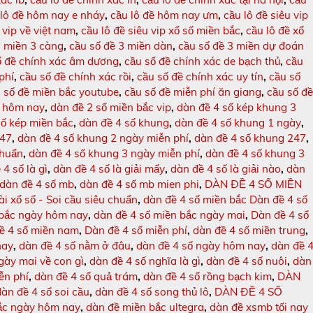
 lô đề hôm nay e nháy
,
cầu lô đề hôm nay ưm
,
cầu lô đề siêu vip
 vip về việt nam
,
cầu lô đề siêu vip xổ số miền bắc
,
cầu lô đề xổ
3 miền 3 càng
,
cầu số đề 3 miền dàn
,
cầu số đề 3 miền dự đoán
ố đề chính xác âm dương
,
cầu số đề chính xác de bạch thủ
,
cầu
phí
,
cầu số đề chính xác rồi
,
cầu số đề chính xác uy tín
,
cầu số
 số đề miền bắc youtube
,
cầu số đề miễn phí ăn giang
,
cầu số đ
ố hôm nay
,
dàn đề 2 số miền bắc vip
,
dàn đề 4 số kép khung 3
số kép miền bắc
,
dàn đề 4 số khung
,
dàn đề 4 số khung 1 ngày
,
247
,
dàn đề 4 số khung 2 ngày miễn phí
,
dàn đề 4 số khung 247
,
chuẩn
,
dàn đề 4 số khung 3 ngày miễn phí
,
dàn đề 4 số khung 3
4 số là gì
,
dàn đề 4 số là giải mấy
,
dàn đề 4 số là giải nào
,
dàn
dàn đề 4 số mb
,
dàn đề 4 số mb mien phi
,
DÀN ĐỀ 4 SỐ MIỀN
 xổ số - Soi cầu siêu chuẩn
,
dàn đề 4 số miền bắc Dàn đề 4 số
 bắc ngày hôm nay
,
dàn đề 4 số miền bắc ngày mai
,
Dàn đề 4 số
ề 4 số miền nam
,
Dàn đề 4 số miễn phí
,
dàn đề 4 số miền trung
,
nay
,
dàn đề 4 số nằm ở đâu
,
dàn đề 4 số ngày hôm nay
,
dàn đề 
gày mai về con gì
,
dàn đề 4 số nghĩa là gì
,
dàn đề 4 số nuôi
,
dàn
ễn phí
,
dàn đề 4 số quả trám
,
dàn đề 4 số rồng bạch kim
,
DÀN
dàn đề 4 số soi cầu
,
dàn đề 4 số song thủ lô
,
DÀN ĐỀ 4 SỐ
ắc ngày hôm nay
,
dàn đề miền bắc ultegra
,
dàn đề xsmb tối nay