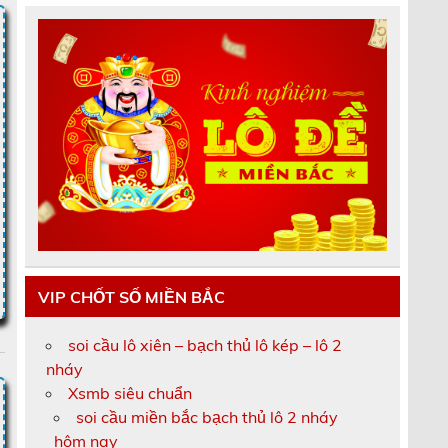
VIP CHỐT SỐ MIỀN BẮC
soi cầu lô xiên – bạch thủ lô kép – lô 2
nháy
Xsmb siêu chuẩn
soi cầu miền bắc bạch thủ lô 2 nháy
hôm nay