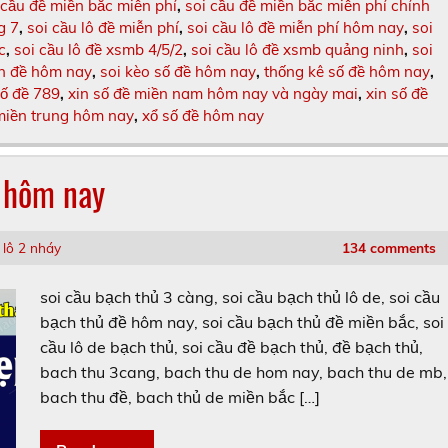
 cầu đề miền bắc miễn phí
,
soi cầu đề miền bắc miễn phí chính
g 7
,
soi cầu lô đề miễn phí
,
soi cầu lô đề miễn phí hôm nay
,
soi
c
,
soi cầu lô đề xsmb 4/5/2
,
soi cầu lô đề xsmb quảng ninh
,
soi
àn đề hôm nay
,
soi kèo số đề hôm nay
,
thống kê số đề hôm nay
,
số đề 789
,
xin số đề miền nam hôm nay và ngày mai
,
xin số đề
 miền trung hôm nay
,
xổ số đề hôm nay
 hôm nay
 lô 2 nháy
134 comments
soi cầu bạch thủ 3 càng, soi cầu bạch thủ lô de, soi cầu
bạch thủ đề hôm nay, soi cầu bạch thủ đề miền bắc, soi
cầu lô de bạch thủ, soi cầu đề bạch thủ, đề bạch thủ,
bach thu 3cang, bach thu de hom nay, bach thu de mb,
bach thu đề, bach thủ de miền bắc […]