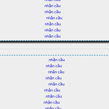
nhận cầu
nhận cầu
nhận cầu
nhận cầu
nhận cầu
nhận cầu
nhận cầu
nhận cầu
nhận cầu
nhận cầu
nhận cầu
nhận cầu
nhận cầu
nhận cầu
nhận cầu