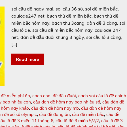
soi cầu đề ngày mai, soi cầu 36 số, soi đề miền bắc,
caulode247 net, bạch thủ đề miền bắc, bạch thủ đề
miền bắc hôm nay, bach thu 3cang, dàn đề 3 càng, soi
cầu lô de, soi cầu đề miền bắc hôm nay, caulode 247
net, dàn đề đầu đuôi khung 3 ngày, soi cầu lô 3 càng,
[…]
Read more
 đề miễn phí ăn
,
cách chơi đề đầu đuôi
,
cách soi cầu lô đề chính
y bao nhiêu con
,
cầu dàn đề hôm nay bao nhiêu số
,
cầu dàn đề
ề hôm nay khảo
,
cầu dàn đề hôm nay mb
,
cầu dàn đề hôm nay
n đề xổ số olympic
,
cầu đề đang ăn
,
cầu đề miền bắc
,
cầu đề
cầu lô đề 3 miền 11 tháng 6
,
cầu lô đề 3 miền 5/7/2
,
cầu lô đề 3
xác ib
,
cầu lô đề chính xác in
,
cầu lô đề chính xác tại hà nội
,
cầu