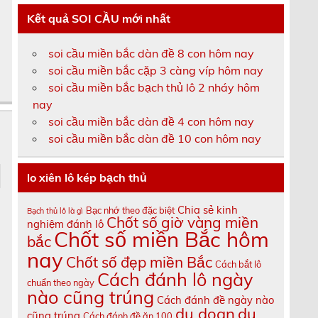
Kết quả SOI CẦU mới nhất
soi cầu miền bắc dàn đề 8 con hôm nay
soi cầu miền bắc cặp 3 càng víp hôm nay
soi cầu miền bắc bạch thủ lô 2 nháy hôm
nay
soi cầu miền bắc dàn đề 4 con hôm nay
soi cầu miền bắc dàn đề 10 con hôm nay
lo xiên lô kép bạch thủ
Chia sẻ kinh
Bạc nhớ theo đặc biệt
Bạch thủ lô là gì
Chốt số giờ vàng miền
nghiệm đánh lô
Chốt số miền Bắc hôm
bắc
nay
Chốt số đẹp miền Bắc
Cách bắt lô
Cách đánh lô ngày
chuẩn theo ngày
nào cũng trúng
Cách đánh đề ngày nào
du doan
du
cũng trúng
Cách đánh đề ăn 100