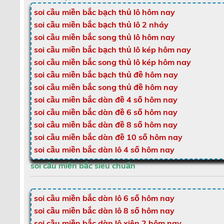
soi cầu miền bắc bạch thủ lô hôm nay
soi cầu miền bắc bạch thủ lô 2 nháy
soi cầu miền bắc song thủ lô hôm nay
soi cầu miền bắc bạch thủ lô kép hôm nay
soi cầu miền bắc song thủ lô kép hôm nay
soi cầu miền bắc bạch thủ đề hôm nay
soi cầu miền bắc song thủ đề hôm nay
soi cầu miền bắc dàn đề 4 số hôm nay
soi cầu miền bắc dàn đề 6 số hôm nay
soi cầu miền bắc dàn đề 8 số hôm nay
soi cầu miền bắc dàn đề 10 số hôm nay
soi cầu miền bắc dàn lô 4 số hôm nay
soi cầu miền bắc siêu chuẩn
soi cầu miền bắc dàn lô 6 số hôm nay
soi cầu miền bắc dàn lô 8 số hôm nay
soi cầu miền bắc dàn lô xiên 2 hôm nay