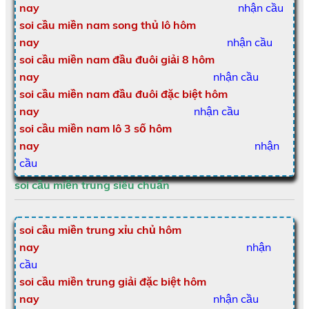
nay
nhận cầu
soi cầu miền nam song thủ lô hôm
nay
nhận cầu
soi cầu miền nam đầu đuôi giải 8 hôm
nay
nhận cầu
soi cầu miền nam đầu đuôi đặc biệt hôm
nay
nhận cầu
soi cầu miền nam lô 3 số hôm
nay
nhận
cầu
soi cầu miền trung siêu chuẩn
soi cầu miền trung xỉu chủ hôm
nay
nhận
cầu
soi cầu miền trung giải đặc biệt hôm
nay
nhận cầu