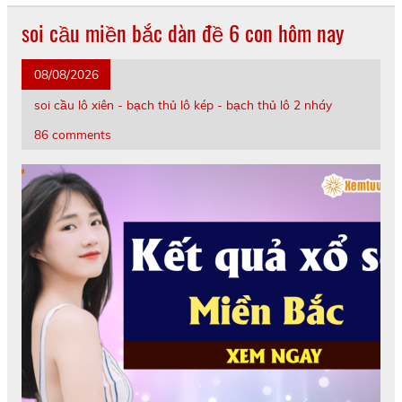
soi cầu miền bắc dàn đề 6 con hôm nay
08/08/2026
soi cầu lô xiên - bạch thủ lô kép - bạch thủ lô 2 nháy
86 comments