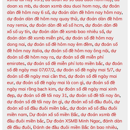
doan xs mb
,
du doan xsmb dau duoi hom nay
,
dự đoán
dàn đề hôm nay 6 số
,
dự đoán dàn đề hôm nay hôm nay
,
dự đoán dàn đề hôm nay quay thử
,
dự đoán dàn đề hôm
nay remix
,
dự đoán dàn đề xổ số hcm
,
dự đoán dàn đề
xổ số uy tín
,
dự đoán dàn đề xsmb bao nhiêu số
,
dự
đoán dàn đề xsmb miễn phí
,
dự đoán số đề hôm nay
dong nai
,
dự đoán số đề hôm nay êm đềm
,
dự đoán số
đề hôm nay italia
,
dự đoán số đề hôm nay ông nội
,
dự
đoán số đề hôm nay ra
,
dự đoán số đề miễn phí
emirates
,
dự đoán số đề miễn phí loto miền bắc
,
dự đoán
số đề ngày mai 07/07/2
,
dự đoán số đề ngày mai 5/7
,
dự
đoán số đề ngày mai cần thơ
,
dự đoán số đề ngày mai
eur
,
dự đoán số đề ngày mai là con gì
,
dự đoán số đề
ngày mai rồng bạch kim
,
dự đoán số đề ngày mai xinh
đẹp
,
dự đoán số đề tối nay 31
,
dự đoán số đề tối nay ăn
,
dự đoán số đề tối nay ăn gì
,
dự đoán xổ số đầu đuôi
,
dự
đoán xổ số đầu đuôi miền bắc
,
dự đoán xổ số đầu đuôi
miền nam
,
Dự đoán xổ số miền Bắc
,
dự đoán xsmb đề
đầu đuôi miền bắc
,
Dự đoán XSMB Minh Ngọc
,
đánh dàn
đề đầu đuôi
,
Đánh de đầu đuôi miền Bắc ăn bao nhiêu
,