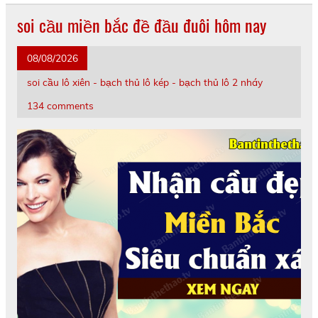
soi cầu miền bắc đề đầu đuôi hôm nay
08/08/2026
soi cầu lô xiên - bạch thủ lô kép - bạch thủ lô 2 nháy
134 comments