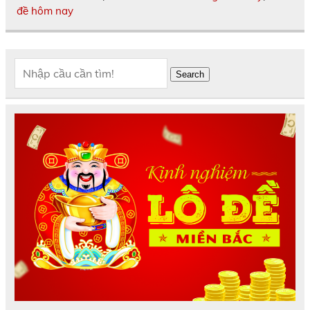
đề hôm nay
Search