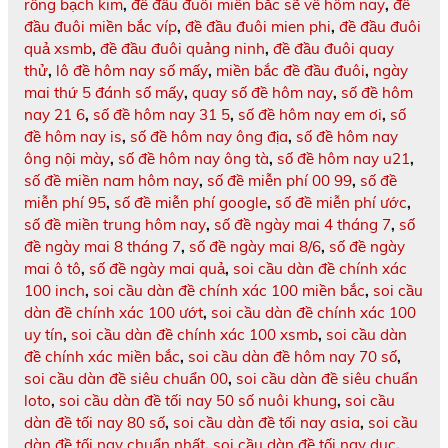
rồng bạch kim
,
đề đầu đuôi miền bắc sẽ về hôm nay
,
đề
đầu đuôi miền bắc víp
,
đề đầu đuôi mien phi
,
đề đầu đuôi
quả xsmb
,
đề đầu đuôi quảng ninh
,
đề đầu đuôi quay
thử
,
lô đề hôm nay số mấy
,
miền bắc đề đầu đuôi
,
ngày
mai thứ 5 đánh số mấy
,
quay số đề hôm nay
,
số đề hôm
nay 21 6
,
số đề hôm nay 31 5
,
số đề hôm nay em ơi
,
số
đề hôm nay is
,
số đề hôm nay ông địa
,
số đề hôm nay
ông nội mày
,
số đề hôm nay ông tà
,
số đề hôm nay u21
,
số đề miền nam hôm nay
,
số đề miễn phí 00 99
,
số đề
miễn phí 95
,
số đề miễn phí google
,
số đề miễn phí ước
,
số đề miền trung hôm nay
,
số đề ngày mai 4 tháng 7
,
số
đề ngày mai 8 tháng 7
,
số đề ngày mai 8/6
,
số đề ngày
mai ô tô
,
số đề ngày mai quả
,
soi cầu dàn đề chính xác
100 inch
,
soi cầu dàn đề chính xác 100 miền bắc
,
soi cầu
dàn đề chính xác 100 ướt
,
soi cầu dàn đề chính xác 100
uy tín
,
soi cầu dàn đề chính xác 100 xsmb
,
soi cầu dàn
đề chính xác miền bắc
,
soi cầu dàn đề hôm nay 70 số
,
soi cầu dàn đề siêu chuẩn 00
,
soi cầu dàn đề siêu chuẩn
loto
,
soi cầu dàn đề tối nay 50 số nuôi khung
,
soi cầu
dàn đề tối nay 80 số
,
soi cầu dàn đề tối nay asia
,
soi cầu
dàn đề tối nay chuẩn nhất
,
soi cầu dàn đề tối nay duc
,