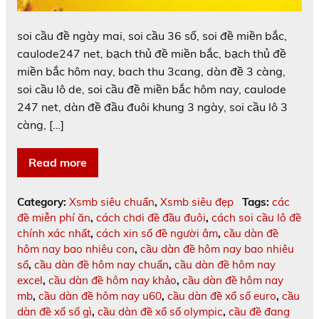
soi cầu đề ngày mai, soi cầu 36 số, soi đề miền bắc,
caulode247 net, bạch thủ đề miền bắc, bạch thủ đề
miền bắc hôm nay, bach thu 3cang, dàn đề 3 càng,
soi cầu lô de, soi cầu đề miền bắc hôm nay, caulode
247 net, dàn đề đầu đuôi khung 3 ngày, soi cầu lô 3
càng, […]
Read more
Category:
Xsmb siêu chuẩn
,
Xsmb siêu đẹp
Tags:
các
đề miễn phí ăn
,
cách chơi đề đầu đuôi
,
cách soi cầu lô đề
chính xác nhất
,
cách xin số đề người âm
,
cầu dàn đề
hôm nay bao nhiêu con
,
cầu dàn đề hôm nay bao nhiêu
số
,
cầu dàn đề hôm nay chuẩn
,
cầu dàn đề hôm nay
excel
,
cầu dàn đề hôm nay khảo
,
cầu dàn đề hôm nay
mb
,
cầu dàn đề hôm nay u60
,
cầu dàn đề xổ số euro
,
cầu
dàn đề xổ số gì
,
cầu dàn đề xổ số olympic
,
cầu đề đang