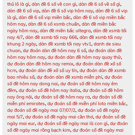
thủ lô là gì
,
dàn đề 6 số về con gì
,
dàn đề 6 số về số gì
,
dàn đề 6 số vip
,
dàn đề 6 số vip hôm nay
,
dàn đề 6 số vip
là gì
,
dàn đề 6 số vip miền bắc
,
dàn đề 6 số vip miền bắc
hôm nay
,
dàn đề 6 số xsmb chuẩn
,
dàn đề miền bắc
ngày hôm nay
,
dàn đề miền bắc ultegra
,
dàn đề xsmb tối
nay 4/7
,
dàn đề xsmb tối nay 666
,
dàn đề xsmb tối nay
khung 2 ngày
,
dàn đề xsmb tối nay vtv1
,
danh de sieu
chuan
,
dự đoán dàn đề hôm nay 6 số
,
dự đoán dàn đề
hôm nay hôm nay
,
dự đoán dàn đề hôm nay quay thử
,
dự đoán dàn đề hôm nay remix
,
dự đoán dàn đề xổ số
hcm
,
dự đoán dàn đề xổ số uy tín
,
dự đoán dàn đề xsmb
bao nhiêu số
,
dự đoán dàn đề xsmb miễn phí
,
dự đoán
số đề hôm nay dong nai
,
dự đoán số đề hôm nay êm
đềm
,
dự đoán số đề hôm nay italia
,
dự đoán số đề hôm
nay ông nội
,
dự đoán số đề hôm nay ra
,
dự đoán số đề
miễn phí emirates
,
dự đoán số đề miễn phí loto miền bắc
,
dự đoán số đề ngày mai 07/07/2
,
dự đoán số đề ngày
mai 5/7
,
dự đoán số đề ngày mai cần thơ
,
dự đoán số đề
ngày mai eur
,
dự đoán số đề ngày mai là con gì
,
dự đoán
số đề ngày mai rồng bạch kim
,
dự đoán số đề ngày mai