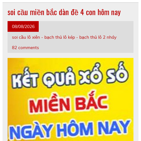
soi cầu miền bắc dàn đề 4 con hôm nay
08/08/2026
soi cầu lô xiên - bạch thủ lô kép - bạch thủ lô 2 nháy
82 comments