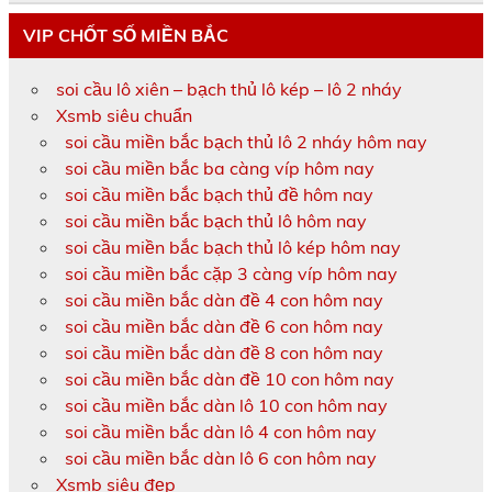
VIP CHỐT SỐ MIỀN BẮC
soi cầu lô xiên – bạch thủ lô kép – lô 2 nháy
Xsmb siêu chuẩn
soi cầu miền bắc bạch thủ lô 2 nháy hôm nay
soi cầu miền bắc ba càng víp hôm nay
soi cầu miền bắc bạch thủ đề hôm nay
soi cầu miền bắc bạch thủ lô hôm nay
soi cầu miền bắc bạch thủ lô kép hôm nay
soi cầu miền bắc cặp 3 càng víp hôm nay
soi cầu miền bắc dàn đề 4 con hôm nay
soi cầu miền bắc dàn đề 6 con hôm nay
soi cầu miền bắc dàn đề 8 con hôm nay
soi cầu miền bắc dàn đề 10 con hôm nay
soi cầu miền bắc dàn lô 10 con hôm nay
soi cầu miền bắc dàn lô 4 con hôm nay
soi cầu miền bắc dàn lô 6 con hôm nay
Xsmb siêu đẹp