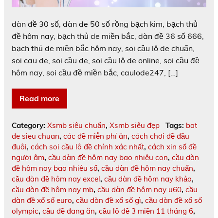
dàn đề 30 số, dàn de 50 số rồng bạch kim, bạch thủ
đề hôm nay, bạch thủ de miền bắc, dàn đề 36 số 666,
bạch thủ de miền bắc hôm nay, soi cầu lô de chuẩn,
soi cau de, soi cầu de, soi cầu lô de online, soi cầu đề
hôm nay, soi cầu đề miền bắc, caulode247, […]
Read more
Category:
Xsmb siêu chuẩn
,
Xsmb siêu đẹp
Tags:
bat
de sieu chuan
,
các đề miễn phí ăn
,
cách chơi đề đầu
đuôi
,
cách soi cầu lô đề chính xác nhất
,
cách xin số đề
người âm
,
cầu dàn đề hôm nay bao nhiêu con
,
cầu dàn
đề hôm nay bao nhiêu số
,
cầu dàn đề hôm nay chuẩn
,
cầu dàn đề hôm nay excel
,
cầu dàn đề hôm nay khảo
,
cầu dàn đề hôm nay mb
,
cầu dàn đề hôm nay u60
,
cầu
dàn đề xổ số euro
,
cầu dàn đề xổ số gì
,
cầu dàn đề xổ số
olympic
,
cầu đề đang ăn
,
cầu lô đề 3 miền 11 tháng 6
,