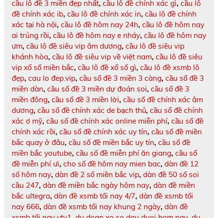
cầu lô đề 3 miền đẹp nhất
,
cầu lô đề chính xác gì
,
cầu lô
đề chính xác ib
,
cầu lô đề chính xác in
,
cầu lô đề chính
xác tại hà nội
,
cầu lô đề hôm nay 24h
,
cầu lô đề hôm nay
ai trúng rồi
,
cầu lô đề hôm nay e nháy
,
cầu lô đề hôm nay
ưm
,
cầu lô đề siêu vip âm dương
,
cầu lô đề siêu vip
khánh hòa
,
cầu lô đề siêu vip về việt nam
,
cầu lô đề siêu
vip xổ số miền bắc
,
cầu lô đề xổ số gì
,
cầu lô đề xsmb lô
đẹp
,
cau lo đep.vip
,
cầu số đề 3 miền 3 càng
,
cầu số đề 3
miền dàn
,
cầu số đề 3 miền dự đoán soi
,
cầu số đề 3
miền đông
,
cầu số đề 3 miền lời
,
cầu số đề chính xác âm
dương
,
cầu số đề chính xác de bạch thủ
,
cầu số đề chính
xác ơ mỹ
,
cầu số đề chính xác online miễn phí
,
cầu số đề
chính xác rồi
,
cầu số đề chính xác uy tín
,
cầu số đề miền
bắc quay ở đâu
,
cầu số đề miền bắc uy tín
,
cầu số đề
miền bắc youtube
,
cầu số đề miễn phí ăn giang
,
cầu số
đề miễn phí ưi
,
cho số đề hôm nay mien bac
,
dàn đề 12
số hôm nay
,
dàn đề 2 số miền bắc vip
,
dàn đề 50 số soi
cầu 247
,
dàn đề miền bắc ngày hôm nay
,
dàn đề miền
bắc ultegra
,
dàn đề xsmb tối nay 4/7
,
dàn đề xsmb tối
nay 666
,
dàn đề xsmb tối nay khung 2 ngày
,
dàn đề
xsmb tối nay vtv1
,
du doan xo so dau duoi hom nay
,
du