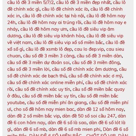
cầu lô đề 3 miền 5/7/2
,
cầu lô đề 3 miền đẹp nhất
,
cầu lô
đề chính xác gì
,
cầu lô đề chính xác ib
,
cầu lô đề chính
xác in
,
cầu lô đề chính xác tại hà nội
,
cầu lô đề hôm nay
24h
,
cầu lô đề hôm nay ai trúng rồi
,
cầu lô đề hôm nay e
nháy
,
cầu lô đề hôm nay ưm
,
cầu lô đề siêu vip âm
dương
,
cầu lô đề siêu vip khánh hòa
,
cầu lô đề siêu vip
về việt nam
,
cầu lô đề siêu vip xổ số miền bắc
,
cầu lô đề
xổ số gì
,
cầu lô đề xsmb lô đẹp
,
cau lo đep.vip
,
cau sieu
chuan
,
cầu số đề 3 miền 3 càng
,
cầu số đề 3 miền dàn
,
cầu số đề 3 miền dự đoán soi
,
cầu số đề 3 miền đông
,
cầu số đề 3 miền lời
,
cầu số đề chính xác âm dương
,
cầu
số đề chính xác de bạch thủ
,
cầu số đề chính xác ơ mỹ
,
cầu số đề chính xác online miễn phí
,
cầu số đề chính xác
rồi
,
cầu số đề chính xác uy tín
,
cầu số đề miền bắc quay
ở đâu
,
cầu số đề miền bắc uy tín
,
cầu số đề miền bắc
youtube
,
cầu số đề miễn phí ăn giang
,
cầu số đề miễn phí
ưi
,
cho số đề hôm nay mien bac
,
dàn đề 12 số hôm nay
,
dàn đề 2 số miền bắc vip
,
dàn đề 50 số soi cầu 247
,
dàn
đề 6 con hôm nay
,
dàn đề 6 số là sao
,
dàn đề 6 số lót là
gì
,
dàn đề 6 số mb
,
dàn đề 6 số mb mien phi
,
Dàn đề 6 số
miền Bắc
,
DÀN ĐỀ 6 SỐ MIỀN BẮC - CHỐT SỐ VIP
,
DÀN