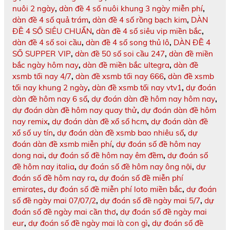
nuôi 2 ngày
,
dàn đề 4 số nuôi khung 3 ngày miễn phí
,
dàn đề 4 số quả trám
,
dàn đề 4 số rồng bạch kim
,
DÀN
ĐỀ 4 SỐ SIÊU CHUẨN
,
dàn đề 4 số siêu vip miền bắc
,
dàn đề 4 số soi cầu
,
dàn đề 4 số song thủ lô
,
DÀN ĐỀ 4
SỐ SUPPER VIP
,
dàn đề 50 số soi cầu 247
,
dàn đề miền
bắc ngày hôm nay
,
dàn đề miền bắc ultegra
,
dàn đề
xsmb tối nay 4/7
,
dàn đề xsmb tối nay 666
,
dàn đề xsmb
tối nay khung 2 ngày
,
dàn đề xsmb tối nay vtv1
,
dự đoán
dàn đề hôm nay 6 số
,
dự đoán dàn đề hôm nay hôm nay
,
dự đoán dàn đề hôm nay quay thử
,
dự đoán dàn đề hôm
nay remix
,
dự đoán dàn đề xổ số hcm
,
dự đoán dàn đề
xổ số uy tín
,
dự đoán dàn đề xsmb bao nhiêu số
,
dự
đoán dàn đề xsmb miễn phí
,
dự đoán số đề hôm nay
dong nai
,
dự đoán số đề hôm nay êm đềm
,
dự đoán số
đề hôm nay italia
,
dự đoán số đề hôm nay ông nội
,
dự
đoán số đề hôm nay ra
,
dự đoán số đề miễn phí
emirates
,
dự đoán số đề miễn phí loto miền bắc
,
dự đoán
số đề ngày mai 07/07/2
,
dự đoán số đề ngày mai 5/7
,
dự
đoán số đề ngày mai cần thơ
,
dự đoán số đề ngày mai
eur
,
dự đoán số đề ngày mai là con gì
,
dự đoán số đề