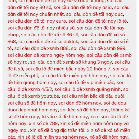
loto
,
soi cầu dàn đề tối nay 50 số nuôi khung
,
soi cầu
dàn đề tối nay 80 số
,
soi cầu dàn đề tối nay asia
,
soi cầu
dàn đề tối nay chuẩn nhất
,
soi cầu dàn đề tối nay duc
,
soi cầu dàn đề tối nay euro
,
soi cầu dàn đề tối nay lô tô
,
soi cầu dàn đề tối nay nhiều số
,
soi cầu dàn đề tối nay
phap
,
soi cầu dàn đề xổ số 36 số
,
soi cầu dàn đề xổ số
868
,
soi cầu dàn đề xổ số daklak
,
soi cầu dàn đề xổ số ê
tô
,
soi cầu dàn đề xsmb 888
,
soi cầu dàn đề xsmb 999
,
soi cầu dàn đề xsmb ngày hôm nay
,
soi cầu dàn đề xsmb
số hay ra
,
soi cầu dàn đề xsmb số khung 3 ngày
,
soi cầu
đề ít số
,
soi cầu lô đề miền bắc ngày 20 tháng 7
,
soi cầu
lô đề miễn phí
,
soi cầu lô đề miễn phí hôm nay
,
soi cầu lô
đề tiền giang hôm nay
,
soi cầu lô đề vip miền bắc
,
soi
cầu lô đề xsmb 4/5/2
,
soi cầu lô đề xsmb quảng ninh
,
soi
cầu lô đề xsmb youtube
,
soi cầu miền bắc đề đầu đuôi
,
soi cầu số đề hôm nay
,
soi dàn đề hôm nay
,
soi de dau
duoi dep nhat hom nay
,
soi kèo số đề hôm nay
,
thống kê
số đề hôm nay
,
tư vấn số đề hôm nay
,
xem soi cầu lô đề
hôm nay
,
xin số đề 789
,
xin số đề miền nam hôm nay và
ngày mai
,
xin số đề ông địa thần tài
,
xin số đề xổ số miền
bắc
,
xin số lô đề miền trung hôm nay
,
xổ số đề hôm nay
,