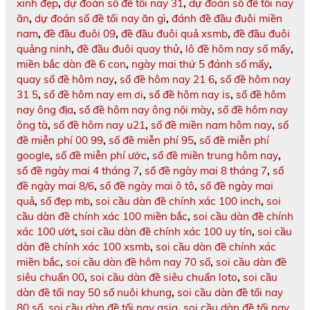
xinh đẹp
,
dự đoán số đề tối nay 31
,
dự đoán số đề tối nay
ăn
,
dự đoán số đề tối nay ăn gì
,
đánh đề đầu đuôi miền
nam
,
đề đầu đuôi 09
,
đề đầu đuôi quả xsmb
,
đề đầu đuôi
quảng ninh
,
đề đầu đuôi quay thử
,
lô đề hôm nay số mấy
,
miền bắc dàn đề 6 con
,
ngày mai thứ 5 đánh số mấy
,
quay số đề hôm nay
,
số đề hôm nay 21 6
,
số đề hôm nay
31 5
,
số đề hôm nay em ơi
,
số đề hôm nay is
,
số đề hôm
nay ông địa
,
số đề hôm nay ông nội mày
,
số đề hôm nay
ông tà
,
số đề hôm nay u21
,
số đề miền nam hôm nay
,
số
đề miễn phí 00 99
,
số đề miễn phí 95
,
số đề miễn phí
google
,
số đề miễn phí ước
,
số đề miền trung hôm nay
,
số đề ngày mai 4 tháng 7
,
số đề ngày mai 8 tháng 7
,
số
đề ngày mai 8/6
,
số đề ngày mai ô tô
,
số đề ngày mai
quả
,
số đẹp mb
,
soi cầu dàn đề chính xác 100 inch
,
soi
cầu dàn đề chính xác 100 miền bắc
,
soi cầu dàn đề chính
xác 100 ướt
,
soi cầu dàn đề chính xác 100 uy tín
,
soi cầu
dàn đề chính xác 100 xsmb
,
soi cầu dàn đề chính xác
miền bắc
,
soi cầu dàn đề hôm nay 70 số
,
soi cầu dàn đề
siêu chuẩn 00
,
soi cầu dàn đề siêu chuẩn loto
,
soi cầu
dàn đề tối nay 50 số nuôi khung
,
soi cầu dàn đề tối nay
80 số
,
soi cầu dàn đề tối nay asia
,
soi cầu dàn đề tối nay