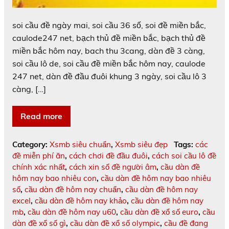
soi cầu đề ngày mai, soi cầu 36 số, soi đề miền bắc,
caulode247 net, bạch thủ đề miền bắc, bạch thủ đề
miền bắc hôm nay, bach thu 3cang, dàn đề 3 càng,
soi cầu lô de, soi cầu đề miền bắc hôm nay, caulode
247 net, dàn đề đầu đuôi khung 3 ngày, soi cầu lô 3
càng, […]
Read more
Category:
Xsmb siêu chuẩn
,
Xsmb siêu đẹp
Tags:
các
đề miễn phí ăn
,
cách chơi đề đầu đuôi
,
cách soi cầu lô đề
chính xác nhất
,
cách xin số đề người âm
,
cầu dàn đề
hôm nay bao nhiêu con
,
cầu dàn đề hôm nay bao nhiêu
số
,
cầu dàn đề hôm nay chuẩn
,
cầu dàn đề hôm nay
excel
,
cầu dàn đề hôm nay khảo
,
cầu dàn đề hôm nay
mb
,
cầu dàn đề hôm nay u60
,
cầu dàn đề xổ số euro
,
cầu
dàn đề xổ số gì
,
cầu dàn đề xổ số olympic
,
cầu đề đang