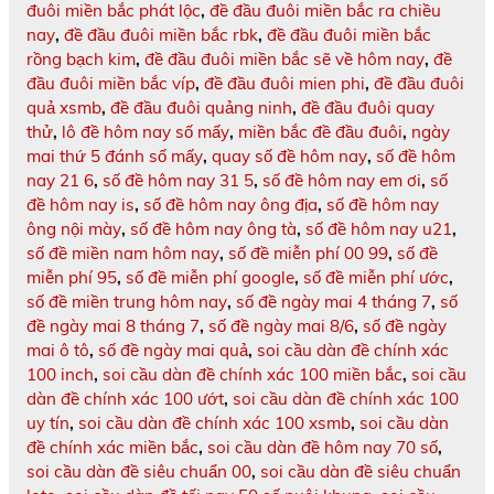
đuôi miền bắc phát lộc
,
đề đầu đuôi miền bắc ra chiều
nay
,
đề đầu đuôi miền bắc rbk
,
đề đầu đuôi miền bắc
rồng bạch kim
,
đề đầu đuôi miền bắc sẽ về hôm nay
,
đề
đầu đuôi miền bắc víp
,
đề đầu đuôi mien phi
,
đề đầu đuôi
quả xsmb
,
đề đầu đuôi quảng ninh
,
đề đầu đuôi quay
thử
,
lô đề hôm nay số mấy
,
miền bắc đề đầu đuôi
,
ngày
mai thứ 5 đánh số mấy
,
quay số đề hôm nay
,
số đề hôm
nay 21 6
,
số đề hôm nay 31 5
,
số đề hôm nay em ơi
,
số
đề hôm nay is
,
số đề hôm nay ông địa
,
số đề hôm nay
ông nội mày
,
số đề hôm nay ông tà
,
số đề hôm nay u21
,
số đề miền nam hôm nay
,
số đề miễn phí 00 99
,
số đề
miễn phí 95
,
số đề miễn phí google
,
số đề miễn phí ước
,
số đề miền trung hôm nay
,
số đề ngày mai 4 tháng 7
,
số
đề ngày mai 8 tháng 7
,
số đề ngày mai 8/6
,
số đề ngày
mai ô tô
,
số đề ngày mai quả
,
soi cầu dàn đề chính xác
100 inch
,
soi cầu dàn đề chính xác 100 miền bắc
,
soi cầu
dàn đề chính xác 100 ướt
,
soi cầu dàn đề chính xác 100
uy tín
,
soi cầu dàn đề chính xác 100 xsmb
,
soi cầu dàn
đề chính xác miền bắc
,
soi cầu dàn đề hôm nay 70 số
,
soi cầu dàn đề siêu chuẩn 00
,
soi cầu dàn đề siêu chuẩn