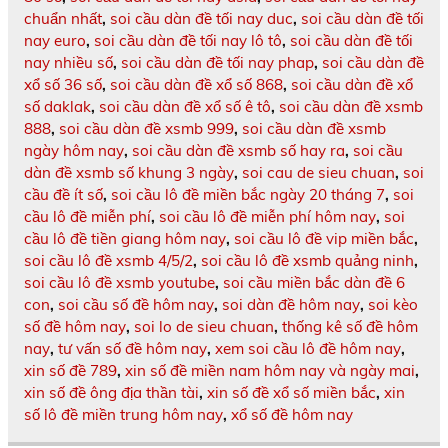
chuẩn nhất
,
soi cầu dàn đề tối nay duc
,
soi cầu dàn đề tối
nay euro
,
soi cầu dàn đề tối nay lô tô
,
soi cầu dàn đề tối
nay nhiều số
,
soi cầu dàn đề tối nay phap
,
soi cầu dàn đề
xổ số 36 số
,
soi cầu dàn đề xổ số 868
,
soi cầu dàn đề xổ
số daklak
,
soi cầu dàn đề xổ số ê tô
,
soi cầu dàn đề xsmb
888
,
soi cầu dàn đề xsmb 999
,
soi cầu dàn đề xsmb
ngày hôm nay
,
soi cầu dàn đề xsmb số hay ra
,
soi cầu
dàn đề xsmb số khung 3 ngày
,
soi cau de sieu chuan
,
soi
cầu đề ít số
,
soi cầu lô đề miền bắc ngày 20 tháng 7
,
soi
cầu lô đề miễn phí
,
soi cầu lô đề miễn phí hôm nay
,
soi
cầu lô đề tiền giang hôm nay
,
soi cầu lô đề vip miền bắc
,
soi cầu lô đề xsmb 4/5/2
,
soi cầu lô đề xsmb quảng ninh
,
soi cầu lô đề xsmb youtube
,
soi cầu miền bắc dàn đề 6
con
,
soi cầu số đề hôm nay
,
soi dàn đề hôm nay
,
soi kèo
số đề hôm nay
,
soi lo de sieu chuan
,
thống kê số đề hôm
nay
,
tư vấn số đề hôm nay
,
xem soi cầu lô đề hôm nay
,
xin số đề 789
,
xin số đề miền nam hôm nay và ngày mai
,
xin số đề ông địa thần tài
,
xin số đề xổ số miền bắc
,
xin
số lô đề miền trung hôm nay
,
xổ số đề hôm nay