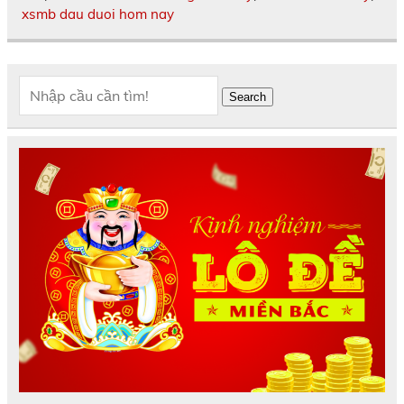
xsmb dau duoi hom nay
Search