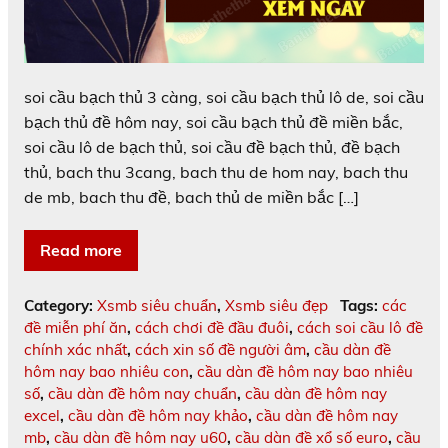
soi cầu bạch thủ 3 càng, soi cầu bạch thủ lô de, soi cầu
bạch thủ đề hôm nay, soi cầu bạch thủ đề miền bắc,
soi cầu lô de bạch thủ, soi cầu đề bạch thủ, đề bạch
thủ, bach thu 3cang, bach thu de hom nay, bach thu
de mb, bach thu đề, bach thủ de miền bắc […]
Read more
Category:
Xsmb siêu chuẩn
,
Xsmb siêu đẹp
Tags:
các
đề miễn phí ăn
,
cách chơi đề đầu đuôi
,
cách soi cầu lô đề
chính xác nhất
,
cách xin số đề người âm
,
cầu dàn đề
hôm nay bao nhiêu con
,
cầu dàn đề hôm nay bao nhiêu
số
,
cầu dàn đề hôm nay chuẩn
,
cầu dàn đề hôm nay
excel
,
cầu dàn đề hôm nay khảo
,
cầu dàn đề hôm nay
mb
,
cầu dàn đề hôm nay u60
,
cầu dàn đề xổ số euro
,
cầu