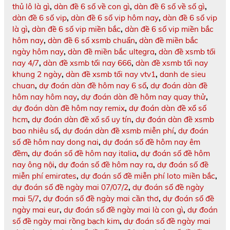
thủ lô là gì
,
dàn đề 6 số về con gì
,
dàn đề 6 số về số gì
,
dàn đề 6 số vip
,
dàn đề 6 số vip hôm nay
,
dàn đề 6 số vip
là gì
,
dàn đề 6 số vip miền bắc
,
dàn đề 6 số vip miền bắc
hôm nay
,
dàn đề 6 số xsmb chuẩn
,
dàn đề miền bắc
ngày hôm nay
,
dàn đề miền bắc ultegra
,
dàn đề xsmb tối
nay 4/7
,
dàn đề xsmb tối nay 666
,
dàn đề xsmb tối nay
khung 2 ngày
,
dàn đề xsmb tối nay vtv1
,
danh de sieu
chuan
,
dự đoán dàn đề hôm nay 6 số
,
dự đoán dàn đề
hôm nay hôm nay
,
dự đoán dàn đề hôm nay quay thử
,
dự đoán dàn đề hôm nay remix
,
dự đoán dàn đề xổ số
hcm
,
dự đoán dàn đề xổ số uy tín
,
dự đoán dàn đề xsmb
bao nhiêu số
,
dự đoán dàn đề xsmb miễn phí
,
dự đoán
số đề hôm nay dong nai
,
dự đoán số đề hôm nay êm
đềm
,
dự đoán số đề hôm nay italia
,
dự đoán số đề hôm
nay ông nội
,
dự đoán số đề hôm nay ra
,
dự đoán số đề
miễn phí emirates
,
dự đoán số đề miễn phí loto miền bắc
,
dự đoán số đề ngày mai 07/07/2
,
dự đoán số đề ngày
mai 5/7
,
dự đoán số đề ngày mai cần thơ
,
dự đoán số đề
ngày mai eur
,
dự đoán số đề ngày mai là con gì
,
dự đoán
số đề ngày mai rồng bạch kim
,
dự đoán số đề ngày mai