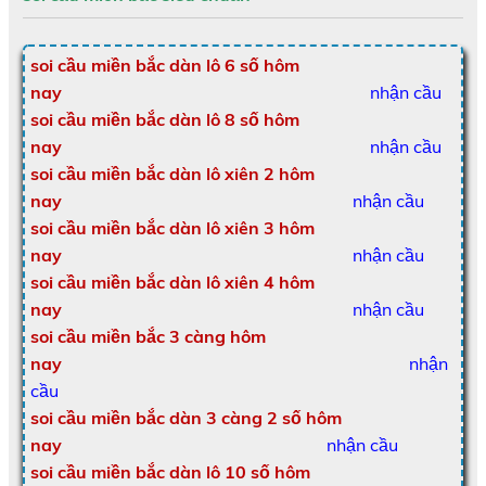
soi cầu miền bắc dàn lô 6 số hôm
nay
nhận cầu
soi cầu miền bắc dàn lô 8 số hôm
nay
nhận cầu
soi cầu miền bắc dàn lô xiên 2 hôm
nay
nhận cầu
soi cầu miền bắc dàn lô xiên 3 hôm
nay
nhận cầu
soi cầu miền bắc dàn lô xiên 4 hôm
nay
nhận cầu
soi cầu miền bắc 3 càng hôm
nay
nhận
cầu
soi cầu miền bắc dàn 3 càng 2 số hôm
nay
nhận cầu
soi cầu miền bắc dàn lô 10 số hôm