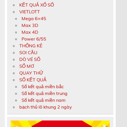
KẾT QUẢ XỔ SỐ
VIETLOTT
Mega 6×45
Max 3D
Max 4D
ề
Power 6/55
THỐNG KÊ
SOI CẦU
DÒ VÉ SỐ
SỔ MƠ
QUAY THỬ
SỐ KẾT QUẢ
Số kết quả miền bắc
Số kết quả miền trung
4
Số kết quả miền nam
bạch thủ lô khung 2 ngày