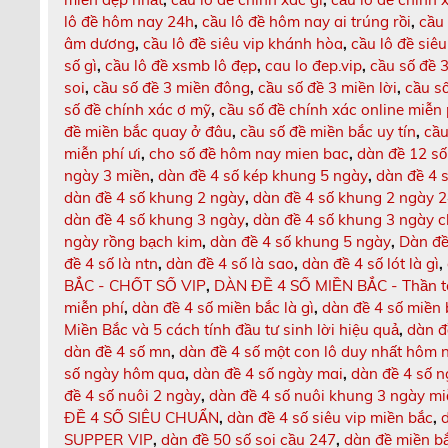
lô đề hôm nay 24h
,
cầu lô đề hôm nay ai trúng rồi
,
cầu
âm dương
,
cầu lô đề siêu vip khánh hòa
,
cầu lô đề siêu
số gì
,
cầu lô đề xsmb lô đẹp
,
cau lo đep.vip
,
cầu số đề 
soi
,
cầu số đề 3 miền đông
,
cầu số đề 3 miền lời
,
cầu s
số đề chính xác ơ mỹ
,
cầu số đề chính xác online miễn 
đề miền bắc quay ở đâu
,
cầu số đề miền bắc uy tín
,
cầu
miễn phí ưi
,
cho số đề hôm nay mien bac
,
dàn đề 12 s
ngày 3 miền
,
dàn đề 4 số kép khung 5 ngày
,
dàn đề 4 
dàn đề 4 số khung 2 ngày
,
dàn đề 4 số khung 2 ngày 
dàn đề 4 số khung 3 ngày
,
dàn đề 4 số khung 3 ngày 
ngày rồng bạch kim
,
dàn đề 4 số khung 5 ngày
,
Dàn đề 
đề 4 số là ntn
,
dàn đề 4 số là sao
,
dàn đề 4 số lót là gì
,
BẮC - CHỐT SỐ VIP
,
DÀN ĐỀ 4 SỐ MIỀN BẮC - Thần tài
miễn phí
,
dàn đề 4 số miền bắc là gì
,
dàn đề 4 số miền
Miền Bắc và 5 cách tính đầu tư sinh lời hiệu quả
,
dàn đ
dàn đề 4 số mn
,
dàn đề 4 số một con lô duy nhất hôm 
số ngày hôm qua
,
dàn đề 4 số ngày mai
,
dàn đề 4 số n
đề 4 số nuôi 2 ngày
,
dàn đề 4 số nuôi khung 3 ngày mi
ĐỀ 4 SỐ SIÊU CHUẨN
,
dàn đề 4 số siêu vip miền bắc
,
SUPPER VIP
,
dàn đề 50 số soi cầu 247
,
dàn đề miền b