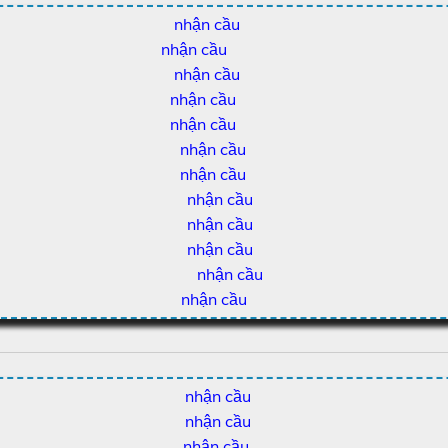
nhận cầu
nhận cầu
nhận cầu
nhận cầu
nhận cầu
nhận cầu
nhận cầu
nhận cầu
nhận cầu
nhận cầu
nhận cầu
nhận cầu
nhận cầu
nhận cầu
nhận cầu