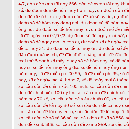
4/7
,
dàn đề xsmb tối nay 666
,
dàn đề xsmb tối nay khu
số
,
dự đoán dàn đề hôm nay hôm nay
,
dự đoán dàn đề
dàn đề xổ số hcm
,
dự đoán dàn đề xổ số uy tín
,
dự đoá
đoán số đề hôm nay dong nai
,
dự đoán số đề hôm na
ông nội
,
dự đoán số đề hôm nay ra
,
dự đoán số đề miễ
số đề ngày mai 07/07/2
,
dự đoán số đề ngày mai 5/7
,
d
đoán số đề ngày mai là con gì
,
dự đoán số đề ngày ma
đề tối nay 31
,
dự đoán số đề tối nay ăn
,
dự đoán số đề 
đầu đuôi quả xsmb
,
đề đầu đuôi quảng ninh
,
đề đầu đu
mai thứ 5 đánh số mấy
,
quay số đề hôm nay
,
số đề hô
nay is
,
số đề hôm nay ông địa
,
số đề hôm nay ông nội
hôm nay
,
số đề miễn phí 00 99
,
số đề miễn phí 95
,
số đ
nay
,
số đề ngày mai 4 tháng 7
,
số đề ngày mai 8 tháng
soi cầu dàn đề chính xác 100 inch
,
soi cầu dàn đề chí
dàn đề chính xác 100 uy tín
,
soi cầu dàn đề chính xác
hôm nay 70 số
,
soi cầu dàn đề siêu chuẩn 00
,
soi cầu 
soi cầu dàn đề tối nay 80 số
,
soi cầu dàn đề tối nay asi
soi cầu dàn đề tối nay euro
,
soi cầu dàn đề tối nay lô t
soi cầu dàn đề xổ số 36 số
,
soi cầu dàn đề xổ số 868
,
s
dàn đề xsmb 888
,
soi cầu dàn đề xsmb 999
,
soi cầu d