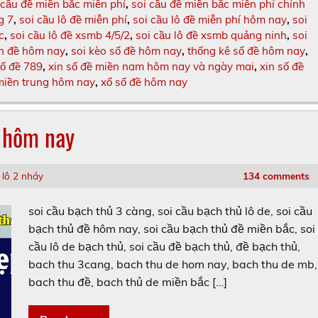
 cầu đề miền bắc miễn phí
,
soi cầu đề miền bắc miễn phí chính
g 7
,
soi cầu lô đề miễn phí
,
soi cầu lô đề miễn phí hôm nay
,
soi
c
,
soi cầu lô đề xsmb 4/5/2
,
soi cầu lô đề xsmb quảng ninh
,
soi
àn đề hôm nay
,
soi kèo số đề hôm nay
,
thống kê số đề hôm nay
,
số đề 789
,
xin số đề miền nam hôm nay và ngày mai
,
xin số đề
 miền trung hôm nay
,
xổ số đề hôm nay
 hôm nay
 lô 2 nháy
134 comments
soi cầu bạch thủ 3 càng, soi cầu bạch thủ lô de, soi cầu
bạch thủ đề hôm nay, soi cầu bạch thủ đề miền bắc, soi
cầu lô de bạch thủ, soi cầu đề bạch thủ, đề bạch thủ,
bach thu 3cang, bach thu de hom nay, bach thu de mb,
bach thu đề, bach thủ de miền bắc […]