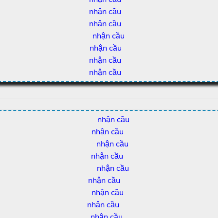
nhận cầu
nhận cầu
nhận cầu
nhận cầu
nhận cầu
nhận cầu
nhận cầu
nhận cầu
nhận cầu
nhận cầu
nhận cầu
nhận cầu
nhận cầu
nhận cầu
nhận cầu