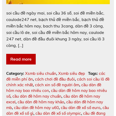
soi cầu đề ngày mai, soi cầu 36 số, soi đề miền bắc,
caulode247 net, bạch thủ đề miền bắc, bạch thủ đề
miền bắc hôm nay, bach thu 3cang, dàn đề 3 càng,
soi cầu lô de, soi cầu đề miền bắc hôm nay, caulode
247 net, dàn đề đầu đuôi khung 3 ngày, soi cầu lô 3
càng, […]
Read more
Category:
Xsmb siêu chuẩn
,
Xsmb siêu đẹp
Tags:
các
đề miễn phí ăn
,
cách chơi đề đầu đuôi
,
cách soi cầu lô đề
chính xác nhất
,
cách xin số đề người âm
,
cầu dàn đề
hôm nay bao nhiêu con
,
cầu dàn đề hôm nay bao nhiêu
số
,
cầu dàn đề hôm nay chuẩn
,
cầu dàn đề hôm nay
excel
,
cầu dàn đề hôm nay khảo
,
cầu dàn đề hôm nay
mb
,
cầu dàn đề hôm nay u60
,
cầu dàn đề xổ số euro
,
cầu
dàn đề xổ số gì
,
cầu dàn đề xổ số olympic
,
cầu đề đang