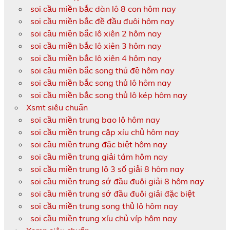
soi cầu miền bắc dàn lô 8 con hôm nay
soi cầu miền bắc đề đầu đuôi hôm nay
soi cầu miền bắc lô xiên 2 hôm nay
soi cầu miền bắc lô xiên 3 hôm nay
soi cầu miền bắc lô xiên 4 hôm nay
soi cầu miền bắc song thủ đề hôm nay
soi cầu miền bắc song thủ lô hôm nay
soi cầu miền bắc song thủ lô kép hôm nay
Xsmt siêu chuẩn
soi cầu miền trung bao lô hôm nay
soi cầu miền trung cặp xíu chủ hôm nay
soi cầu miền trung đặc biệt hôm nay
soi cầu miền trung giải tám hôm nay
soi cầu miền trung lô 3 số giải 8 hôm nay
soi cầu miền trung sớ đầu đuôi giải 8 hôm nay
soi cầu miền trung sớ đầu đuôi giải đặc biệt
soi cầu miền trung song thủ lô hôm nay
soi cầu miền trung xíu chủ víp hôm nay