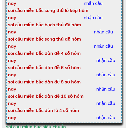
nay
nhận cầu
soi cầu miền bắc song thủ lô kép hôm
nay
nhận cầu
soi cầu miền bắc bạch thủ đề hôm
nay
nhận cầu
soi cầu miền bắc song thủ đề hôm
nay
nhận cầu
soi cầu miền bắc dàn đề 4 số hôm
nay
nhận cầu
soi cầu miền bắc dàn đề 6 số hôm
nay
nhận cầu
soi cầu miền bắc dàn đề 8 số hôm
nay
nhận cầu
soi cầu miền bắc dàn đề 10 số hôm
nay
nhận cầu
soi cầu miền bắc dàn lô 4 số hôm
nay
nhận cầu
soi cầu miền bắc siêu chuẩn