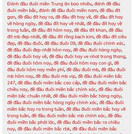
Đánh đầu đuôi miền Trung ăn bao nhiêu
,
đánh đề đầu
đuôi miền bắc
,
đánh đề đầu đuôi miền nam
,
đề đầu đít
gan
,
đề đầu đít hay ra
,
đề đầu đít hay về
,
đề đầu đít hay
về hàng ngày
,
đề đầu đít hay về nhất
,
đề đầu đít hay về
trong tuần
,
đề đầu đít hôm nay
,
đề đầu đít khan
,
đề đầu
đít mb đẹp nhất
,
đề đầu đít rồng bạch kim
,
đề đầu đít siêu
đẹp
,
đề đầu đuôi
,
đề đầu đuôi 09
,
đề đầu đuôi chính xác
,
đề đầu đuôi đẹp nhất hôm nay
,
đề đầu đuôi hàng ngày
,
đề đầu đuôi hay về
,
đề đầu đuôi hay ve nhat trong thang
,
đề đầu đuôi hôm nay
,
đề đầu đuôi hôm nay con gì
,
đề
đầu đuôi hôm nay miễn phí
,
đề đầu đuôi mb
,
đề đầu đuôi
mb hôm nay
,
đề đầu đuôi mb vip
,
đề đầu đuôi miền bắc
247
,
đề đầu đuôi miền bắc cao cấp
,
đề đầu đuôi miền bắc
chiều nay
,
đề đầu đuôi miền bắc chính xác
,
đề đầu đuôi
miền bắc chuẩn nhất
,
đề đầu đuôi miền bắc hàng ngày
,
đề đầu đuôi miền bắc hàng ngày chính xác
,
đề đầu đuôi
miền bắc hay ra trong tuần
,
đề đầu đuôi miền bắc hay về
trong tuần
,
đề đầu đuôi miền bắc mb chính xác
,
đề đầu
đuôi miền bắc phát lộc
,
đề đầu đuôi miền bắc ra chiều
nay
,
đề đầu đuôi miền bắc rbk
,
đề đầu đuôi miền bắc