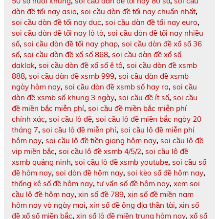
50 số nuôi khung
,
soi cầu dàn đề tối nay 80 số
,
soi cầu
dàn đề tối nay asia
,
soi cầu dàn đề tối nay chuẩn nhất
,
soi cầu dàn đề tối nay duc
,
soi cầu dàn đề tối nay euro
,
soi cầu dàn đề tối nay lô tô
,
soi cầu dàn đề tối nay nhiều
số
,
soi cầu dàn đề tối nay phap
,
soi cầu dàn đề xổ số 36
số
,
soi cầu dàn đề xổ số 868
,
soi cầu dàn đề xổ số
daklak
,
soi cầu dàn đề xổ số ê tô
,
soi cầu dàn đề xsmb
888
,
soi cầu dàn đề xsmb 999
,
soi cầu dàn đề xsmb
ngày hôm nay
,
soi cầu dàn đề xsmb số hay ra
,
soi cầu
dàn đề xsmb số khung 3 ngày
,
soi cầu đề ít số
,
soi cầu
đề miền bắc miễn phí
,
soi cầu đề miền bắc miễn phí
chính xác
,
soi cầu lô đề
,
soi cầu lô đề miền bắc ngày 20
tháng 7
,
soi cầu lô đề miễn phí
,
soi cầu lô đề miễn phí
hôm nay
,
soi cầu lô đề tiền giang hôm nay
,
soi cầu lô đề
vip miền bắc
,
soi cầu lô đề xsmb 4/5/2
,
soi cầu lô đề
xsmb quảng ninh
,
soi cầu lô đề xsmb youtube
,
soi cầu số
đề hôm nay
,
soi dàn đề hôm nay
,
soi kèo số đề hôm nay
,
thống kê số đề hôm nay
,
tư vấn số đề hôm nay
,
xem soi
cầu lô đề hôm nay
,
xin số đề 789
,
xin số đề miền nam
hôm nay và ngày mai
,
xin số đề ông địa thần tài
,
xin số
đề xổ số miền bắc
,
xin số lô đề miền trung hôm nay
,
xổ số