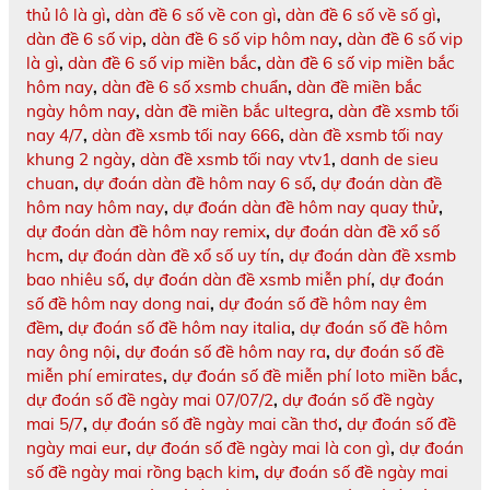
thủ lô là gì
,
dàn đề 6 số về con gì
,
dàn đề 6 số về số gì
,
dàn đề 6 số vip
,
dàn đề 6 số vip hôm nay
,
dàn đề 6 số vip
là gì
,
dàn đề 6 số vip miền bắc
,
dàn đề 6 số vip miền bắc
hôm nay
,
dàn đề 6 số xsmb chuẩn
,
dàn đề miền bắc
ngày hôm nay
,
dàn đề miền bắc ultegra
,
dàn đề xsmb tối
nay 4/7
,
dàn đề xsmb tối nay 666
,
dàn đề xsmb tối nay
khung 2 ngày
,
dàn đề xsmb tối nay vtv1
,
danh de sieu
chuan
,
dự đoán dàn đề hôm nay 6 số
,
dự đoán dàn đề
hôm nay hôm nay
,
dự đoán dàn đề hôm nay quay thử
,
dự đoán dàn đề hôm nay remix
,
dự đoán dàn đề xổ số
hcm
,
dự đoán dàn đề xổ số uy tín
,
dự đoán dàn đề xsmb
bao nhiêu số
,
dự đoán dàn đề xsmb miễn phí
,
dự đoán
số đề hôm nay dong nai
,
dự đoán số đề hôm nay êm
đềm
,
dự đoán số đề hôm nay italia
,
dự đoán số đề hôm
nay ông nội
,
dự đoán số đề hôm nay ra
,
dự đoán số đề
miễn phí emirates
,
dự đoán số đề miễn phí loto miền bắc
,
dự đoán số đề ngày mai 07/07/2
,
dự đoán số đề ngày
mai 5/7
,
dự đoán số đề ngày mai cần thơ
,
dự đoán số đề
ngày mai eur
,
dự đoán số đề ngày mai là con gì
,
dự đoán
số đề ngày mai rồng bạch kim
,
dự đoán số đề ngày mai