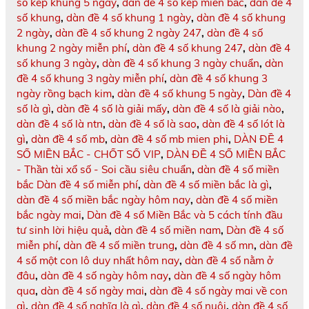
số kép khung 5 ngày
,
dàn đề 4 số kép miền bắc
,
dàn đề 4
số khung
,
dàn đề 4 số khung 1 ngày
,
dàn đề 4 số khung
2 ngày
,
dàn đề 4 số khung 2 ngày 247
,
dàn đề 4 số
khung 2 ngày miễn phí
,
dàn đề 4 số khung 247
,
dàn đề 4
số khung 3 ngày
,
dàn đề 4 số khung 3 ngày chuẩn
,
dàn
đề 4 số khung 3 ngày miễn phí
,
dàn đề 4 số khung 3
ngày rồng bạch kim
,
dàn đề 4 số khung 5 ngày
,
Dàn đề 4
số là gì
,
dàn đề 4 số là giải mấy
,
dàn đề 4 số là giải nào
,
dàn đề 4 số là ntn
,
dàn đề 4 số là sao
,
dàn đề 4 số lót là
gì
,
dàn đề 4 số mb
,
dàn đề 4 số mb mien phi
,
DÀN ĐỀ 4
SỐ MIỀN BẮC - CHỐT SỐ VIP
,
DÀN ĐỀ 4 SỐ MIỀN BẮC
- Thần tài xổ số - Soi cầu siêu chuẩn
,
dàn đề 4 số miền
bắc Dàn đề 4 số miễn phí
,
dàn đề 4 số miền bắc là gì
,
dàn đề 4 số miền bắc ngày hôm nay
,
dàn đề 4 số miền
bắc ngày mai
,
Dàn đề 4 số Miền Bắc và 5 cách tính đầu
tư sinh lời hiệu quả
,
dàn đề 4 số miền nam
,
Dàn đề 4 số
miễn phí
,
dàn đề 4 số miền trung
,
dàn đề 4 số mn
,
dàn đề
4 số một con lô duy nhất hôm nay
,
dàn đề 4 số nằm ở
đâu
,
dàn đề 4 số ngày hôm nay
,
dàn đề 4 số ngày hôm
qua
,
dàn đề 4 số ngày mai
,
dàn đề 4 số ngày mai về con
gì
,
dàn đề 4 số nghĩa là gì
,
dàn đề 4 số nuôi
,
dàn đề 4 số