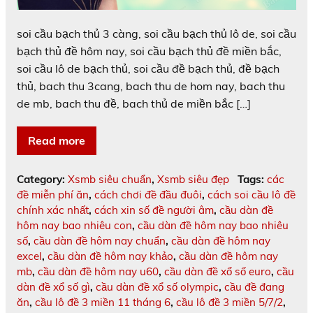
soi cầu bạch thủ 3 càng, soi cầu bạch thủ lô de, soi cầu
bạch thủ đề hôm nay, soi cầu bạch thủ đề miền bắc,
soi cầu lô de bạch thủ, soi cầu đề bạch thủ, đề bạch
thủ, bach thu 3cang, bach thu de hom nay, bach thu
de mb, bach thu đề, bach thủ de miền bắc […]
Read more
Category:
Xsmb siêu chuẩn
,
Xsmb siêu đẹp
Tags:
các
đề miễn phí ăn
,
cách chơi đề đầu đuôi
,
cách soi cầu lô đề
chính xác nhất
,
cách xin số đề người âm
,
cầu dàn đề
hôm nay bao nhiêu con
,
cầu dàn đề hôm nay bao nhiêu
số
,
cầu dàn đề hôm nay chuẩn
,
cầu dàn đề hôm nay
excel
,
cầu dàn đề hôm nay khảo
,
cầu dàn đề hôm nay
mb
,
cầu dàn đề hôm nay u60
,
cầu dàn đề xổ số euro
,
cầu
dàn đề xổ số gì
,
cầu dàn đề xổ số olympic
,
cầu đề đang
ăn
,
cầu lô đề 3 miền 11 tháng 6
,
cầu lô đề 3 miền 5/7/2
,