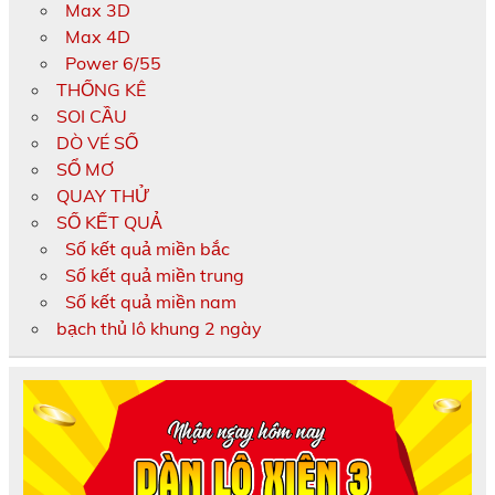
Max 3D
Max 4D
Power 6/55
THỐNG KÊ
SOI CẦU
DÒ VÉ SỐ
SỔ MƠ
QUAY THỬ
SỐ KẾT QUẢ
Số kết quả miền bắc
Số kết quả miền trung
Số kết quả miền nam
bạch thủ lô khung 2 ngày