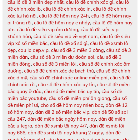
cầu lô đề 3 miền đẹp nhất
,
cầu lô đề chính xác gì
,
cầu lô
đề chính xác ib
,
cầu lô đề chính xác in
,
cầu lô đề chính
xác tại hà nội
,
cầu lô đề hôm nay 24h
,
cầu lô đề hôm nay
ai trúng rồi
,
cầu lô đề hôm nay e nháy
,
cầu lô đề hôm nay
ưm
,
cầu lô đề siêu vip âm dương
,
cầu lô đề siêu vip
khánh hòa
,
cầu lô đề siêu vip về việt nam
,
cầu lô đề siêu
vip xổ số miền bắc
,
cầu lô đề xổ số gì
,
cầu lô đề xsmb lô
đẹp
,
cau lo đep.vip
,
cầu số đề 3 miền 3 càng
,
cầu số đề 3
miền dàn
,
cầu số đề 3 miền dự đoán soi
,
cầu số đề 3
miền đông
,
cầu số đề 3 miền lời
,
cầu số đề chính xác âm
dương
,
cầu số đề chính xác de bạch thủ
,
cầu số đề chính
xác ơ mỹ
,
cầu số đề chính xác online miễn phí
,
cầu số đề
chính xác rồi
,
cầu số đề chính xác uy tín
,
cầu số đề miền
bắc quay ở đâu
,
cầu số đề miền bắc uy tín
,
cầu số đề
miền bắc youtube
,
cầu số đề miễn phí ăn giang
,
cầu số
đề miễn phí ưi
,
cho số đề hôm nay mien bac
,
dàn đề 12
số hôm nay
,
dàn đề 2 số miền bắc vip
,
dàn đề 50 số soi
cầu 247
,
dàn đề miền bắc ngày hôm nay
,
dàn đề miền
bắc ultegra
,
dàn đề xsmb tối nay 4/7
,
dàn đề xsmb tối
nay 666
,
dàn đề xsmb tối nay khung 2 ngày
,
dàn đề
xsmb tối nay vtv1
,
du doan xo so dau duoi hom nay
,
du