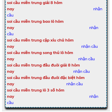
soi cầu miền trung giải 8 hôm
nay
nhận
cầu
soi cầu miền trung bao lô hôm
nay
nhận
cầu
soi cầu miền trung cặp xỉu chủ hôm
nay
nhận cầu
soi cầu miền trung song thủ lô hôm
nay
nhận cầu
soi cầu miền trung đầu đuôi giải 8 hôm
nay
nhận cầu
soi cầu miền trung đầu đuôi đặc biệt hôm
nay
nhận cầu
soi cầu miền trung lô 3 số hôm
nay
nhận
cầu