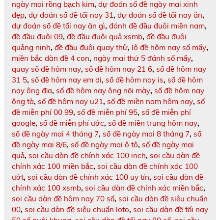
ngày mai rồng bạch kim
,
dự đoán số đề ngày mai xinh
đẹp
,
dự đoán số đề tối nay 31
,
dự đoán số đề tối nay ăn
,
dự đoán số đề tối nay ăn gì
,
đánh đề đầu đuôi miền nam
,
đề đầu đuôi 09
,
đề đầu đuôi quả xsmb
,
đề đầu đuôi
quảng ninh
,
đề đầu đuôi quay thử
,
lô đề hôm nay số mấy
,
miền bắc dàn đề 4 con
,
ngày mai thứ 5 đánh số mấy
,
quay số đề hôm nay
,
số đề hôm nay 21 6
,
số đề hôm nay
31 5
,
số đề hôm nay em ơi
,
số đề hôm nay is
,
số đề hôm
nay ông địa
,
số đề hôm nay ông nội mày
,
số đề hôm nay
ông tà
,
số đề hôm nay u21
,
số đề miền nam hôm nay
,
số
đề miễn phí 00 99
,
số đề miễn phí 95
,
số đề miễn phí
google
,
số đề miễn phí ước
,
số đề miền trung hôm nay
,
số đề ngày mai 4 tháng 7
,
số đề ngày mai 8 tháng 7
,
số
đề ngày mai 8/6
,
số đề ngày mai ô tô
,
số đề ngày mai
quả
,
soi cầu dàn đề chính xác 100 inch
,
soi cầu dàn đề
chính xác 100 miền bắc
,
soi cầu dàn đề chính xác 100
ướt
,
soi cầu dàn đề chính xác 100 uy tín
,
soi cầu dàn đề
chính xác 100 xsmb
,
soi cầu dàn đề chính xác miền bắc
,
soi cầu dàn đề hôm nay 70 số
,
soi cầu dàn đề siêu chuẩn
00
,
soi cầu dàn đề siêu chuẩn loto
,
soi cầu dàn đề tối nay