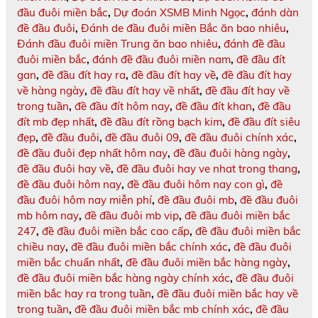
đầu đuôi miền bắc
,
Dự đoán XSMB Minh Ngọc
,
đánh dàn
đề đầu đuôi
,
Đánh de đầu đuôi miền Bắc ăn bao nhiêu
,
Đánh đầu đuôi miền Trung ăn bao nhiêu
,
đánh đề đầu
đuôi miền bắc
,
đánh đề đầu đuôi miền nam
,
đề đầu đít
gan
,
đề đầu đít hay ra
,
đề đầu đít hay về
,
đề đầu đít hay
về hàng ngày
,
đề đầu đít hay về nhất
,
đề đầu đít hay về
trong tuần
,
đề đầu đít hôm nay
,
đề đầu đít khan
,
đề đầu
đít mb đẹp nhất
,
đề đầu đít rồng bạch kim
,
đề đầu đít siêu
đẹp
,
đề đầu đuôi
,
đề đầu đuôi 09
,
đề đầu đuôi chính xác
,
đề đầu đuôi đẹp nhất hôm nay
,
đề đầu đuôi hàng ngày
,
đề đầu đuôi hay về
,
đề đầu đuôi hay ve nhat trong thang
,
đề đầu đuôi hôm nay
,
đề đầu đuôi hôm nay con gì
,
đề
đầu đuôi hôm nay miễn phí
,
đề đầu đuôi mb
,
đề đầu đuôi
mb hôm nay
,
đề đầu đuôi mb vip
,
đề đầu đuôi miền bắc
247
,
đề đầu đuôi miền bắc cao cấp
,
đề đầu đuôi miền bắc
chiều nay
,
đề đầu đuôi miền bắc chính xác
,
đề đầu đuôi
miền bắc chuẩn nhất
,
đề đầu đuôi miền bắc hàng ngày
,
đề đầu đuôi miền bắc hàng ngày chính xác
,
đề đầu đuôi
miền bắc hay ra trong tuần
,
đề đầu đuôi miền bắc hay về
trong tuần
,
đề đầu đuôi miền bắc mb chính xác
,
đề đầu