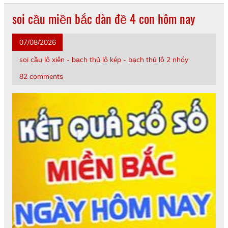
soi cầu miền bắc dàn đề 4 con hôm nay
07/08/2026
soi cầu lô xiên - bạch thủ lô kép - bạch thủ lô 2 nháy
82 comments