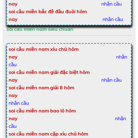
nay
nhận cầu
soi cầu miền bắc đề đầu đuôi hôm
nay
nhận cầu
soi cầu miền nam siêu chuẩn
soi cầu miền nam xỉu chủ hôm
nay
nhận
cầu
soi cầu miền nam giải đặc biệt hôm
nay
nhận cầu
soi cầu miền nam giải 8 hôm
nay
nhận cầu
soi cầu miền nam bao lô hôm
nay
nhận
cầu
soi cầu miền nam cặp xỉu chủ hôm