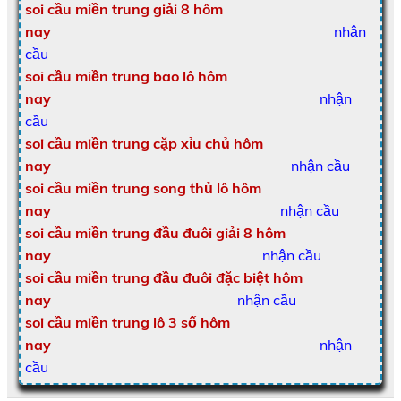
soi cầu miền trung giải 8 hôm
nay
nhận
cầu
soi cầu miền trung bao lô hôm
nay
nhận
cầu
soi cầu miền trung cặp xỉu chủ hôm
nay
nhận cầu
soi cầu miền trung song thủ lô hôm
nay
nhận cầu
soi cầu miền trung đầu đuôi giải 8 hôm
nay
nhận cầu
soi cầu miền trung đầu đuôi đặc biệt hôm
nay
nhận cầu
soi cầu miền trung lô 3 số hôm
nay
nhận
cầu