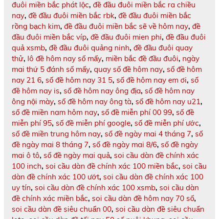
đuôi miền bắc phát lộc
,
đề đầu đuôi miền bắc ra chiều
nay
,
đề đầu đuôi miền bắc rbk
,
đề đầu đuôi miền bắc
rồng bạch kim
,
đề đầu đuôi miền bắc sẽ về hôm nay
,
đề
đầu đuôi miền bắc víp
,
đề đầu đuôi mien phi
,
đề đầu đuôi
quả xsmb
,
đề đầu đuôi quảng ninh
,
đề đầu đuôi quay
thử
,
lô đề hôm nay số mấy
,
miền bắc đề đầu đuôi
,
ngày
mai thứ 5 đánh số mấy
,
quay số đề hôm nay
,
số đề hôm
nay 21 6
,
số đề hôm nay 31 5
,
số đề hôm nay em ơi
,
số
đề hôm nay is
,
số đề hôm nay ông địa
,
số đề hôm nay
ông nội mày
,
số đề hôm nay ông tà
,
số đề hôm nay u21
,
số đề miền nam hôm nay
,
số đề miễn phí 00 99
,
số đề
miễn phí 95
,
số đề miễn phí google
,
số đề miễn phí ước
,
số đề miền trung hôm nay
,
số đề ngày mai 4 tháng 7
,
số
đề ngày mai 8 tháng 7
,
số đề ngày mai 8/6
,
số đề ngày
mai ô tô
,
số đề ngày mai quả
,
soi cầu dàn đề chính xác
100 inch
,
soi cầu dàn đề chính xác 100 miền bắc
,
soi cầu
dàn đề chính xác 100 ướt
,
soi cầu dàn đề chính xác 100
uy tín
,
soi cầu dàn đề chính xác 100 xsmb
,
soi cầu dàn
đề chính xác miền bắc
,
soi cầu dàn đề hôm nay 70 số
,
soi cầu dàn đề siêu chuẩn 00
,
soi cầu dàn đề siêu chuẩn