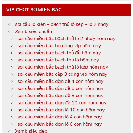
VIP CHỐT SỐ MIỀN BẮC
soi cầu lô xiên – bạch thủ lô kép – lô 2 nháy
Xsmb siêu chuẩn
soi cầu miền bắc bạch thủ lô 2 nháy hôm nay
soi cầu miền bắc ba càng víp hôm nay
soi cầu miền bắc bạch thủ đề hôm nay
soi cầu miền bắc bạch thủ lô hôm nay
soi cầu miền bắc bạch thủ lô kép hôm nay
soi cầu miền bắc cặp 3 càng víp hôm nay
soi cầu miền bắc dàn đề 4 con hôm nay
soi cầu miền bắc dàn đề 6 con hôm nay
soi cầu miền bắc dàn đề 8 con hôm nay
soi cầu miền bắc dàn đề 10 con hôm nay
soi cầu miền bắc dàn lô 10 con hôm nay
soi cầu miền bắc dàn lô 4 con hôm nay
soi cầu miền bắc dàn lô 6 con hôm nay
Xsmb siêu đẹp