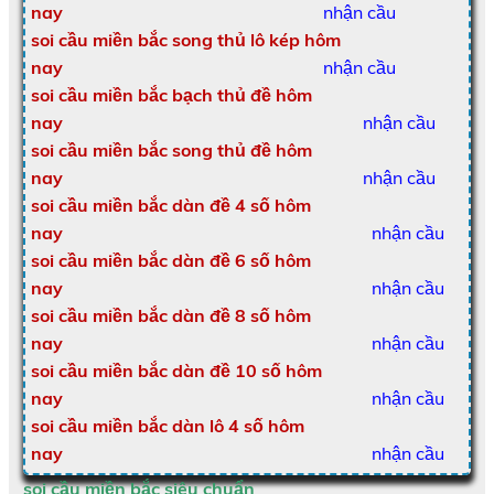
nay
nhận cầu
soi cầu miền bắc song thủ lô kép hôm
nay
nhận cầu
soi cầu miền bắc bạch thủ đề hôm
nay
nhận cầu
soi cầu miền bắc song thủ đề hôm
nay
nhận cầu
soi cầu miền bắc dàn đề 4 số hôm
nay
nhận cầu
soi cầu miền bắc dàn đề 6 số hôm
nay
nhận cầu
soi cầu miền bắc dàn đề 8 số hôm
nay
nhận cầu
soi cầu miền bắc dàn đề 10 số hôm
nay
nhận cầu
soi cầu miền bắc dàn lô 4 số hôm
nay
nhận cầu
soi cầu miền bắc siêu chuẩn