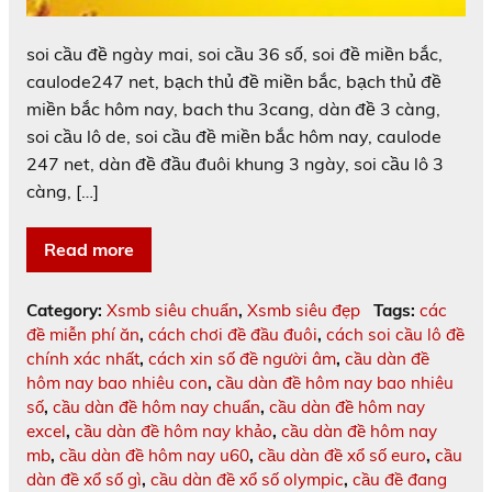
soi cầu đề ngày mai, soi cầu 36 số, soi đề miền bắc,
caulode247 net, bạch thủ đề miền bắc, bạch thủ đề
miền bắc hôm nay, bach thu 3cang, dàn đề 3 càng,
soi cầu lô de, soi cầu đề miền bắc hôm nay, caulode
247 net, dàn đề đầu đuôi khung 3 ngày, soi cầu lô 3
càng, […]
Read more
Category:
Xsmb siêu chuẩn
,
Xsmb siêu đẹp
Tags:
các
đề miễn phí ăn
,
cách chơi đề đầu đuôi
,
cách soi cầu lô đề
chính xác nhất
,
cách xin số đề người âm
,
cầu dàn đề
hôm nay bao nhiêu con
,
cầu dàn đề hôm nay bao nhiêu
số
,
cầu dàn đề hôm nay chuẩn
,
cầu dàn đề hôm nay
excel
,
cầu dàn đề hôm nay khảo
,
cầu dàn đề hôm nay
mb
,
cầu dàn đề hôm nay u60
,
cầu dàn đề xổ số euro
,
cầu
dàn đề xổ số gì
,
cầu dàn đề xổ số olympic
,
cầu đề đang