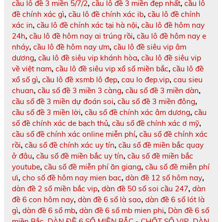
cầu lô đề 3 miền 5/7/2
,
cầu lô đề 3 miền đẹp nhất
,
cầu lô
đề chính xác gì
,
cầu lô đề chính xác ib
,
cầu lô đề chính
xác in
,
cầu lô đề chính xác tại hà nội
,
cầu lô đề hôm nay
24h
,
cầu lô đề hôm nay ai trúng rồi
,
cầu lô đề hôm nay e
nháy
,
cầu lô đề hôm nay ưm
,
cầu lô đề siêu vip âm
dương
,
cầu lô đề siêu vip khánh hòa
,
cầu lô đề siêu vip
về việt nam
,
cầu lô đề siêu vip xổ số miền bắc
,
cầu lô đề
xổ số gì
,
cầu lô đề xsmb lô đẹp
,
cau lo đep.vip
,
cau sieu
chuan
,
cầu số đề 3 miền 3 càng
,
cầu số đề 3 miền dàn
,
cầu số đề 3 miền dự đoán soi
,
cầu số đề 3 miền đông
,
cầu số đề 3 miền lời
,
cầu số đề chính xác âm dương
,
cầu
số đề chính xác de bạch thủ
,
cầu số đề chính xác ơ mỹ
,
cầu số đề chính xác online miễn phí
,
cầu số đề chính xác
rồi
,
cầu số đề chính xác uy tín
,
cầu số đề miền bắc quay
ở đâu
,
cầu số đề miền bắc uy tín
,
cầu số đề miền bắc
youtube
,
cầu số đề miễn phí ăn giang
,
cầu số đề miễn phí
ưi
,
cho số đề hôm nay mien bac
,
dàn đề 12 số hôm nay
,
dàn đề 2 số miền bắc vip
,
dàn đề 50 số soi cầu 247
,
dàn
đề 6 con hôm nay
,
dàn đề 6 số là sao
,
dàn đề 6 số lót là
gì
,
dàn đề 6 số mb
,
dàn đề 6 số mb mien phi
,
Dàn đề 6 số
miền Bắc
,
DÀN ĐỀ 6 SỐ MIỀN BẮC - CHỐT SỐ VIP
,
DÀN