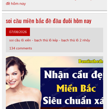
đề hôm nay
soi cầu miền bắc đề đầu đuôi hôm nay
07/08/2026
soi cầu lô xiên - bạch thủ lô kép - bạch thủ lô 2 nháy
134 comments