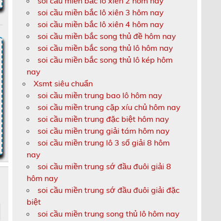
soi cầu miền bắc lô xiên 2 hôm nay
soi cầu miền bắc lô xiên 3 hôm nay
soi cầu miền bắc lô xiên 4 hôm nay
soi cầu miền bắc song thủ đề hôm nay
soi cầu miền bắc song thủ lô hôm nay
soi cầu miền bắc song thủ lô kép hôm
nay
Xsmt siêu chuẩn
soi cầu miền trung bao lô hôm nay
soi cầu miền trung cặp xíu chủ hôm nay
soi cầu miền trung đặc biệt hôm nay
soi cầu miền trung giải tám hôm nay
soi cầu miền trung lô 3 số giải 8 hôm
nay
soi cầu miền trung sớ đầu đuôi giải 8
hôm nay
soi cầu miền trung sớ đầu đuôi giải đặc
biệt
soi cầu miền trung song thủ lô hôm nay