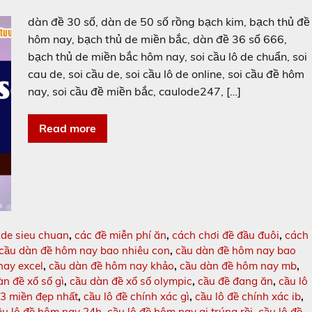
dàn đề 30 số, dàn de 50 số rồng bạch kim, bạch thủ đề
hôm nay, bạch thủ de miền bắc, dàn đề 36 số 666,
bạch thủ de miền bắc hôm nay, soi cầu lô de chuẩn, soi
cau de, soi cầu de, soi cầu lô de online, soi cầu đề hôm
nay, soi cầu đề miền bắc, caulode247, […]
Read more
 de sieu chuan
,
các đề miễn phí ăn
,
cách chơi đề đầu đuôi
,
cách
cầu dàn đề hôm nay bao nhiêu con
,
cầu dàn đề hôm nay bao
nay excel
,
cầu dàn đề hôm nay khảo
,
cầu dàn đề hôm nay mb
,
àn đề xổ số gì
,
cầu dàn đề xổ số olympic
,
cầu đề đang ăn
,
cầu lô
 3 miền đẹp nhất
,
cầu lô đề chính xác gì
,
cầu lô đề chính xác ib
,
ầu lô đề hôm nay 24h
,
cầu lô đề hôm nay ai trúng rồi
,
cầu lô đề