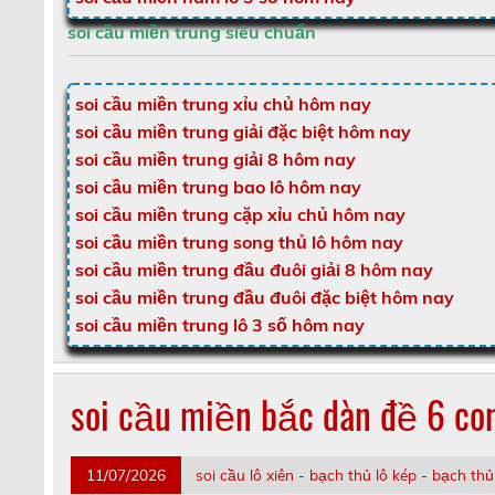
soi cầu miền trung siêu chuẩn
soi cầu miền trung xỉu chủ hôm nay
soi cầu miền trung giải đặc biệt hôm nay
soi cầu miền trung giải 8 hôm nay
soi cầu miền trung bao lô hôm nay
soi cầu miền trung cặp xỉu chủ hôm nay
soi cầu miền trung song thủ lô hôm nay
soi cầu miền trung đầu đuôi giải 8 hôm nay
soi cầu miền trung đầu đuôi đặc biệt hôm nay
soi cầu miền trung lô 3 số hôm nay
soi cầu miền bắc dàn đề 6 co
11/07/2026
soi cầu lô xiên - bạch thủ lô kép - bạch thủ