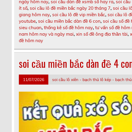
ngày hôm nay
,
soi cầu dàn đề xsmb số hay ra
,
soi cầu
ít số
,
soi cầu lô đề miền bắc ngày 20 tháng 7
,
soi cầu l
giang hôm nay
,
soi cầu lô đề vip miền bắc
,
soi cầu lô 
youtube
,
soi cầu miền bắc dàn đề 6 con
,
soi cầu số đề
sieu chuan
,
thống kê số đề hôm nay
,
tư vấn số đề hôm
nam hôm nay và ngày mai
,
xin số đề ông địa thần tài
,
đề hôm nay
soi cầu miền bắc dàn đề 4 co
11/07/2026
soi cầu lô xiên - bạch thủ lô kép - bạch thủ