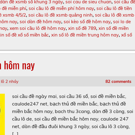
 dàn đề xsmb số khung 3 ngày
,
soi cau de sieu chuan
,
soi cầu đ
ô đề miễn phí
,
soi cầu lô đề miễn phí hôm nay
,
soi cầu lô đề tiền
đề xsmb 4/5/2
,
soi cầu lô đề xsmb quảng ninh
,
soi cầu lô đề xsmb
 hôm nay
,
soi dàn đề hôm nay
,
soi kèo số đề hôm nay
,
soi lo de
 nay
,
xem soi cầu lô đề hôm nay
,
xin số đề 789
,
xin số đề miền
xin số đề xổ số miền bắc
,
xin số lô đề miền trung hôm nay
,
xổ số
n hôm nay
 lô 2 nháy
82 comments
soi cầu đề ngày mai, soi cầu 36 số, soi đề miền bắc,
caulode247 net, bạch thủ đề miền bắc, bạch thủ đề
miền bắc hôm nay, bach thu 3cang, dàn đề 3 càng, soi
cầu lô de, soi cầu đề miền bắc hôm nay, caulode 247
net, dàn đề đầu đuôi khung 3 ngày, soi cầu lô 3 càng,
[…]