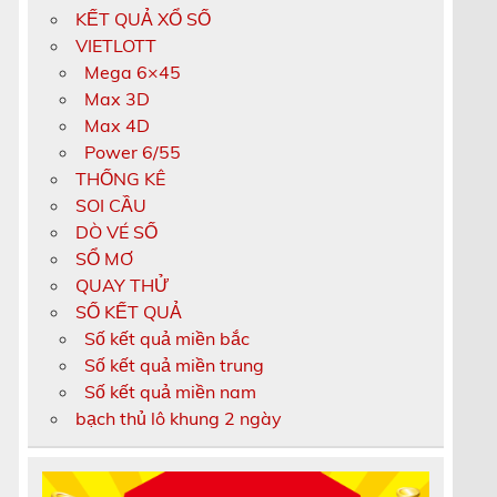
KẾT QUẢ XỔ SỐ
VIETLOTT
Mega 6×45
Max 3D
Max 4D
Power 6/55
THỐNG KÊ
SOI CẦU
DÒ VÉ SỐ
SỔ MƠ
QUAY THỬ
SỐ KẾT QUẢ
Số kết quả miền bắc
Số kết quả miền trung
Số kết quả miền nam
bạch thủ lô khung 2 ngày