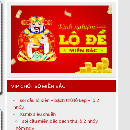
VIP CHỐT SỐ MIỀN BẮC
soi cầu lô xiên – bạch thủ lô kép – lô 2
nháy
Xsmb siêu chuẩn
soi cầu miền bắc bạch thủ lô 2 nháy
hôm nay