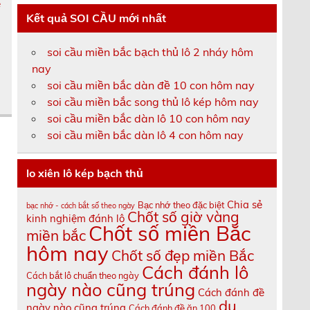
ề
Kết quả SOI CẦU mới nhất
soi cầu miền bắc bạch thủ lô 2 nháy hôm
nay
soi cầu miền bắc dàn đề 10 con hôm nay
soi cầu miền bắc song thủ lô kép hôm nay
soi cầu miền bắc dàn lô 10 con hôm nay
soi cầu miền bắc dàn lô 4 con hôm nay
lo xiên lô kép bạch thủ
Chia sẻ
Bạc nhớ theo đặc biệt
bạc nhớ - cách bắt số theo ngày
Chốt số giờ vàng
kinh nghiệm đánh lô
Chốt số miền Bắc
miền bắc
hôm nay
Chốt số đẹp miền Bắc
Cách đánh lô
Cách bắt lô chuẩn theo ngày
ngày nào cũng trúng
Cách đánh đề
du
ngày nào cũng trúng
Cách đánh đề ăn 100