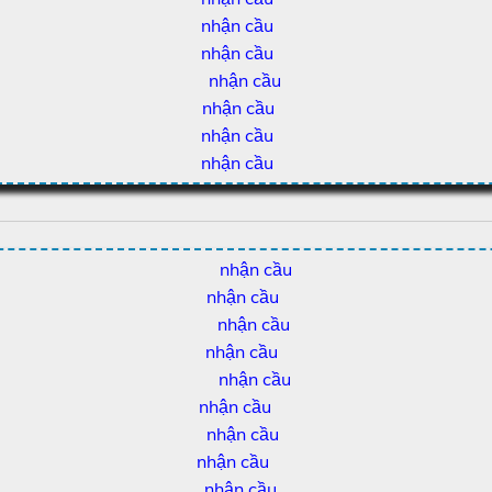
nhận cầu
nhận cầu
nhận cầu
nhận cầu
nhận cầu
nhận cầu
nhận cầu
nhận cầu
nhận cầu
nhận cầu
nhận cầu
nhận cầu
nhận cầu
nhận cầu
nhận cầu