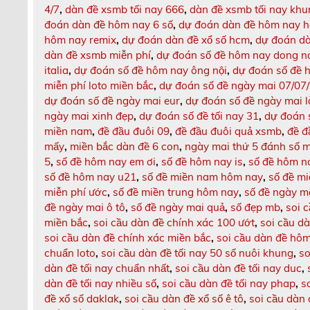
4/7
,
dàn đề xsmb tối nay 666
,
dàn đề xsmb tối nay khu
đoán dàn đề hôm nay 6 số
,
dự đoán dàn đề hôm nay 
hôm nay remix
,
dự đoán dàn đề xổ số hcm
,
dự đoán dà
dàn đề xsmb miễn phí
,
dự đoán số đề hôm nay dong n
italia
,
dự đoán số đề hôm nay ông nội
,
dự đoán số đề 
miễn phí loto miền bắc
,
dự đoán số đề ngày mai 07/07
dự đoán số đề ngày mai eur
,
dự đoán số đề ngày mai l
ngày mai xinh đẹp
,
dự đoán số đề tối nay 31
,
dự đoán s
miền nam
,
đề đầu đuôi 09
,
đề đầu đuôi quả xsmb
,
đề đ
mấy
,
miền bắc dàn đề 6 con
,
ngày mai thứ 5 đánh số 
5
,
số đề hôm nay em ơi
,
số đề hôm nay is
,
số đề hôm n
số đề hôm nay u21
,
số đề miền nam hôm nay
,
số đề mi
miễn phí ước
,
số đề miền trung hôm nay
,
số đề ngày m
đề ngày mai ô tô
,
số đề ngày mai quả
,
số đẹp mb
,
soi 
miền bắc
,
soi cầu dàn đề chính xác 100 ướt
,
soi cầu dà
soi cầu dàn đề chính xác miền bắc
,
soi cầu dàn đề hôm
chuẩn loto
,
soi cầu dàn đề tối nay 50 số nuôi khung
,
so
dàn đề tối nay chuẩn nhất
,
soi cầu dàn đề tối nay duc
,
dàn đề tối nay nhiều số
,
soi cầu dàn đề tối nay phap
,
s
đề xổ số daklak
,
soi cầu dàn đề xổ số ê tô
,
soi cầu dàn