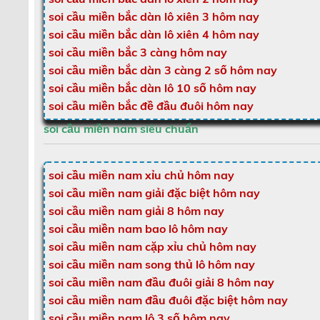
soi cầu miền bắc dàn lô xiên 3 hôm nay
soi cầu miền bắc dàn lô xiên 4 hôm nay
soi cầu miền bắc 3 càng hôm nay
soi cầu miền bắc dàn 3 càng 2 số hôm nay
soi cầu miền bắc dàn lô 10 số hôm nay
soi cầu miền bắc đề đầu đuôi hôm nay
soi cầu miền nam siêu chuẩn
soi cầu miền nam xỉu chủ hôm nay
soi cầu miền nam giải đặc biệt hôm nay
soi cầu miền nam giải 8 hôm nay
soi cầu miền nam bao lô hôm nay
soi cầu miền nam cặp xỉu chủ hôm nay
soi cầu miền nam song thủ lô hôm nay
soi cầu miền nam đầu đuôi giải 8 hôm nay
soi cầu miền nam đầu đuôi đặc biệt hôm nay
soi cầu miền nam lô 3 số hôm nay