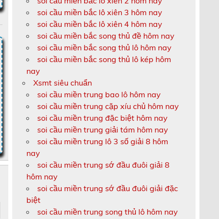
soi cầu miền bắc lô xiên 2 hôm nay
soi cầu miền bắc lô xiên 3 hôm nay
soi cầu miền bắc lô xiên 4 hôm nay
soi cầu miền bắc song thủ đề hôm nay
soi cầu miền bắc song thủ lô hôm nay
soi cầu miền bắc song thủ lô kép hôm
nay
Xsmt siêu chuẩn
soi cầu miền trung bao lô hôm nay
soi cầu miền trung cặp xíu chủ hôm nay
soi cầu miền trung đặc biệt hôm nay
soi cầu miền trung giải tám hôm nay
soi cầu miền trung lô 3 số giải 8 hôm
nay
soi cầu miền trung sớ đầu đuôi giải 8
hôm nay
soi cầu miền trung sớ đầu đuôi giải đặc
biệt
soi cầu miền trung song thủ lô hôm nay