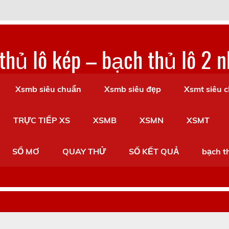
 thủ lô kép – bạch thủ lô 2 
nháy
Xsmb siêu chuẩn
Xsmb siêu đẹp
Xsmt siêu 
TRỰC TIẾP XS
XSMB
XSMN
XSMT
SỔ MƠ
QUAY THỬ
SỐ KẾT QUẢ
bạch t