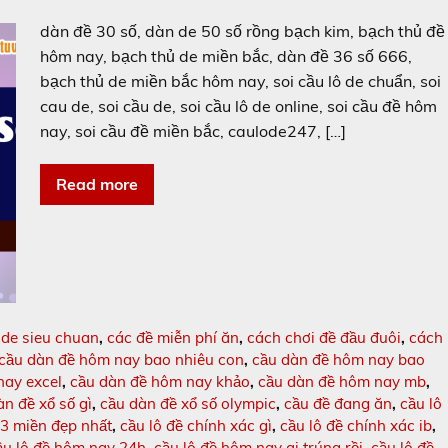
dàn đề 30 số, dàn de 50 số rồng bạch kim, bạch thủ đề
hôm nay, bạch thủ de miền bắc, dàn đề 36 số 666,
bạch thủ de miền bắc hôm nay, soi cầu lô de chuẩn, soi
cau de, soi cầu de, soi cầu lô de online, soi cầu đề hôm
nay, soi cầu đề miền bắc, caulode247, […]
Read more
 de sieu chuan
,
các đề miễn phí ăn
,
cách chơi đề đầu đuôi
,
cách
cầu dàn đề hôm nay bao nhiêu con
,
cầu dàn đề hôm nay bao
nay excel
,
cầu dàn đề hôm nay khảo
,
cầu dàn đề hôm nay mb
,
àn đề xổ số gì
,
cầu dàn đề xổ số olympic
,
cầu đề đang ăn
,
cầu lô
 3 miền đẹp nhất
,
cầu lô đề chính xác gì
,
cầu lô đề chính xác ib
,
ầu lô đề hôm nay 24h
,
cầu lô đề hôm nay ai trúng rồi
,
cầu lô đề