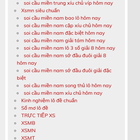
soi cầu miền trung xíu chủ víp hôm nay
Xsmn siêu chuẩn
soi cầu miền nam bao lô hôm nay
soi cầu miền nam cặp xíu chủ hôm nay
soi cầu miền nam đặc biệt hôm nay
soi cầu miền nam giải tám hôm nay
soi cầu miền nam lô 3 số giải 8 hôm nay
soi cầu miền nam sớ đầu đuôi giải 8
hôm nay
soi cầu miền nam sớ đầu đuôi giải đặc
biệt
soi cầu miền nam song thủ lô hôm nay
soi cầu miền nam xíu chủ hôm nay
Kinh nghiệm lô đề chuẩn
Sổ mơ lô đề
TRỰC TIẾP XS
XSMB
XSMN
XSMT