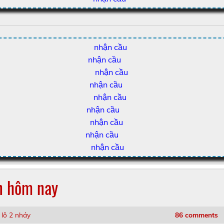
nhận cầu
nhận cầu
nhận cầu
nhận cầu
nhận cầu
nhận cầu
nhận cầu
nhận cầu
nhận cầu
n hôm nay
 lô 2 nháy
86 comments