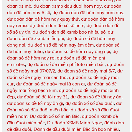
doan xs mb
,
du doan xsmb dau duoi hom nay
,
dự đoán
dàn đề hôm nay 6 số
,
dự đoán dàn đề hôm nay hôm nay
,
dự đoán dàn đề hôm nay quay thử
,
dự đoán dàn đề hôm
nay remix
,
dự đoán dàn đề xổ số hcm
,
dự đoán dàn đề
xổ số uy tín
,
dự đoán dàn đề xsmb bao nhiêu số
,
dự
đoán dàn đề xsmb miễn phí
,
dự đoán số đề hôm nay
dong nai
,
dự đoán số đề hôm nay êm đềm
,
dự đoán số
đề hôm nay italia
,
dự đoán số đề hôm nay ông nội
,
dự
đoán số đề hôm nay ra
,
dự đoán số đề miễn phí
emirates
,
dự đoán số đề miễn phí loto miền bắc
,
dự đoán
số đề ngày mai 07/07/2
,
dự đoán số đề ngày mai 5/7
,
dự
đoán số đề ngày mai cần thơ
,
dự đoán số đề ngày mai
eur
,
dự đoán số đề ngày mai là con gì
,
dự đoán số đề
ngày mai rồng bạch kim
,
dự đoán số đề ngày mai xinh
đẹp
,
dự đoán số đề tối nay 31
,
dự đoán số đề tối nay ăn
,
dự đoán số đề tối nay ăn gì
,
dự đoán xổ số đầu đuôi
,
dự
đoán xổ số đầu đuôi miền bắc
,
dự đoán xổ số đầu đuôi
miền nam
,
Dự đoán xổ số miền Bắc
,
dự đoán xsmb đề
đầu đuôi miền bắc
,
Dự đoán XSMB Minh Ngọc
,
đánh dàn
đề đầu đuôi
,
Đánh de đầu đuôi miền Bắc ăn bao nhiêu
,