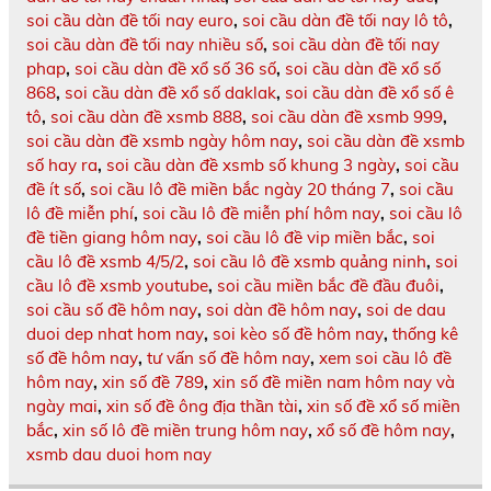
soi cầu dàn đề tối nay euro
,
soi cầu dàn đề tối nay lô tô
,
soi cầu dàn đề tối nay nhiều số
,
soi cầu dàn đề tối nay
phap
,
soi cầu dàn đề xổ số 36 số
,
soi cầu dàn đề xổ số
868
,
soi cầu dàn đề xổ số daklak
,
soi cầu dàn đề xổ số ê
tô
,
soi cầu dàn đề xsmb 888
,
soi cầu dàn đề xsmb 999
,
soi cầu dàn đề xsmb ngày hôm nay
,
soi cầu dàn đề xsmb
số hay ra
,
soi cầu dàn đề xsmb số khung 3 ngày
,
soi cầu
đề ít số
,
soi cầu lô đề miền bắc ngày 20 tháng 7
,
soi cầu
lô đề miễn phí
,
soi cầu lô đề miễn phí hôm nay
,
soi cầu lô
đề tiền giang hôm nay
,
soi cầu lô đề vip miền bắc
,
soi
cầu lô đề xsmb 4/5/2
,
soi cầu lô đề xsmb quảng ninh
,
soi
cầu lô đề xsmb youtube
,
soi cầu miền bắc đề đầu đuôi
,
soi cầu số đề hôm nay
,
soi dàn đề hôm nay
,
soi de dau
duoi dep nhat hom nay
,
soi kèo số đề hôm nay
,
thống kê
số đề hôm nay
,
tư vấn số đề hôm nay
,
xem soi cầu lô đề
hôm nay
,
xin số đề 789
,
xin số đề miền nam hôm nay và
ngày mai
,
xin số đề ông địa thần tài
,
xin số đề xổ số miền
bắc
,
xin số lô đề miền trung hôm nay
,
xổ số đề hôm nay
,
xsmb dau duoi hom nay