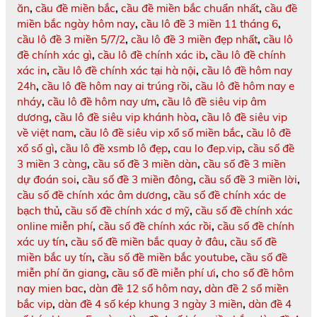
ăn
,
cầu đề miền bắc
,
cầu đề miền bắc chuẩn nhất
,
cầu đề
miền bắc ngày hôm nay
,
cầu lô đề 3 miền 11 tháng 6
,
cầu lô đề 3 miền 5/7/2
,
cầu lô đề 3 miền đẹp nhất
,
cầu lô
đề chính xác gì
,
cầu lô đề chính xác ib
,
cầu lô đề chính
xác in
,
cầu lô đề chính xác tại hà nội
,
cầu lô đề hôm nay
24h
,
cầu lô đề hôm nay ai trúng rồi
,
cầu lô đề hôm nay e
nháy
,
cầu lô đề hôm nay ưm
,
cầu lô đề siêu vip âm
dương
,
cầu lô đề siêu vip khánh hòa
,
cầu lô đề siêu vip
về việt nam
,
cầu lô đề siêu vip xổ số miền bắc
,
cầu lô đề
xổ số gì
,
cầu lô đề xsmb lô đẹp
,
cau lo đep.vip
,
cầu số đề
3 miền 3 càng
,
cầu số đề 3 miền dàn
,
cầu số đề 3 miền
dự đoán soi
,
cầu số đề 3 miền đông
,
cầu số đề 3 miền lời
,
cầu số đề chính xác âm dương
,
cầu số đề chính xác de
bạch thủ
,
cầu số đề chính xác ơ mỹ
,
cầu số đề chính xác
online miễn phí
,
cầu số đề chính xác rồi
,
cầu số đề chính
xác uy tín
,
cầu số đề miền bắc quay ở đâu
,
cầu số đề
miền bắc uy tín
,
cầu số đề miền bắc youtube
,
cầu số đề
miễn phí ăn giang
,
cầu số đề miễn phí ưi
,
cho số đề hôm
nay mien bac
,
dàn đề 12 số hôm nay
,
dàn đề 2 số miền
bắc vip
,
dàn đề 4 số kép khung 3 ngày 3 miền
,
dàn đề 4