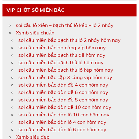
VIP CHỐT SỐ MIỀN BẮC
soi cầu lô xiên – bạch thủ lô kép – lô 2 nháy
Xsmb siêu chuẩn
soi cầu miền bắc bạch thủ lô 2 nháy hôm nay
soi cầu miền bắc ba càng víp hôm nay
soi cầu miền bắc bạch thủ đề hôm nay
soi cầu miền bắc bạch thủ lô hôm nay
soi cầu miền bắc bạch thủ lô kép hôm nay
soi cầu miền bắc cặp 3 càng víp hôm nay
soi cầu miền bắc dàn đề 4 con hôm nay
soi cầu miền bắc dàn đề 6 con hôm nay
soi cầu miền bắc dàn đề 8 con hôm nay
soi cầu miền bắc dàn đề 10 con hôm nay
soi cầu miền bắc dàn lô 10 con hôm nay
soi cầu miền bắc dàn lô 4 con hôm nay
soi cầu miền bắc dàn lô 6 con hôm nay
Xsmb siêu đẹp