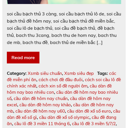
soi cầu bạch thủ 3 càng, soi cầu bạch thủ lô de, soi cầu
bạch thủ đề hôm nay, soi cầu bạch thủ đề miền bắc,
soi cầu lô de bạch thủ, soi cầu đề bạch thủ, đề bạch
thủ, bach thu 3cang, bach thu de hom nay, bach thu
de mb, bach thu đề, bach thủ de miền bắc […]
Read more
Category:
Xsmb siêu chuẩn
,
Xsmb siêu đẹp
Tags:
các
đề miễn phí ăn
,
cách chơi đề đầu đuôi
,
cách soi cầu lô đề
chính xác nhất
,
cách xin số đề người âm
,
cầu dàn đề
hôm nay bao nhiêu con
,
cầu dàn đề hôm nay bao nhiêu
số
,
cầu dàn đề hôm nay chuẩn
,
cầu dàn đề hôm nay
excel
,
cầu dàn đề hôm nay khảo
,
cầu dàn đề hôm nay
mb
,
cầu dàn đề hôm nay u60
,
cầu dàn đề xổ số euro
,
cầu
dàn đề xổ số gì
,
cầu dàn đề xổ số olympic
,
cầu đề đang
ăn
,
cầu lô đề 3 miền 11 tháng 6
,
cầu lô đề 3 miền 5/7/2
,