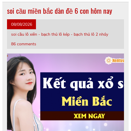
soi cầu miền bắc dàn đề 6 con hôm nay
08/08/2026
soi cầu lô xiên - bạch thủ lô kép - bạch thủ lô 2 nháy
86 comments