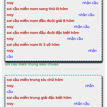
nay
nhận cầu
soi cầu miền nam song thủ lô hôm
nay
nhận cầu
soi cầu miền nam đầu đuôi giải 8 hôm
nay
nhận cầu
soi cầu miền nam đầu đuôi đặc biệt hôm
nay
nhận cầu
soi cầu miền nam lô 3 số hôm
nay
nhận
cầu
soi cầu miền trung siêu chuẩn
soi cầu miền trung xỉu chủ hôm
nay
nhận
cầu
soi cầu miền trung giải đặc biệt hôm
nay
nhận cầu