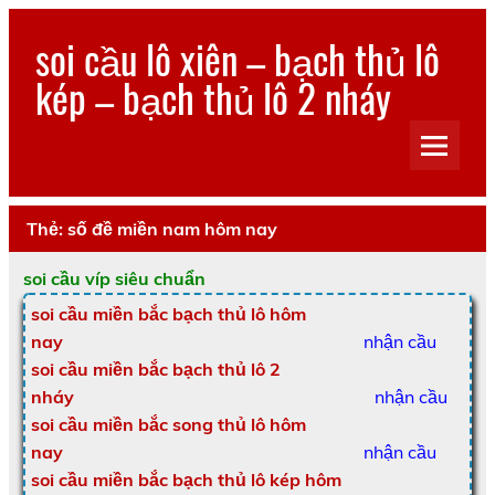
Skip
to
soi cầu lô xiên – bạch thủ lô
content
kép – bạch thủ lô 2 nháy
soi cầu lô xiên – bạch thủ lô kép – bạch thủ lô 2 nháy
Thẻ:
số đề miền nam hôm nay
soi cầu víp siêu chuẩn
soi cầu miền bắc bạch thủ lô hôm
nay
nhận cầu
soi cầu miền bắc bạch thủ lô 2
nháy
nhận cầu
soi cầu miền bắc song thủ lô hôm
nay
nhận cầu
soi cầu miền bắc bạch thủ lô kép hôm