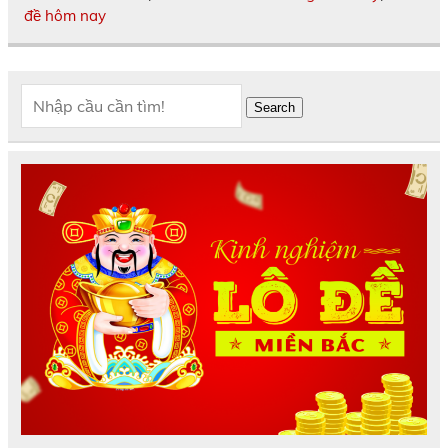
đề hôm nay
Search