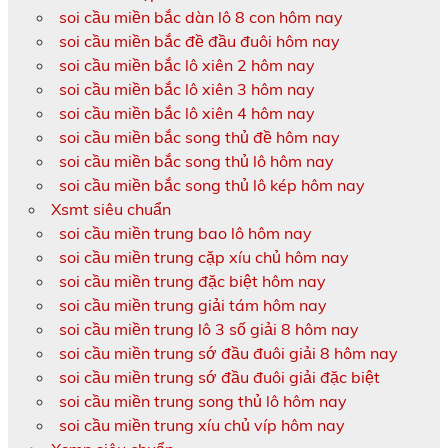
soi cầu miền bắc dàn lô 8 con hôm nay
soi cầu miền bắc đề đầu đuôi hôm nay
soi cầu miền bắc lô xiên 2 hôm nay
soi cầu miền bắc lô xiên 3 hôm nay
soi cầu miền bắc lô xiên 4 hôm nay
soi cầu miền bắc song thủ đề hôm nay
soi cầu miền bắc song thủ lô hôm nay
soi cầu miền bắc song thủ lô kép hôm nay
Xsmt siêu chuẩn
soi cầu miền trung bao lô hôm nay
soi cầu miền trung cặp xíu chủ hôm nay
soi cầu miền trung đặc biệt hôm nay
soi cầu miền trung giải tám hôm nay
soi cầu miền trung lô 3 số giải 8 hôm nay
soi cầu miền trung sớ đầu đuôi giải 8 hôm nay
soi cầu miền trung sớ đầu đuôi giải đặc biệt
soi cầu miền trung song thủ lô hôm nay
soi cầu miền trung xíu chủ víp hôm nay