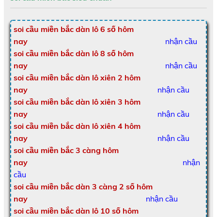
soi cầu miền bắc dàn lô 6 số hôm
nay
nhận cầu
soi cầu miền bắc dàn lô 8 số hôm
nay
nhận cầu
soi cầu miền bắc dàn lô xiên 2 hôm
nay
nhận cầu
soi cầu miền bắc dàn lô xiên 3 hôm
nay
nhận cầu
soi cầu miền bắc dàn lô xiên 4 hôm
nay
nhận cầu
soi cầu miền bắc 3 càng hôm
nay
nhận
cầu
soi cầu miền bắc dàn 3 càng 2 số hôm
nay
nhận cầu
soi cầu miền bắc dàn lô 10 số hôm