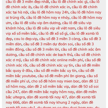
cầu lô đề 3 miền đẹp nhất
,
cầu lô đề chính xác gì
,
cầu lô
đề chính xác ib
,
cầu lô đề chính xác in
,
cầu lô đề chính
xác tại hà nội
,
cầu lô đề hôm nay 24h
,
cầu lô đề hôm nay
ai trúng rồi
,
cầu lô đề hôm nay e nháy
,
cầu lô đề hôm nay
ưm
,
cầu lô đề siêu vip âm dương
,
cầu lô đề siêu vip
khánh hòa
,
cầu lô đề siêu vip về việt nam
,
cầu lô đề siêu
vip xổ số miền bắc
,
cầu lô đề xổ số gì
,
cầu lô đề xsmb lô
đẹp
,
cau lo đep.vip
,
cầu số đề 3 miền 3 càng
,
cầu số đề 3
miền dàn
,
cầu số đề 3 miền dự đoán soi
,
cầu số đề 3
miền đông
,
cầu số đề 3 miền lời
,
cầu số đề chính xác âm
dương
,
cầu số đề chính xác de bạch thủ
,
cầu số đề chính
xác ơ mỹ
,
cầu số đề chính xác online miễn phí
,
cầu số đề
chính xác rồi
,
cầu số đề chính xác uy tín
,
cầu số đề miền
bắc quay ở đâu
,
cầu số đề miền bắc uy tín
,
cầu số đề
miền bắc youtube
,
cầu số đề miễn phí ăn giang
,
cầu số
đề miễn phí ưi
,
cho số đề hôm nay mien bac
,
dàn đề 12
số hôm nay
,
dàn đề 2 số miền bắc vip
,
dàn đề 50 số soi
cầu 247
,
dàn đề miền bắc ngày hôm nay
,
dàn đề miền
bắc ultegra
,
dàn đề xsmb tối nay 4/7
,
dàn đề xsmb tối
nay 666
,
dàn đề xsmb tối nay khung 2 ngày
,
dàn đề
xsmb tối nay vtv1
,
du doan xo so dau duoi hom nay
,
du