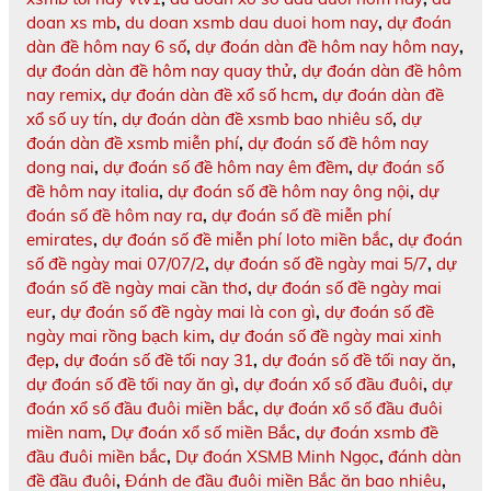
doan xs mb
,
du doan xsmb dau duoi hom nay
,
dự đoán
dàn đề hôm nay 6 số
,
dự đoán dàn đề hôm nay hôm nay
,
dự đoán dàn đề hôm nay quay thử
,
dự đoán dàn đề hôm
nay remix
,
dự đoán dàn đề xổ số hcm
,
dự đoán dàn đề
xổ số uy tín
,
dự đoán dàn đề xsmb bao nhiêu số
,
dự
đoán dàn đề xsmb miễn phí
,
dự đoán số đề hôm nay
dong nai
,
dự đoán số đề hôm nay êm đềm
,
dự đoán số
đề hôm nay italia
,
dự đoán số đề hôm nay ông nội
,
dự
đoán số đề hôm nay ra
,
dự đoán số đề miễn phí
emirates
,
dự đoán số đề miễn phí loto miền bắc
,
dự đoán
số đề ngày mai 07/07/2
,
dự đoán số đề ngày mai 5/7
,
dự
đoán số đề ngày mai cần thơ
,
dự đoán số đề ngày mai
eur
,
dự đoán số đề ngày mai là con gì
,
dự đoán số đề
ngày mai rồng bạch kim
,
dự đoán số đề ngày mai xinh
đẹp
,
dự đoán số đề tối nay 31
,
dự đoán số đề tối nay ăn
,
dự đoán số đề tối nay ăn gì
,
dự đoán xổ số đầu đuôi
,
dự
đoán xổ số đầu đuôi miền bắc
,
dự đoán xổ số đầu đuôi
miền nam
,
Dự đoán xổ số miền Bắc
,
dự đoán xsmb đề
đầu đuôi miền bắc
,
Dự đoán XSMB Minh Ngọc
,
đánh dàn
đề đầu đuôi
,
Đánh de đầu đuôi miền Bắc ăn bao nhiêu
,