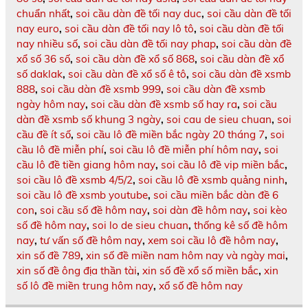
chuẩn nhất
,
soi cầu dàn đề tối nay duc
,
soi cầu dàn đề tối
nay euro
,
soi cầu dàn đề tối nay lô tô
,
soi cầu dàn đề tối
nay nhiều số
,
soi cầu dàn đề tối nay phap
,
soi cầu dàn đề
xổ số 36 số
,
soi cầu dàn đề xổ số 868
,
soi cầu dàn đề xổ
số daklak
,
soi cầu dàn đề xổ số ê tô
,
soi cầu dàn đề xsmb
888
,
soi cầu dàn đề xsmb 999
,
soi cầu dàn đề xsmb
ngày hôm nay
,
soi cầu dàn đề xsmb số hay ra
,
soi cầu
dàn đề xsmb số khung 3 ngày
,
soi cau de sieu chuan
,
soi
cầu đề ít số
,
soi cầu lô đề miền bắc ngày 20 tháng 7
,
soi
cầu lô đề miễn phí
,
soi cầu lô đề miễn phí hôm nay
,
soi
cầu lô đề tiền giang hôm nay
,
soi cầu lô đề vip miền bắc
,
soi cầu lô đề xsmb 4/5/2
,
soi cầu lô đề xsmb quảng ninh
,
soi cầu lô đề xsmb youtube
,
soi cầu miền bắc dàn đề 6
con
,
soi cầu số đề hôm nay
,
soi dàn đề hôm nay
,
soi kèo
số đề hôm nay
,
soi lo de sieu chuan
,
thống kê số đề hôm
nay
,
tư vấn số đề hôm nay
,
xem soi cầu lô đề hôm nay
,
xin số đề 789
,
xin số đề miền nam hôm nay và ngày mai
,
xin số đề ông địa thần tài
,
xin số đề xổ số miền bắc
,
xin
số lô đề miền trung hôm nay
,
xổ số đề hôm nay