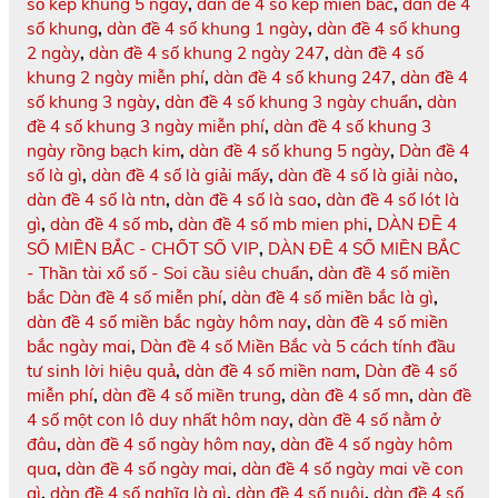
số kép khung 5 ngày
,
dàn đề 4 số kép miền bắc
,
dàn đề 4
số khung
,
dàn đề 4 số khung 1 ngày
,
dàn đề 4 số khung
2 ngày
,
dàn đề 4 số khung 2 ngày 247
,
dàn đề 4 số
khung 2 ngày miễn phí
,
dàn đề 4 số khung 247
,
dàn đề 4
số khung 3 ngày
,
dàn đề 4 số khung 3 ngày chuẩn
,
dàn
đề 4 số khung 3 ngày miễn phí
,
dàn đề 4 số khung 3
ngày rồng bạch kim
,
dàn đề 4 số khung 5 ngày
,
Dàn đề 4
số là gì
,
dàn đề 4 số là giải mấy
,
dàn đề 4 số là giải nào
,
dàn đề 4 số là ntn
,
dàn đề 4 số là sao
,
dàn đề 4 số lót là
gì
,
dàn đề 4 số mb
,
dàn đề 4 số mb mien phi
,
DÀN ĐỀ 4
SỐ MIỀN BẮC - CHỐT SỐ VIP
,
DÀN ĐỀ 4 SỐ MIỀN BẮC
- Thần tài xổ số - Soi cầu siêu chuẩn
,
dàn đề 4 số miền
bắc Dàn đề 4 số miễn phí
,
dàn đề 4 số miền bắc là gì
,
dàn đề 4 số miền bắc ngày hôm nay
,
dàn đề 4 số miền
bắc ngày mai
,
Dàn đề 4 số Miền Bắc và 5 cách tính đầu
tư sinh lời hiệu quả
,
dàn đề 4 số miền nam
,
Dàn đề 4 số
miễn phí
,
dàn đề 4 số miền trung
,
dàn đề 4 số mn
,
dàn đề
4 số một con lô duy nhất hôm nay
,
dàn đề 4 số nằm ở
đâu
,
dàn đề 4 số ngày hôm nay
,
dàn đề 4 số ngày hôm
qua
,
dàn đề 4 số ngày mai
,
dàn đề 4 số ngày mai về con
gì
,
dàn đề 4 số nghĩa là gì
,
dàn đề 4 số nuôi
,
dàn đề 4 số