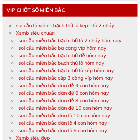
VIP CHỐT SỐ MIỀN BẮC
soi cầu lô xiên – bạch thủ lô kép – lô 2 nháy
Xsmb siêu chuẩn
soi cầu miền bắc bạch thủ lô 2 nháy hôm nay
soi cầu miền bắc ba càng víp hôm nay
soi cầu miền bắc bạch thủ đề hôm nay
soi cầu miền bắc bạch thủ lô hôm nay
soi cầu miền bắc bạch thủ lô kép hôm nay
soi cầu miền bắc cặp 3 càng víp hôm nay
soi cầu miền bắc dàn đề 4 con hôm nay
soi cầu miền bắc dàn đề 6 con hôm nay
soi cầu miền bắc dàn đề 8 con hôm nay
soi cầu miền bắc dàn đề 10 con hôm nay
soi cầu miền bắc dàn lô 10 con hôm nay
soi cầu miền bắc dàn lô 4 con hôm nay
soi cầu miền bắc dàn lô 6 con hôm nay
Xsmb siêu đẹp