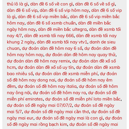
thủ lô là gì
,
dàn đề 6 số về con gì
,
dàn đề 6 số về số gì
,
dàn đề 6 số vip
,
dàn đề 6 số vip hôm nay
,
dàn đề 6 số vip
là gì
,
dàn đề 6 số vip miền bắc
,
dàn đề 6 số vip miền bắc
hôm nay
,
dàn đề 6 số xsmb chuẩn
,
dàn đề miền bắc
ngày hôm nay
,
dàn đề miền bắc ultegra
,
dàn đề xsmb tối
nay 4/7
,
dàn đề xsmb tối nay 666
,
dàn đề xsmb tối nay
khung 2 ngày
,
dàn đề xsmb tối nay vtv1
,
danh de sieu
chuan
,
dự đoán dàn đề hôm nay 6 số
,
dự đoán dàn đề
hôm nay hôm nay
,
dự đoán dàn đề hôm nay quay thử
,
dự đoán dàn đề hôm nay remix
,
dự đoán dàn đề xổ số
hcm
,
dự đoán dàn đề xổ số uy tín
,
dự đoán dàn đề xsmb
bao nhiêu số
,
dự đoán dàn đề xsmb miễn phí
,
dự đoán
số đề hôm nay dong nai
,
dự đoán số đề hôm nay êm
đềm
,
dự đoán số đề hôm nay italia
,
dự đoán số đề hôm
nay ông nội
,
dự đoán số đề hôm nay ra
,
dự đoán số đề
miễn phí emirates
,
dự đoán số đề miễn phí loto miền bắc
,
dự đoán số đề ngày mai 07/07/2
,
dự đoán số đề ngày
mai 5/7
,
dự đoán số đề ngày mai cần thơ
,
dự đoán số đề
ngày mai eur
,
dự đoán số đề ngày mai là con gì
,
dự đoán
số đề ngày mai rồng bạch kim
,
dự đoán số đề ngày mai