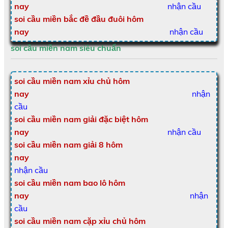
nay
nhận cầu
soi cầu miền bắc đề đầu đuôi hôm
nay
nhận cầu
soi cầu miền nam siêu chuẩn
soi cầu miền nam xỉu chủ hôm
nay
nhận
cầu
soi cầu miền nam giải đặc biệt hôm
nay
nhận cầu
soi cầu miền nam giải 8 hôm
nay
nhận cầu
soi cầu miền nam bao lô hôm
nay
nhận
cầu
soi cầu miền nam cặp xỉu chủ hôm