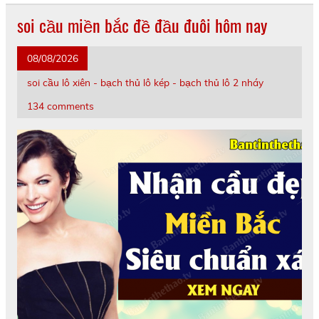
soi cầu miền bắc đề đầu đuôi hôm nay
08/08/2026
soi cầu lô xiên - bạch thủ lô kép - bạch thủ lô 2 nháy
134 comments