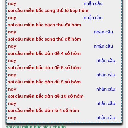
nay
nhận cầu
soi cầu miền bắc song thủ lô kép hôm
nay
nhận cầu
soi cầu miền bắc bạch thủ đề hôm
nay
nhận cầu
soi cầu miền bắc song thủ đề hôm
nay
nhận cầu
soi cầu miền bắc dàn đề 4 số hôm
nay
nhận cầu
soi cầu miền bắc dàn đề 6 số hôm
nay
nhận cầu
soi cầu miền bắc dàn đề 8 số hôm
nay
nhận cầu
soi cầu miền bắc dàn đề 10 số hôm
nay
nhận cầu
soi cầu miền bắc dàn lô 4 số hôm
nay
nhận cầu
soi cầu miền bắc siêu chuẩn