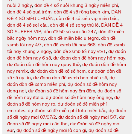
nuôi 2 ngày
,
dàn đề 4 số nuôi khung 3 ngày miễn phí
,
dàn đề 4 số quả trám
,
dàn đề 4 số rồng bạch kim
,
DÀN
ĐỀ 4 SỐ SIÊU CHUẨN
,
dàn đề 4 số siêu vip miền bắc
,
dàn đề 4 số soi cầu
,
dàn đề 4 số song thủ lô
,
DÀN ĐỀ 4
SỐ SUPPER VIP
,
dàn đề 50 số soi cầu 247
,
dàn đề miền
bắc ngày hôm nay
,
dàn đề miền bắc ultegra
,
dàn đề
xsmb tối nay 4/7
,
dàn đề xsmb tối nay 666
,
dàn đề xsmb
tối nay khung 2 ngày
,
dàn đề xsmb tối nay vtv1
,
dự đoán
dàn đề hôm nay 6 số
,
dự đoán dàn đề hôm nay hôm nay
,
dự đoán dàn đề hôm nay quay thử
,
dự đoán dàn đề hôm
nay remix
,
dự đoán dàn đề xổ số hcm
,
dự đoán dàn đề
xổ số uy tín
,
dự đoán dàn đề xsmb bao nhiêu số
,
dự
đoán dàn đề xsmb miễn phí
,
dự đoán số đề hôm nay
dong nai
,
dự đoán số đề hôm nay êm đềm
,
dự đoán số
đề hôm nay italia
,
dự đoán số đề hôm nay ông nội
,
dự
đoán số đề hôm nay ra
,
dự đoán số đề miễn phí
emirates
,
dự đoán số đề miễn phí loto miền bắc
,
dự đoán
số đề ngày mai 07/07/2
,
dự đoán số đề ngày mai 5/7
,
dự
đoán số đề ngày mai cần thơ
,
dự đoán số đề ngày mai
eur
,
dự đoán số đề ngày mai là con gì
,
dự đoán số đề