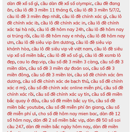
dàn đề xổ số gì
,
cầu dàn đề xổ số olympic
,
cầu đề đang
ăn
,
cầu lô đề 3 miền 11 tháng 6
,
cầu lô đề 3 miền 5/7/2
,
cầu lô đề 3 miền đẹp nhất
,
cầu lô đề chính xác gì
,
cầu lô
đề chính xác ib
,
cầu lô đề chính xác in
,
cầu lô đề chính
xác tại hà nội
,
cầu lô đề hôm nay 24h
,
cầu lô đề hôm nay
ai trúng rồi
,
cầu lô đề hôm nay e nháy
,
cầu lô đề hôm nay
ưm
,
cầu lô đề siêu vip âm dương
,
cầu lô đề siêu vip
khánh hòa
,
cầu lô đề siêu vip về việt nam
,
cầu lô đề siêu
vip xổ số miền bắc
,
cầu lô đề xổ số gì
,
cầu lô đề xsmb lô
đẹp
,
cau lo đep.vip
,
cầu số đề 3 miền 3 càng
,
cầu số đề 3
miền dàn
,
cầu số đề 3 miền dự đoán soi
,
cầu số đề 3
miền đông
,
cầu số đề 3 miền lời
,
cầu số đề chính xác âm
dương
,
cầu số đề chính xác de bạch thủ
,
cầu số đề chính
xác ơ mỹ
,
cầu số đề chính xác online miễn phí
,
cầu số đề
chính xác rồi
,
cầu số đề chính xác uy tín
,
cầu số đề miền
bắc quay ở đâu
,
cầu số đề miền bắc uy tín
,
cầu số đề
miền bắc youtube
,
cầu số đề miễn phí ăn giang
,
cầu số
đề miễn phí ưi
,
cho số đề hôm nay mien bac
,
dàn đề 12
số hôm nay
,
dàn đề 2 số miền bắc vip
,
dàn đề 50 số soi
cầu 247
,
dàn đề miền bắc ngày hôm nay
,
dàn đề miền