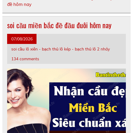
đề hôm nay
soi cầu miền bắc đề đầu đuôi hôm nay
07/08/2026
soi cầu lô xiên - bạch thủ lô kép - bạch thủ lô 2 nháy
134 comments