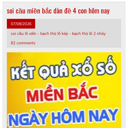
soi cầu miền bắc dàn đề 4 con hôm nay
07/08/2026
soi cầu lô xiên - bạch thủ lô kép - bạch thủ lô 2 nháy
82 comments