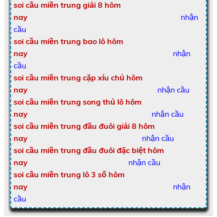
soi cầu miền trung giải 8 hôm
nay
nhận
cầu
soi cầu miền trung bao lô hôm
nay
nhận
cầu
soi cầu miền trung cặp xỉu chủ hôm
nay
nhận cầu
soi cầu miền trung song thủ lô hôm
nay
nhận cầu
soi cầu miền trung đầu đuôi giải 8 hôm
nay
nhận cầu
soi cầu miền trung đầu đuôi đặc biệt hôm
nay
nhận cầu
soi cầu miền trung lô 3 số hôm
nay
nhận
cầu