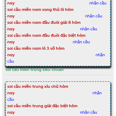
nay
nhận cầu
soi cầu miền nam song thủ lô hôm
nay
nhận cầu
soi cầu miền nam đầu đuôi giải 8 hôm
nay
nhận cầu
soi cầu miền nam đầu đuôi đặc biệt hôm
nay
nhận cầu
soi cầu miền nam lô 3 số hôm
nay
nhận
cầu
soi cầu miền trung siêu chuẩn
soi cầu miền trung xỉu chủ hôm
nay
nhận
cầu
soi cầu miền trung giải đặc biệt hôm
nay
nhận cầu