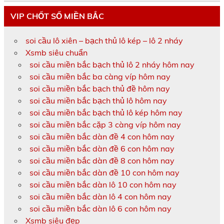
VIP CHỐT SỐ MIỀN BẮC
soi cầu lô xiên – bạch thủ lô kép – lô 2 nháy
Xsmb siêu chuẩn
soi cầu miền bắc bạch thủ lô 2 nháy hôm nay
soi cầu miền bắc ba càng víp hôm nay
soi cầu miền bắc bạch thủ đề hôm nay
soi cầu miền bắc bạch thủ lô hôm nay
soi cầu miền bắc bạch thủ lô kép hôm nay
soi cầu miền bắc cặp 3 càng víp hôm nay
soi cầu miền bắc dàn đề 4 con hôm nay
soi cầu miền bắc dàn đề 6 con hôm nay
soi cầu miền bắc dàn đề 8 con hôm nay
soi cầu miền bắc dàn đề 10 con hôm nay
soi cầu miền bắc dàn lô 10 con hôm nay
soi cầu miền bắc dàn lô 4 con hôm nay
soi cầu miền bắc dàn lô 6 con hôm nay
Xsmb siêu đẹp