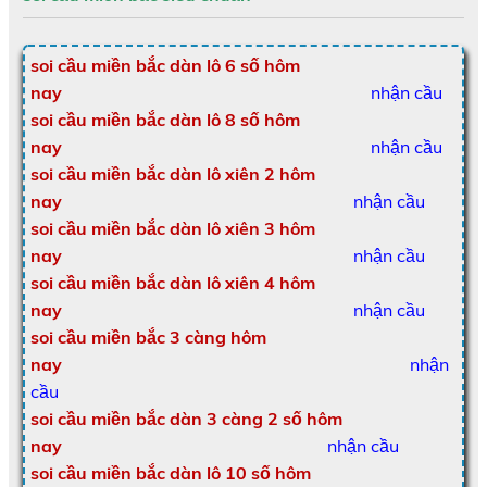
soi cầu miền bắc dàn lô 6 số hôm
nay
nhận cầu
soi cầu miền bắc dàn lô 8 số hôm
nay
nhận cầu
soi cầu miền bắc dàn lô xiên 2 hôm
nay
nhận cầu
soi cầu miền bắc dàn lô xiên 3 hôm
nay
nhận cầu
soi cầu miền bắc dàn lô xiên 4 hôm
nay
nhận cầu
soi cầu miền bắc 3 càng hôm
nay
nhận
cầu
soi cầu miền bắc dàn 3 càng 2 số hôm
nay
nhận cầu
soi cầu miền bắc dàn lô 10 số hôm