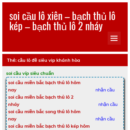
Skip
to
soi cầu lô xiên – bạch thủ lô
content
kép – bạch thủ lô 2 nháy
soi cầu lô xiên – bạch thủ lô kép – bạch thủ lô 2 nháy
Thẻ:
cầu lô đề siêu vip khánh hòa
soi cầu víp siêu chuẩn
soi cầu miền bắc bạch thủ lô hôm
nay
nhận cầu
soi cầu miền bắc bạch thủ lô 2
nháy
nhận cầu
soi cầu miền bắc song thủ lô hôm
nay
nhận cầu
soi cầu miền bắc bạch thủ lô kép hôm