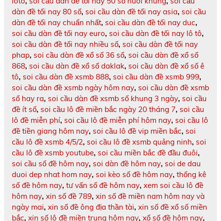
loto
,
soi cầu dàn đề tối nay 50 số nuôi khung
,
soi cầu
dàn đề tối nay 80 số
,
soi cầu dàn đề tối nay asia
,
soi cầu
dàn đề tối nay chuẩn nhất
,
soi cầu dàn đề tối nay duc
,
soi cầu dàn đề tối nay euro
,
soi cầu dàn đề tối nay lô tô
,
soi cầu dàn đề tối nay nhiều số
,
soi cầu dàn đề tối nay
phap
,
soi cầu dàn đề xổ số 36 số
,
soi cầu dàn đề xổ số
868
,
soi cầu dàn đề xổ số daklak
,
soi cầu dàn đề xổ số ê
tô
,
soi cầu dàn đề xsmb 888
,
soi cầu dàn đề xsmb 999
,
soi cầu dàn đề xsmb ngày hôm nay
,
soi cầu dàn đề xsmb
số hay ra
,
soi cầu dàn đề xsmb số khung 3 ngày
,
soi cầu
đề ít số
,
soi cầu lô đề miền bắc ngày 20 tháng 7
,
soi cầu
lô đề miễn phí
,
soi cầu lô đề miễn phí hôm nay
,
soi cầu lô
đề tiền giang hôm nay
,
soi cầu lô đề vip miền bắc
,
soi
cầu lô đề xsmb 4/5/2
,
soi cầu lô đề xsmb quảng ninh
,
soi
cầu lô đề xsmb youtube
,
soi cầu miền bắc đề đầu đuôi
,
soi cầu số đề hôm nay
,
soi dàn đề hôm nay
,
soi de dau
duoi dep nhat hom nay
,
soi kèo số đề hôm nay
,
thống kê
số đề hôm nay
,
tư vấn số đề hôm nay
,
xem soi cầu lô đề
hôm nay
,
xin số đề 789
,
xin số đề miền nam hôm nay và
ngày mai
,
xin số đề ông địa thần tài
,
xin số đề xổ số miền
bắc
,
xin số lô đề miền trung hôm nay
,
xổ số đề hôm nay
,