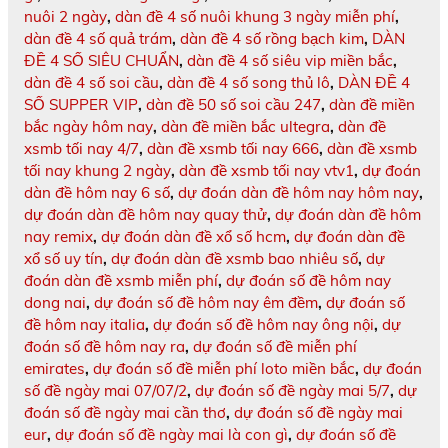
nuôi 2 ngày
,
dàn đề 4 số nuôi khung 3 ngày miễn phí
,
dàn đề 4 số quả trám
,
dàn đề 4 số rồng bạch kim
,
DÀN
ĐỀ 4 SỐ SIÊU CHUẨN
,
dàn đề 4 số siêu vip miền bắc
,
dàn đề 4 số soi cầu
,
dàn đề 4 số song thủ lô
,
DÀN ĐỀ 4
SỐ SUPPER VIP
,
dàn đề 50 số soi cầu 247
,
dàn đề miền
bắc ngày hôm nay
,
dàn đề miền bắc ultegra
,
dàn đề
xsmb tối nay 4/7
,
dàn đề xsmb tối nay 666
,
dàn đề xsmb
tối nay khung 2 ngày
,
dàn đề xsmb tối nay vtv1
,
dự đoán
dàn đề hôm nay 6 số
,
dự đoán dàn đề hôm nay hôm nay
,
dự đoán dàn đề hôm nay quay thử
,
dự đoán dàn đề hôm
nay remix
,
dự đoán dàn đề xổ số hcm
,
dự đoán dàn đề
xổ số uy tín
,
dự đoán dàn đề xsmb bao nhiêu số
,
dự
đoán dàn đề xsmb miễn phí
,
dự đoán số đề hôm nay
dong nai
,
dự đoán số đề hôm nay êm đềm
,
dự đoán số
đề hôm nay italia
,
dự đoán số đề hôm nay ông nội
,
dự
đoán số đề hôm nay ra
,
dự đoán số đề miễn phí
emirates
,
dự đoán số đề miễn phí loto miền bắc
,
dự đoán
số đề ngày mai 07/07/2
,
dự đoán số đề ngày mai 5/7
,
dự
đoán số đề ngày mai cần thơ
,
dự đoán số đề ngày mai
eur
,
dự đoán số đề ngày mai là con gì
,
dự đoán số đề