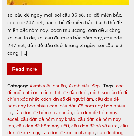
soi cầu đề ngày mai, soi cầu 36 số, soi đề miền bắc,
caulode247 net, bạch thủ đề miền bắc, bạch thủ đề
miền bắc hôm nay, bach thu 3cang, dàn đề 3 càng,
soi cầu lô de, soi cầu đề miền bắc hôm nay, caulode
247 net, dàn đề đầu đuôi khung 3 ngày, soi cầu lô 3
càng, […]
Read more
Category:
Xsmb siêu chuẩn
,
Xsmb siêu đẹp
Tags:
các
đề miễn phí ăn
,
cách chơi đề đầu đuôi
,
cách soi cầu lô đề
chính xác nhất
,
cách xin số đề người âm
,
cầu dàn đề
hôm nay bao nhiêu con
,
cầu dàn đề hôm nay bao nhiêu
số
,
cầu dàn đề hôm nay chuẩn
,
cầu dàn đề hôm nay
excel
,
cầu dàn đề hôm nay khảo
,
cầu dàn đề hôm nay
mb
,
cầu dàn đề hôm nay u60
,
cầu dàn đề xổ số euro
,
cầu
dàn đề xổ số gì
,
cầu dàn đề xổ số olympic
,
cầu đề đang