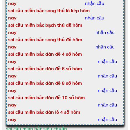
nay
nhận cầu
soi cầu miền bắc song thủ lô kép hôm
nay
nhận cầu
soi cầu miền bắc bạch thủ đề hôm
nay
nhận cầu
soi cầu miền bắc song thủ đề hôm
nay
nhận cầu
soi cầu miền bắc dàn đề 4 số hôm
nay
nhận cầu
soi cầu miền bắc dàn đề 6 số hôm
nay
nhận cầu
soi cầu miền bắc dàn đề 8 số hôm
nay
nhận cầu
soi cầu miền bắc dàn đề 10 số hôm
nay
nhận cầu
soi cầu miền bắc dàn lô 4 số hôm
nay
nhận cầu
soi cầu miền bắc siêu chuẩn