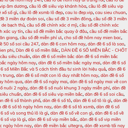
 vip âm dương
,
cầu lô đề siêu vip khánh hòa
,
cầu lô đề siêu vip
ề xổ số gì
,
cầu lô đề xsmb lô đẹp
,
cau lo đep.vip
,
cau sieu chuan
,
 đề 3 miền dự đoán soi
,
cầu số đề 3 miền đông
,
cầu số đề 3 miền
 de bạch thủ
,
cầu số đề chính xác ơ mỹ
,
cầu số đề chính xác
h xác uy tín
,
cầu số đề miền bắc quay ở đâu
,
cầu số đề miền bắc
 ăn giang
,
cầu số đề miễn phí ưi
,
cho số đề hôm nay mien bac
,
ề 50 số soi cầu 247
,
dàn đề 6 con hôm nay
,
dàn đề 6 số là sao
,
ien phi
,
Dàn đề 6 số miền Bắc
,
DÀN ĐỀ 6 SỐ MIỀN BẮC - CHỐT
 cầu siêu chuẩn
,
dàn đề 6 số miền bắc dàn đề 6 số miền bắc
 bắc ngày hôm nay
,
dàn đề 6 số miền bắc ngày mai
,
dàn đề 6 số
6 số Miền Bắc và 5 cách tính đầu tư sinh lời hiệu quả
,
dàn đề 6
n trung
,
dàn đề 6 số một con lô duy nhất hôm nay
,
dàn đề 6 số
gày hôm qua
,
dàn đề 6 số ngày mai
,
dàn đề 6 số ngày mai về con
số nuôi 2 ngày
,
dàn đề 6 số nuôi khung 3 ngày miễn phí
,
dàn đề
 siêu chuẩn
,
dàn đề 6 số siêu vip miền bắc
,
dàn đề 6 số soi cầu
,
àn đề 6 số thành phố
,
dàn đề 6 số tô
,
dàn đề 6 số tô là gì
,
dàn đề
 đề 6 số tô ngày hôm nay
,
dàn đề 6 số tô xsmb
,
dàn đề 6 số
6 số và song thủ lô là gì
,
dàn đề 6 số về con gì
,
dàn đề 6 số về
6 số vip là gì
,
dàn đề 6 số vip miền bắc
,
dàn đề 6 số vip miền
ắc ngày hôm nay
,
dàn đề miền bắc ultegra
,
dàn đề xsmb tối nay