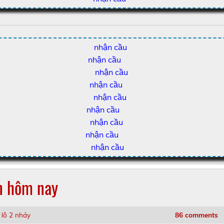
nhận cầu
nhận cầu
nhận cầu
nhận cầu
nhận cầu
nhận cầu
nhận cầu
nhận cầu
nhận cầu
n hôm nay
 lô 2 nháy
86 comments