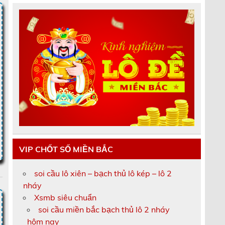
VIP CHỐT SỐ MIỀN BẮC
soi cầu lô xiên – bạch thủ lô kép – lô 2
nháy
Xsmb siêu chuẩn
soi cầu miền bắc bạch thủ lô 2 nháy
hôm nay