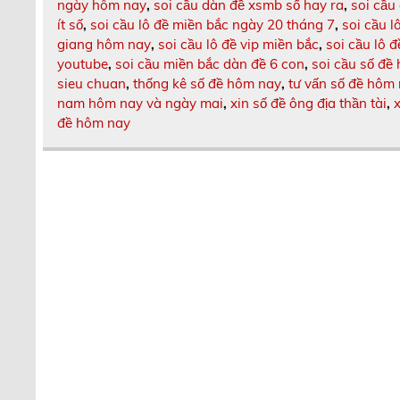
ngày hôm nay
,
soi cầu dàn đề xsmb số hay ra
,
soi cầu
ít số
,
soi cầu lô đề miền bắc ngày 20 tháng 7
,
soi cầu l
giang hôm nay
,
soi cầu lô đề vip miền bắc
,
soi cầu lô 
youtube
,
soi cầu miền bắc dàn đề 6 con
,
soi cầu số đề
sieu chuan
,
thống kê số đề hôm nay
,
tư vấn số đề hôm
nam hôm nay và ngày mai
,
xin số đề ông địa thần tài
,
đề hôm nay