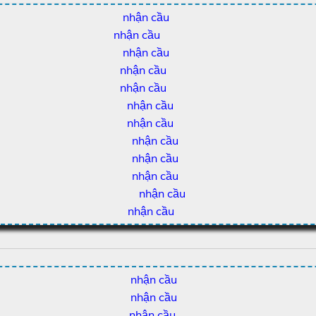
nhận cầu
nhận cầu
nhận cầu
nhận cầu
nhận cầu
nhận cầu
nhận cầu
nhận cầu
nhận cầu
nhận cầu
nhận cầu
nhận cầu
nhận cầu
nhận cầu
nhận cầu