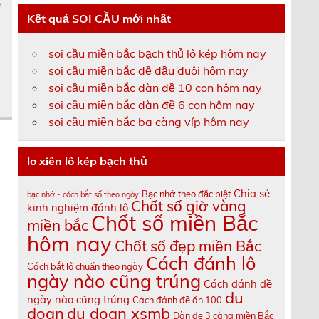
ề
Kết quả SOI CẦU mới nhất
soi cầu miền bắc bạch thủ lô kép hôm nay
soi cầu miền bắc đề đầu đuôi hôm nay
soi cầu miền bắc dàn đề 10 con hôm nay
soi cầu miền bắc dàn đề 6 con hôm nay
soi cầu miền bắc ba càng víp hôm nay
lo xiên lô kép bạch thủ
Chia sẻ
Bạc nhớ theo đặc biệt
bạc nhớ - cách bắt số theo ngày
Chốt số giờ vàng
kinh nghiệm đánh lô
Chốt số miền Bắc
miền bắc
hôm nay
Chốt số đẹp miền Bắc
Cách đánh lô
Cách bắt lô chuẩn theo ngày
ngày nào cũng trúng
Cách đánh đề
du
ngày nào cũng trúng
Cách đánh đề ăn 100
doan
du doan xsmb
Dàn de 3 càng miền Bắc