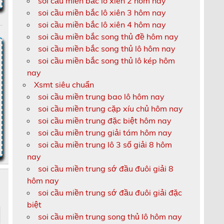
soi cầu miền bắc lô xiên 2 hôm nay
soi cầu miền bắc lô xiên 3 hôm nay
soi cầu miền bắc lô xiên 4 hôm nay
soi cầu miền bắc song thủ đề hôm nay
soi cầu miền bắc song thủ lô hôm nay
soi cầu miền bắc song thủ lô kép hôm
nay
Xsmt siêu chuẩn
soi cầu miền trung bao lô hôm nay
soi cầu miền trung cặp xíu chủ hôm nay
soi cầu miền trung đặc biệt hôm nay
soi cầu miền trung giải tám hôm nay
soi cầu miền trung lô 3 số giải 8 hôm
nay
soi cầu miền trung sớ đầu đuôi giải 8
hôm nay
soi cầu miền trung sớ đầu đuôi giải đặc
biệt
soi cầu miền trung song thủ lô hôm nay