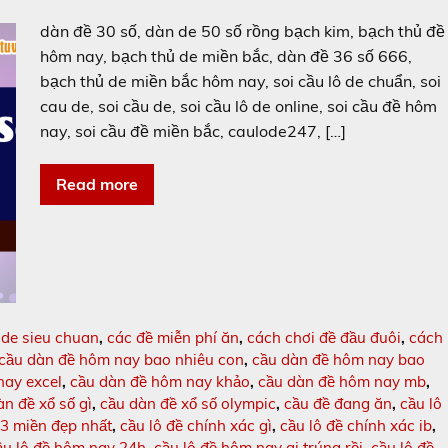
dàn đề 30 số, dàn de 50 số rồng bạch kim, bạch thủ đề
hôm nay, bạch thủ de miền bắc, dàn đề 36 số 666,
bạch thủ de miền bắc hôm nay, soi cầu lô de chuẩn, soi
cau de, soi cầu de, soi cầu lô de online, soi cầu đề hôm
nay, soi cầu đề miền bắc, caulode247, […]
Read more
 de sieu chuan
,
các đề miễn phí ăn
,
cách chơi đề đầu đuôi
,
cách
cầu dàn đề hôm nay bao nhiêu con
,
cầu dàn đề hôm nay bao
nay excel
,
cầu dàn đề hôm nay khảo
,
cầu dàn đề hôm nay mb
,
àn đề xổ số gì
,
cầu dàn đề xổ số olympic
,
cầu đề đang ăn
,
cầu lô
 3 miền đẹp nhất
,
cầu lô đề chính xác gì
,
cầu lô đề chính xác ib
,
ầu lô đề hôm nay 24h
,
cầu lô đề hôm nay ai trúng rồi
,
cầu lô đề