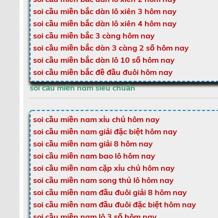
soi cầu miền bắc dàn lô xiên 3 hôm nay
soi cầu miền bắc dàn lô xiên 4 hôm nay
soi cầu miền bắc 3 càng hôm nay
soi cầu miền bắc dàn 3 càng 2 số hôm nay
soi cầu miền bắc dàn lô 10 số hôm nay
soi cầu miền bắc đề đầu đuôi hôm nay
soi cầu miền nam siêu chuẩn
soi cầu miền nam xỉu chủ hôm nay
soi cầu miền nam giải đặc biệt hôm nay
soi cầu miền nam giải 8 hôm nay
soi cầu miền nam bao lô hôm nay
soi cầu miền nam cặp xỉu chủ hôm nay
soi cầu miền nam song thủ lô hôm nay
soi cầu miền nam đầu đuôi giải 8 hôm nay
soi cầu miền nam đầu đuôi đặc biệt hôm nay
soi cầu miền nam lô 3 số hôm nay