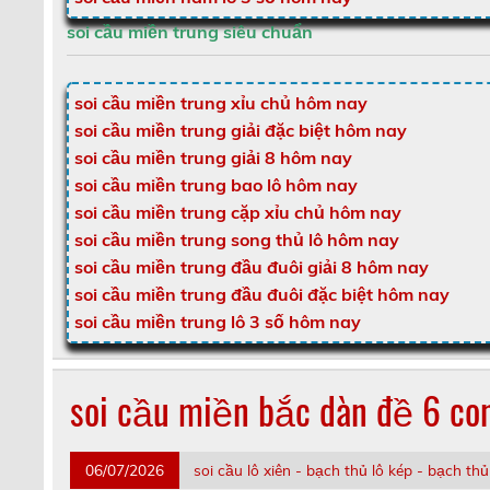
soi cầu miền trung siêu chuẩn
soi cầu miền trung xỉu chủ hôm nay
soi cầu miền trung giải đặc biệt hôm nay
soi cầu miền trung giải 8 hôm nay
soi cầu miền trung bao lô hôm nay
soi cầu miền trung cặp xỉu chủ hôm nay
soi cầu miền trung song thủ lô hôm nay
soi cầu miền trung đầu đuôi giải 8 hôm nay
soi cầu miền trung đầu đuôi đặc biệt hôm nay
soi cầu miền trung lô 3 số hôm nay
soi cầu miền bắc dàn đề 6 co
06/07/2026
soi cầu lô xiên - bạch thủ lô kép - bạch thủ