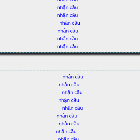
nhận cầu
nhận cầu
nhận cầu
nhận cầu
nhận cầu
nhận cầu
nhận cầu
nhận cầu
nhận cầu
nhận cầu
nhận cầu
nhận cầu
nhận cầu
nhận cầu
nhận cầu