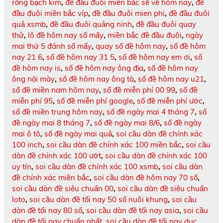
rồng bạch kim
,
đề đầu đuôi miền bắc sẽ về hôm nay
,
đề
đầu đuôi miền bắc víp
,
đề đầu đuôi mien phi
,
đề đầu đuôi
quả xsmb
,
đề đầu đuôi quảng ninh
,
đề đầu đuôi quay
thử
,
lô đề hôm nay số mấy
,
miền bắc đề đầu đuôi
,
ngày
mai thứ 5 đánh số mấy
,
quay số đề hôm nay
,
số đề hôm
nay 21 6
,
số đề hôm nay 31 5
,
số đề hôm nay em ơi
,
số
đề hôm nay is
,
số đề hôm nay ông địa
,
số đề hôm nay
ông nội mày
,
số đề hôm nay ông tà
,
số đề hôm nay u21
,
số đề miền nam hôm nay
,
số đề miễn phí 00 99
,
số đề
miễn phí 95
,
số đề miễn phí google
,
số đề miễn phí ước
,
số đề miền trung hôm nay
,
số đề ngày mai 4 tháng 7
,
số
đề ngày mai 8 tháng 7
,
số đề ngày mai 8/6
,
số đề ngày
mai ô tô
,
số đề ngày mai quả
,
soi cầu dàn đề chính xác
100 inch
,
soi cầu dàn đề chính xác 100 miền bắc
,
soi cầu
dàn đề chính xác 100 ướt
,
soi cầu dàn đề chính xác 100
uy tín
,
soi cầu dàn đề chính xác 100 xsmb
,
soi cầu dàn
đề chính xác miền bắc
,
soi cầu dàn đề hôm nay 70 số
,
soi cầu dàn đề siêu chuẩn 00
,
soi cầu dàn đề siêu chuẩn
loto
,
soi cầu dàn đề tối nay 50 số nuôi khung
,
soi cầu
dàn đề tối nay 80 số
,
soi cầu dàn đề tối nay asia
,
soi cầu
dàn đề tối nay chuẩn nhất
,
soi cầu dàn đề tối nay duc
,