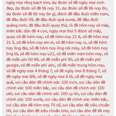
ngày mai rồng bạch kim
,
dự đoán số đề ngày mai xinh
đẹp
,
dự đoán số đề tối nay 31
,
dự đoán số đề tối nay ăn
,
dự đoán số đề tối nay ăn gì
,
đánh đề đầu đuôi miền nam
,
đề đầu đuôi 09
,
đề đầu đuôi quả xsmb
,
đề đầu đuôi
quảng ninh
,
đề đầu đuôi quay thử
,
lô đề hôm nay số mấy
,
miền bắc dàn đề 4 con
,
ngày mai thứ 5 đánh số mấy
,
quay số đề hôm nay
,
số đề hôm nay 21 6
,
số đề hôm nay
31 5
,
số đề hôm nay em ơi
,
số đề hôm nay is
,
số đề hôm
nay ông địa
,
số đề hôm nay ông nội mày
,
số đề hôm nay
ông tà
,
số đề hôm nay u21
,
số đề miền nam hôm nay
,
số
đề miễn phí 00 99
,
số đề miễn phí 95
,
số đề miễn phí
google
,
số đề miễn phí ước
,
số đề miền trung hôm nay
,
số đề ngày mai 4 tháng 7
,
số đề ngày mai 8 tháng 7
,
số
đề ngày mai 8/6
,
số đề ngày mai ô tô
,
số đề ngày mai
quả
,
soi cầu dàn đề chính xác 100 inch
,
soi cầu dàn đề
chính xác 100 miền bắc
,
soi cầu dàn đề chính xác 100
ướt
,
soi cầu dàn đề chính xác 100 uy tín
,
soi cầu dàn đề
chính xác 100 xsmb
,
soi cầu dàn đề chính xác miền bắc
,
soi cầu dàn đề hôm nay 70 số
,
soi cầu dàn đề siêu chuẩn
00
,
soi cầu dàn đề siêu chuẩn loto
,
soi cầu dàn đề tối nay