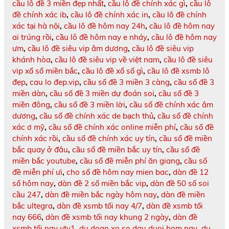
cầu lô đề 3 miền đẹp nhất
,
cầu lô đề chính xác gì
,
cầu lô
đề chính xác ib
,
cầu lô đề chính xác in
,
cầu lô đề chính
xác tại hà nội
,
cầu lô đề hôm nay 24h
,
cầu lô đề hôm nay
ai trúng rồi
,
cầu lô đề hôm nay e nháy
,
cầu lô đề hôm nay
ưm
,
cầu lô đề siêu vip âm dương
,
cầu lô đề siêu vip
khánh hòa
,
cầu lô đề siêu vip về việt nam
,
cầu lô đề siêu
vip xổ số miền bắc
,
cầu lô đề xổ số gì
,
cầu lô đề xsmb lô
đẹp
,
cau lo đep.vip
,
cầu số đề 3 miền 3 càng
,
cầu số đề 3
miền dàn
,
cầu số đề 3 miền dự đoán soi
,
cầu số đề 3
miền đông
,
cầu số đề 3 miền lời
,
cầu số đề chính xác âm
dương
,
cầu số đề chính xác de bạch thủ
,
cầu số đề chính
xác ơ mỹ
,
cầu số đề chính xác online miễn phí
,
cầu số đề
chính xác rồi
,
cầu số đề chính xác uy tín
,
cầu số đề miền
bắc quay ở đâu
,
cầu số đề miền bắc uy tín
,
cầu số đề
miền bắc youtube
,
cầu số đề miễn phí ăn giang
,
cầu số
đề miễn phí ưi
,
cho số đề hôm nay mien bac
,
dàn đề 12
số hôm nay
,
dàn đề 2 số miền bắc vip
,
dàn đề 50 số soi
cầu 247
,
dàn đề miền bắc ngày hôm nay
,
dàn đề miền
bắc ultegra
,
dàn đề xsmb tối nay 4/7
,
dàn đề xsmb tối
nay 666
,
dàn đề xsmb tối nay khung 2 ngày
,
dàn đề
xsmb tối nay vtv1
,
du doan xo so dau duoi hom nay
,
du