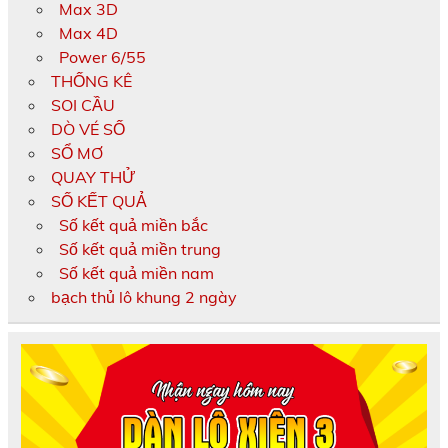
Max 3D
Max 4D
Power 6/55
THỐNG KÊ
SOI CẦU
DÒ VÉ SỐ
SỔ MƠ
QUAY THỬ
SỐ KẾT QUẢ
Số kết quả miền bắc
Số kết quả miền trung
Số kết quả miền nam
bạch thủ lô khung 2 ngày