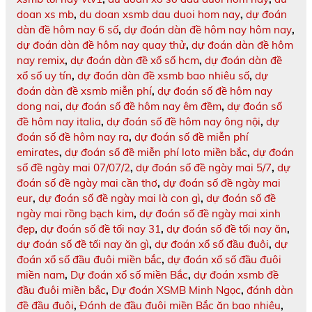
doan xs mb
,
du doan xsmb dau duoi hom nay
,
dự đoán
dàn đề hôm nay 6 số
,
dự đoán dàn đề hôm nay hôm nay
,
dự đoán dàn đề hôm nay quay thử
,
dự đoán dàn đề hôm
nay remix
,
dự đoán dàn đề xổ số hcm
,
dự đoán dàn đề
xổ số uy tín
,
dự đoán dàn đề xsmb bao nhiêu số
,
dự
đoán dàn đề xsmb miễn phí
,
dự đoán số đề hôm nay
dong nai
,
dự đoán số đề hôm nay êm đềm
,
dự đoán số
đề hôm nay italia
,
dự đoán số đề hôm nay ông nội
,
dự
đoán số đề hôm nay ra
,
dự đoán số đề miễn phí
emirates
,
dự đoán số đề miễn phí loto miền bắc
,
dự đoán
số đề ngày mai 07/07/2
,
dự đoán số đề ngày mai 5/7
,
dự
đoán số đề ngày mai cần thơ
,
dự đoán số đề ngày mai
eur
,
dự đoán số đề ngày mai là con gì
,
dự đoán số đề
ngày mai rồng bạch kim
,
dự đoán số đề ngày mai xinh
đẹp
,
dự đoán số đề tối nay 31
,
dự đoán số đề tối nay ăn
,
dự đoán số đề tối nay ăn gì
,
dự đoán xổ số đầu đuôi
,
dự
đoán xổ số đầu đuôi miền bắc
,
dự đoán xổ số đầu đuôi
miền nam
,
Dự đoán xổ số miền Bắc
,
dự đoán xsmb đề
đầu đuôi miền bắc
,
Dự đoán XSMB Minh Ngọc
,
đánh dàn
đề đầu đuôi
,
Đánh de đầu đuôi miền Bắc ăn bao nhiêu
,