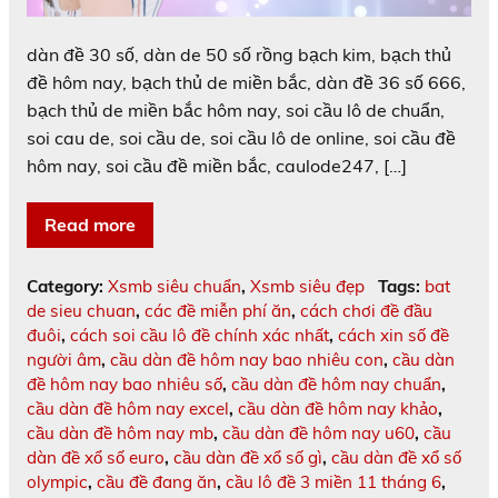
dàn đề 30 số, dàn de 50 số rồng bạch kim, bạch thủ
đề hôm nay, bạch thủ de miền bắc, dàn đề 36 số 666,
bạch thủ de miền bắc hôm nay, soi cầu lô de chuẩn,
soi cau de, soi cầu de, soi cầu lô de online, soi cầu đề
hôm nay, soi cầu đề miền bắc, caulode247, […]
Read more
Category:
Xsmb siêu chuẩn
,
Xsmb siêu đẹp
Tags:
bat
de sieu chuan
,
các đề miễn phí ăn
,
cách chơi đề đầu
đuôi
,
cách soi cầu lô đề chính xác nhất
,
cách xin số đề
người âm
,
cầu dàn đề hôm nay bao nhiêu con
,
cầu dàn
đề hôm nay bao nhiêu số
,
cầu dàn đề hôm nay chuẩn
,
cầu dàn đề hôm nay excel
,
cầu dàn đề hôm nay khảo
,
cầu dàn đề hôm nay mb
,
cầu dàn đề hôm nay u60
,
cầu
dàn đề xổ số euro
,
cầu dàn đề xổ số gì
,
cầu dàn đề xổ số
olympic
,
cầu đề đang ăn
,
cầu lô đề 3 miền 11 tháng 6
,