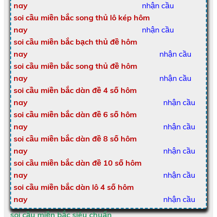
nay
nhận cầu
soi cầu miền bắc song thủ lô kép hôm
nay
nhận cầu
soi cầu miền bắc bạch thủ đề hôm
nay
nhận cầu
soi cầu miền bắc song thủ đề hôm
nay
nhận cầu
soi cầu miền bắc dàn đề 4 số hôm
nay
nhận cầu
soi cầu miền bắc dàn đề 6 số hôm
nay
nhận cầu
soi cầu miền bắc dàn đề 8 số hôm
nay
nhận cầu
soi cầu miền bắc dàn đề 10 số hôm
nay
nhận cầu
soi cầu miền bắc dàn lô 4 số hôm
nay
nhận cầu
soi cầu miền bắc siêu chuẩn