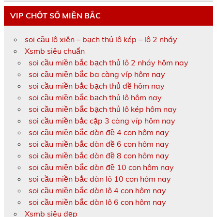
VIP CHỐT SỐ MIỀN BẮC
soi cầu lô xiên – bạch thủ lô kép – lô 2 nháy
Xsmb siêu chuẩn
soi cầu miền bắc bạch thủ lô 2 nháy hôm nay
soi cầu miền bắc ba càng víp hôm nay
soi cầu miền bắc bạch thủ đề hôm nay
soi cầu miền bắc bạch thủ lô hôm nay
soi cầu miền bắc bạch thủ lô kép hôm nay
soi cầu miền bắc cặp 3 càng víp hôm nay
soi cầu miền bắc dàn đề 4 con hôm nay
soi cầu miền bắc dàn đề 6 con hôm nay
soi cầu miền bắc dàn đề 8 con hôm nay
soi cầu miền bắc dàn đề 10 con hôm nay
soi cầu miền bắc dàn lô 10 con hôm nay
soi cầu miền bắc dàn lô 4 con hôm nay
soi cầu miền bắc dàn lô 6 con hôm nay
Xsmb siêu đẹp