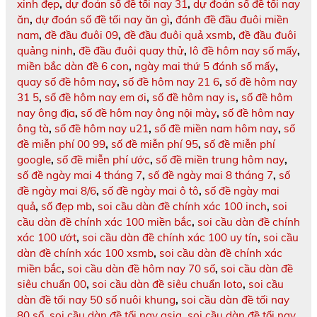
xinh đẹp
,
dự đoán số đề tối nay 31
,
dự đoán số đề tối nay
ăn
,
dự đoán số đề tối nay ăn gì
,
đánh đề đầu đuôi miền
nam
,
đề đầu đuôi 09
,
đề đầu đuôi quả xsmb
,
đề đầu đuôi
quảng ninh
,
đề đầu đuôi quay thử
,
lô đề hôm nay số mấy
,
miền bắc dàn đề 6 con
,
ngày mai thứ 5 đánh số mấy
,
quay số đề hôm nay
,
số đề hôm nay 21 6
,
số đề hôm nay
31 5
,
số đề hôm nay em ơi
,
số đề hôm nay is
,
số đề hôm
nay ông địa
,
số đề hôm nay ông nội mày
,
số đề hôm nay
ông tà
,
số đề hôm nay u21
,
số đề miền nam hôm nay
,
số
đề miễn phí 00 99
,
số đề miễn phí 95
,
số đề miễn phí
google
,
số đề miễn phí ước
,
số đề miền trung hôm nay
,
số đề ngày mai 4 tháng 7
,
số đề ngày mai 8 tháng 7
,
số
đề ngày mai 8/6
,
số đề ngày mai ô tô
,
số đề ngày mai
quả
,
số đẹp mb
,
soi cầu dàn đề chính xác 100 inch
,
soi
cầu dàn đề chính xác 100 miền bắc
,
soi cầu dàn đề chính
xác 100 ướt
,
soi cầu dàn đề chính xác 100 uy tín
,
soi cầu
dàn đề chính xác 100 xsmb
,
soi cầu dàn đề chính xác
miền bắc
,
soi cầu dàn đề hôm nay 70 số
,
soi cầu dàn đề
siêu chuẩn 00
,
soi cầu dàn đề siêu chuẩn loto
,
soi cầu
dàn đề tối nay 50 số nuôi khung
,
soi cầu dàn đề tối nay
80 số
,
soi cầu dàn đề tối nay asia
,
soi cầu dàn đề tối nay