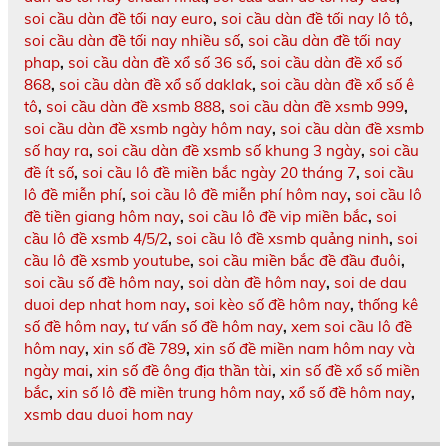
soi cầu dàn đề tối nay euro
,
soi cầu dàn đề tối nay lô tô
,
soi cầu dàn đề tối nay nhiều số
,
soi cầu dàn đề tối nay
phap
,
soi cầu dàn đề xổ số 36 số
,
soi cầu dàn đề xổ số
868
,
soi cầu dàn đề xổ số daklak
,
soi cầu dàn đề xổ số ê
tô
,
soi cầu dàn đề xsmb 888
,
soi cầu dàn đề xsmb 999
,
soi cầu dàn đề xsmb ngày hôm nay
,
soi cầu dàn đề xsmb
số hay ra
,
soi cầu dàn đề xsmb số khung 3 ngày
,
soi cầu
đề ít số
,
soi cầu lô đề miền bắc ngày 20 tháng 7
,
soi cầu
lô đề miễn phí
,
soi cầu lô đề miễn phí hôm nay
,
soi cầu lô
đề tiền giang hôm nay
,
soi cầu lô đề vip miền bắc
,
soi
cầu lô đề xsmb 4/5/2
,
soi cầu lô đề xsmb quảng ninh
,
soi
cầu lô đề xsmb youtube
,
soi cầu miền bắc đề đầu đuôi
,
soi cầu số đề hôm nay
,
soi dàn đề hôm nay
,
soi de dau
duoi dep nhat hom nay
,
soi kèo số đề hôm nay
,
thống kê
số đề hôm nay
,
tư vấn số đề hôm nay
,
xem soi cầu lô đề
hôm nay
,
xin số đề 789
,
xin số đề miền nam hôm nay và
ngày mai
,
xin số đề ông địa thần tài
,
xin số đề xổ số miền
bắc
,
xin số lô đề miền trung hôm nay
,
xổ số đề hôm nay
,
xsmb dau duoi hom nay