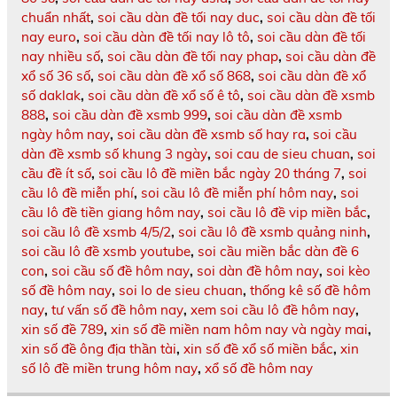
chuẩn nhất
,
soi cầu dàn đề tối nay duc
,
soi cầu dàn đề tối
nay euro
,
soi cầu dàn đề tối nay lô tô
,
soi cầu dàn đề tối
nay nhiều số
,
soi cầu dàn đề tối nay phap
,
soi cầu dàn đề
xổ số 36 số
,
soi cầu dàn đề xổ số 868
,
soi cầu dàn đề xổ
số daklak
,
soi cầu dàn đề xổ số ê tô
,
soi cầu dàn đề xsmb
888
,
soi cầu dàn đề xsmb 999
,
soi cầu dàn đề xsmb
ngày hôm nay
,
soi cầu dàn đề xsmb số hay ra
,
soi cầu
dàn đề xsmb số khung 3 ngày
,
soi cau de sieu chuan
,
soi
cầu đề ít số
,
soi cầu lô đề miền bắc ngày 20 tháng 7
,
soi
cầu lô đề miễn phí
,
soi cầu lô đề miễn phí hôm nay
,
soi
cầu lô đề tiền giang hôm nay
,
soi cầu lô đề vip miền bắc
,
soi cầu lô đề xsmb 4/5/2
,
soi cầu lô đề xsmb quảng ninh
,
soi cầu lô đề xsmb youtube
,
soi cầu miền bắc dàn đề 6
con
,
soi cầu số đề hôm nay
,
soi dàn đề hôm nay
,
soi kèo
số đề hôm nay
,
soi lo de sieu chuan
,
thống kê số đề hôm
nay
,
tư vấn số đề hôm nay
,
xem soi cầu lô đề hôm nay
,
xin số đề 789
,
xin số đề miền nam hôm nay và ngày mai
,
xin số đề ông địa thần tài
,
xin số đề xổ số miền bắc
,
xin
số lô đề miền trung hôm nay
,
xổ số đề hôm nay