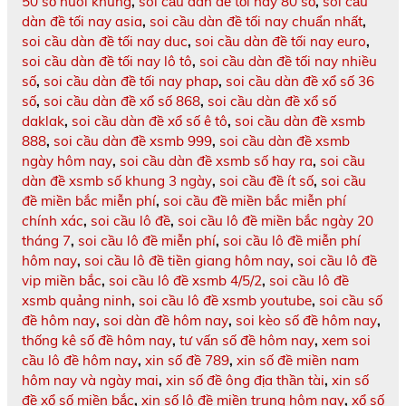
50 số nuôi khung
,
soi cầu dàn đề tối nay 80 số
,
soi cầu
dàn đề tối nay asia
,
soi cầu dàn đề tối nay chuẩn nhất
,
soi cầu dàn đề tối nay duc
,
soi cầu dàn đề tối nay euro
,
soi cầu dàn đề tối nay lô tô
,
soi cầu dàn đề tối nay nhiều
số
,
soi cầu dàn đề tối nay phap
,
soi cầu dàn đề xổ số 36
số
,
soi cầu dàn đề xổ số 868
,
soi cầu dàn đề xổ số
daklak
,
soi cầu dàn đề xổ số ê tô
,
soi cầu dàn đề xsmb
888
,
soi cầu dàn đề xsmb 999
,
soi cầu dàn đề xsmb
ngày hôm nay
,
soi cầu dàn đề xsmb số hay ra
,
soi cầu
dàn đề xsmb số khung 3 ngày
,
soi cầu đề ít số
,
soi cầu
đề miền bắc miễn phí
,
soi cầu đề miền bắc miễn phí
chính xác
,
soi cầu lô đề
,
soi cầu lô đề miền bắc ngày 20
tháng 7
,
soi cầu lô đề miễn phí
,
soi cầu lô đề miễn phí
hôm nay
,
soi cầu lô đề tiền giang hôm nay
,
soi cầu lô đề
vip miền bắc
,
soi cầu lô đề xsmb 4/5/2
,
soi cầu lô đề
xsmb quảng ninh
,
soi cầu lô đề xsmb youtube
,
soi cầu số
đề hôm nay
,
soi dàn đề hôm nay
,
soi kèo số đề hôm nay
,
thống kê số đề hôm nay
,
tư vấn số đề hôm nay
,
xem soi
cầu lô đề hôm nay
,
xin số đề 789
,
xin số đề miền nam
hôm nay và ngày mai
,
xin số đề ông địa thần tài
,
xin số
đề xổ số miền bắc
,
xin số lô đề miền trung hôm nay
,
xổ số