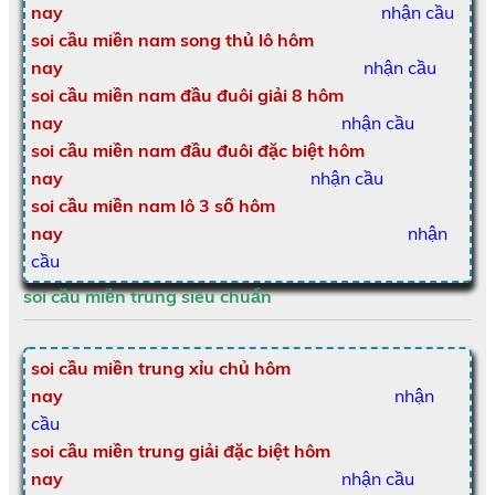
nay
nhận cầu
soi cầu miền nam song thủ lô hôm
nay
nhận cầu
soi cầu miền nam đầu đuôi giải 8 hôm
nay
nhận cầu
soi cầu miền nam đầu đuôi đặc biệt hôm
nay
nhận cầu
soi cầu miền nam lô 3 số hôm
nay
nhận
cầu
soi cầu miền trung siêu chuẩn
soi cầu miền trung xỉu chủ hôm
nay
nhận
cầu
soi cầu miền trung giải đặc biệt hôm
nay
nhận cầu