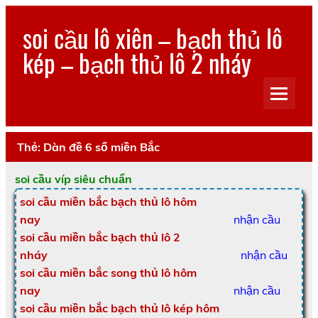
Skip
to
soi cầu lô xiên – bạch thủ lô
content
kép – bạch thủ lô 2 nháy
soi cầu lô xiên – bạch thủ lô kép – bạch thủ lô 2 nháy
Thẻ:
Dàn đề 6 số miền Bắc
soi cầu víp siêu chuẩn
soi cầu miền bắc bạch thủ lô hôm
nay
nhận cầu
soi cầu miền bắc bạch thủ lô 2
nháy
nhận cầu
soi cầu miền bắc song thủ lô hôm
nay
nhận cầu
soi cầu miền bắc bạch thủ lô kép hôm