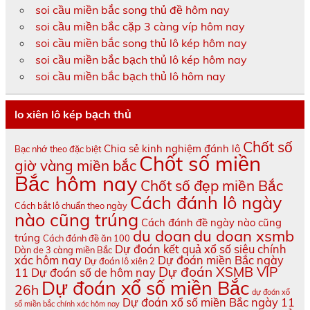
soi cầu miền bắc song thủ đề hôm nay
soi cầu miền bắc cặp 3 càng víp hôm nay
soi cầu miền bắc song thủ lô kép hôm nay
soi cầu miền bắc bạch thủ lô kép hôm nay
soi cầu miền bắc bạch thủ lô hôm nay
lo xiên lô kép bạch thủ
Chốt số
Chia sẻ kinh nghiệm đánh lô
Bạc nhớ theo đặc biệt
Chốt số miền
giờ vàng miền bắc
Bắc hôm nay
Chốt số đẹp miền Bắc
Cách đánh lô ngày
Cách bắt lô chuẩn theo ngày
nào cũng trúng
Cách đánh đề ngày nào cũng
du doan
du doan xsmb
trúng
Cách đánh đề ăn 100
Dự đoán kết quả xổ số siêu chính
Dàn de 3 càng miền Bắc
xác hôm nay
Dự đoán miền Bắc ngày
Dự đoán lô xiên 2
Dự đoán XSMB VIP
11
Dự đoán số de hôm nay
Dự đoán xổ số miền Bắc
26h
dự đoán xổ
Dự đoán xổ số miền Bắc ngày 11
số miền bắc chính xác hôm nay