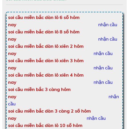
soi cầu miền bắc dàn lô 6 số hôm
nay
nhận cầu
soi cầu miền bắc dàn lô 8 số hôm
nay
nhận cầu
soi cầu miền bắc dàn lô xiên 2 hôm
nay
nhận cầu
soi cầu miền bắc dàn lô xiên 3 hôm
nay
nhận cầu
soi cầu miền bắc dàn lô xiên 4 hôm
nay
nhận cầu
soi cầu miền bắc 3 càng hôm
nay
nhận
cầu
soi cầu miền bắc dàn 3 càng 2 số hôm
nay
nhận cầu
soi cầu miền bắc dàn lô 10 số hôm