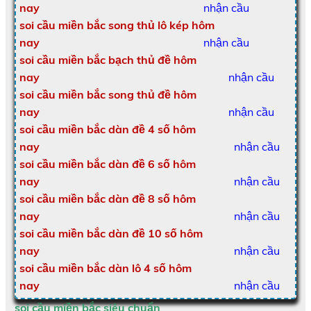
nay
nhận cầu
soi cầu miền bắc song thủ lô kép hôm
nay
nhận cầu
soi cầu miền bắc bạch thủ đề hôm
nay
nhận cầu
soi cầu miền bắc song thủ đề hôm
nay
nhận cầu
soi cầu miền bắc dàn đề 4 số hôm
nay
nhận cầu
soi cầu miền bắc dàn đề 6 số hôm
nay
nhận cầu
soi cầu miền bắc dàn đề 8 số hôm
nay
nhận cầu
soi cầu miền bắc dàn đề 10 số hôm
nay
nhận cầu
soi cầu miền bắc dàn lô 4 số hôm
nay
nhận cầu
soi cầu miền bắc siêu chuẩn