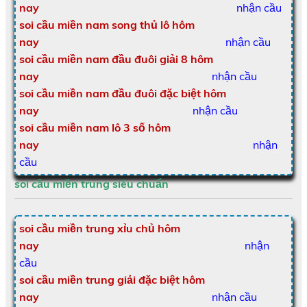
nay
nhận cầu
soi cầu miền nam song thủ lô hôm
nay
nhận cầu
soi cầu miền nam đầu đuôi giải 8 hôm
nay
nhận cầu
soi cầu miền nam đầu đuôi đặc biệt hôm
nay
nhận cầu
soi cầu miền nam lô 3 số hôm
nay
nhận
cầu
soi cầu miền trung siêu chuẩn
soi cầu miền trung xỉu chủ hôm
nay
nhận
cầu
soi cầu miền trung giải đặc biệt hôm
nay
nhận cầu