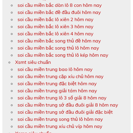
soi cầu miền bắc dàn lô 8 con hôm nay
soi cầu miền bắc đề đầu đuôi hôm nay
soi cầu miền bắc lô xiên 2 hôm nay
soi cầu miền bắc lô xiên 3 hôm nay
soi cầu miền bắc lô xiên 4 hôm nay
soi cầu miền bắc song thủ đề hôm nay
soi cầu miền bắc song thủ lô hôm nay
soi cầu miền bắc song thủ lô kép hôm nay
Xsmt siêu chuẩn
soi cầu miền trung bao lô hôm nay
soi cầu miền trung cặp xíu chủ hôm nay
soi cầu miền trung đặc biệt hôm nay
soi cầu miền trung giải tám hôm nay
soi cầu miền trung lô 3 số giải 8 hôm nay
soi cầu miền trung sớ đầu đuôi giải 8 hôm nay
soi cầu miền trung sớ đầu đuôi giải đặc biệt
soi cầu miền trung song thủ lô hôm nay
soi cầu miền trung xíu chủ víp hôm nay