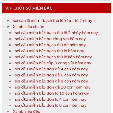
VIP CHỐT SỐ MIỀN BẮC
soi cầu lô xiên – bạch thủ lô kép – lô 2 nháy
Xsmb siêu chuẩn
soi cầu miền bắc bạch thủ lô 2 nháy hôm nay
soi cầu miền bắc ba càng víp hôm nay
soi cầu miền bắc bạch thủ đề hôm nay
soi cầu miền bắc bạch thủ lô hôm nay
soi cầu miền bắc bạch thủ lô kép hôm nay
soi cầu miền bắc cặp 3 càng víp hôm nay
soi cầu miền bắc dàn đề 4 con hôm nay
soi cầu miền bắc dàn đề 6 con hôm nay
soi cầu miền bắc dàn đề 8 con hôm nay
soi cầu miền bắc dàn đề 10 con hôm nay
soi cầu miền bắc dàn lô 10 con hôm nay
soi cầu miền bắc dàn lô 4 con hôm nay
soi cầu miền bắc dàn lô 6 con hôm nay
Xsmb siêu đẹp