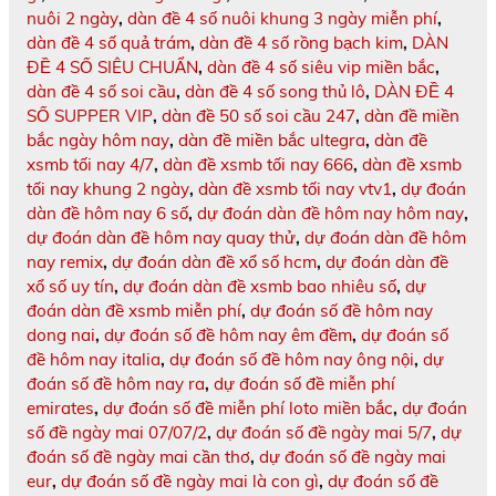
nuôi 2 ngày
,
dàn đề 4 số nuôi khung 3 ngày miễn phí
,
dàn đề 4 số quả trám
,
dàn đề 4 số rồng bạch kim
,
DÀN
ĐỀ 4 SỐ SIÊU CHUẨN
,
dàn đề 4 số siêu vip miền bắc
,
dàn đề 4 số soi cầu
,
dàn đề 4 số song thủ lô
,
DÀN ĐỀ 4
SỐ SUPPER VIP
,
dàn đề 50 số soi cầu 247
,
dàn đề miền
bắc ngày hôm nay
,
dàn đề miền bắc ultegra
,
dàn đề
xsmb tối nay 4/7
,
dàn đề xsmb tối nay 666
,
dàn đề xsmb
tối nay khung 2 ngày
,
dàn đề xsmb tối nay vtv1
,
dự đoán
dàn đề hôm nay 6 số
,
dự đoán dàn đề hôm nay hôm nay
,
dự đoán dàn đề hôm nay quay thử
,
dự đoán dàn đề hôm
nay remix
,
dự đoán dàn đề xổ số hcm
,
dự đoán dàn đề
xổ số uy tín
,
dự đoán dàn đề xsmb bao nhiêu số
,
dự
đoán dàn đề xsmb miễn phí
,
dự đoán số đề hôm nay
dong nai
,
dự đoán số đề hôm nay êm đềm
,
dự đoán số
đề hôm nay italia
,
dự đoán số đề hôm nay ông nội
,
dự
đoán số đề hôm nay ra
,
dự đoán số đề miễn phí
emirates
,
dự đoán số đề miễn phí loto miền bắc
,
dự đoán
số đề ngày mai 07/07/2
,
dự đoán số đề ngày mai 5/7
,
dự
đoán số đề ngày mai cần thơ
,
dự đoán số đề ngày mai
eur
,
dự đoán số đề ngày mai là con gì
,
dự đoán số đề