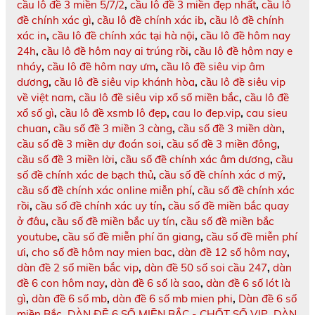
cầu lô đề 3 miền 5/7/2
,
cầu lô đề 3 miền đẹp nhất
,
cầu lô
đề chính xác gì
,
cầu lô đề chính xác ib
,
cầu lô đề chính
xác in
,
cầu lô đề chính xác tại hà nội
,
cầu lô đề hôm nay
24h
,
cầu lô đề hôm nay ai trúng rồi
,
cầu lô đề hôm nay e
nháy
,
cầu lô đề hôm nay ưm
,
cầu lô đề siêu vip âm
dương
,
cầu lô đề siêu vip khánh hòa
,
cầu lô đề siêu vip
về việt nam
,
cầu lô đề siêu vip xổ số miền bắc
,
cầu lô đề
xổ số gì
,
cầu lô đề xsmb lô đẹp
,
cau lo đep.vip
,
cau sieu
chuan
,
cầu số đề 3 miền 3 càng
,
cầu số đề 3 miền dàn
,
cầu số đề 3 miền dự đoán soi
,
cầu số đề 3 miền đông
,
cầu số đề 3 miền lời
,
cầu số đề chính xác âm dương
,
cầu
số đề chính xác de bạch thủ
,
cầu số đề chính xác ơ mỹ
,
cầu số đề chính xác online miễn phí
,
cầu số đề chính xác
rồi
,
cầu số đề chính xác uy tín
,
cầu số đề miền bắc quay
ở đâu
,
cầu số đề miền bắc uy tín
,
cầu số đề miền bắc
youtube
,
cầu số đề miễn phí ăn giang
,
cầu số đề miễn phí
ưi
,
cho số đề hôm nay mien bac
,
dàn đề 12 số hôm nay
,
dàn đề 2 số miền bắc vip
,
dàn đề 50 số soi cầu 247
,
dàn
đề 6 con hôm nay
,
dàn đề 6 số là sao
,
dàn đề 6 số lót là
gì
,
dàn đề 6 số mb
,
dàn đề 6 số mb mien phi
,
Dàn đề 6 số
miền Bắc
,
DÀN ĐỀ 6 SỐ MIỀN BẮC - CHỐT SỐ VIP
,
DÀN