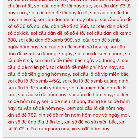
chuẩn nhất
,
soi cầu dàn đề tối nay duc
,
soi cầu dàn đề tối
nay euro
,
soi cầu dàn đề tối nay lô tô
,
soi cầu dàn đề tối
nay nhiều số
,
soi cầu dàn đề tối nay phap
,
soi cầu dàn đề
xổ số 36 số
,
soi cầu dàn đề xổ số 868
,
soi cầu dàn đề xổ
số daklak
,
soi cầu dàn đề xổ số ê tô
,
soi cầu dàn đề xsmb
888
,
soi cầu dàn đề xsmb 999
,
soi cầu dàn đề xsmb
ngày hôm nay
,
soi cầu dàn đề xsmb số hay ra
,
soi cầu
dàn đề xsmb số khung 3 ngày
,
soi cau de sieu chuan
,
soi
cầu đề ít số
,
soi cầu lô đề miền bắc ngày 20 tháng 7
,
soi
cầu lô đề miễn phí
,
soi cầu lô đề miễn phí hôm nay
,
soi
cầu lô đề tiền giang hôm nay
,
soi cầu lô đề vip miền bắc
,
soi cầu lô đề xsmb 4/5/2
,
soi cầu lô đề xsmb quảng ninh
,
soi cầu lô đề xsmb youtube
,
soi cầu miền bắc dàn đề 6
con
,
soi cầu số đề hôm nay
,
soi dàn đề hôm nay
,
soi kèo
số đề hôm nay
,
soi lo de sieu chuan
,
thống kê số đề hôm
nay
,
tư vấn số đề hôm nay
,
xem soi cầu lô đề hôm nay
,
xin số đề 789
,
xin số đề miền nam hôm nay và ngày mai
,
xin số đề ông địa thần tài
,
xin số đề xổ số miền bắc
,
xin
số lô đề miền trung hôm nay
,
xổ số đề hôm nay