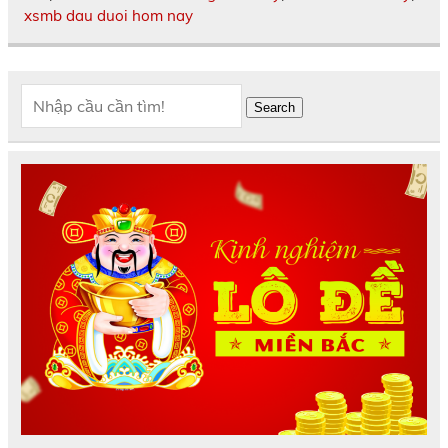
xsmb dau duoi hom nay
Search