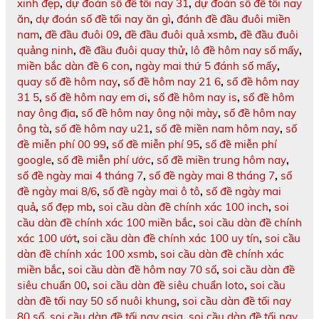
xinh đẹp
,
dự đoán số đề tối nay 31
,
dự đoán số đề tối nay
ăn
,
dự đoán số đề tối nay ăn gì
,
đánh đề đầu đuôi miền
nam
,
đề đầu đuôi 09
,
đề đầu đuôi quả xsmb
,
đề đầu đuôi
quảng ninh
,
đề đầu đuôi quay thử
,
lô đề hôm nay số mấy
,
miền bắc dàn đề 6 con
,
ngày mai thứ 5 đánh số mấy
,
quay số đề hôm nay
,
số đề hôm nay 21 6
,
số đề hôm nay
31 5
,
số đề hôm nay em ơi
,
số đề hôm nay is
,
số đề hôm
nay ông địa
,
số đề hôm nay ông nội mày
,
số đề hôm nay
ông tà
,
số đề hôm nay u21
,
số đề miền nam hôm nay
,
số
đề miễn phí 00 99
,
số đề miễn phí 95
,
số đề miễn phí
google
,
số đề miễn phí ước
,
số đề miền trung hôm nay
,
số đề ngày mai 4 tháng 7
,
số đề ngày mai 8 tháng 7
,
số
đề ngày mai 8/6
,
số đề ngày mai ô tô
,
số đề ngày mai
quả
,
số đẹp mb
,
soi cầu dàn đề chính xác 100 inch
,
soi
cầu dàn đề chính xác 100 miền bắc
,
soi cầu dàn đề chính
xác 100 ướt
,
soi cầu dàn đề chính xác 100 uy tín
,
soi cầu
dàn đề chính xác 100 xsmb
,
soi cầu dàn đề chính xác
miền bắc
,
soi cầu dàn đề hôm nay 70 số
,
soi cầu dàn đề
siêu chuẩn 00
,
soi cầu dàn đề siêu chuẩn loto
,
soi cầu
dàn đề tối nay 50 số nuôi khung
,
soi cầu dàn đề tối nay
80 số
,
soi cầu dàn đề tối nay asia
,
soi cầu dàn đề tối nay