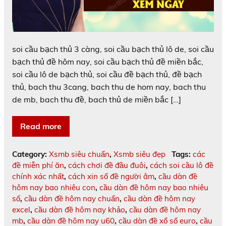
soi cầu bạch thủ 3 càng, soi cầu bạch thủ lô de, soi cầu
bạch thủ đề hôm nay, soi cầu bạch thủ đề miền bắc,
soi cầu lô de bạch thủ, soi cầu đề bạch thủ, đề bạch
thủ, bach thu 3cang, bach thu de hom nay, bach thu
de mb, bach thu đề, bach thủ de miền bắc […]
Read more
Category:
Xsmb siêu chuẩn
,
Xsmb siêu đẹp
Tags:
các
đề miễn phí ăn
,
cách chơi đề đầu đuôi
,
cách soi cầu lô đề
chính xác nhất
,
cách xin số đề người âm
,
cầu dàn đề
hôm nay bao nhiêu con
,
cầu dàn đề hôm nay bao nhiêu
số
,
cầu dàn đề hôm nay chuẩn
,
cầu dàn đề hôm nay
excel
,
cầu dàn đề hôm nay khảo
,
cầu dàn đề hôm nay
mb
,
cầu dàn đề hôm nay u60
,
cầu dàn đề xổ số euro
,
cầu