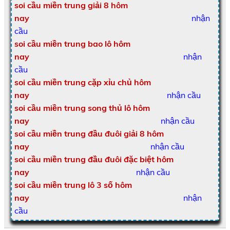
soi cầu miền trung giải 8 hôm
nay
nhận
cầu
soi cầu miền trung bao lô hôm
nay
nhận
cầu
soi cầu miền trung cặp xỉu chủ hôm
nay
nhận cầu
soi cầu miền trung song thủ lô hôm
nay
nhận cầu
soi cầu miền trung đầu đuôi giải 8 hôm
nay
nhận cầu
soi cầu miền trung đầu đuôi đặc biệt hôm
nay
nhận cầu
soi cầu miền trung lô 3 số hôm
nay
nhận
cầu