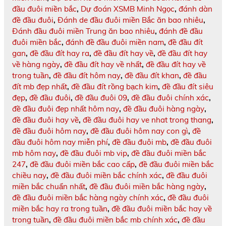
đầu đuôi miền bắc
,
Dự đoán XSMB Minh Ngọc
,
đánh dàn
đề đầu đuôi
,
Đánh de đầu đuôi miền Bắc ăn bao nhiêu
,
Đánh đầu đuôi miền Trung ăn bao nhiêu
,
đánh đề đầu
đuôi miền bắc
,
đánh đề đầu đuôi miền nam
,
đề đầu đít
gan
,
đề đầu đít hay ra
,
đề đầu đít hay về
,
đề đầu đít hay
về hàng ngày
,
đề đầu đít hay về nhất
,
đề đầu đít hay về
trong tuần
,
đề đầu đít hôm nay
,
đề đầu đít khan
,
đề đầu
đít mb đẹp nhất
,
đề đầu đít rồng bạch kim
,
đề đầu đít siêu
đẹp
,
đề đầu đuôi
,
đề đầu đuôi 09
,
đề đầu đuôi chính xác
,
đề đầu đuôi đẹp nhất hôm nay
,
đề đầu đuôi hàng ngày
,
đề đầu đuôi hay về
,
đề đầu đuôi hay ve nhat trong thang
,
đề đầu đuôi hôm nay
,
đề đầu đuôi hôm nay con gì
,
đề
đầu đuôi hôm nay miễn phí
,
đề đầu đuôi mb
,
đề đầu đuôi
mb hôm nay
,
đề đầu đuôi mb vip
,
đề đầu đuôi miền bắc
247
,
đề đầu đuôi miền bắc cao cấp
,
đề đầu đuôi miền bắc
chiều nay
,
đề đầu đuôi miền bắc chính xác
,
đề đầu đuôi
miền bắc chuẩn nhất
,
đề đầu đuôi miền bắc hàng ngày
,
đề đầu đuôi miền bắc hàng ngày chính xác
,
đề đầu đuôi
miền bắc hay ra trong tuần
,
đề đầu đuôi miền bắc hay về
trong tuần
,
đề đầu đuôi miền bắc mb chính xác
,
đề đầu