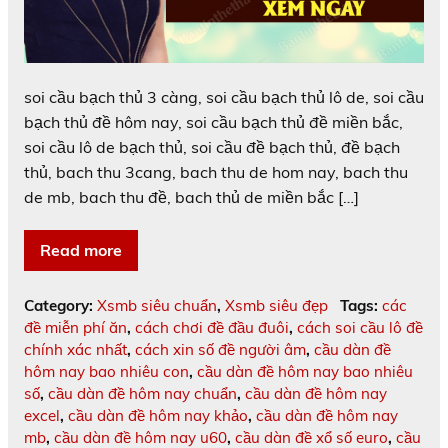
soi cầu bạch thủ 3 càng, soi cầu bạch thủ lô de, soi cầu
bạch thủ đề hôm nay, soi cầu bạch thủ đề miền bắc,
soi cầu lô de bạch thủ, soi cầu đề bạch thủ, đề bạch
thủ, bach thu 3cang, bach thu de hom nay, bach thu
de mb, bach thu đề, bach thủ de miền bắc […]
Read more
Category:
Xsmb siêu chuẩn
,
Xsmb siêu đẹp
Tags:
các
đề miễn phí ăn
,
cách chơi đề đầu đuôi
,
cách soi cầu lô đề
chính xác nhất
,
cách xin số đề người âm
,
cầu dàn đề
hôm nay bao nhiêu con
,
cầu dàn đề hôm nay bao nhiêu
số
,
cầu dàn đề hôm nay chuẩn
,
cầu dàn đề hôm nay
excel
,
cầu dàn đề hôm nay khảo
,
cầu dàn đề hôm nay
mb
,
cầu dàn đề hôm nay u60
,
cầu dàn đề xổ số euro
,
cầu