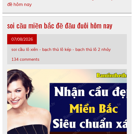
đề hôm nay
soi cầu miền bắc đề đầu đuôi hôm nay
07/08/2026
soi cầu lô xiên - bạch thủ lô kép - bạch thủ lô 2 nháy
134 comments