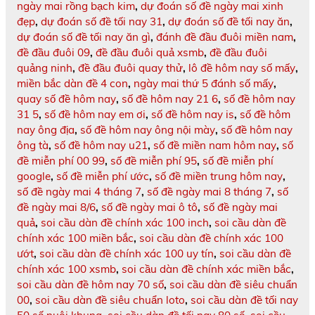
ngày mai rồng bạch kim
,
dự đoán số đề ngày mai xinh
đẹp
,
dự đoán số đề tối nay 31
,
dự đoán số đề tối nay ăn
,
dự đoán số đề tối nay ăn gì
,
đánh đề đầu đuôi miền nam
,
đề đầu đuôi 09
,
đề đầu đuôi quả xsmb
,
đề đầu đuôi
quảng ninh
,
đề đầu đuôi quay thử
,
lô đề hôm nay số mấy
,
miền bắc dàn đề 4 con
,
ngày mai thứ 5 đánh số mấy
,
quay số đề hôm nay
,
số đề hôm nay 21 6
,
số đề hôm nay
31 5
,
số đề hôm nay em ơi
,
số đề hôm nay is
,
số đề hôm
nay ông địa
,
số đề hôm nay ông nội mày
,
số đề hôm nay
ông tà
,
số đề hôm nay u21
,
số đề miền nam hôm nay
,
số
đề miễn phí 00 99
,
số đề miễn phí 95
,
số đề miễn phí
google
,
số đề miễn phí ước
,
số đề miền trung hôm nay
,
số đề ngày mai 4 tháng 7
,
số đề ngày mai 8 tháng 7
,
số
đề ngày mai 8/6
,
số đề ngày mai ô tô
,
số đề ngày mai
quả
,
soi cầu dàn đề chính xác 100 inch
,
soi cầu dàn đề
chính xác 100 miền bắc
,
soi cầu dàn đề chính xác 100
ướt
,
soi cầu dàn đề chính xác 100 uy tín
,
soi cầu dàn đề
chính xác 100 xsmb
,
soi cầu dàn đề chính xác miền bắc
,
soi cầu dàn đề hôm nay 70 số
,
soi cầu dàn đề siêu chuẩn
00
,
soi cầu dàn đề siêu chuẩn loto
,
soi cầu dàn đề tối nay