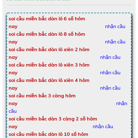
soi cầu miền bắc dàn lô 6 số hôm
nay
nhận cầu
soi cầu miền bắc dàn lô 8 số hôm
nay
nhận cầu
soi cầu miền bắc dàn lô xiên 2 hôm
nay
nhận cầu
soi cầu miền bắc dàn lô xiên 3 hôm
nay
nhận cầu
soi cầu miền bắc dàn lô xiên 4 hôm
nay
nhận cầu
soi cầu miền bắc 3 càng hôm
nay
nhận
cầu
soi cầu miền bắc dàn 3 càng 2 số hôm
nay
nhận cầu
soi cầu miền bắc dàn lô 10 số hôm