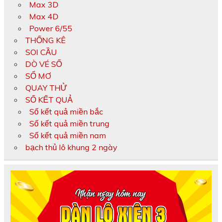
Max 3D
Max 4D
Power 6/55
THỐNG KÊ
SOI CẦU
DÒ VÉ SỐ
SỔ MƠ
QUAY THỬ
SỐ KẾT QUẢ
Số kết quả miền bắc
Số kết quả miền trung
Số kết quả miền nam
bạch thủ lô khung 2 ngày