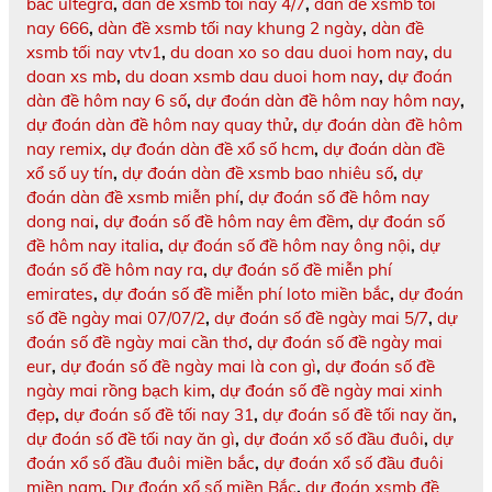
bắc ultegra
,
dàn đề xsmb tối nay 4/7
,
dàn đề xsmb tối
nay 666
,
dàn đề xsmb tối nay khung 2 ngày
,
dàn đề
xsmb tối nay vtv1
,
du doan xo so dau duoi hom nay
,
du
doan xs mb
,
du doan xsmb dau duoi hom nay
,
dự đoán
dàn đề hôm nay 6 số
,
dự đoán dàn đề hôm nay hôm nay
,
dự đoán dàn đề hôm nay quay thử
,
dự đoán dàn đề hôm
nay remix
,
dự đoán dàn đề xổ số hcm
,
dự đoán dàn đề
xổ số uy tín
,
dự đoán dàn đề xsmb bao nhiêu số
,
dự
đoán dàn đề xsmb miễn phí
,
dự đoán số đề hôm nay
dong nai
,
dự đoán số đề hôm nay êm đềm
,
dự đoán số
đề hôm nay italia
,
dự đoán số đề hôm nay ông nội
,
dự
đoán số đề hôm nay ra
,
dự đoán số đề miễn phí
emirates
,
dự đoán số đề miễn phí loto miền bắc
,
dự đoán
số đề ngày mai 07/07/2
,
dự đoán số đề ngày mai 5/7
,
dự
đoán số đề ngày mai cần thơ
,
dự đoán số đề ngày mai
eur
,
dự đoán số đề ngày mai là con gì
,
dự đoán số đề
ngày mai rồng bạch kim
,
dự đoán số đề ngày mai xinh
đẹp
,
dự đoán số đề tối nay 31
,
dự đoán số đề tối nay ăn
,
dự đoán số đề tối nay ăn gì
,
dự đoán xổ số đầu đuôi
,
dự
đoán xổ số đầu đuôi miền bắc
,
dự đoán xổ số đầu đuôi
miền nam
,
Dự đoán xổ số miền Bắc
,
dự đoán xsmb đề