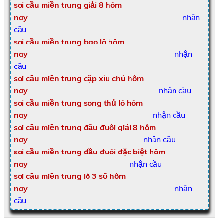
soi cầu miền trung giải 8 hôm
nay
nhận
cầu
soi cầu miền trung bao lô hôm
nay
nhận
cầu
soi cầu miền trung cặp xỉu chủ hôm
nay
nhận cầu
soi cầu miền trung song thủ lô hôm
nay
nhận cầu
soi cầu miền trung đầu đuôi giải 8 hôm
nay
nhận cầu
soi cầu miền trung đầu đuôi đặc biệt hôm
nay
nhận cầu
soi cầu miền trung lô 3 số hôm
nay
nhận
cầu