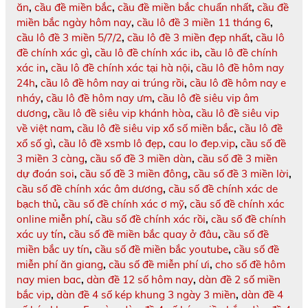
ăn
,
cầu đề miền bắc
,
cầu đề miền bắc chuẩn nhất
,
cầu đề
miền bắc ngày hôm nay
,
cầu lô đề 3 miền 11 tháng 6
,
cầu lô đề 3 miền 5/7/2
,
cầu lô đề 3 miền đẹp nhất
,
cầu lô
đề chính xác gì
,
cầu lô đề chính xác ib
,
cầu lô đề chính
xác in
,
cầu lô đề chính xác tại hà nội
,
cầu lô đề hôm nay
24h
,
cầu lô đề hôm nay ai trúng rồi
,
cầu lô đề hôm nay e
nháy
,
cầu lô đề hôm nay ưm
,
cầu lô đề siêu vip âm
dương
,
cầu lô đề siêu vip khánh hòa
,
cầu lô đề siêu vip
về việt nam
,
cầu lô đề siêu vip xổ số miền bắc
,
cầu lô đề
xổ số gì
,
cầu lô đề xsmb lô đẹp
,
cau lo đep.vip
,
cầu số đề
3 miền 3 càng
,
cầu số đề 3 miền dàn
,
cầu số đề 3 miền
dự đoán soi
,
cầu số đề 3 miền đông
,
cầu số đề 3 miền lời
,
cầu số đề chính xác âm dương
,
cầu số đề chính xác de
bạch thủ
,
cầu số đề chính xác ơ mỹ
,
cầu số đề chính xác
online miễn phí
,
cầu số đề chính xác rồi
,
cầu số đề chính
xác uy tín
,
cầu số đề miền bắc quay ở đâu
,
cầu số đề
miền bắc uy tín
,
cầu số đề miền bắc youtube
,
cầu số đề
miễn phí ăn giang
,
cầu số đề miễn phí ưi
,
cho số đề hôm
nay mien bac
,
dàn đề 12 số hôm nay
,
dàn đề 2 số miền
bắc vip
,
dàn đề 4 số kép khung 3 ngày 3 miền
,
dàn đề 4