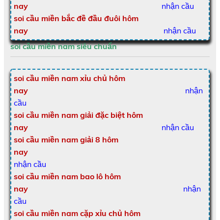
nay
nhận cầu
soi cầu miền bắc đề đầu đuôi hôm
nay
nhận cầu
soi cầu miền nam siêu chuẩn
soi cầu miền nam xỉu chủ hôm
nay
nhận
cầu
soi cầu miền nam giải đặc biệt hôm
nay
nhận cầu
soi cầu miền nam giải 8 hôm
nay
nhận cầu
soi cầu miền nam bao lô hôm
nay
nhận
cầu
soi cầu miền nam cặp xỉu chủ hôm