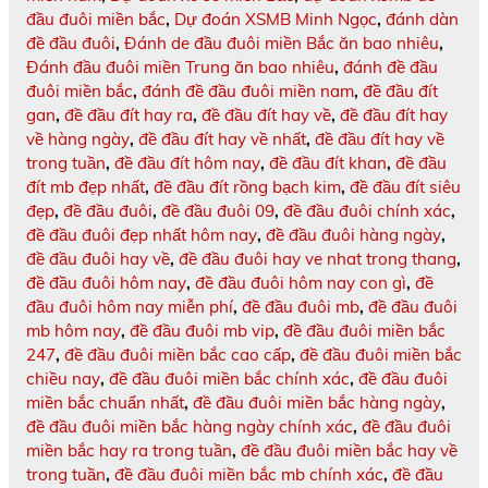
đầu đuôi miền bắc
,
Dự đoán XSMB Minh Ngọc
,
đánh dàn
đề đầu đuôi
,
Đánh de đầu đuôi miền Bắc ăn bao nhiêu
,
Đánh đầu đuôi miền Trung ăn bao nhiêu
,
đánh đề đầu
đuôi miền bắc
,
đánh đề đầu đuôi miền nam
,
đề đầu đít
gan
,
đề đầu đít hay ra
,
đề đầu đít hay về
,
đề đầu đít hay
về hàng ngày
,
đề đầu đít hay về nhất
,
đề đầu đít hay về
trong tuần
,
đề đầu đít hôm nay
,
đề đầu đít khan
,
đề đầu
đít mb đẹp nhất
,
đề đầu đít rồng bạch kim
,
đề đầu đít siêu
đẹp
,
đề đầu đuôi
,
đề đầu đuôi 09
,
đề đầu đuôi chính xác
,
đề đầu đuôi đẹp nhất hôm nay
,
đề đầu đuôi hàng ngày
,
đề đầu đuôi hay về
,
đề đầu đuôi hay ve nhat trong thang
,
đề đầu đuôi hôm nay
,
đề đầu đuôi hôm nay con gì
,
đề
đầu đuôi hôm nay miễn phí
,
đề đầu đuôi mb
,
đề đầu đuôi
mb hôm nay
,
đề đầu đuôi mb vip
,
đề đầu đuôi miền bắc
247
,
đề đầu đuôi miền bắc cao cấp
,
đề đầu đuôi miền bắc
chiều nay
,
đề đầu đuôi miền bắc chính xác
,
đề đầu đuôi
miền bắc chuẩn nhất
,
đề đầu đuôi miền bắc hàng ngày
,
đề đầu đuôi miền bắc hàng ngày chính xác
,
đề đầu đuôi
miền bắc hay ra trong tuần
,
đề đầu đuôi miền bắc hay về
trong tuần
,
đề đầu đuôi miền bắc mb chính xác
,
đề đầu