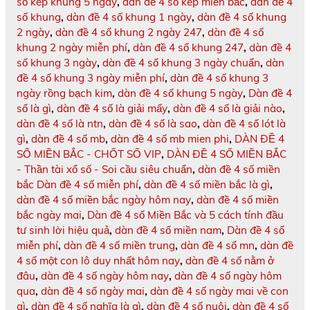
số kép khung 5 ngày
,
dàn đề 4 số kép miền bắc
,
dàn đề 4
số khung
,
dàn đề 4 số khung 1 ngày
,
dàn đề 4 số khung
2 ngày
,
dàn đề 4 số khung 2 ngày 247
,
dàn đề 4 số
khung 2 ngày miễn phí
,
dàn đề 4 số khung 247
,
dàn đề 4
số khung 3 ngày
,
dàn đề 4 số khung 3 ngày chuẩn
,
dàn
đề 4 số khung 3 ngày miễn phí
,
dàn đề 4 số khung 3
ngày rồng bạch kim
,
dàn đề 4 số khung 5 ngày
,
Dàn đề 4
số là gì
,
dàn đề 4 số là giải mấy
,
dàn đề 4 số là giải nào
,
dàn đề 4 số là ntn
,
dàn đề 4 số là sao
,
dàn đề 4 số lót là
gì
,
dàn đề 4 số mb
,
dàn đề 4 số mb mien phi
,
DÀN ĐỀ 4
SỐ MIỀN BẮC - CHỐT SỐ VIP
,
DÀN ĐỀ 4 SỐ MIỀN BẮC
- Thần tài xổ số - Soi cầu siêu chuẩn
,
dàn đề 4 số miền
bắc Dàn đề 4 số miễn phí
,
dàn đề 4 số miền bắc là gì
,
dàn đề 4 số miền bắc ngày hôm nay
,
dàn đề 4 số miền
bắc ngày mai
,
Dàn đề 4 số Miền Bắc và 5 cách tính đầu
tư sinh lời hiệu quả
,
dàn đề 4 số miền nam
,
Dàn đề 4 số
miễn phí
,
dàn đề 4 số miền trung
,
dàn đề 4 số mn
,
dàn đề
4 số một con lô duy nhất hôm nay
,
dàn đề 4 số nằm ở
đâu
,
dàn đề 4 số ngày hôm nay
,
dàn đề 4 số ngày hôm
qua
,
dàn đề 4 số ngày mai
,
dàn đề 4 số ngày mai về con
gì
,
dàn đề 4 số nghĩa là gì
,
dàn đề 4 số nuôi
,
dàn đề 4 số