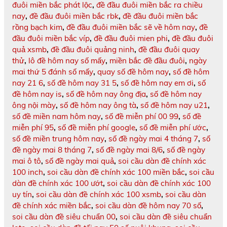
đuôi miền bắc phát lộc
,
đề đầu đuôi miền bắc ra chiều
nay
,
đề đầu đuôi miền bắc rbk
,
đề đầu đuôi miền bắc
rồng bạch kim
,
đề đầu đuôi miền bắc sẽ về hôm nay
,
đề
đầu đuôi miền bắc víp
,
đề đầu đuôi mien phi
,
đề đầu đuôi
quả xsmb
,
đề đầu đuôi quảng ninh
,
đề đầu đuôi quay
thử
,
lô đề hôm nay số mấy
,
miền bắc đề đầu đuôi
,
ngày
mai thứ 5 đánh số mấy
,
quay số đề hôm nay
,
số đề hôm
nay 21 6
,
số đề hôm nay 31 5
,
số đề hôm nay em ơi
,
số
đề hôm nay is
,
số đề hôm nay ông địa
,
số đề hôm nay
ông nội mày
,
số đề hôm nay ông tà
,
số đề hôm nay u21
,
số đề miền nam hôm nay
,
số đề miễn phí 00 99
,
số đề
miễn phí 95
,
số đề miễn phí google
,
số đề miễn phí ước
,
số đề miền trung hôm nay
,
số đề ngày mai 4 tháng 7
,
số
đề ngày mai 8 tháng 7
,
số đề ngày mai 8/6
,
số đề ngày
mai ô tô
,
số đề ngày mai quả
,
soi cầu dàn đề chính xác
100 inch
,
soi cầu dàn đề chính xác 100 miền bắc
,
soi cầu
dàn đề chính xác 100 ướt
,
soi cầu dàn đề chính xác 100
uy tín
,
soi cầu dàn đề chính xác 100 xsmb
,
soi cầu dàn
đề chính xác miền bắc
,
soi cầu dàn đề hôm nay 70 số
,
soi cầu dàn đề siêu chuẩn 00
,
soi cầu dàn đề siêu chuẩn