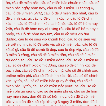
ăn
,
cầu đề miền bắc
,
cầu đề miền bắc chuẩn nhất
,
cầu đề
miền bắc ngày hôm nay
,
cầu lô đề 3 miền 11 tháng 6
,
cầu lô đề 3 miền 5/7/2
,
cầu lô đề 3 miền đẹp nhất
,
cầu lô
đề chính xác gì
,
cầu lô đề chính xác ib
,
cầu lô đề chính
xác in
,
cầu lô đề chính xác tại hà nội
,
cầu lô đề hôm nay
24h
,
cầu lô đề hôm nay ai trúng rồi
,
cầu lô đề hôm nay e
nháy
,
cầu lô đề hôm nay ưm
,
cầu lô đề siêu vip âm
dương
,
cầu lô đề siêu vip khánh hòa
,
cầu lô đề siêu vip
về việt nam
,
cầu lô đề siêu vip xổ số miền bắc
,
cầu lô đề
xổ số gì
,
cầu lô đề xsmb lô đẹp
,
cau lo đep.vip
,
cầu số đề
3 miền 3 càng
,
cầu số đề 3 miền dàn
,
cầu số đề 3 miền
dự đoán soi
,
cầu số đề 3 miền đông
,
cầu số đề 3 miền lời
,
cầu số đề chính xác âm dương
,
cầu số đề chính xác de
bạch thủ
,
cầu số đề chính xác ơ mỹ
,
cầu số đề chính xác
online miễn phí
,
cầu số đề chính xác rồi
,
cầu số đề chính
xác uy tín
,
cầu số đề miền bắc quay ở đâu
,
cầu số đề
miền bắc uy tín
,
cầu số đề miền bắc youtube
,
cầu số đề
miễn phí ăn giang
,
cầu số đề miễn phí ưi
,
cho số đề hôm
nay mien bac
,
dàn đề 12 số hôm nay
,
dàn đề 2 số miền
bắc vip
,
dàn đề 4 số kép khung 3 ngày 3 miền
,
dàn đề 4