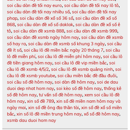
soi cầu dàn đề tối nay euro
,
soi cầu dàn đề tối nay lô tô
,
soi cầu dàn đề tối nay nhiều số
,
soi cầu dàn đề tối nay
phap
,
soi cầu dàn đề xổ số 36 số
,
soi cầu dàn đề xổ số
868
,
soi cầu dàn đề xổ số daklak
,
soi cầu dàn đề xổ số ê
tô
,
soi cầu dàn đề xsmb 888
,
soi cầu dàn đề xsmb 999
,
soi cầu dàn đề xsmb ngày hôm nay
,
soi cầu dàn đề xsmb
số hay ra
,
soi cầu dàn đề xsmb số khung 3 ngày
,
soi cầu
đề ít số
,
soi cầu lô đề miền bắc ngày 20 tháng 7
,
soi cầu
lô đề miễn phí
,
soi cầu lô đề miễn phí hôm nay
,
soi cầu lô
đề tiền giang hôm nay
,
soi cầu lô đề vip miền bắc
,
soi
cầu lô đề xsmb 4/5/2
,
soi cầu lô đề xsmb quảng ninh
,
soi
cầu lô đề xsmb youtube
,
soi cầu miền bắc đề đầu đuôi
,
soi cầu số đề hôm nay
,
soi dàn đề hôm nay
,
soi de dau
duoi dep nhat hom nay
,
soi kèo số đề hôm nay
,
thống kê
số đề hôm nay
,
tư vấn số đề hôm nay
,
xem soi cầu lô đề
hôm nay
,
xin số đề 789
,
xin số đề miền nam hôm nay và
ngày mai
,
xin số đề ông địa thần tài
,
xin số đề xổ số miền
bắc
,
xin số lô đề miền trung hôm nay
,
xổ số đề hôm nay
,
xsmb dau duoi hom nay