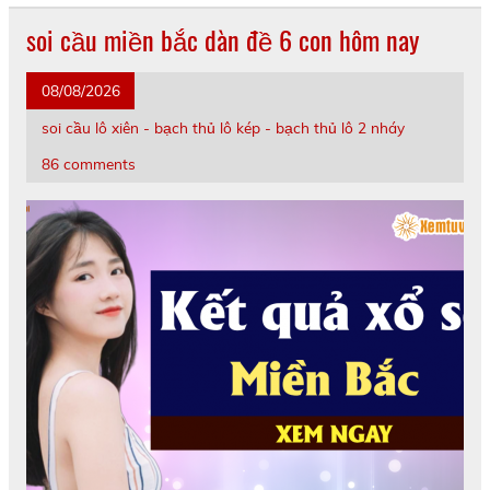
soi cầu miền bắc dàn đề 6 con hôm nay
08/08/2026
soi cầu lô xiên - bạch thủ lô kép - bạch thủ lô 2 nháy
86 comments