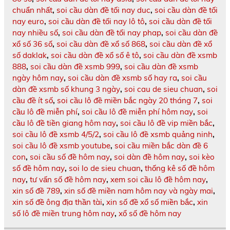
chuẩn nhất
,
soi cầu dàn đề tối nay duc
,
soi cầu dàn đề tối
nay euro
,
soi cầu dàn đề tối nay lô tô
,
soi cầu dàn đề tối
nay nhiều số
,
soi cầu dàn đề tối nay phap
,
soi cầu dàn đề
xổ số 36 số
,
soi cầu dàn đề xổ số 868
,
soi cầu dàn đề xổ
số daklak
,
soi cầu dàn đề xổ số ê tô
,
soi cầu dàn đề xsmb
888
,
soi cầu dàn đề xsmb 999
,
soi cầu dàn đề xsmb
ngày hôm nay
,
soi cầu dàn đề xsmb số hay ra
,
soi cầu
dàn đề xsmb số khung 3 ngày
,
soi cau de sieu chuan
,
soi
cầu đề ít số
,
soi cầu lô đề miền bắc ngày 20 tháng 7
,
soi
cầu lô đề miễn phí
,
soi cầu lô đề miễn phí hôm nay
,
soi
cầu lô đề tiền giang hôm nay
,
soi cầu lô đề vip miền bắc
,
soi cầu lô đề xsmb 4/5/2
,
soi cầu lô đề xsmb quảng ninh
,
soi cầu lô đề xsmb youtube
,
soi cầu miền bắc dàn đề 6
con
,
soi cầu số đề hôm nay
,
soi dàn đề hôm nay
,
soi kèo
số đề hôm nay
,
soi lo de sieu chuan
,
thống kê số đề hôm
nay
,
tư vấn số đề hôm nay
,
xem soi cầu lô đề hôm nay
,
xin số đề 789
,
xin số đề miền nam hôm nay và ngày mai
,
xin số đề ông địa thần tài
,
xin số đề xổ số miền bắc
,
xin
số lô đề miền trung hôm nay
,
xổ số đề hôm nay