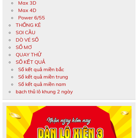
Max 3D
Max 4D
Power 6/55
THỐNG KÊ
SOI CẦU
DÒ VÉ SỐ
SỔ MƠ
QUAY THỬ
SỐ KẾT QUẢ
Số kết quả miền bắc
Số kết quả miền trung
Số kết quả miền nam
bạch thủ lô khung 2 ngày