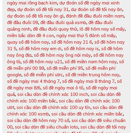
ngày mai rồng bạch kim
,
dự đoán số đề ngày mai xinh
đẹp
,
dự đoán số đề tối nay 31
,
dự đoán số đề tối nay ăn
,
dự đoán số đề tối nay ăn gì
,
đánh đề đầu đuôi miền nam
,
đề đầu đuôi 09
,
đề đầu đuôi quả xsmb
,
đề đầu đuôi
quảng ninh
,
đề đầu đuôi quay thử
,
lô đề hôm nay số mấy
,
miền bắc dàn đề 4 con
,
ngày mai thứ 5 đánh số mấy
,
quay số đề hôm nay
,
số đề hôm nay 21 6
,
số đề hôm nay
31 5
,
số đề hôm nay em ơi
,
số đề hôm nay is
,
số đề hôm
nay ông địa
,
số đề hôm nay ông nội mày
,
số đề hôm nay
ông tà
,
số đề hôm nay u21
,
số đề miền nam hôm nay
,
số
đề miễn phí 00 99
,
số đề miễn phí 95
,
số đề miễn phí
google
,
số đề miễn phí ước
,
số đề miền trung hôm nay
,
số đề ngày mai 4 tháng 7
,
số đề ngày mai 8 tháng 7
,
số
đề ngày mai 8/6
,
số đề ngày mai ô tô
,
số đề ngày mai
quả
,
soi cầu dàn đề chính xác 100 inch
,
soi cầu dàn đề
chính xác 100 miền bắc
,
soi cầu dàn đề chính xác 100
ướt
,
soi cầu dàn đề chính xác 100 uy tín
,
soi cầu dàn đề
chính xác 100 xsmb
,
soi cầu dàn đề chính xác miền bắc
,
soi cầu dàn đề hôm nay 70 số
,
soi cầu dàn đề siêu chuẩn
00
,
soi cầu dàn đề siêu chuẩn loto
,
soi cầu dàn đề tối nay