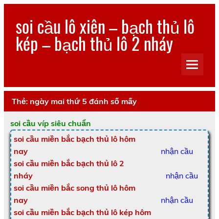
Skip
to
soi cầu lô xiên – bạch thủ lô
content
kép – bạch thủ lô 2 nháy
soi cầu lô xiên – bạch thủ lô kép – bạch thủ lô 2 nháy
Thẻ:
ngày mai thứ 5 đánh số mấy
soi cầu víp siêu chuẩn
soi cầu miền bắc bạch thủ lô hôm
nay
nhận cầu
soi cầu miền bắc bạch thủ lô 2
nháy
nhận cầu
soi cầu miền bắc song thủ lô hôm
nay
nhận cầu
soi cầu miền bắc bạch thủ lô kép hôm