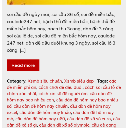
soi cầu đề ngày mai, soi cầu 36 số, soi đề miền bắc,
caulode247 net, bạch thủ đề miền bắc, bạch thủ đề
miền bắc hôm nay, bach thu 3cang, dàn đề 3 càng,
soi cầu lô de, soi cầu đề miền bắc hôm nay, caulode
247 net, dàn đề đầu đuôi khung 3 ngày, soi cầu lô 3
càng, […]
Read more
Category:
Xsmb siêu chuẩn
,
Xsmb siêu đẹp
Tags:
các
đề miễn phí ăn
,
cách chơi đề đầu đuôi
,
cách soi cầu lô đề
chính xác nhất
,
cách xin số đề người âm
,
cầu dàn đề
hôm nay bao nhiêu con
,
cầu dàn đề hôm nay bao nhiêu
số
,
cầu dàn đề hôm nay chuẩn
,
cầu dàn đề hôm nay
excel
,
cầu dàn đề hôm nay khảo
,
cầu dàn đề hôm nay
mb
,
cầu dàn đề hôm nay u60
,
cầu dàn đề xổ số euro
,
cầu
dàn đề xổ số gì
,
cầu dàn đề xổ số olympic
,
cầu đề đang