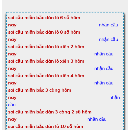
soi cầu miền bắc dàn lô 6 số hôm
nay
nhận cầu
soi cầu miền bắc dàn lô 8 số hôm
nay
nhận cầu
soi cầu miền bắc dàn lô xiên 2 hôm
nay
nhận cầu
soi cầu miền bắc dàn lô xiên 3 hôm
nay
nhận cầu
soi cầu miền bắc dàn lô xiên 4 hôm
nay
nhận cầu
soi cầu miền bắc 3 càng hôm
nay
nhận
cầu
soi cầu miền bắc dàn 3 càng 2 số hôm
nay
nhận cầu
soi cầu miền bắc dàn lô 10 số hôm