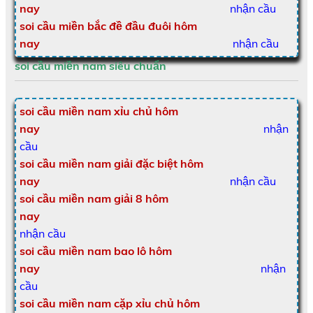
nay
nhận cầu
soi cầu miền bắc đề đầu đuôi hôm
nay
nhận cầu
soi cầu miền nam siêu chuẩn
soi cầu miền nam xỉu chủ hôm
nay
nhận
cầu
soi cầu miền nam giải đặc biệt hôm
nay
nhận cầu
soi cầu miền nam giải 8 hôm
nay
nhận cầu
soi cầu miền nam bao lô hôm
nay
nhận
cầu
soi cầu miền nam cặp xỉu chủ hôm