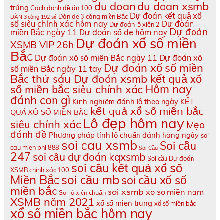
du doan
du doan xsmb
trúng
Cách đánh đề ăn 100
Dự đoán kết quả xổ
Dàn de 3 càng miền Bắc
DÀN 3 càng 192 số
số siêu chính xác hôm nay
Dự đoán
Dự đoán lô xiên 2
Dự đoán
miền Bắc ngày 11
Dự đoán số de hôm nay
Dự đoán xổ số miền
XSMB VIP 26h
Bắc
Dự đoán xổ số miền Bắc ngày 11
Dự đoán xổ
Dự đoán xổ số miền
số miền Bắc ngày 11 tay
Bắc thứ sáu Dự đoán xsmb kết quả xổ
Hôm nay
số miền bắc siêu chính xác
đánh con gì
Kinh nghiệm đánh lô theo ngày
KẾT
kết quả xổ số miền bắc
QUẢ XỔ SỐ MIỀN BẮC
Lô đẹp hôm nay
siêu chính xác
Mẹo
đánh đề
Phương pháp tính lô chuẩn đánh hàng ngày
soi
soi cau xsmb
Soi cầu
cau mien phi 888
Soi Cầu
247
soi cầu dự đoán kqxsmb
Soi cầu Dự đoán
soi cầu kết quả xổ số
XSMB chính xác 100
Miền Bắc
soi cầu mb
soi cầu xổ số
miền bắc
soi xsmb
xo so miền nam
Soi lô xiên chuẩn
XSMB năm 2021
xổ số mien trung
xổ số miền bắc
xổ số miền bắc hôm nay