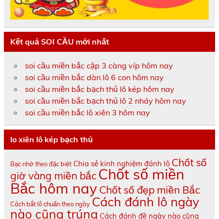
Kết quả SOI CẦU mới nhất
soi cầu miền bắc cặp 3 càng víp hôm nay
soi cầu miền bắc dàn lô 6 con hôm nay
soi cầu miền bắc bạch thủ lô kép hôm nay
soi cầu miền bắc bạch thủ lô 2 nháy hôm nay
soi cầu miền bắc lô xiên 3 hôm nay
lo xiên lô kép bạch thủ
Chốt số
Chia sẻ kinh nghiệm đánh lô
Bạc nhớ theo đặc biệt
Chốt số miền
giờ vàng miền bắc
Bắc hôm nay
Chốt số đẹp miền Bắc
Cách đánh lô ngày
Cách bắt lô chuẩn theo ngày
nào cũng trúng
Cách đánh đề ngày nào cũng