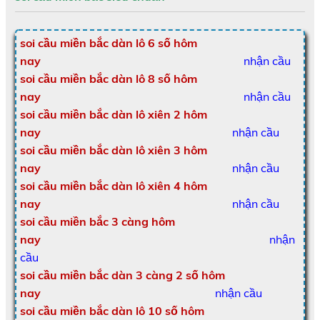
soi cầu miền bắc dàn lô 6 số hôm
nay
nhận cầu
soi cầu miền bắc dàn lô 8 số hôm
nay
nhận cầu
soi cầu miền bắc dàn lô xiên 2 hôm
nay
nhận cầu
soi cầu miền bắc dàn lô xiên 3 hôm
nay
nhận cầu
soi cầu miền bắc dàn lô xiên 4 hôm
nay
nhận cầu
soi cầu miền bắc 3 càng hôm
nay
nhận
cầu
soi cầu miền bắc dàn 3 càng 2 số hôm
nay
nhận cầu
soi cầu miền bắc dàn lô 10 số hôm