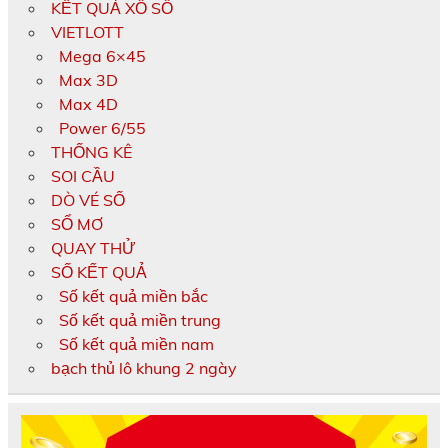
KẾT QUẢ XỔ SỐ
VIETLOTT
Mega 6×45
Max 3D
Max 4D
Power 6/55
THỐNG KÊ
SOI CẦU
DÒ VÉ SỐ
SỔ MƠ
QUAY THỬ
SỐ KẾT QUẢ
Số kết quả miền bắc
Số kết quả miền trung
Số kết quả miền nam
bạch thủ lô khung 2 ngày