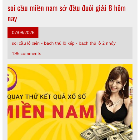
soi cầu miền nam sớ đầu đuôi giải 8 hôm
nay
07/08/2026
soi cầu lô xiên - bạch thủ lô kép - bạch thủ lô 2 nháy
195 comments