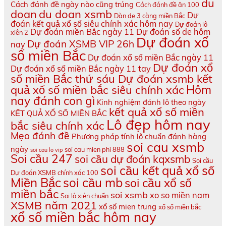
du
Cách đánh đề ngày nào cũng trúng
Cách đánh đề ăn 100
doan
du doan xsmb
Dự
Dàn de 3 càng miền Bắc
đoán kết quả xổ số siêu chính xác hôm nay
Dự đoán lô
Dự đoán miền Bắc ngày 11
Dự đoán số de hôm
xiên 2
Dự đoán xổ
Dự đoán XSMB VIP 26h
nay
số miền Bắc
Dự đoán xổ số miền Bắc ngày 11
Dự đoán xổ
Dự đoán xổ số miền Bắc ngày 11 tay
số miền Bắc thứ sáu Dự đoán xsmb kết
Hôm
quả xổ số miền bắc siêu chính xác
nay đánh con gì
Kinh nghiệm đánh lô theo ngày
kết quả xổ số miền
KẾT QUẢ XỔ SỐ MIỀN BẮC
Lô đẹp hôm nay
bắc siêu chính xác
Mẹo đánh đề
Phương pháp tính lô chuẩn đánh hàng
soi cau xsmb
ngày
soi cau mien phi 888
soi cau lo vip
Soi cầu 247
soi cầu dự đoán kqxsmb
Soi cầu
soi cầu kết quả xổ số
Dự đoán XSMB chính xác 100
Miền Bắc
soi cầu mb
soi cầu xổ số
miền bắc
soi xsmb
xo so miền nam
Soi lô xiên chuẩn
XSMB năm 2021
xổ số mien trung
xổ số miền bắc
xổ số miền bắc hôm nay