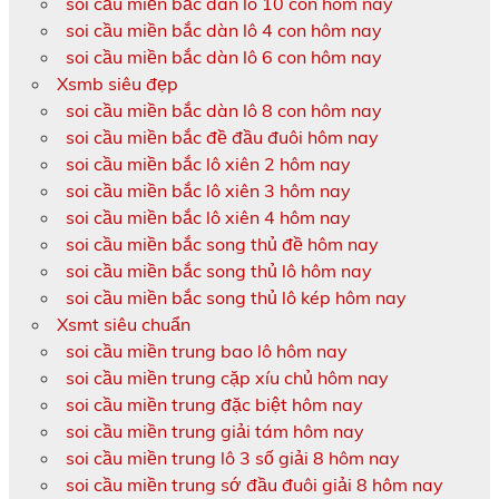
soi cầu miền bắc dàn lô 10 con hôm nay
soi cầu miền bắc dàn lô 4 con hôm nay
soi cầu miền bắc dàn lô 6 con hôm nay
Xsmb siêu đẹp
soi cầu miền bắc dàn lô 8 con hôm nay
soi cầu miền bắc đề đầu đuôi hôm nay
soi cầu miền bắc lô xiên 2 hôm nay
soi cầu miền bắc lô xiên 3 hôm nay
soi cầu miền bắc lô xiên 4 hôm nay
soi cầu miền bắc song thủ đề hôm nay
soi cầu miền bắc song thủ lô hôm nay
soi cầu miền bắc song thủ lô kép hôm nay
Xsmt siêu chuẩn
soi cầu miền trung bao lô hôm nay
soi cầu miền trung cặp xíu chủ hôm nay
soi cầu miền trung đặc biệt hôm nay
soi cầu miền trung giải tám hôm nay
soi cầu miền trung lô 3 số giải 8 hôm nay
soi cầu miền trung sớ đầu đuôi giải 8 hôm nay