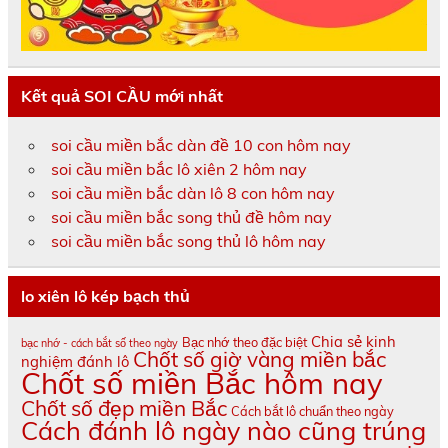
Kết quả SOI CẦU mới nhất
soi cầu miền bắc dàn đề 10 con hôm nay
soi cầu miền bắc lô xiên 2 hôm nay
soi cầu miền bắc dàn lô 8 con hôm nay
soi cầu miền bắc song thủ đề hôm nay
soi cầu miền bắc song thủ lô hôm nay
lo xiên lô kép bạch thủ
Chia sẻ kinh
Bạc nhớ theo đặc biệt
bạc nhớ - cách bắt số theo ngày
Chốt số giờ vàng miền bắc
nghiệm đánh lô
Chốt số miền Bắc hôm nay
Chốt số đẹp miền Bắc
Cách bắt lô chuẩn theo ngày
Cách đánh lô ngày nào cũng trúng