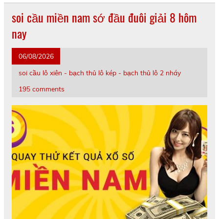
soi cầu miền nam sớ đầu đuôi giải 8 hôm
nay
06/08/2026
soi cầu lô xiên - bạch thủ lô kép - bạch thủ lô 2 nháy
195 comments