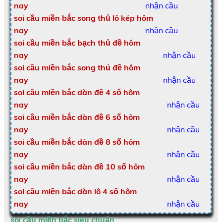
nay
nhận cầu
soi cầu miền bắc song thủ lô kép hôm
nay
nhận cầu
soi cầu miền bắc bạch thủ đề hôm
nay
nhận cầu
soi cầu miền bắc song thủ đề hôm
nay
nhận cầu
soi cầu miền bắc dàn đề 4 số hôm
nay
nhận cầu
soi cầu miền bắc dàn đề 6 số hôm
nay
nhận cầu
soi cầu miền bắc dàn đề 8 số hôm
nay
nhận cầu
soi cầu miền bắc dàn đề 10 số hôm
nay
nhận cầu
soi cầu miền bắc dàn lô 4 số hôm
nay
nhận cầu
soi cầu miền bắc siêu chuẩn