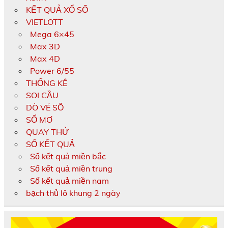
KẾT QUẢ XỔ SỐ
VIETLOTT
Mega 6×45
Max 3D
Max 4D
Power 6/55
THỐNG KÊ
SOI CẦU
DÒ VÉ SỐ
SỔ MƠ
QUAY THỬ
SỐ KẾT QUẢ
Số kết quả miền bắc
Số kết quả miền trung
Số kết quả miền nam
bạch thủ lô khung 2 ngày