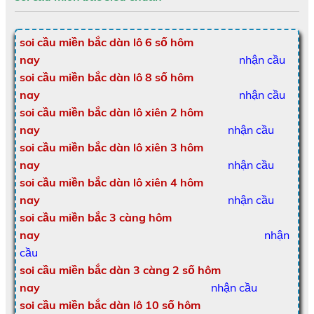
soi cầu miền bắc dàn lô 6 số hôm
nay
nhận cầu
soi cầu miền bắc dàn lô 8 số hôm
nay
nhận cầu
soi cầu miền bắc dàn lô xiên 2 hôm
nay
nhận cầu
soi cầu miền bắc dàn lô xiên 3 hôm
nay
nhận cầu
soi cầu miền bắc dàn lô xiên 4 hôm
nay
nhận cầu
soi cầu miền bắc 3 càng hôm
nay
nhận
cầu
soi cầu miền bắc dàn 3 càng 2 số hôm
nay
nhận cầu
soi cầu miền bắc dàn lô 10 số hôm