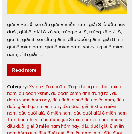
giải 8 vé số, soi cầu giải 8 miền nam, giải 8 là đầu hay
đuôi, giải 8, giải 8 xổ số, trúng giải 8, trúng số giải 8,
giai 8, giải 8, soi cầu giải 8, đầu đuôi giải 8, giải 8 mn,
giải 8 miền nam, giai 8 mien nam, soi cầu giải 8 miền
nam, tính giải […]
Read more
Category:
Xsmn siêu chuẩn
Tags:
bang dac biet mien
nam
,
du doan xsmn
,
du doan xsmn anh trung roi
,
du
doan xsmn hom nay
,
đầu đuôi giải 8 đầu miền nam
,
đầu
đuôi giải 8 gan miền nam
,
đầu đuôi giải 8 khan miền
nam
,
đầu đuôi giải 8 miền nam
,
đầu đuôi giải 8 miền nam
1 ăn bao nhiêu
,
đầu đuôi giải 8 miền nam ăn bao nhiêu
,
đầu đuôi giải 8 miền nam hôm nay
,
đầu đuôi giải 8 miền
nam hôm qua
,
đầu đuôi giải 8 miền nam là gì
,
đầu đuôi