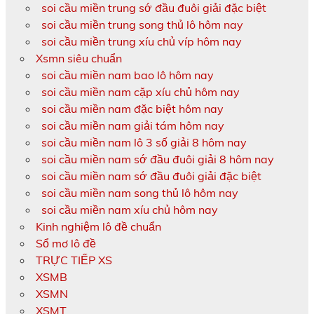
soi cầu miền trung sớ đầu đuôi giải đặc biệt
soi cầu miền trung song thủ lô hôm nay
soi cầu miền trung xíu chủ víp hôm nay
Xsmn siêu chuẩn
soi cầu miền nam bao lô hôm nay
soi cầu miền nam cặp xíu chủ hôm nay
soi cầu miền nam đặc biệt hôm nay
soi cầu miền nam giải tám hôm nay
soi cầu miền nam lô 3 số giải 8 hôm nay
soi cầu miền nam sớ đầu đuôi giải 8 hôm nay
soi cầu miền nam sớ đầu đuôi giải đặc biệt
soi cầu miền nam song thủ lô hôm nay
soi cầu miền nam xíu chủ hôm nay
Kinh nghiệm lô đề chuẩn
Sổ mơ lô đề
TRỰC TIẾP XS
XSMB
XSMN
XSMT