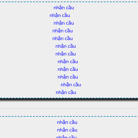
nhận cầu
nhận cầu
nhận cầu
nhận cầu
nhận cầu
nhận cầu
nhận cầu
nhận cầu
nhận cầu
nhận cầu
nhận cầu
nhận cầu
nhận cầu
nhận cầu
nhận cầu