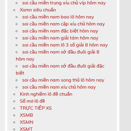
soi cầu miền trung xíu chủ víp hôm nay
Xsmn siêu chuẩn
soi cầu miền nam bao lô hôm nay
soi cầu miền nam cặp xíu chủ hôm nay
soi cầu miền nam đặc biệt hôm nay
soi cầu miền nam giải tám hôm nay
soi cầu miền nam lô 3 số giải 8 hôm nay
soi cầu miền nam sớ đầu đuôi giải 8
hôm nay
soi cầu miền nam sớ đầu đuôi giải đặc
biệt
soi cầu miền nam song thủ lô hôm nay
soi cầu miền nam xíu chủ hôm nay
Kinh nghiệm lô đề chuẩn
Sổ mơ lô đề
TRỰC TIẾP XS
n
XSMB
XSMN
XSMT