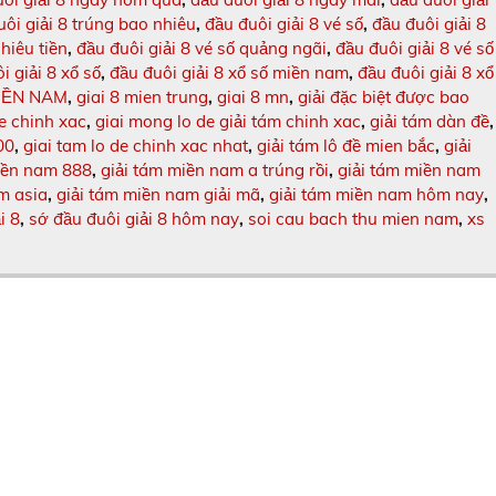
uôi giải 8 trúng bao nhiêu
,
đầu đuôi giải 8 vé số
,
đầu đuôi giải 8
hiêu tiền
,
đầu đuôi giải 8 vé số quảng ngãi
,
đầu đuôi giải 8 vé số
i giải 8 xổ số
,
đầu đuôi giải 8 xổ số miền nam
,
đầu đuôi giải 8 xổ
MIỀN NAM
,
giai 8 mien trung
,
giai 8 mn
,
giải đặc biệt được bao
e chinh xac
,
giai mong lo de giải tám chinh xac
,
giải tám dàn đề
,
00
,
giai tam lo de chinh xac nhat
,
giải tám lô đề mien bắc
,
giải
iền nam 888
,
giải tám miền nam a trúng rồi
,
giải tám miền nam
m asia
,
giải tám miền nam giải mã
,
giải tám miền nam hôm nay
,
i 8
,
sớ đầu đuôi giải 8 hôm nay
,
soi cau bach thu mien nam
,
xs