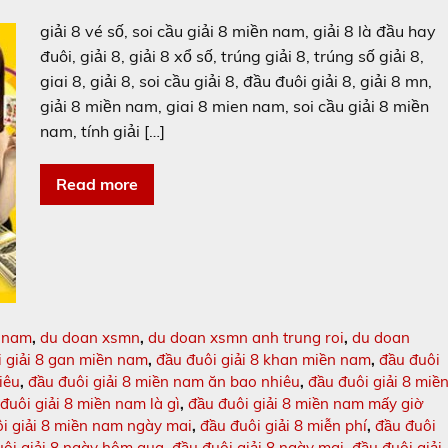
giải 8 vé số, soi cầu giải 8 miền nam, giải 8 là đầu hay
đuôi, giải 8, giải 8 xổ số, trúng giải 8, trúng số giải 8,
giai 8, giải 8, soi cầu giải 8, đầu đuôi giải 8, giải 8 mn,
giải 8 miền nam, giai 8 mien nam, soi cầu giải 8 miền
nam, tính giải […]
Read more
n nam
,
du doan xsmn
,
du doan xsmn anh trung roi
,
du doan
i giải 8 gan miền nam
,
đầu đuôi giải 8 khan miền nam
,
đầu đuôi
iêu
,
đầu đuôi giải 8 miền nam ăn bao nhiêu
,
đầu đuôi giải 8 miề
đuôi giải 8 miền nam là gì
,
đầu đuôi giải 8 miền nam mấy giờ
i giải 8 miền nam ngày mai
,
đầu đuôi giải 8 miễn phí
,
đầu đuôi
uôi giải 8 ngày hôm qua
,
đầu đuôi giải 8 ngày mai
,
đầu đuôi giải