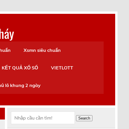
nháy
chuẩn
Xsmn siêu chuẩn
KẾT QUẢ XỔ SỐ
VIETLOTT
hủ lô khung 2 ngày
Search