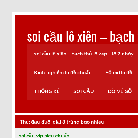
Skip
to
content
soi cầu lô xiên – bạch
soi cầu lô xiên – bạch thủ lô kép – bạch thủ lô 2 
soi cầu lô xiên – bạch thủ lô kép – lô 2 nháy
Kinh nghiệm lô đề chuẩn
Sổ mơ lô đề
THỐNG KÊ
SOI CẦU
DÒ VÉ SỐ
Thẻ:
đầu đuôi giải 8 trúng bao nhiêu
soi cầu víp siêu chuẩn