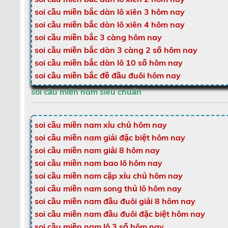
soi cầu miền bắc dàn lô xiên 3 hôm nay
soi cầu miền bắc dàn lô xiên 4 hôm nay
soi cầu miền bắc 3 càng hôm nay
soi cầu miền bắc dàn 3 càng 2 số hôm nay
soi cầu miền bắc dàn lô 10 số hôm nay
soi cầu miền bắc đề đầu đuôi hôm nay
soi cầu miền nam siêu chuẩn
soi cầu miền nam xỉu chủ hôm nay
soi cầu miền nam giải đặc biệt hôm nay
soi cầu miền nam giải 8 hôm nay
soi cầu miền nam bao lô hôm nay
soi cầu miền nam cặp xỉu chủ hôm nay
soi cầu miền nam song thủ lô hôm nay
soi cầu miền nam đầu đuôi giải 8 hôm nay
soi cầu miền nam đầu đuôi đặc biệt hôm nay
soi cầu miền nam lô 3 số hôm nay