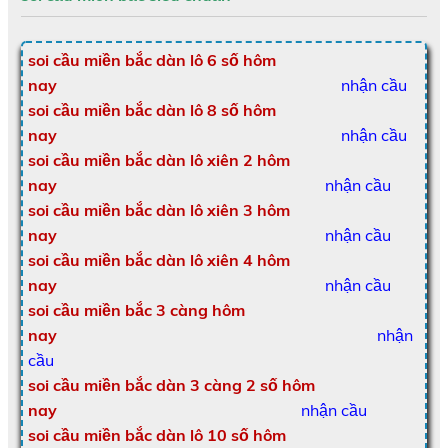
soi cầu miền bắc dàn lô 6 số hôm
nay
nhận cầu
soi cầu miền bắc dàn lô 8 số hôm
nay
nhận cầu
soi cầu miền bắc dàn lô xiên 2 hôm
nay
nhận cầu
soi cầu miền bắc dàn lô xiên 3 hôm
nay
nhận cầu
soi cầu miền bắc dàn lô xiên 4 hôm
nay
nhận cầu
soi cầu miền bắc 3 càng hôm
nay
nhận
cầu
soi cầu miền bắc dàn 3 càng 2 số hôm
nay
nhận cầu
soi cầu miền bắc dàn lô 10 số hôm