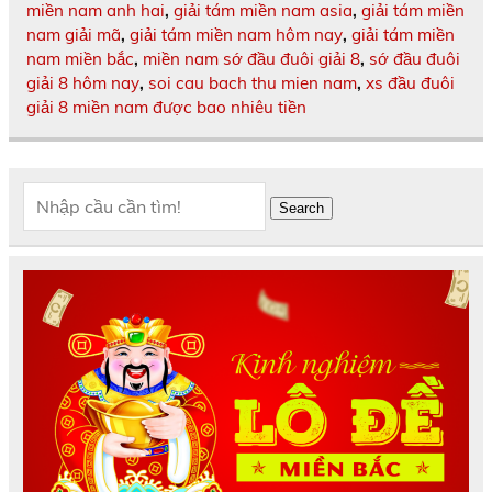
miền nam anh hai
,
giải tám miền nam asia
,
giải tám miền
nam giải mã
,
giải tám miền nam hôm nay
,
giải tám miền
nam miền bắc
,
miền nam sớ đầu đuôi giải 8
,
sớ đầu đuôi
giải 8 hôm nay
,
soi cau bach thu mien nam
,
xs đầu đuôi
giải 8 miền nam được bao nhiêu tiền
Search