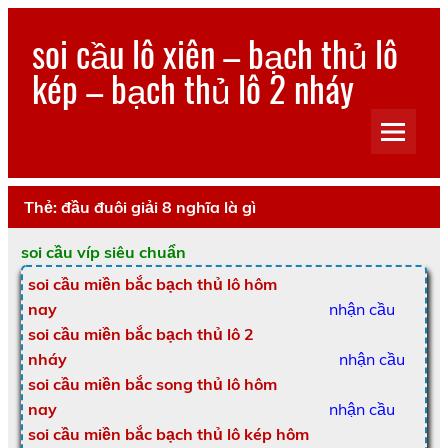
Skip
to
soi cầu lô xiên – bạch thủ lô
content
kép – bạch thủ lô 2 nháy
soi cầu lô xiên – bạch thủ lô kép – bạch thủ lô 2 nháy
Thẻ:
đầu đuôi giải 8 nghĩa là gì
soi cầu víp siêu chuẩn
soi cầu miền bắc bạch thủ lô hôm
nay
nhận cầu
soi cầu miền bắc bạch thủ lô 2
nháy
nhận cầu
soi cầu miền bắc song thủ lô hôm
nay
nhận cầu
soi cầu miền bắc bạch thủ lô kép hôm