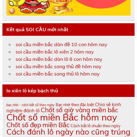
Kết quả SOI CẦU mới nhất
soi cầu miền bắc dàn đề 10 con hôm nay
soi cầu miền bắc lô xiên 2 hôm nay
soi cầu miền bắc dàn lô 8 con hôm nay
soi cầu miền bắc song thủ đề hôm nay
soi cầu miền bắc song thủ lô hôm nay
lo xiên lô kép bạch thủ
Chia sẻ kinh
Bạc nhớ theo đặc biệt
bạc nhớ - cách bắt số theo ngày
Chốt số giờ vàng miền bắc
nghiệm đánh lô
Chốt số miền Bắc hôm nay
Chốt số đẹp miền Bắc
Cách bắt lô chuẩn theo ngày
Cách đánh lô ngày nào cũng trúng