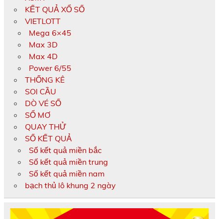
KẾT QUẢ XỔ SỐ
VIETLOTT
Mega 6×45
Max 3D
Max 4D
Power 6/55
THỐNG KÊ
SOI CẦU
DÒ VÉ SỐ
SỔ MƠ
QUAY THỬ
SỐ KẾT QUẢ
Số kết quả miền bắc
Số kết quả miền trung
Số kết quả miền nam
bạch thủ lô khung 2 ngày