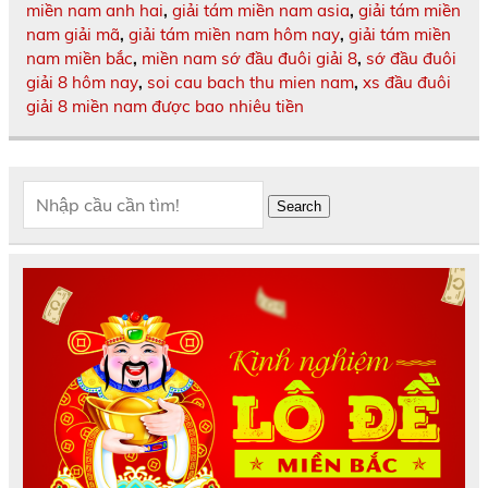
miền nam anh hai
,
giải tám miền nam asia
,
giải tám miền
nam giải mã
,
giải tám miền nam hôm nay
,
giải tám miền
nam miền bắc
,
miền nam sớ đầu đuôi giải 8
,
sớ đầu đuôi
giải 8 hôm nay
,
soi cau bach thu mien nam
,
xs đầu đuôi
giải 8 miền nam được bao nhiêu tiền
Search