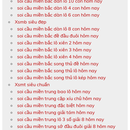
soi cầu miền bắc dàn lô 10 con hôm nay
soi cầu miền bắc dàn lô 4 con hôm nay
soi cầu miền bắc dàn lô 6 con hôm nay
Xsmb siêu đẹp
soi cầu miền bắc dàn lô 8 con hôm nay
soi cầu miền bắc đề đầu đuôi hôm nay
soi cầu miền bắc lô xiên 2 hôm nay
soi cầu miền bắc lô xiên 3 hôm nay
soi cầu miền bắc lô xiên 4 hôm nay
soi cầu miền bắc song thủ đề hôm nay
soi cầu miền bắc song thủ lô hôm nay
soi cầu miền bắc song thủ lô kép hôm nay
Xsmt siêu chuẩn
soi cầu miền trung bao lô hôm nay
soi cầu miền trung cặp xíu chủ hôm nay
soi cầu miền trung đặc biệt hôm nay
soi cầu miền trung giải tám hôm nay
soi cầu miền trung lô 3 số giải 8 hôm nay
soi cầu miền trung sớ đầu đuôi giải 8 hôm nay