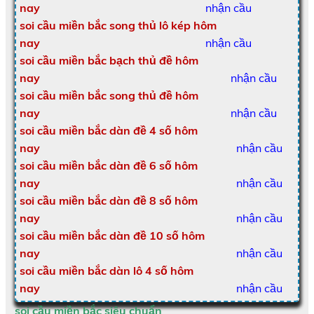
nay
nhận cầu
soi cầu miền bắc song thủ lô kép hôm
nay
nhận cầu
soi cầu miền bắc bạch thủ đề hôm
nay
nhận cầu
soi cầu miền bắc song thủ đề hôm
nay
nhận cầu
soi cầu miền bắc dàn đề 4 số hôm
nay
nhận cầu
soi cầu miền bắc dàn đề 6 số hôm
nay
nhận cầu
soi cầu miền bắc dàn đề 8 số hôm
nay
nhận cầu
soi cầu miền bắc dàn đề 10 số hôm
nay
nhận cầu
soi cầu miền bắc dàn lô 4 số hôm
nay
nhận cầu
soi cầu miền bắc siêu chuẩn