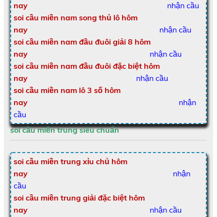
nay
nhận cầu
soi cầu miền nam song thủ lô hôm
nay
nhận cầu
soi cầu miền nam đầu đuôi giải 8 hôm
nay
nhận cầu
soi cầu miền nam đầu đuôi đặc biệt hôm
nay
nhận cầu
soi cầu miền nam lô 3 số hôm
nay
nhận
cầu
soi cầu miền trung siêu chuẩn
soi cầu miền trung xỉu chủ hôm
nay
nhận
cầu
soi cầu miền trung giải đặc biệt hôm
nay
nhận cầu