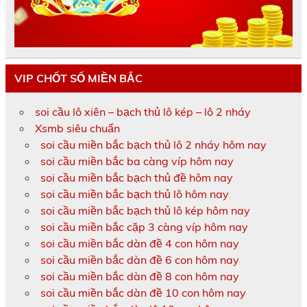
VIP CHỐT SỐ MIỀN BẮC
soi cầu lô xiên – bạch thủ lô kép – lô 2 nháy
Xsmb siêu chuẩn
soi cầu miền bắc bạch thủ lô 2 nháy hôm nay
soi cầu miền bắc ba càng víp hôm nay
soi cầu miền bắc bạch thủ đề hôm nay
soi cầu miền bắc bạch thủ lô hôm nay
soi cầu miền bắc bạch thủ lô kép hôm nay
soi cầu miền bắc cặp 3 càng víp hôm nay
soi cầu miền bắc dàn đề 4 con hôm nay
soi cầu miền bắc dàn đề 6 con hôm nay
soi cầu miền bắc dàn đề 8 con hôm nay
soi cầu miền bắc dàn đề 10 con hôm nay