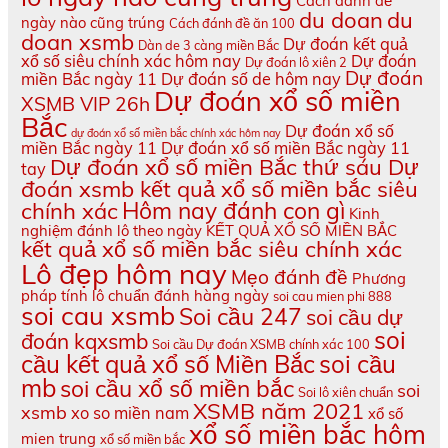
Cách đánh đề
du doan
du
ngày nào cũng trúng
Cách đánh đề ăn 100
doan xsmb
Dự đoán kết quả
Dàn de 3 càng miền Bắc
xổ số siêu chính xác hôm nay
Dự đoán
Dự đoán lô xiên 2
Dự đoán
miền Bắc ngày 11
Dự đoán số de hôm nay
Dự đoán xổ số miền
XSMB VIP 26h
Bắc
Dự đoán xổ số
dự đoán xổ số miền bắc chính xác hôm nay
miền Bắc ngày 11
Dự đoán xổ số miền Bắc ngày 11
Dự đoán xổ số miền Bắc thứ sáu Dự
tay
đoán xsmb kết quả xổ số miền bắc siêu
Hôm nay đánh con gì
chính xác
Kinh
nghiệm đánh lô theo ngày
KẾT QUẢ XỔ SỐ MIỀN BẮC
kết quả xổ số miền bắc siêu chính xác
Lô đẹp hôm nay
Mẹo đánh đề
Phương
pháp tính lô chuẩn đánh hàng ngày
soi cau mien phi 888
soi cau xsmb
Soi cầu 247
soi cầu dự
soi
đoán kqxsmb
Soi cầu Dự đoán XSMB chính xác 100
cầu kết quả xổ số Miền Bắc
soi cầu
mb
soi cầu xổ số miền bắc
soi
Soi lô xiên chuẩn
XSMB năm 2021
xsmb
xo so miền nam
xổ số
xổ số miền bắc hôm
mien trung
xổ số miền bắc