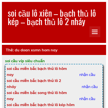
Skip
to
soi cầu lô xiên – bạch thủ lô
content
kép – bạch thủ lô 2 nháy
soi cầu lô xiên – bạch thủ lô kép – bạch thủ lô 2 nháy
Thẻ:
du doan xsmn hom nay
soi cầu víp siêu chuẩn
soi cầu miền bắc bạch thủ lô hôm
nay
nhận cầu
soi cầu miền bắc bạch thủ lô 2
nháy
nhận cầu
soi cầu miền bắc song thủ lô hôm
nay
nhận cầu
soi cầu miền bắc bạch thủ lô kép hôm