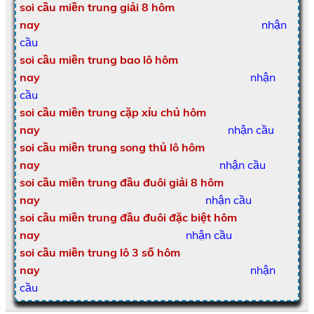
soi cầu miền trung giải 8 hôm
nay
nhận
cầu
soi cầu miền trung bao lô hôm
nay
nhận
cầu
soi cầu miền trung cặp xỉu chủ hôm
nay
nhận cầu
soi cầu miền trung song thủ lô hôm
nay
nhận cầu
soi cầu miền trung đầu đuôi giải 8 hôm
nay
nhận cầu
soi cầu miền trung đầu đuôi đặc biệt hôm
nay
nhận cầu
soi cầu miền trung lô 3 số hôm
nay
nhận
cầu