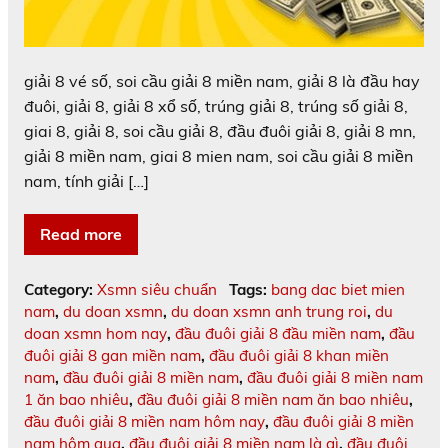
giải 8 vé số, soi cầu giải 8 miền nam, giải 8 là đầu hay
đuôi, giải 8, giải 8 xổ số, trúng giải 8, trúng số giải 8,
giai 8, giải 8, soi cầu giải 8, đầu đuôi giải 8, giải 8 mn,
giải 8 miền nam, giai 8 mien nam, soi cầu giải 8 miền
nam, tính giải […]
Read more
Category:
Xsmn siêu chuẩn
Tags:
bang dac biet mien
nam
,
du doan xsmn
,
du doan xsmn anh trung roi
,
du
doan xsmn hom nay
,
đầu đuôi giải 8 đầu miền nam
,
đầu
đuôi giải 8 gan miền nam
,
đầu đuôi giải 8 khan miền
nam
,
đầu đuôi giải 8 miền nam
,
đầu đuôi giải 8 miền nam
1 ăn bao nhiêu
,
đầu đuôi giải 8 miền nam ăn bao nhiêu
,
đầu đuôi giải 8 miền nam hôm nay
,
đầu đuôi giải 8 miền
nam hôm qua
,
đầu đuôi giải 8 miền nam là gì
,
đầu đuôi