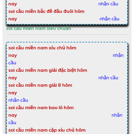
nay
nhận cầu
soi cầu miền bắc đề đầu đuôi hôm
nay
nhận cầu
soi cầu miền nam siêu chuẩn
soi cầu miền nam xỉu chủ hôm
nay
nhận
cầu
soi cầu miền nam giải đặc biệt hôm
nay
nhận cầu
soi cầu miền nam giải 8 hôm
nay
nhận cầu
soi cầu miền nam bao lô hôm
nay
nhận
cầu
soi cầu miền nam cặp xỉu chủ hôm