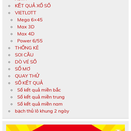
KẾT QUẢ XỔ SỐ
VIETLOTT
Mega 6×45
Max 3D
Max 4D
Power 6/55
THỐNG KÊ
SOI CẦU
DÒ VÉ SỐ
SỔ MƠ
QUAY THỬ
SỐ KẾT QUẢ
Số kết quả miền bắc
Số kết quả miền trung
Số kết quả miền nam
bạch thủ lô khung 2 ngày