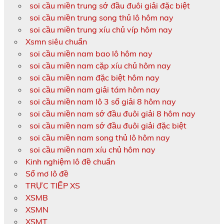
soi cầu miền trung sớ đầu đuôi giải đặc biệt
soi cầu miền trung song thủ lô hôm nay
soi cầu miền trung xíu chủ víp hôm nay
Xsmn siêu chuẩn
soi cầu miền nam bao lô hôm nay
soi cầu miền nam cặp xíu chủ hôm nay
soi cầu miền nam đặc biệt hôm nay
soi cầu miền nam giải tám hôm nay
soi cầu miền nam lô 3 số giải 8 hôm nay
soi cầu miền nam sớ đầu đuôi giải 8 hôm nay
soi cầu miền nam sớ đầu đuôi giải đặc biệt
soi cầu miền nam song thủ lô hôm nay
soi cầu miền nam xíu chủ hôm nay
Kinh nghiệm lô đề chuẩn
Sổ mơ lô đề
TRỰC TIẾP XS
XSMB
XSMN
XSMT