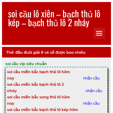
Skip
to
soi cầu lô xiên – bạch thủ lô
content
kép – bạch thủ lô 2 nháy
soi cầu lô xiên – bạch thủ lô kép – bạch thủ lô 2 nháy
Thẻ:
đầu đuôi giải 8 vé số được bao nhiêu
soi cầu víp siêu chuẩn
soi cầu miền bắc bạch thủ lô hôm
nay
nhận cầu
soi cầu miền bắc bạch thủ lô 2
nháy
nhận cầu
soi cầu miền bắc song thủ lô hôm
nay
nhận cầu
soi cầu miền bắc bạch thủ lô kép hôm