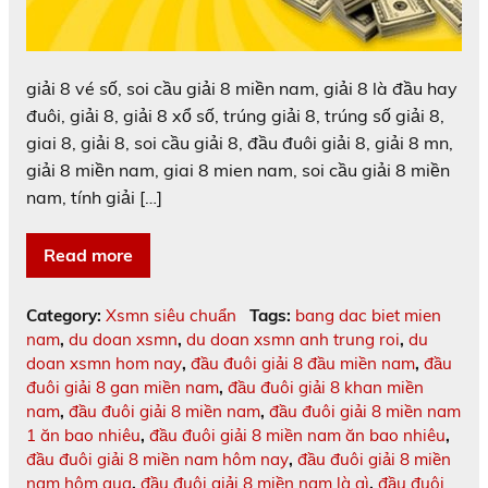
giải 8 vé số, soi cầu giải 8 miền nam, giải 8 là đầu hay
đuôi, giải 8, giải 8 xổ số, trúng giải 8, trúng số giải 8,
giai 8, giải 8, soi cầu giải 8, đầu đuôi giải 8, giải 8 mn,
giải 8 miền nam, giai 8 mien nam, soi cầu giải 8 miền
nam, tính giải […]
Read more
Category:
Xsmn siêu chuẩn
Tags:
bang dac biet mien
nam
,
du doan xsmn
,
du doan xsmn anh trung roi
,
du
doan xsmn hom nay
,
đầu đuôi giải 8 đầu miền nam
,
đầu
đuôi giải 8 gan miền nam
,
đầu đuôi giải 8 khan miền
nam
,
đầu đuôi giải 8 miền nam
,
đầu đuôi giải 8 miền nam
1 ăn bao nhiêu
,
đầu đuôi giải 8 miền nam ăn bao nhiêu
,
đầu đuôi giải 8 miền nam hôm nay
,
đầu đuôi giải 8 miền
nam hôm qua
,
đầu đuôi giải 8 miền nam là gì
,
đầu đuôi