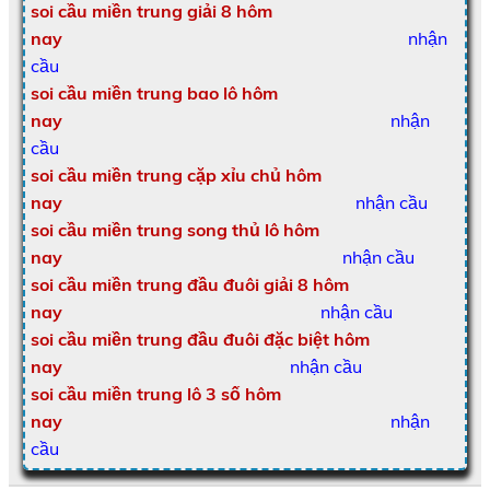
soi cầu miền trung giải 8 hôm
nay
nhận
cầu
soi cầu miền trung bao lô hôm
nay
nhận
cầu
soi cầu miền trung cặp xỉu chủ hôm
nay
nhận cầu
soi cầu miền trung song thủ lô hôm
nay
nhận cầu
soi cầu miền trung đầu đuôi giải 8 hôm
nay
nhận cầu
soi cầu miền trung đầu đuôi đặc biệt hôm
nay
nhận cầu
soi cầu miền trung lô 3 số hôm
nay
nhận
cầu