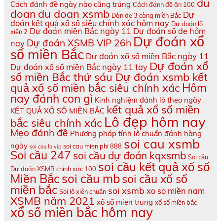
du
Cách đánh đề ngày nào cũng trúng
Cách đánh đề ăn 100
doan
du doan xsmb
Dự
Dàn de 3 càng miền Bắc
đoán kết quả xổ số siêu chính xác hôm nay
Dự đoán lô
Dự đoán miền Bắc ngày 11
Dự đoán số de hôm
xiên 2
Dự đoán xổ
Dự đoán XSMB VIP 26h
nay
số miền Bắc
Dự đoán xổ số miền Bắc ngày 11
Dự đoán xổ
Dự đoán xổ số miền Bắc ngày 11 tay
số miền Bắc thứ sáu Dự đoán xsmb kết
Hôm
quả xổ số miền bắc siêu chính xác
nay đánh con gì
Kinh nghiệm đánh lô theo ngày
kết quả xổ số miền
KẾT QUẢ XỔ SỐ MIỀN BẮC
Lô đẹp hôm nay
bắc siêu chính xác
Mẹo đánh đề
Phương pháp tính lô chuẩn đánh hàng
soi cau xsmb
ngày
soi cau mien phi 888
soi cau lo vip
Soi cầu 247
soi cầu dự đoán kqxsmb
Soi cầu
soi cầu kết quả xổ số
Dự đoán XSMB chính xác 100
Miền Bắc
soi cầu mb
soi cầu xổ số
miền bắc
soi xsmb
xo so miền nam
Soi lô xiên chuẩn
XSMB năm 2021
xổ số mien trung
xổ số miền bắc
xổ số miền bắc hôm nay