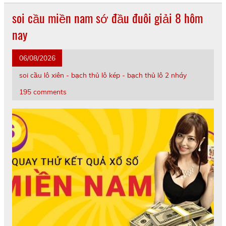
soi cầu miền nam sớ đầu đuôi giải 8 hôm
nay
06/08/2026
soi cầu lô xiên - bạch thủ lô kép - bạch thủ lô 2 nháy
195 comments